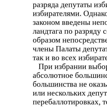
разряда депутаты из
избирателями. Однако
законом введены неп
ландтага по разряду 
образом непосредств
члены Палаты депутат
так и во всех избира
При избрании выборщ
абсолютное большинст
большинства не оказы
или нескольких депут
перебаллотировках, т