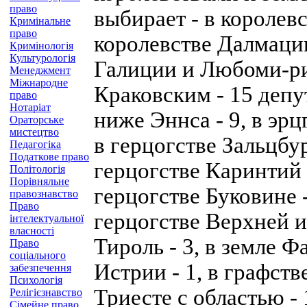
право
выбирает - в королевс
Кримінальне
право
королевстве Далмации
Кримінологія
Культурологія
Галиции и Любоми-ри
Менеджмент
Міжнародне
Краковским - 15 депу
право
Нотаріат
ниже Эннса - 9, в эр
Ораторське
мистецтво
в герцогстве Зальцбур
Педагогіка
Податкове право
герцогстве Каринтий -
Політологія
Порівняльне
герцогстве Буковине -
правознавство
Право
герцогстве Верхней и
інтелектуальної
власності
Тироль - 3, в земле Ф
Право
соціального
Истрии - 1, в графстве
забезпечення
Психологія
Триесте с областью - 
Релігієзнавство
Сімейне право