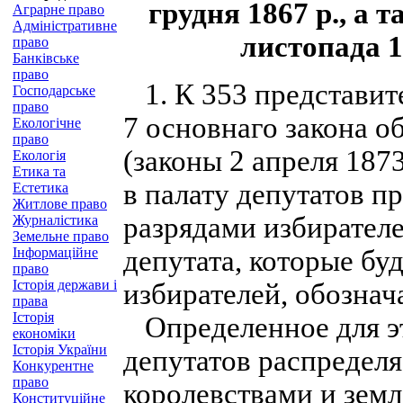
грудня 1867 p., а т
Аграрне право
Адміністративне
листопада 18
право
Банківське
право
1. К 353 представите
Господарське
право
7 основнаго закона о
Екологічне
право
(законы 2 апреля 1873
Екологія
Етика та
в палату депутатов п
Естетика
Житлове право
разрядами избирател
Журналістика
Земельне право
Інформаційне
депутата, которые бу
право
Історія держави і
избирателей, обознач
права
Історія
Определенное для эт
економіки
Історія України
депутатов распредел
Конкурентне
право
королевствами и земл
Конституційне