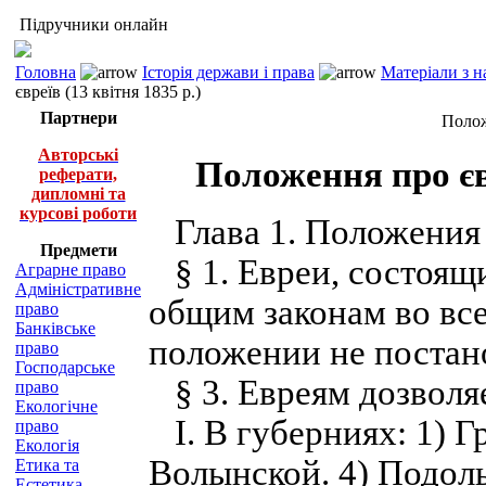
Підручники онлайн
Головна
Історія держави і права
Матеріали з н
євреїв (13 квітня 1835 р.)
Партнери
Полож
Авторські
Положення про євр
реферати,
дипломні та
курсові роботи
Глава 1. Положения
Предмети
§ 1. Евреи, состоящи
Аграрне право
Адміністративне
общим законам во всех
право
Банківське
положении не постан
право
Господарське
§ 3. Евреям дозволя
право
Екологічне
I. В губерниях: 1) Г
право
Екологія
Волынской. 4) Подоль
Етика та
Естетика