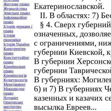
Екатеринославской.
Житлове право
Журналістика
Земельне право
ІІ. В областях: 7) Бе
Інформаційне
право
§ 4. Сверх губерний
Історія держави і
права
означенных, дозволя
Історія
економіки
с ограничениями, ниж
Історія України
Конкурентне
губернии Киевской, к
право
Конституційне
В губернии Херсонско
право
Кримінальне
губернии Таврической
право
Кримінологія
В губерниях: Могилев
Культурологія
Менеджмент
6) и 7) В губерниях 
Міжнародне
право
казенных и казачих с
Нотаріат
Ораторське
высылка Евреев...
мистецтво