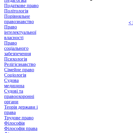
Педагогіка
Податкове право
Політологія
Порівняльне
правознавство
<
Право
інтелектуальної
власності
Право
соціального
забезпечення
Психологія
Релігієзнавство
Сімейне право
Соціологія
Судова
медицина
Судові та
правоохоронні
органи
Теорія держави і
права
Трудове право
Філософія
Філософія права