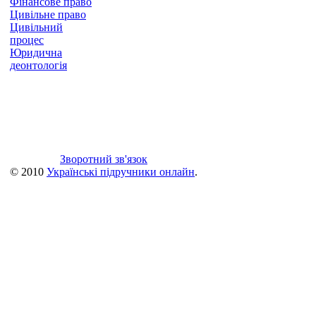
Фінансове право
Цивільне право
Цивільний
процес
Юридична
деонтологія
Зворотний зв'язок
© 2010
Українські підручники онлайн
.