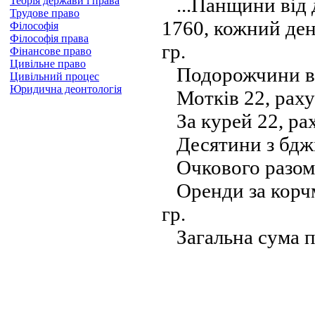
...Панщини від д
Теорія держави і права
Трудове право
1760, кожний день
Філософія
Філософія права
гр.
Фінансове право
Цивільне право
Подорожчини від 
Цивільний процес
Юридична деонтологія
Мотків 22, рахую
За курей 22, раху
Десятини з бджіл 
Очкового разом 1
Оренди за корчму
гр.
Загальна сума пр