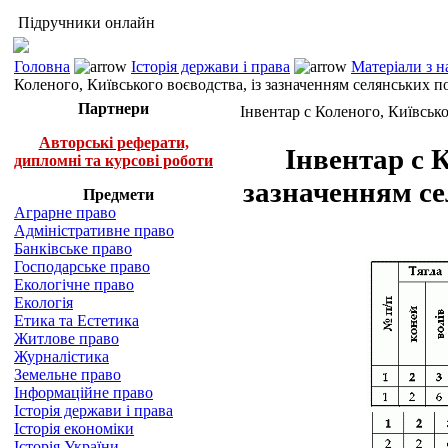
Підручники онлайн
Головна
Історія держави і права
Матеріали з н
Коленого, Київського воєводства, із зазначенням селянських п
Партнери
Інвентар с Коленого, Київсько
Авторські реферати,
Інвентар с К
дипломні та курсові роботи
зазначенням се
Предмети
Аграрне право
Адміністративне право
Банківське право
Господарське право
Екологічне право
Екологія
Етика та Естетика
Житлове право
Журналістика
Земельне право
Інформаційне право
Історія держави і права
Історія економіки
Історія України