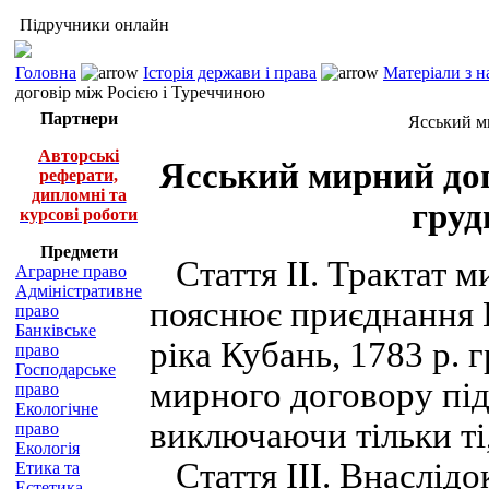
Підручники онлайн
Головна
Історія держави і права
Матеріали з н
договір між Росією і Туреччиною
Партнери
Ясський м
Авторські
Ясський мирний дог
реферати,
дипломні та
груд
курсові роботи
Предмети
Стаття II. Трактат ми
Аграрне право
Адміністративне
пояснює приєднання 
право
Банківське
ріка Кубань, 1783 р. 
право
Господарське
мирного договору під
право
Екологічне
виключаючи тільки ті, 
право
Екологія
Стаття III. Внаслідо
Етика та
Естетика