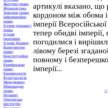
артикулі вказано, що 
Житлове право
Журналістика
Земельне право
кордоном між обома і
Інформаційне
право
імперії Всеросійської 
Історія держави і
права
тепер обидві імперії,
Історія
економіки
погодилися і вирішили,
Історія України
Конкурентне
лівому березі згадано
право
Конституційне
повному і безперешко
право
Кримінальне
імперії..
.
право
Кримінологія
Культурологія
Менеджмент
Міжнародне
право
<
Нотаріат
Ораторське
мистецтво