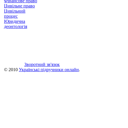
Фінансове право
Цивільне право
Цивільний
процес
Юридична
деонтологія
Зворотний зв'язок
© 2010
Українські підручники онлайн
.