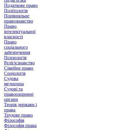
Педагогіка
Податкове право
Політологія
Порівняльне
правознавство
Право
інтелектуальної
власності
Право
соціального
забезпечення
Психологія
Релігієзнавство
Сімейне право
Соціологія
Судова
медицина
Судові та
правоохоронні
органи
Теорія держави і
права
Трудове право
Філософія
Філософія права