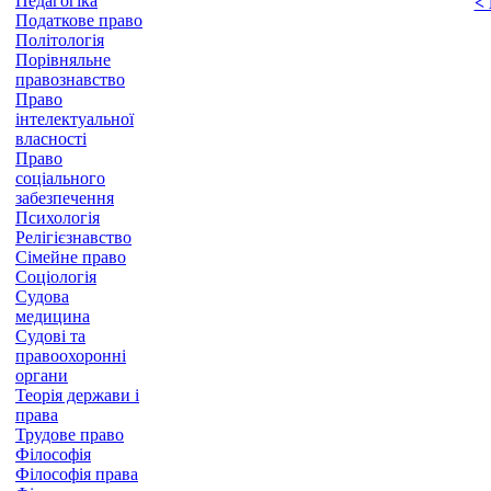
Педагогіка
<
Податкове право
Політологія
Порівняльне
правознавство
Право
інтелектуальної
власності
Право
соціального
забезпечення
Психологія
Релігієзнавство
Сімейне право
Соціологія
Судова
медицина
Судові та
правоохоронні
органи
Теорія держави і
права
Трудове право
Філософія
Філософія права