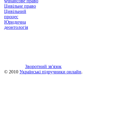
Фінансове право
Цивільне право
Цивільний
процес
Юридична
деонтологія
Зворотний зв'язок
© 2010
Українські підручники онлайн
.