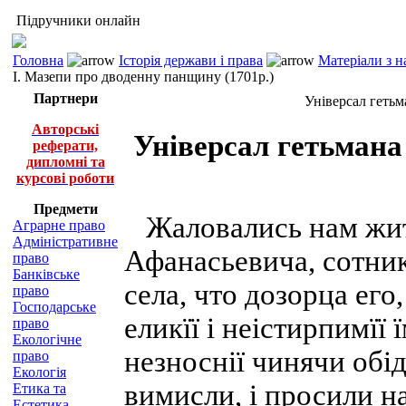
Підручники онлайн
Головна
Історія держави і права
Матеріали з н
І. Мазепи про дводенну панщину (1701р.)
Партнери
Універсал гетьм
Авторські
Універсал гетьмана
реферати,
дипломні та
курсові роботи
Предмети
Жаловались нам жите
Аграрне право
Адміністративне
Афанасьевича, сотник
право
Банківське
села, что дозорца его
право
Господарське
еликїї і неістирпимїї 
право
Екологічне
незноснії чинячи обі
право
Екологія
вимисли, і просили на
Етика та
Естетика