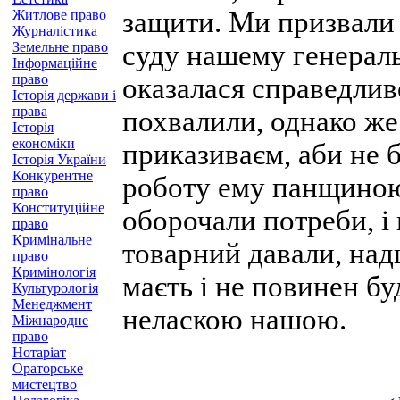
защити. Ми призвали 
Житлове право
Журналістика
Земельне право
суду нашему генераль
Інформаційне
право
оказалася справедлив
Історія держави і
права
похвалили, однако же 
Історія
економіки
приказиваєм, аби не б
Історія України
Конкурентне
роботу ему панщиною 
право
Конституційне
оборочали потреби, і
право
Кримінальне
товарний давали, над
право
Кримінологія
маєть і не повинен бу
Культурологія
Менеджмент
неласкою нашою.
Міжнародне
право
Нотаріат
Ораторське
мистецтво