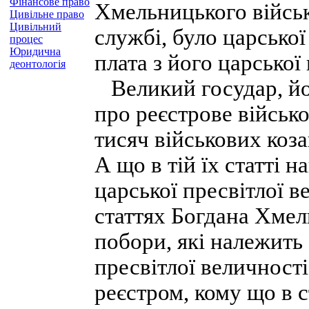
Фінансове право
Хмельницького військ
Цивільне право
Цивільний
службі, було царсько
процес
Юридична
плата з його царської
деонтологія
Великий государ, йог
про реєстрове військо
тисяч військових коза
А що в тій їх статті н
царської пресвітлої ве
статтях Богдана Хмел
побори, які належить
пресвітлої величності,
реєстром, кому що в с