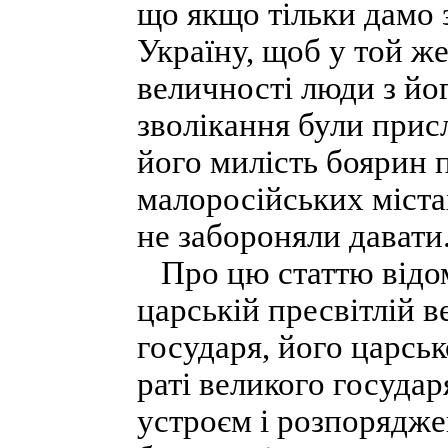
що якщо тільки дамо 
Україну, щоб у той же
величності люди з йо
зволікання були присл
його милість боярин 
малоросійських міста
не забороняли давати
Про цю статтю відомо
царській пресвітлій в
государя, його царсько
раті великого госуда
устроєм і розпоряджен