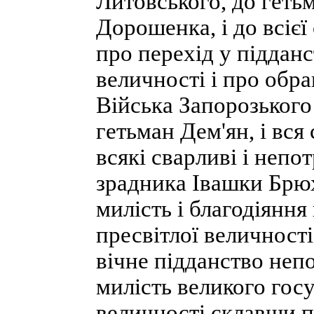
Литовського, до геть
Дорошенка, і до всієї
про перехід у підданс
величності і про обр
Війська Запорозького 
гетьман Дем'ян, і вся
всякі сварливі і непо
зрадника Івашки Брю
милість і благодіяння
пресвітлої величност
вічне підданство непо
милість великого госу
величності склавши п