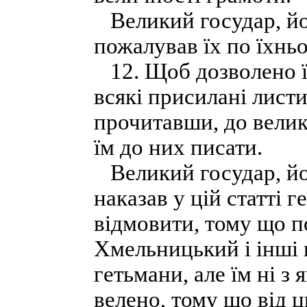
Великий государ, йог
пожалував їх по їхнь
12. Щоб дозволено їм
всякі присилані листи
прочитавши, до велико
їм до них писати.
Великий государ, йог
наказав у цій статті 
відмовити, тому що п
Хмельницький і інші г
гетьмани, але їм ні з
велено, тому що від 