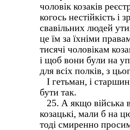
чоловік козаків реєст
когось нестійкість і з
свавільних людей ути
це їм за їхніми права
тисячі чоловікам коза
і щоб вони були на у
для всіх полків, з цьо
І гетьман, і старшина
бути так.
25. А якщо війська во
козацькі, мали б на 
тоді смиренно просим