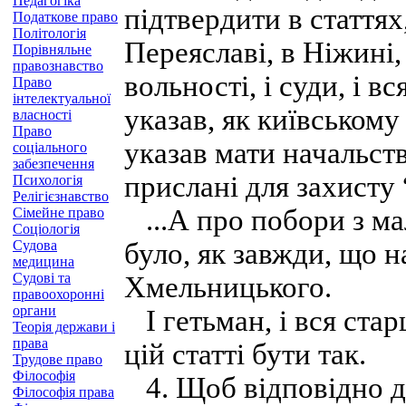
Педагогіка
підтвердити в статтях
Податкове право
Політологія
Переяславі, в Ніжині, в
Порівняльне
правознавство
вольності, і суди, і в
Право
інтелектуальної
указав, як київському
власності
Право
указав мати начальст
соціального
забезпечення
прислані для захисту 
Психологія
Релігієзнавство
...А про побори з ма
Сімейне право
Соціологія
Судова
було, як завжди, що н
медицина
Судові та
Хмельницького.
правоохоронні
органи
І гетьман, і вся стар
Теорія держави і
права
цій статті бути так.
Трудове право
Філософія
4. Щоб відповідно д
Філософія права