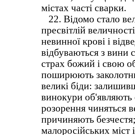
містах часті сварки.
22. Відомо стало вел
пресвітлій величност
невинної крові і відв
відбуваються з вини 
страх божий і свою об
поширюють заколотниц
великі біди: залишив
винокури об'являють с
розорення чиняться в
причиняють безчестя;
малоросійських міст 