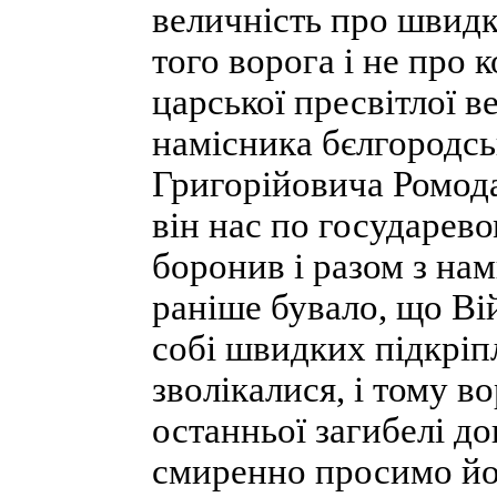
величність про швидк
того ворога і не про к
царської пресвітлої в
намісника бєлгородсь
Григорійовича Ромод
він нас по государев
боронив і разом з нами
раніше бувало, що Ві
собі швидких підкріп
зволікалися, і тому в
останньої загибелі до
смиренно просимо йог