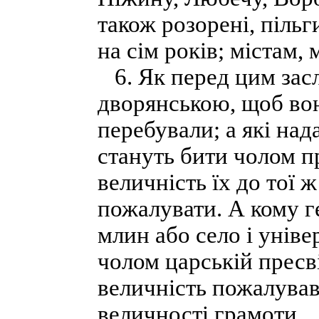
також розорені, пільг
на сім років; містам, 
6. Як перед цим зас
дворянською, щоб вон
перебували; а які над
стануть бити чолом п
величність їх до тої 
пожалувати. А кому г
млин або село і уніве
чолом царській пресві
величність пожалував 
величності грамоти.