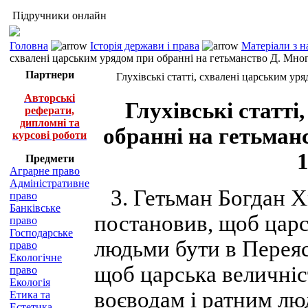
Підручники онлайн
Головна
Історія держави і права
Матеріали з н
схвалені царським урядом при обранні на гетьманство Д. Мног
Партнери
Глухівські статті, схвалені царським ур
Авторські
Глухівські статті
реферати,
дипломні та
обранні на гетьман
курсові роботи
1
Предмети
Аграрне право
Адміністративне
3. Гетьман Богдан Х
право
Банківське
постановив, щоб царс
право
Господарське
людьми бути в Переясл
право
Екологічне
щоб царська величніс
право
Екологія
воєводам і ратним лю
Етика та
Естетика