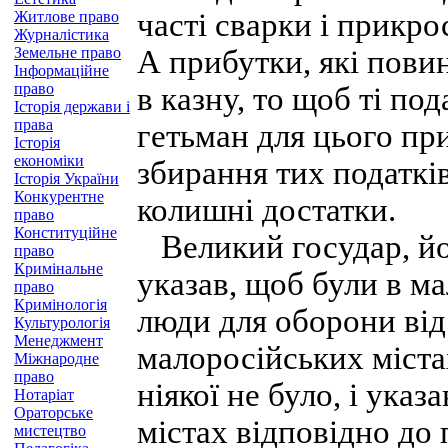
часті сварки і прикрос
Житлове право
Журналістика
Земельне право
А прибутки, які повин
Інформаційне
право
в казну, то щоб ті по
Історія держави і
права
гетьман для цього пр
Історія
економіки
збирання тих податків
Історія України
Конкурентне
колишні достатки.
право
Конституційне
Великий государ, йог
право
Кримінальне
указав, щоб були в ма
право
Кримінологія
люди для оборони від 
Культурологія
Менеджмент
малоросійських містах
Міжнародне
право
ніякої не було, і ука
Нотаріат
Ораторське
містах відповідно до 
мистецтво