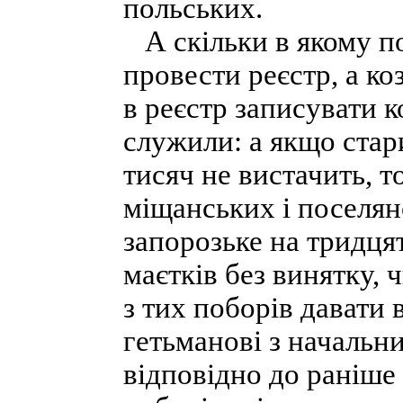
польських.
А скільки в якому пол
провести реєстр, а ко
в реєстр записувати к
служили: а якщо стар
тисяч не вистачить, т
міщанських і поселянс
запорозьке на тридця
маєтків без винятку, ч
з тих поборів давати
гетьманові з начальн
відповідно до раніше