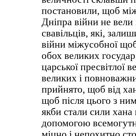
постановили, щоб між
Дніпра війни не вели і
свавільців, які, зали
війни міжусобної щоб
обох великих государ
царської пресвітлої ве
великих і повноважни
прийнято, щоб від хан
щоб після цього з ним
якби стали сили хана 
допомогою всемогутнь
міцно і непохитно сто