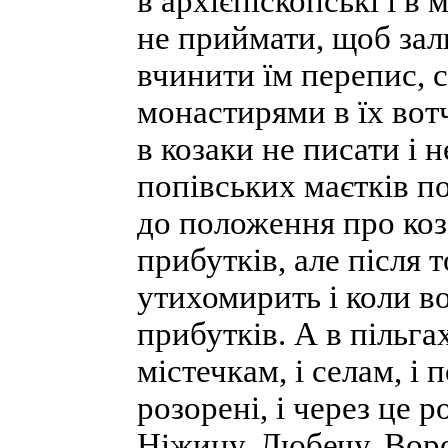
в архієпіскопські і в
не приймати, щоб зали
вчинити їм перепис, с
монастирями в їх вот
в козаки не писати і 
попівських маєтків по
до положення про коза
прибутків, але після 
утихомирить і коли в
прибутків. А в пільга
містечкам, і селам, і 
розорені, і через це 
Ніжину, Любечу, Воро