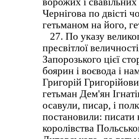
ворожих і свавільних 
Чернігова по двісті чо
гетьманом на його, ге
27. По указу великог
пресвітлої величності
Запорозького цієї сто
боярин і воєвода і на
Григорій Григорійов
гетьман Дем'ян Ігнатів
осавули, писар, і полк
постановили: писати 
королівства Польськог