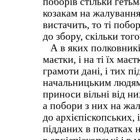
поборів стільки гетьм
козакам на жалування
вистачить, то ті поб
до збору, скільки того
А в яких полковників
маєтки, і на ті їх ма
грамоти дані, і тих п
начальницьким людям 
приноси вільні від ни
а побори з них на жа
до архієпіскопських, 
підданих в податках н