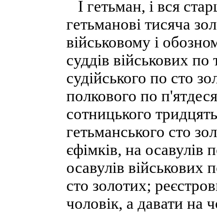
І гетьман, і вся стар
гетьманові тисяча зол
військовому і обозном
суддів військових по 
судійського по сто зо
полкового по п'ятдес
сотницького тридцять
гетьманського сто зол
єфімків, на осавулів 
осавулів військових п
сто золотих; реєстров
чоловік, а давати на 