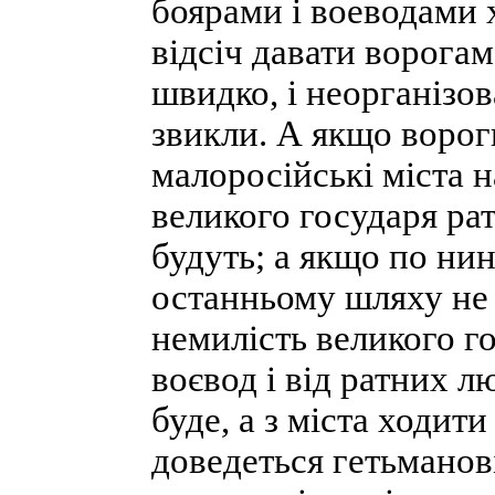
боярами і воеводами 
відсіч давати ворогам
швидко, і неорганізов
звикли. А якщо ворог
малоросійські міста н
великого государя ра
будуть; а якщо по н
останньому шляху не с
немилість великого го
воєвод і від ратних 
буде, а з міста ходит
доведеться гетьманов