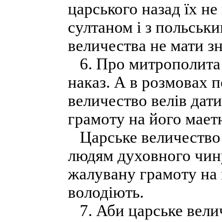
царського назад їх не
султаном і з польськи
величества не мати з
6. Про митрополита 
наказ. А в розмовах 
величество велів дат
грамоту на його мает
Царське величество 
людям духовного чину
жалувану грамоту на 
володіють.
7. Аби царське велич