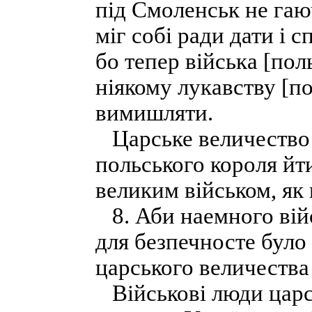
під Смоленськ не гаю
міг собі ради дати і 
бо тепер війська [поль
ніякому лукавству [по
вимишляти.
Царське величество 
польського короля йти
великим військом, як
8. Аби наемного війс
для безпечносте було 
царського величества 
Військові люди царс