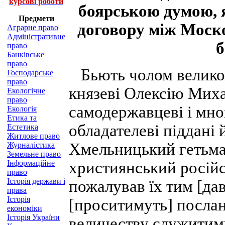
курсові роботи
боярською думою, 
Предмети
договору між Моско
Аграрне право
Адміністративне
б
право
Банківське
право
Бьють чолом великом
Господарське
право
князеві Олексію Михай
Екологічне
право
самодержавцеві і мно
Екологія
Етика та
обладателеві піддані
Естетика
Житлове право
Хмельницький гетьман
Журналістика
Земельне право
Інформаційне
християнський російс
право
Історія держави і
пожалував їх тим [дав
права
Історія
[проситимуть] послан
економіки
Історія України
величеству служитиму