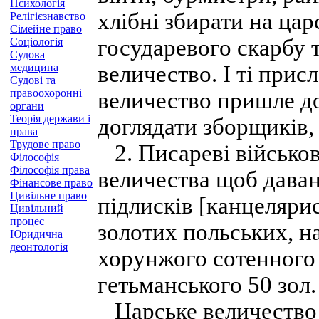
Психологія
хлібні збирати на цар
Релігієзнавство
Сімейне право
государевого скарбу 
Соціологія
Судова
медицина
величество. І ті прис
Судові та
правоохоронні
величество пришле до
органи
Теорія держави і
доглядати зборщиків,
права
Трудове право
2. Писареві військо
Філософія
Філософія права
величества щоб даван
Фінансове право
Цивільне право
підлисків [канцелярис
Цивільний
процес
золотих польських, на
Юридична
деонтологія
хорунжого сотенного 
гетьманського 50 зол.
Царське величество п