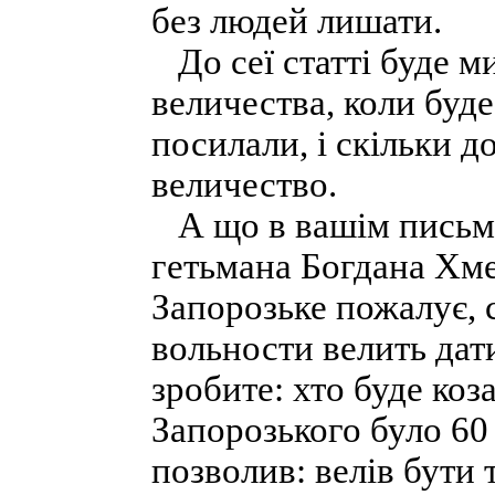
без людей лишати.
До сеї статті буде м
величества, коли буде
посилали, і скільки д
величество.
А що в вашім письмі
гетьмана Богдана Хме
Запорозьке пожалує, с
вольности велить дати
зробите: хто буде коз
Запорозького було 60 
позволив: велів бути 