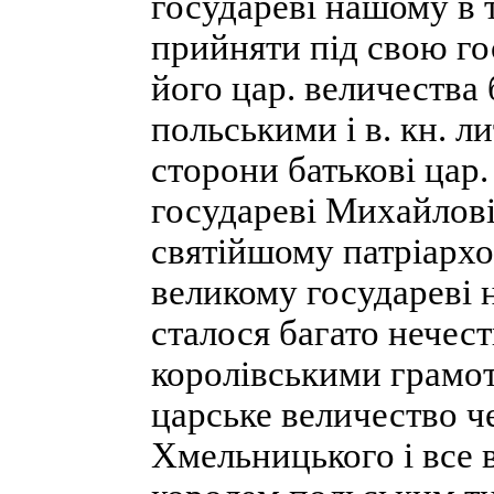
государеві нашому в т
прийняти під свою го
його цар. величества 
польськими і в. кн. л
сторони батькові цар.
государеві Михайлові
святійшому патріархо
великому государеві
сталося багато нечести
королівськими грамо
царське величество ч
Хмельницького і все 