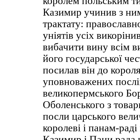
королем польським т
Казимир учинив з ним
трактату: православно
уніятів усіх викорінив
вибачити вину всім в
його государської че
посилав він до корол
уповноважених послів
великопермського Бо
Оболенського з товари
посли царського велич
королеві і панам-раді
Казимир і Пани рада н