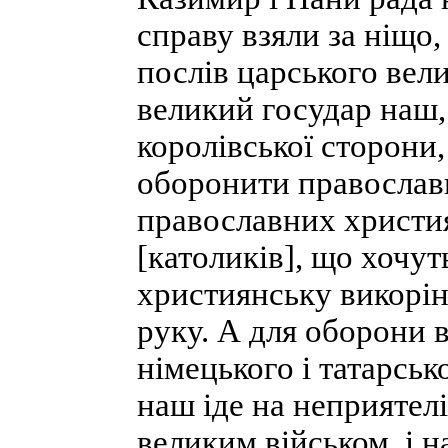
справу взяли за ніщо
послів царського вели
великий государ наш,
королівської сторони,
оборонити православн
православних христия
[католиків], що хочут
християнську викорін
руку. А для оборони в
німецького і татарськ
наш іде на неприятелів
великим військом, і на