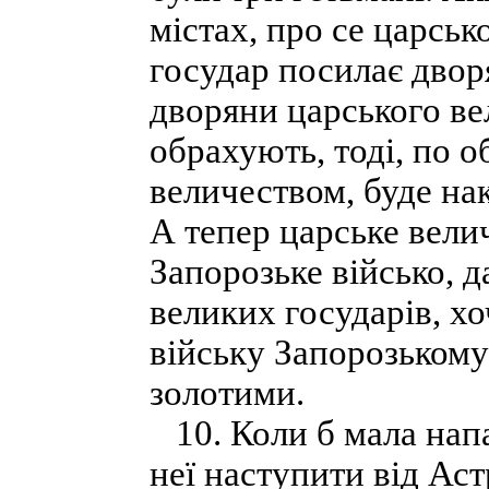
містах, про се царськ
государ посилає двор
дворяни царського ве
обрахують, тоді, по 
величеством, буде на
А тепер царське вели
Запорозьке військо, д
великих государів, хо
війську Запорозькому
золотими.
10. Коли б мала напа
неї наступити від Ас