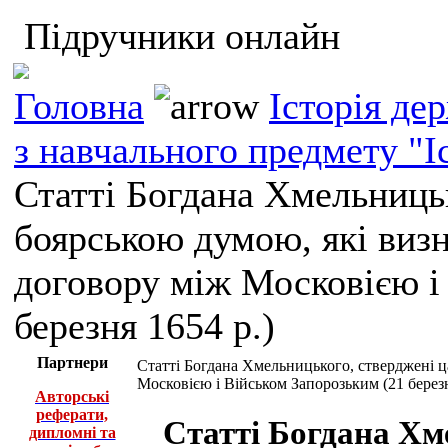
Підручники онлайн
Головна
Історія де
з навчального предмету "І
Статті Богдана Хмельницьк
боярською думою, які виз
договору між Московією і
березня 1654 р.)
Партнери
Статті Богдана Хмельницького, стверджені ц
Московією і Військом Запорозьким (21 березн
Авторські
реферати,
Статті Богдана Хм
дипломні та