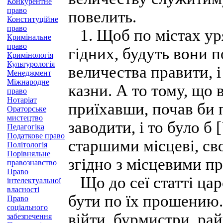
Конкурентне
право
повелить.
Конституційне
право
1. Щоб по містах уря
Кримінальне
право
гідних, будуть вони 
Кримінологія
Культурологія
величества правити, і
Менеджмент
Міжнародне
казни. А то тому, що 
право
Нотаріат
приїхавши, почав би п
Ораторське
мистецтво
заводити, і то було б
Педагогіка
Податкове право
старшими місцеві, св
Політологія
Порівняльне
згідно з місцевими п
правознавство
Право
Що до сеї статті цар
інтелектуальної
власності
бути по їх прошению
Право
соціального
війти, бурмистри, рай
забезпечення