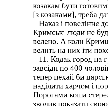
козакам бути готовими
[з козаками], треба дат
Наказ і повеліннє до 
Кримські люди не буду
велено. А коли Кримці
велить на них іти пох
11. Кодак город на г
завсіди по 400 чолові
тепер нехай би царсь
наділити харчом і пор
Порогами коша стереж
зволив показати свою 