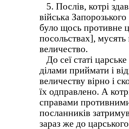
5. Послів, котрі зда
війська Запорозького 
було щось противне ц
посольствах], мусять
величество.
До сеї статі царське 
ділами приймати і від
величеству вірно і ск
їх одправлено. А котр
справами противними 
посланників затримув
зараз же до царського