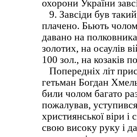
охорони України завсі
9. Завсіди був такий
плачено. Бьють чолом
давано на полковника
золотих, на осаулів в
100 зол., на козаків 
Попередніх літ прис
гетьман Богдан Хмель
били чолом багато раз
пожалував, уступився
християнської віри і 
свою високу руку і д