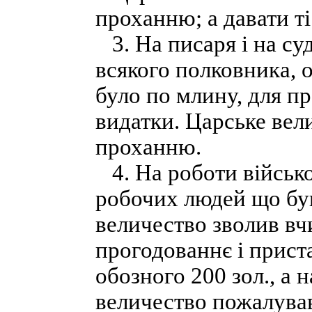
проханню; а давати ті
3. На писаря і на суд
всякого полковника, 
було по млину, для п
видатки. Царське вели
проханню.
4. На роботи військов
робочих людей що був
величество зволив вч
прогодованнє і прист
обозного 200 зол., а 
величество пожалував,