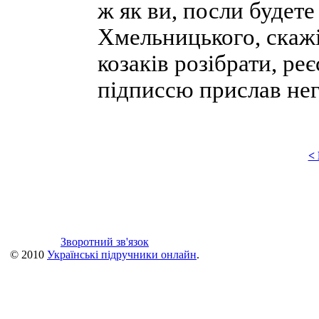
ж як ви, посли будете
Хмельницького, скажі
козаків розібрати, реє
підписсю прислав нег
<
Зворотний зв'язок
© 2010
Українські підручники онлайн
.