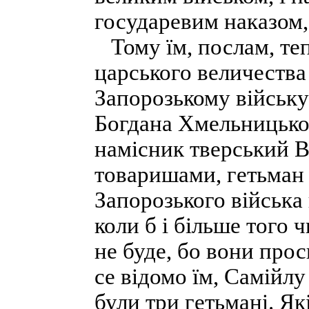
государевим наказом,
Тому їм, послам, теп
царського величества
Запорозькому війську 
Богдана Хмельницьког
намісник тверський В
товаришами, гетьман 
Запорозького війська 
коли б і більше того 
не буде, бо вони прос
се відомо їм, Самійлу
були три гетьмані. Як