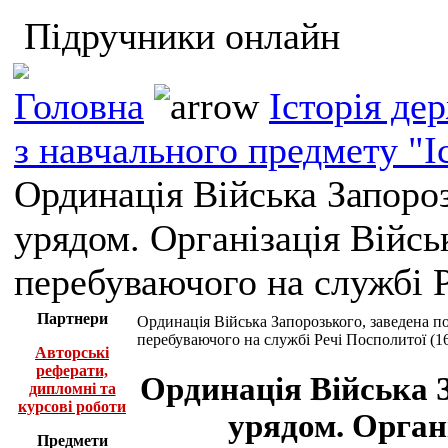
Підручники онлайн
Головна
Історія де
з навчального предмету "І
Ординація Війська Запороз
урядом. Організація Війсь
перебуваючого на службі Р
Партнери
Ординація Війська Запорозького, заведена п
перебуваючого на службі Речі Посполитої (16
Авторські
реферати,
Ординація Війська 
дипломні та
курсові роботи
урядом. Орган
Предмети