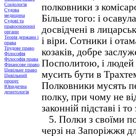
полковники з комісаро
Соціологія
Судова
медицина
Більше того: і осавул
Судові та
правоохоронні
досвідчені в лицарсь
органи
Теорія держави і
і віри. Сотники і от
права
Трудове право
козаків, добре заслу
Філософія
Філософія права
Посполитою, і людей 
Фінансове право
Цивільне право
мусить бути в Трахте
Цивільний
процес
Полковники мусять п
Юридична
деонтологія
полку, при чому не ві
законній підставі і т
5. Полки з своїми п
черзі на Запоріжжя д