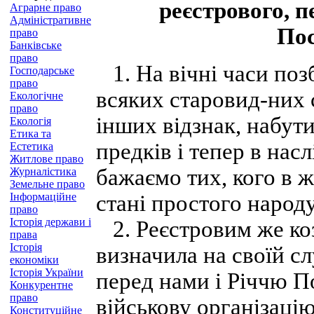
реєстрового, п
Аграрне право
Адміністративне
Пос
право
Банківське
право
1. На вічні часи поз
Господарське
право
всяких старовид-них с
Екологічне
право
інших відзнак, набут
Екологія
Етика та
предків і тепер в насл
Естетика
Житлове право
бажаємо тих, кого в 
Журналістика
Земельне право
Інформаційне
стані простого народу
право
Історія держави і
2. Реєстровим же коз
права
Історія
визначила на своїй сл
економіки
Історія України
перед нами і Річчю 
Конкурентне
право
військову організацію
Конституційне