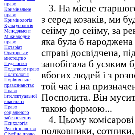
право
3. На місце старшого
Кримінальне
право
з серед козаків, ми б
Кримінологія
Культурологія
сейму до сейму, за ре
Менеджмент
Міжнародне
яка була б народжена 
право
Нотаріат
справі досвідчена, пі
Ораторське
мистецтво
запобігала б усяким б
Педагогіка
Податкове право
вбогих людей і з роз
Політологія
Порівняльне
той час і на призначе
правознавство
Право
Посполита. Він мусит
інтелектуальної
власності
такою формою...
Право
соціального
4. Цьому комісарові 
забезпечення
Психологія
полковники, сотники, 
Релігієзнавство
Сімейне право