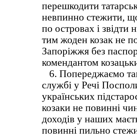
перешкодити татарськ
невпинно стежити, що
по островах і звідти 
тим жоден козак не п
Запоріжжя без паспор
комендантом козацьким
6. Попереджаємо так
службі у Речі Посполи
українських підстаро
козаки не повинні чи
доходів у наших маєтк
повинні пильно стежи