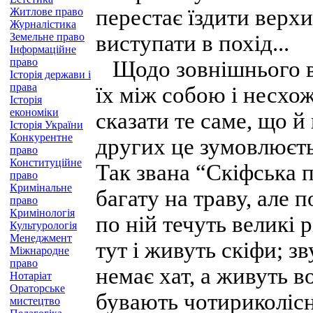
перестає їздити верх
Житлове право
Журналістика
Земельне право
виступати в похід...
Інформаційне
право
Щодо зовнішнього ви
Історія держави і
права
їх між собою і несхо
Історія
економіки
сказати те саме, що й
Історія України
Конкурентне
других це зумовлюєть
право
Конституційне
Так звана “Скіфська 
право
Кримінальне
багату на траву, але 
право
Кримінологія
по ній течуть великі р
Культурологія
Менеджмент
тут і живуть скіфи; з
Міжнародне
право
немає хат, а живуть в
Нотаріат
Ораторське
бувають чотириколісні
мистецтво