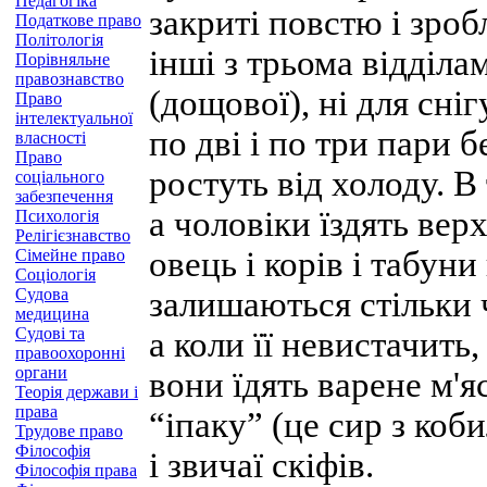
Педагогіка
закриті повстю і зроб
Податкове право
Політологія
інші з трьома відділа
Порівняльне
правознавство
(дощової), ні для сніг
Право
інтелектуальної
по дві і по три пари б
власності
Право
ростуть від холоду. 
соціального
забезпечення
а чоловіки їздять вер
Психологія
Релігієзнавство
овець і корів і табун
Сімейне право
Соціологія
Судова
залишаються стільки ч
медицина
Судові та
а коли її невистачить
правоохоронні
органи
вони їдять варене м'я
Теорія держави і
права
“іпаку” (це сир з коб
Трудове право
Філософія
і звичаї скіфів.
Філософія права