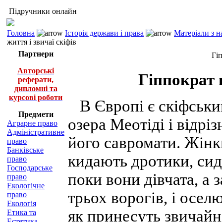
Підручники онлайн
Головна
Історія держави і права
Матеріали з н
життя і звичаї скіфів
Партнери
Гіп
Авторські
Гіппократ 
реферати,
дипломні та
курсові роботи
В Європі є скіфськи
Предмети
озера Меотіді і відрі
Аграрне право
Адміністративне
його савромати. Жінки
право
Банківське
кидають дротики, сидя
право
Господарське
поки вони дівчата, а 
право
Екологічне
трьох ворогів, і осел
право
Екологія
як принесуть звичайн
Етика та
Естетика