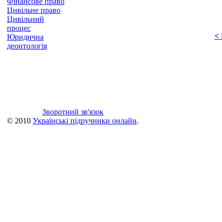
Фінансове право
Цивільне право
Цивільний
процес
<
Юридична
деонтологія
Зворотний зв'язок
© 2010
Українські підручники онлайн
.