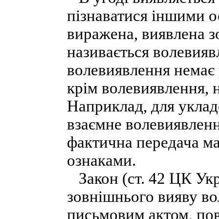
пізнаватися іншими о
виражена, виявлена зо
називається волевияв
волевиявлення немає 
крім волевиявлення, н
Наприклад, для уклад
взаємне волевиявленн
фактична передача м
ознаками.
Закон (ст. 42 ЦК Укр
зовнішнього вияву вол
письмовим актом, по