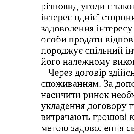
різновид угоди є тако
інтерес однієї сторо
задоволення інтересу
особи продати відпов
породжує спільний інт
його належному вико
Через договір здійсн
споживанням. За доп
насичити ринок необ
укладення договору г
витрачають грошові к
метою задоволення с