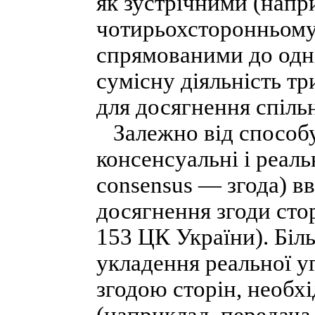
як зустрічними (напри
чотирьохсторонньому 
спрямованими до одні
сумісну діяльність тр
для досягнення спільн
Залежно від способу
консенсуальні і реальн
consensus — згода) 
досягнення згоди стор
153 ЦК України). Біл
укладення реальної уго
згодою сторін, необх