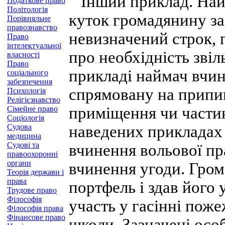
Інший приклад. Найм
Податкове право
Політологія
куток громадянину за
Порівняльне
правознавство
невизначений строк, 
Право
інтелектуальної
про необхідність зві
власності
Право
прикладі наймач вчин
соціального
забезпечення
спрямовану на припи
Психологія
Релігієзнавство
приміщення чи части
Сімейне право
Соціологія
Судова
наведених прикладах 
медицина
Судові та
вчинення вольової пра
правоохоронні
органи
вчинення угоди. Гро
Теорія держави і
права
портфель і здав його у
Трудове право
Філософія
участь у гасінні поже
Філософія права
Фінансове право
школи. Зазначені особ