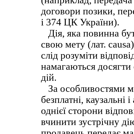
(наприклад, передача
договори позики, пере
і 374 ЦК України).
Дія, яка повинна бут
свою мету (лат. causa
слід розуміти відпові
намагаються досягти 
дій.
За особливостями мет
безплатні, каузальні і
однієї сторони відпов
вчинити зустрічну ді
продавець передає ма