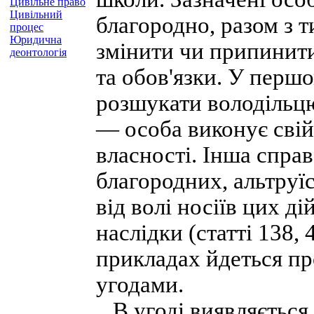
Цивільне право
Цивільний
благородно, разом з 
процес
Юридична
змінити чи припинити
деонтологія
та обов'язки. У перш
розшукати володільцю
— особа виконує свій
власності. Інша спра
благородних, альтруї
від волі носіїв цих д
наслідки (статті 138,
прикладах йдеться пр
угодами.
В угоді виявляється в