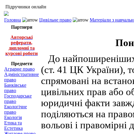
Підручники онлайн
Головна
Цивільне право
Матеріали з навчаль
Партнери
Авторські
Пон
реферати,
дипломні та
курсові роботи
До найпоширеніших 
Предмети
(ст. 41 ЦК України), т
Аграрне право
Адміністративне
спрямовані на встано
право
Банківське
цивільних прав або об
право
Господарське
юридичні факти завжд
право
Екологічне
поділяються на право
право
Екологія
вольові і правомірні 
Етика та
Естетика
Житлове право