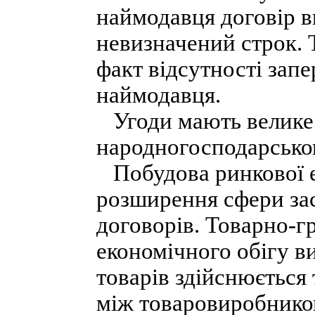
наймодавця договір 
невизначений строк. 
факт відсутності запе
наймодавця.
Угоди мають велике 
народногосподарськом
Побудова ринкової е
розширення сфери зас
договорів. Товарно-г
економічного обігу ви
товарів здійснюється 
між товаровиробником