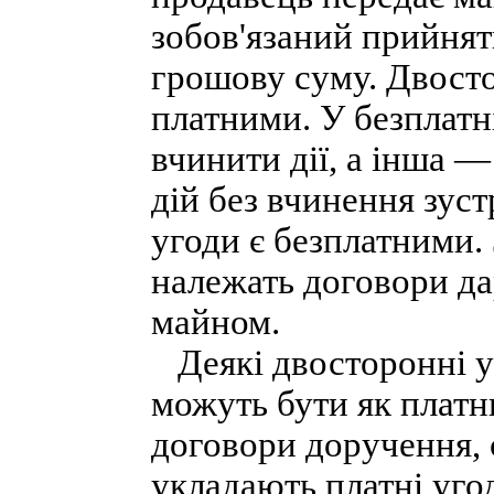
зобов'язаний прийнят
грошову суму. Двосто
платними. У безплатні
вчинити дії, а інша 
дій без вчинення зус
угоди є безплатними.
належать договори да
майном.
Деякі двосторонні уг
можуть бути як платн
договори доручення, с
укладають платні уго