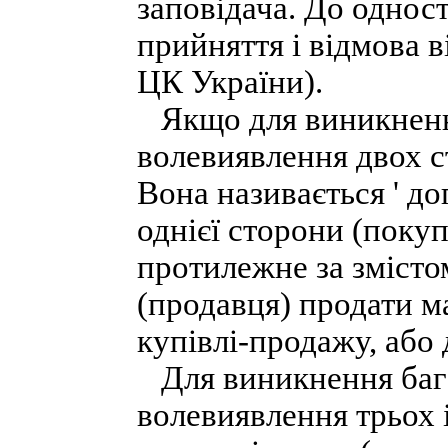
заповідача. До однос
прийняття і відмова в
ЦК України).
Якщо для виникнення
волевиявлення двох ст
Вона називається ' д
однієї сторони (покуп
протилежне за змісто
(продавця) продати 
купівлі-продажу, або
Для виникнення бага
волевиявлення трьох 