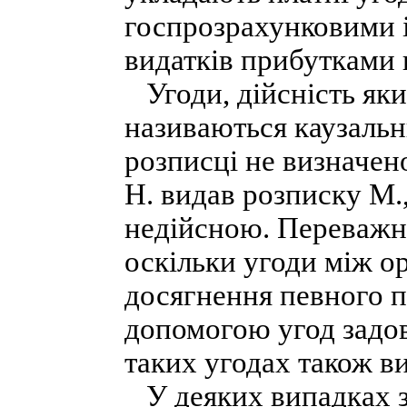
госпрозрахунковими і
видатків прибутками в
Угоди, дійсність яких
називаються каузальн
розписці не визначен
Н. видав розписку М.
недійсною. Переважна
оскільки угоди між о
досягнення певного п
допомогою угод задов
таких угодах також ви
У деяких випадках з