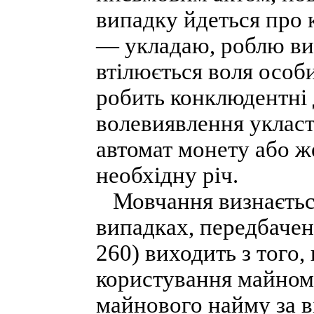
випадку йдеться про к
— укладаю, роблю висн
втілюється воля особ
робить конклюдентні
волевиявлення укласт
автомат монету або ж
необхідну річ.
Мовчання визнається
випадках, передбачен
260) виходить з того,
користування майном 
майнового найму за в