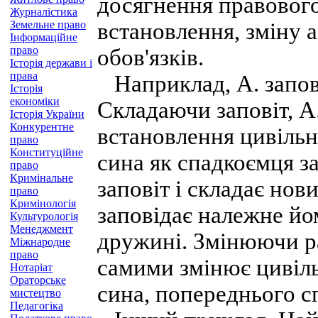
досягнення правового 
Журналістика
Земельне право
встановлення, зміну 
Інформаційне
право
обов'язків.
Історія держави і
права
Наприклад, А. запов
Історія
економіки
Складаючи заповіт, А
Історія України
Конкурентне
встановлення цивільн
право
Конституційне
сина як спадкоємця за
право
Кримінальне
заповіт і складає нов
право
Кримінологія
заповідає належне йо
Культурологія
Менеджмент
дружині. Змінюючи ра
Міжнародне
право
самими змінює цивільн
Нотаріат
Ораторське
сина, попереднього с
мистецтво
Педагогіка