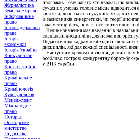
програми. Тому багато хто вважає, що виклад
Журналістика
сучасних умовах головне місце відводиться 
Земельне право
гіпотези, визначати в сукупностях даних пе
Інформаційне
із засновників синергетики, чи теорії дисипа
право
фрагментарність, немає того синтетичного підх
Історія держави і
Велике значення має введення в навчальний
права
спеціальні дисципліни для навчання, орієнтую
Історія
Педагогічним кадрам необхідно освоювати ті 
економіки
дисциплін, які для кожної спеціальності виз
Історія України
Наступним кроком вивчення дисциплін у ВНЗ 
Конкурентне
особливо гострою конкурентну боротьбу сере
право
у ВНЗ України.
Конституційне
право
Кримінальне
право
Кримінологія
Культурологія
Менеджмент
Міжнародне
право
Нотаріат
Ораторське
мистецтво
Педагогіка