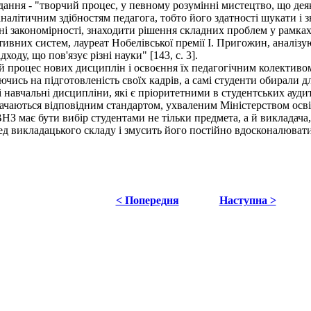
ання - "творчий процес, у певному розумінні мистецтво, що деяко
аналітичним здібностям педагога, тобто його здатності шукати і
вні закономірності, знаходити рішення складних проблем у рамк
тивних систем, лауреат Нобелівської премії І. Пригожин, аналізу
оду, що пов'язує різні науки" [143, с. 3].
 процес нових дисциплін і освоєння їх педагогічним колективо
чись на підготовленість своїх кадрів, а самі студенти обирали дл
навчальні дисципліни, які є пріоритетними в студентських аудит
начаються відповідним стандартом, ухваленим Міністерством осві
має бути вибір студентами не тільки предмета, а й викладача, 
д викладацького складу і змусить його постійно вдосконалювати
< Попередня
Наступна >