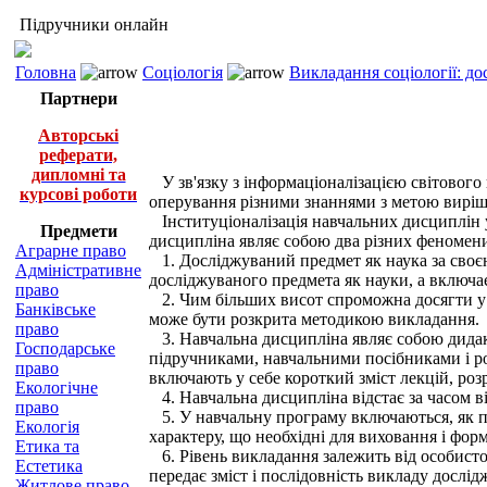
Підручники онлайн
Головна
Соціологія
Викладання соціології: д
Партнери
Авторські
реферати,
дипломні та
У зв'язку з інформаціоналізацією світового
курсові роботи
оперування різними знаннями з метою виріше
Інституціоналізація навчальних дисциплін 
Предмети
дисципліна являє собою два різних феномен
Аграрне право
1. Досліджуваний предмет як наука за своєю 
Адміністративне
досліджуваного предмета як науки, а включає
право
2. Чим більших висот спроможна досягти у с
Банківське
може бути розкрита методикою викладання.
право
3. Навчальна дисципліна являє собою дидак
Господарське
підручниками, навчальними посібниками і р
право
включають у себе короткий зміст лекцій, розр
Екологічне
4. Навчальна дисципліна відстає за часом в
право
5. У навчальну програму включаються, як пр
Екологія
характеру, що необхідні для виховання і фо
Етика та
6. Рівень викладання залежить від особистос
Естетика
передає зміст і послідовність викладу дослід
Житлове право