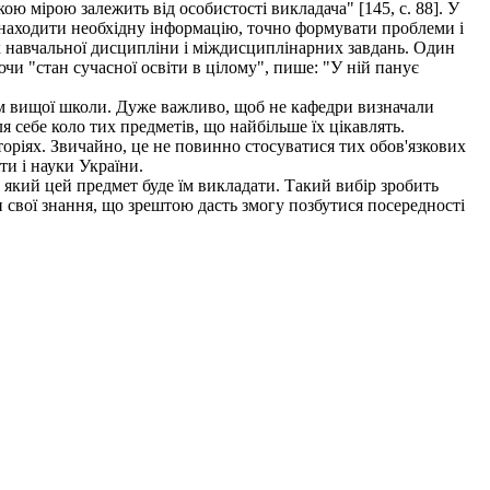
ю мірою залежить від особистості викладача" [145, с. 88]. У
 знаходити необхідну інформацію, точно формувати проблеми і
ах навчальної дисципліни і міждисциплінарних завдань. Один
ючи "стан сучасної освіти в цілому", пише: "У ній панує
м вищої школи. Дуже важливо, щоб не кафедри визначали
я себе коло тих предметів, що найбільше їх цікавлять.
оріях. Звичайно, це не повинно стосуватися тих обов'язкових
ти і науки України.
який цей предмет буде їм викладати. Такий вибір зробить
 свої знання, що зрештою дасть змогу позбутися посередності