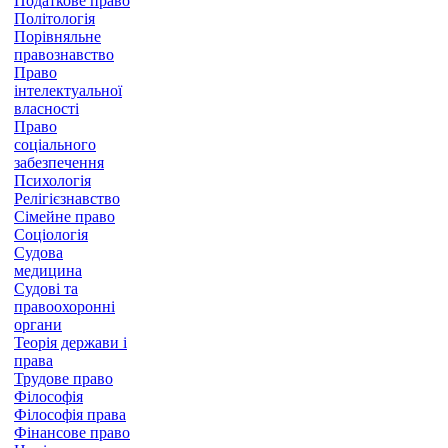
Податкове право
Політологія
Порівняльне
правознавство
Право
інтелектуальної
власності
Право
соціального
забезпечення
Психологія
Релігієзнавство
Сімейне право
Соціологія
Судова
медицина
Судові та
правоохоронні
органи
Теорія держави і
права
Трудове право
Філософія
Філософія права
Фінансове право