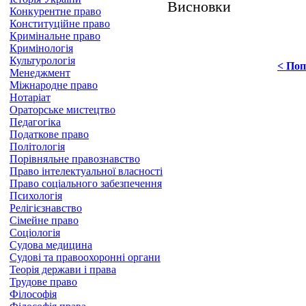
Висновки
Конкурентне право
Конституційне право
Кримінальне право
Кримінологія
Культурологія
< Поп
Менеджмент
Міжнародне право
Нотаріат
Ораторське мистецтво
Педагогіка
Податкове право
Політологія
Порівняльне правознавство
Право інтелектуальної власності
Право соціального забезпечення
Психологія
Релігієзнавство
Сімейне право
Соціологія
Судова медицина
Судові та правоохоронні органи
Теорія держави і права
Трудове право
Філософія