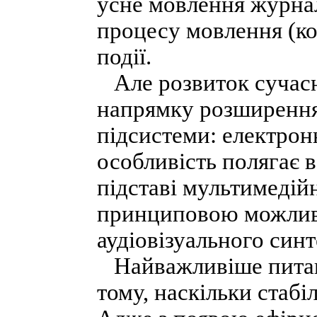
усне мовлення журнал
процесу мовлення (ком
події.
Але розвиток сучасн
напрямку розширення
підсистеми: електронн
особливість полягає 
підставі мультимедій
принциповою можливі
аудіовізуального синт
Найважливіше питання
тому, наскільки стабі