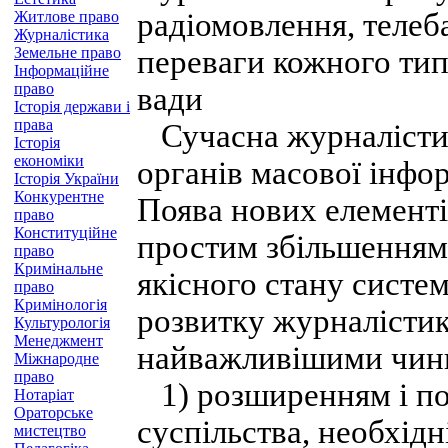
радіомовлення, телеб
Житлове право
Журналістика
Земельне право
переваги кожного тип
Інформаційне
право
вади
Історія держави і
права
Сучасна журналістик
Історія
економіки
органів масової інфор
Історія України
Конкурентне
Поява нових елементів
право
Конституційне
простим збільшенням 
право
Кримінальне
якісного стану систе
право
Кримінологія
розвитку журналісти
Культурологія
Менеджмент
найважливішими чин
Міжнародне
право
1) розширенням і по
Нотаріат
Ораторське
суспільства, необхід
мистецтво