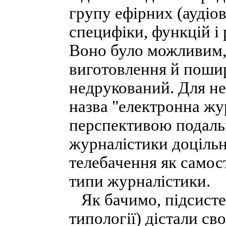
групу ефірних (аудіов
специфіки, функцій і 
Воно було можливим, 
виготовлення й пошир
недрукований. Для не
назва "електронна жу
перспективою подаль
журналістики доцільн
телебачення як самост
типи журналістики.
Як бачимо, підсистем
типології) дістали сво