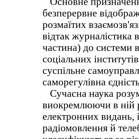
Основне призначення
безперервне відображ
розмаїтих взаємозв'яз
відтак журналістика 
частина) до системи в
соціальних інституті
суспільне самоуправлі
саморегулівна єдність
Сучасна наука розумі
виокремлюючи в ній р
електронних видань, 
радіомовлення й теле