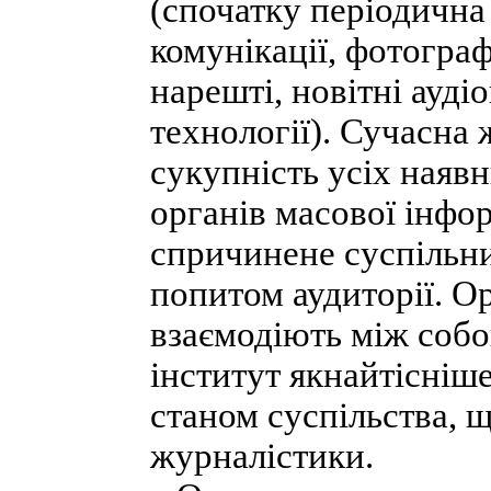
(спочатку періодична
комунікації, фотографі
нарешті, новітні ауді
технології). Сучасна 
сукупність усіх наяв
органів масової інфо
спричинене суспільни
попитом аудиторії. О
взаємодіють між собо
інститут якнайтісніше
станом суспільства, 
журналістики.