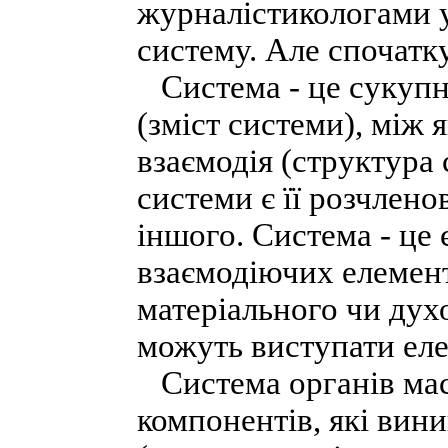
журналістикологами у
систему. Але спочатку
Система - це сукупні
(зміст системи), між 
взаємодія (структур
системи є її розчленова
іншого. Система - це 
взаємодіючих елемен
матеріального чи дух
можуть виступати ел
Система органів масо
компонентів, які вини