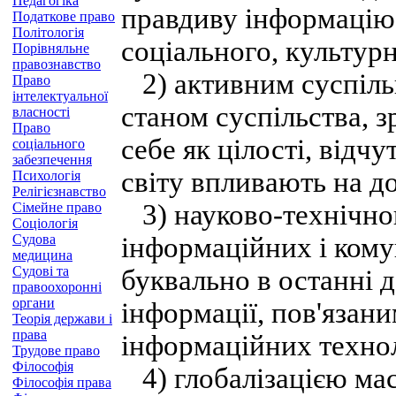
Педагогіка
правдиву інформацію 
Податкове право
Політологія
соціального, культурн
Порівняльне
правознавство
2) активним суспіль
Право
інтелектуальної
станом суспільства, 
власності
Право
себе як цілості, відчу
соціального
забезпечення
світу впливають на дол
Психологія
Релігієзнавство
3) науково-технічно
Сімейне право
Соціологія
Судова
інформаційних і кому
медицина
Судові та
буквально в останні 
правоохоронні
органи
інформації, пов'язан
Теорія держави і
права
інформаційних технол
Трудове право
Філософія
4) глобалізацією мас
Філософія права