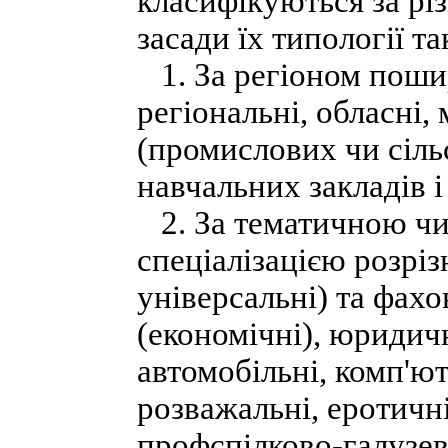
класифікуються за рі
засади їх типології так
1. За регіоном поши
регіональні, обласні, 
(промислових чи сіль
навчальних закладів і 
2. За тематичною чи
спеціалізацією розріз
універсальні) та фахов
(економічні), юридичн
автомобільні, комп'ют
розважальні, еротичні
профспілково-галузев