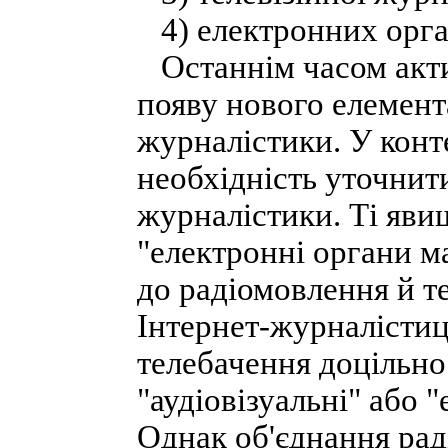
4) електронних орган
Останнім часом акти
появу нового елемента
журналістики. У конт
необхідність уточнит
журналістики. Ті яви
"електронні органи ма
до радіомовлення й те
Інтернет-журналістиц
телебачення доцільно
"аудіовізуальні" або 
Однак об'єднання рад