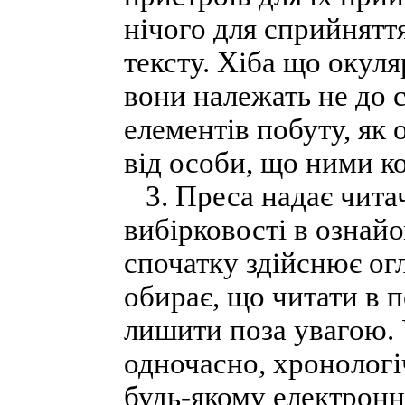
нічого для сприйняття
тексту. Хіба що окуляр
вони належать не до с
елементів побуту, як 
від особи, що ними к
3. Преса надає читач
вибірковості в ознайо
спочатку здійснює огл
обирає, що читати в п
лишити поза увагою. У
одночасно, хронологі
будь-якому електронн