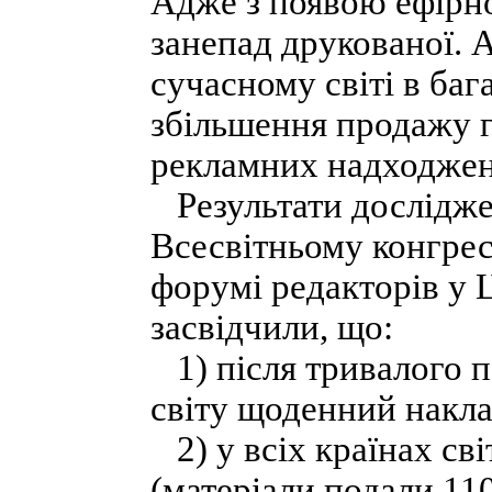
Адже з появою ефірно
занепад друкованої. А
сучасному світі в баг
збільшення продажу г
рекламних надходжен
Результати досліджен
Всесвітньому конгрес
форумі редакторів у 
засвідчили, що:
1) після тривалого п
світу щоденний наклад
2) у всіх країнах св
(матеріали подали 110