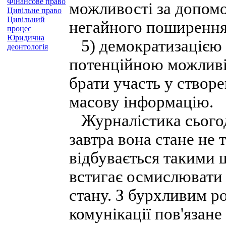
Фінансове право
можливості за допом
Цивільне право
Цивільний
негайного поширення
процес
Юридична
5) демократизацією 
деонтологія
потенційною можливі
брати участь у створе
масову інформацію.
Журналістика сьогодн
завтра вона стане не т
відбувається такими 
встигає осмислювати 
стану. З бурхливим ро
комунікації пов'язан