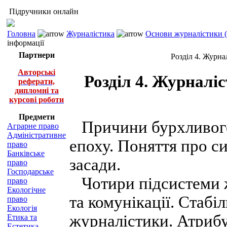
Підручники онлайн
Головна
Журналістика
Основи журналістики (
інформації
Партнери
Розділ 4. Журна
Авторські
Розділ 4. Журналіс
реферати,
дипломні та
курсові роботи
Предмети
Причини бурхливого 
Аграрне право
Адміністративне
епоху. Поняття про си
право
Банківське
засади.
право
Господарське
Чотири підсистеми ж
право
Екологічне
та комунікації. Стабі
право
Екологія
журналістики. Атрибу
Етика та
Естетика