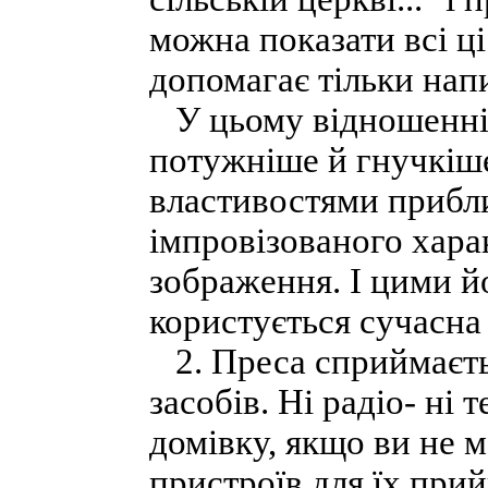
можна показати всі ці 
допомагає тільки напи
У цьому відношенні 
потужніше й гнучкіше
властивостями прибли
імпровізованого хара
зображення. І цими й
користується сучасна
2. Преса сприймаєть
засобів. Ні радіо- ні
домівку, якщо ви не 
пристроїв для їх прий