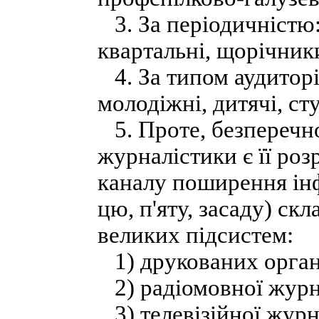
3. За періодичністю:
квартальні, щорічник
4. За типом аудиторії:
молодіжні, дитячі, студ
5. Проте, безперечно
журналістики є її ро
каналу поширення інф
цю, п'яту, засаду) ск
великих підсистем:
1) друкованих органі
2) радіомовної журн
3) телевізійної журн