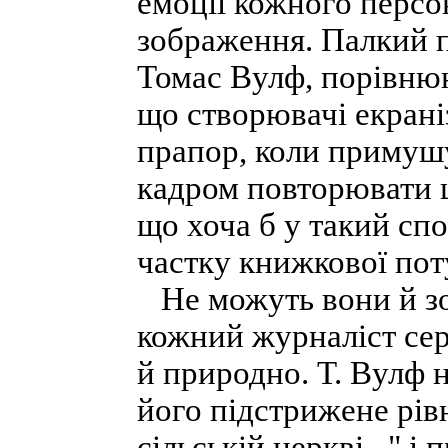
емоції кожного персо
зображення. Палкий 
Томас Вулф, порівнюю
що створювачі екрані
прапор, коли примушу
кадром повторювати ц
що хоча б у такий сп
частку книжкової пот
Не можуть вони й зо
кожний журналіст се
й природно. Т. Вулф 
його підстрижене рівн
сільській церкві..." і