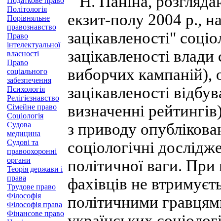
Н. Паніна, розгляда
Податкове право
Політологія
екзит-полу 2004 р., н
Порівняльне
правознавство
зацікавленості" соціо
Право
інтелектуальної
зацікавленості влади
власності
Право
виборчих кампаній), 
соціального
забезпечення
зацікавленості відбу
Психологія
Релігієзнавство
визначенні рейтингів)
Сімейне право
Соціологія
Судова
з приводу опублікова
медицина
Судові та
соціологічні дослідж
правоохоронні
органи
політичної ваги. При
Теорія держави і
права
фахівців не втримуєть
Трудове право
Філософія
політичними гравцями
Філософія права
Фінансове право
українських соціологі