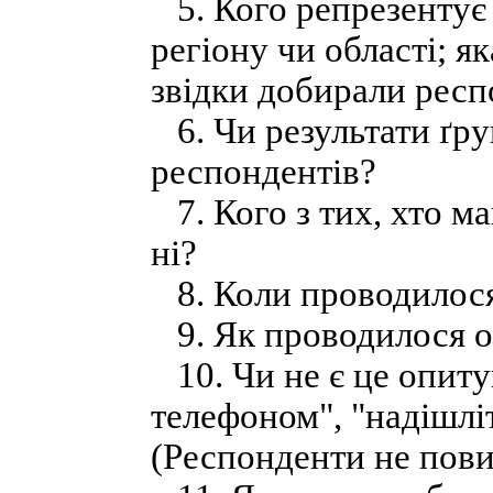
5. Кого репрезентує в
регіону чи області; я
звідки добирали респ
6. Чи результати ґру
респондентів?
7. Кого з тих, хто ма
ні?
8. Коли проводилос
9. Як проводилося 
10. Чи не є це опиту
телефоном", "надішліт
(Респонденти не повин