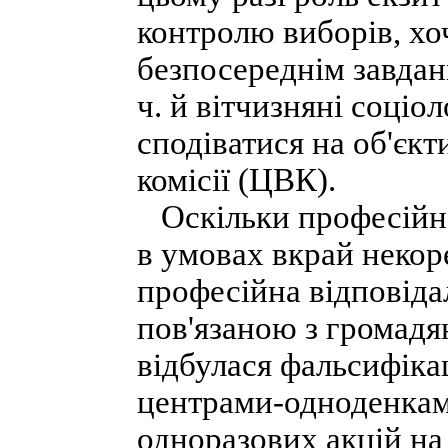
контролю виборів, хоч
безпосереднім завданн
ч. й вітчизняні соціол
сподіватися на об'єк
комісії (ЦВК).
Оскільки професійна 
в умовах вкрай некоре
професійна відповіда
пов'язаною з громад
відбулася фальсифіка
центрами-одноденкам
одноразових акцій на