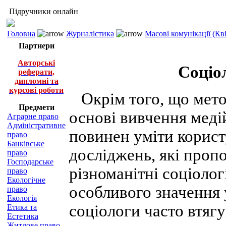
Підручники онлайн
Головна
Журналістика
Масові комунікації (Кві
Партнери
Авторські
Соціо
реферати,
дипломні та
курсові роботи
Окрім того, що метод
Предмети
основі вивчення медій
Аграрне право
Адміністративне
повинен уміти корист
право
Банківське
досліджень, які проп
право
Господарське
різноманітні соціолог
право
Екологічне
особливого значення 
право
Екологія
соціологи часто втяг
Етика та
Естетика
Житлове право