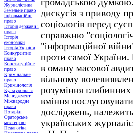
громадською думкою. 
Журналістика
Земельне право
дискусія з приводу п
Інформаційне
право
соціологів перед сус
Історія держави і
права
справжню "соціологіч
Історія
економіки
"інформаційної війни"
Історія України
Конкурентне
проти самої України.
право
Конституційне
в оману масової авди
право
Кримінальне
вільному волевиявлен
право
Кримінологія
розуміння глибинних 
Культурологія
Менеджмент
вміння послуговувати
Міжнародне
право
досліджень, належить
Нотаріат
Ораторське
українських журналіс
мистецтво
Педагогіка