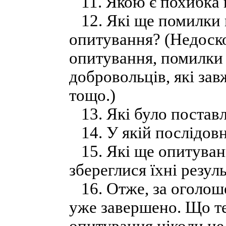
11. Якою є похибка в
12. Які ще помилки 
опитування? (Недоско
опитування, помилки 
добровольців, які за
тощо.)
13. Які було постав
14. У якій послідовн
15. Які ще опитуван
збереглися їхні резул
16. Отже, за оголо
уже завершено. Що те