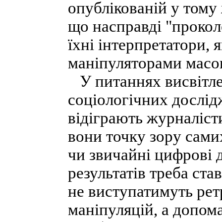
опублікованій у тому
що насправді "проколо
їхні інтерпретатори, 
маніпуляторами масов
У питаннях висвітлен
соціологічних дослід
відіграють журналіст
вони точку зору самих
чи звичайні цифрові д
результатів треба ста
не виступатимуть рет
маніпуляцій, а допома