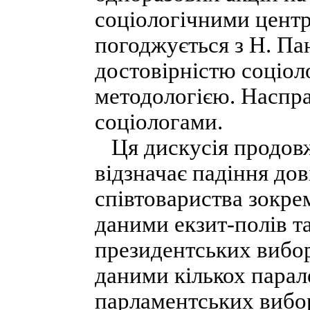
соціологічними центр
погоджується з Н. Пан
достовірністю соціоло
методологією. Наспра
соціологами.
Ця дискусія продовж
відзначає падіння дов
співтовариства зокрем
даними екзит-полів т
президентських вибора
даними кількох парал
парламентських вибор