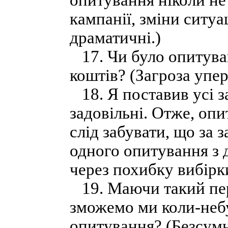
опитування ніколи не
кампанії, зміни ситуа
драматичні.)
17. Чи було опитуван
коштів? (Загроза упе
18. Я поставив усі з
задовільні. Отже, опи
слід забувати, що за 
одного опитування з 
через похибку вибірк
19. Маючи такий пер
зможемо ми коли-небу
опитування? (Безсумн