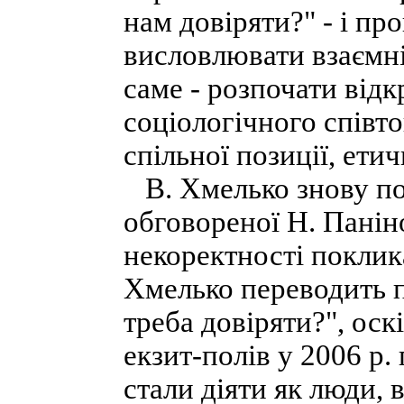
нам довіряти?" - і пр
висловлювати взаємні 
саме - розпочати відк
соціологічного співт
спільної позиції, ети
В. Хмелько знову по
обговореної Н. Паніно
некоректності поклик
Хмелько переводить 
треба довіряти?", ос
екзит-полів у 2006 р.
стали діяти як люди,