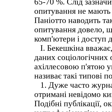
65-70 %. Слід зазначи
опитування не мають 
Паніотто наводить та
опитування довело, щ
комп'ютери і доступ д
І. Бекешкіна вважає,
даних соціологічних
ахіллесовою п'ятою у
називає такі типові п
1. Дуже часто журнал
отримані невідомо ким
Подібні публікації, о