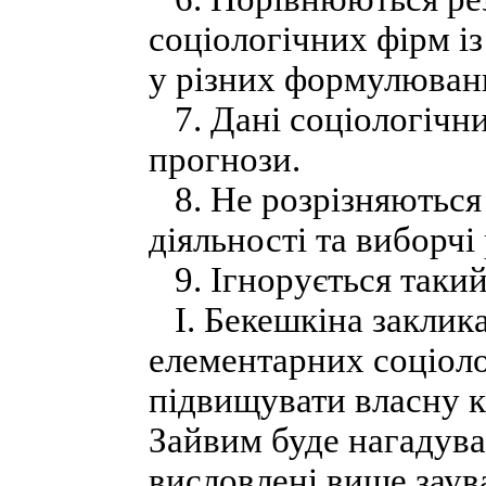
соціологічних фірм із
у різних формулюван
7. Дані соціологічн
прогнози.
8. Не розрізняються 
діяльності та виборчі
9. Ігнорується такий
І. Бекешкіна заклика
елементарних соціоло
підвищувати власну к
Зайвим буде нагадува
висловлені вище заув