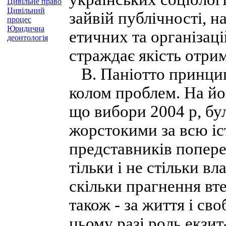
Цивільне право
Цивільний
зайвій публічності, 
процес
Юридична
етичних та організаці
деонтологія
страждає якість отрим
В. Паніотто принцип
колом проблем. На йо
що вибори 2004 р, б
жорстокими за всю іс
представників попере
тільки і не стільки вл
скільки прагнення вте
також - за життя і св
цьому разі роль екзи