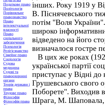
Педагогіка
інших. Року 1919 у В
Податкове право
Політологія
В. Піснячевського ти
Порівняльне
правознавство
потім "Воля України"
Право
інтелектуальної
широко інформативни
власності
Право
відведено на його сто
соціального
забезпечення
визначалося гостре п
Психологія
Релігієзнавство
В цих же роках (192
Сімейне право
Соціологія
Судова
української партії со
медицина
Судові та
приступає у Відні до
правоохоронні
органи
Грушевського свого о
Теорія держави і
права
Поборете". Виходив в
Трудове право
Філософія
Шрага, М. Шаповала, 
Філософія права