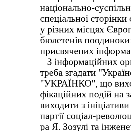
національно-суспільн
спеціальної сторінки 
у різних місцях Європ
бюлетенів поодиноких
присвячених інформа
З інформаційних орг
треба згадати "Украї
"УКРАЇНКО", що виход
фікаційних подій на 
виходити з ініціативи
партії соціал-революц
ра Я. Зозулі та інжен