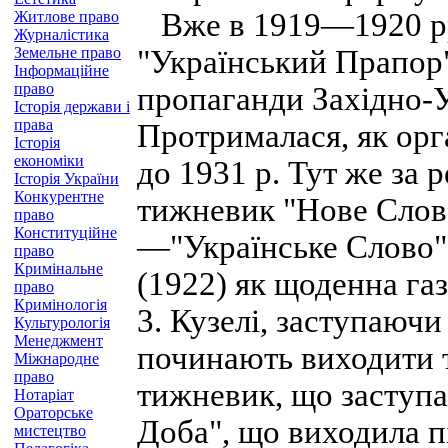
Вже в 1919—1920 рр.
Житлове право
Журналістика
Земельне право
"Український Прапор"
Інформаційне
право
пропаганди Західно-У
Історія держави і
права
Протрималася, як орг
Історія
економіки
до 1931 р. Тут же за 
Історія України
Конкурентне
тижневик "Нове Слово
право
Конституційне
—"Українське Слово",
право
Кримінальне
(1922) як щоденна га
право
Кримінологія
3. Кузелі, заступаючи
Культурологія
Менеджмент
починають виходити т
Міжнародне
право
тижневик, що заступа
Нотаріат
Ораторське
Доба", що виходила п
мистецтво