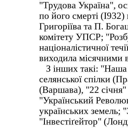
"Трудова Україна", о
по його смерті (І932)
Григоріїва та П. Бог
комітету УПСР; "Розб
націоналістичної течі
виходила місячними в
З інших такі: "Наша 
селянської спілки (П
(Варшава), "22 січня"
"Український Революц
українських земель; "
"Інвестіґейтор" (Лонд