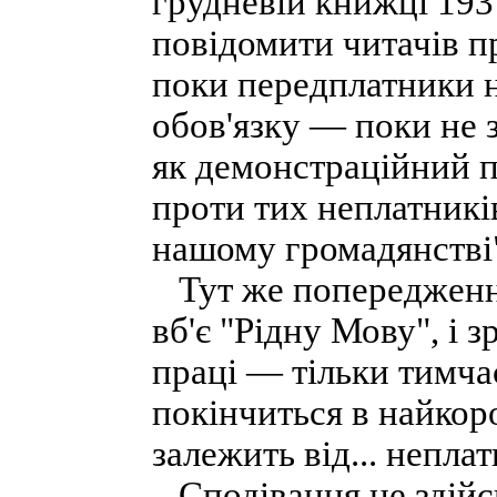
грудневій книжці 193
повідомити читачів п
поки передплатники 
обов'язку — поки не з
як демонстраційний п
проти тих неплатникі
нашому громадянстві
Тут же попередження
вб'є "Рідну Мову", і 
праці — тільки тимча
покінчиться в найкоро
залежить від... неплат
Сподівання не здійс