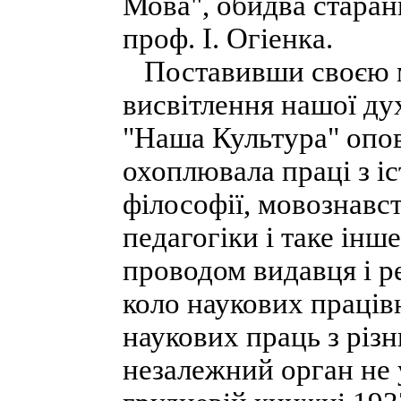
Мова", обидва старан
проф. І. Огіенка.
Поставивши своєю ме
висвітлення нашої дух
"Наша Культура" опо
охоплювала праці з іс
філософії, мовознавств
педагогіки і таке інш
проводом видавця і р
коло наукових праців
наукових праць з різн
незалежний орган не 