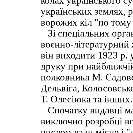
колах українського су
українських землях, 
ворожих кіл "по тому 
Зі спеціальних орган
воєнно-літературний 
він виходити 1923 р.
друку при найближчій
полковника М. Садовс
Дельвіга, Колосовськ
Т. Олесіюка та інших.
Спочатку видавці ма
виключно розробці во
числом дали місце і "