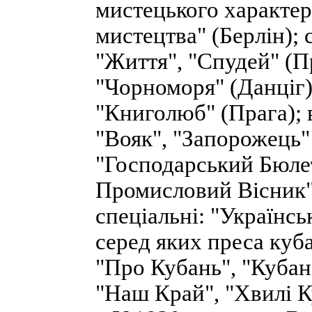
мистецького характер
мистецтва" (Берлін); 
"Життя", "Спудей" (П
"Чорноморя" (Данціг) 
"Книголюб" (Прага); в
"Вояк", "Запорожець" 
"Господарський Бюлет
Промисловий Вісник" 
спеціальні: "Українсь
серед яких преса куба
"Про Кубань", "Кубан
"Наш Край", "Хвилі К