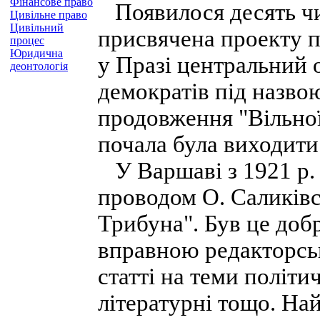
Фінансове право
Появилося десять чи
Цивільне право
Цивільний
присвячена проекту п
процес
Юридична
у Празі центральний 
деонтологія
демократів під назво
продовження "Вільної 
почала була виходити
У Варшаві з 1921 р. 
проводом О. Саликівс
Трибуна". Був це доб
вправною редакторсь
статті на теми політич
літературні тощо. На