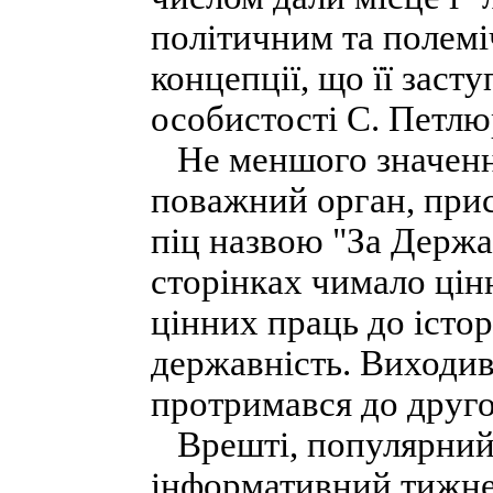
політичним та полемі
концепції, що її засту
особистості С. Петлю
Не меншого значення
поважний орган, прис
піц назвою "За Держав
сторінках чимало цін
цінних праць до істор
державність. Виходив
протримався до другої
Врешті, популярний 
інформативний тижне