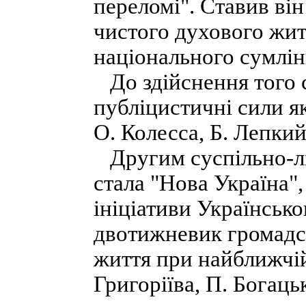
переломі". Ставив ві
чистого духового житт
національного сумлінн
До здійснення того ст
публіцистичні сили я
О. Колесса, Б. Лепкий
Другим суспільно-лі
стала "Нова Україна",
ініціативи Українсько
двотижневик громадс
життя при найближчій
Григоріїва, П. Богацьк