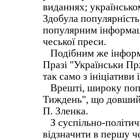
виданнях; українськ
Здобула популярність
популярним інформац
чеської преси.
Подібним же інформа
Празі "Українськи Пр
так само з ініціативи
Врешті, широку попу
Тиждень", що довший 
П. Зленка.
З суспільно-політичн
відзначити в першу че