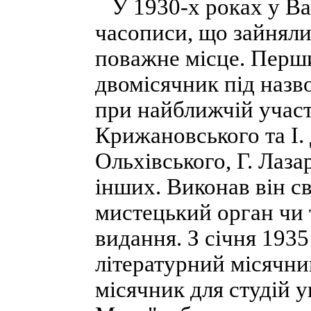
У 1930-х роках у Ва
часописи, що зайняли
поважне місце. Перши
двомісячник під наз
при найближчій участ
Крижановського та І. 
Ольхівського, Г. Лаза
інших. Виконав він св
мистецький орган чи 
видання. З січня 1935
літературний місячни
місячник для студій у