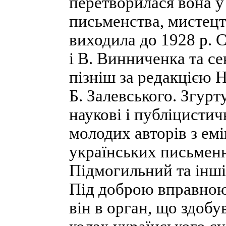
перетворилася вона у
письменства, мистецтв
виходила до 1928 р. 
і В. Винниченка та се
пізніш за редакцією Н
Б. Залевського. Згурт
наукові і публіцистич
молодих авторів з емі
українських письменни
Підмогильний та інші)
Під доброю вправною
він в орган, що здоб