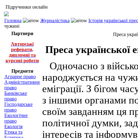
Підручники онлайн
Головна
Журналістика
Історія української пр
чужині
Партнери
Преса украї
Авторські
Преса української е
реферати,
дипломні та
курсові роботи
Одночасно з військ
Предмети
народжується на чужи
Аграрне право
Адміністративне
еміграції. З бігом ча
право
Банківське
з іншими органами п
право
Господарське
своїм завданням ця п
право
Екологічне
політичної думки, за
право
Екологія
інтересів та інформу
Етика та
Естетика