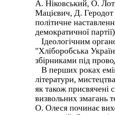
А. Ніковський, О. Лот
Мацієвич, Д. Геродот 
політичне наставленн
демократичної партії)
Ідеологічним органо
"Хліборобська Україн
збірниками під прово
В перших роках еміг
літератури, мистецтв
як також присвячені с
визвольних змагань т
О. Олеся починає вих