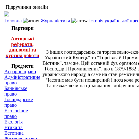
Підручники онлайн
Головна
Журналістика
Історія української пр
Партнери
Авторські
реферати,
дипломні та
З інших господарських та торговельно-економ
курсові роботи
"Український Купець" та "Торгівля й Промис
Вістник", там же. Цей останній був органом ф
Предмети
"Господар і Промишленик", що в 1879-1882 рр
Аграрне право
українського народу, а саме на стан ремісни
Адміністративне
Часопис мав бути поширений і поза кола реміс
право
Та незважаючи на ці завдання і добру пост
Банківське
право
Господарське
право
Екологічне
право
Екологія
Етика та
Естетика
Житлове право