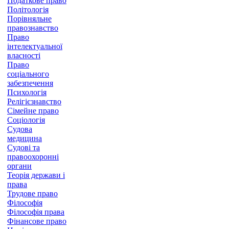
Податкове право
Політологія
Порівняльне
правознавство
Право
інтелектуальної
власності
Право
соціального
забезпечення
Психологія
Релігієзнавство
Сімейне право
Соціологія
Судова
медицина
Судові та
правоохоронні
органи
Теорія держави і
права
Трудове право
Філософія
Філософія права
Фінансове право