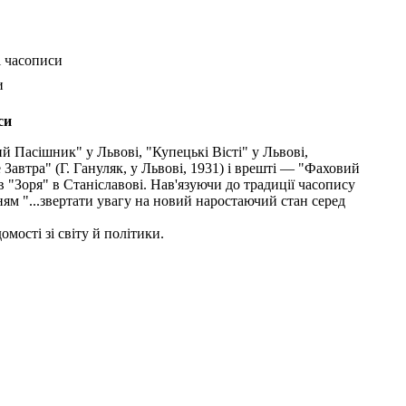
і часописи
и
си
й Пасішник" у Львові, "Купецькі Вісті" у Львові,
автра" (Г. Гануляк, у Львові, 1931) і врешті — "Фаховий
в "Зоря" в Станіславові. Нав'язуючи до традиції часопису
ям "...звертати увагу на новий наростаючий стан серед
мості зі світу й політики.