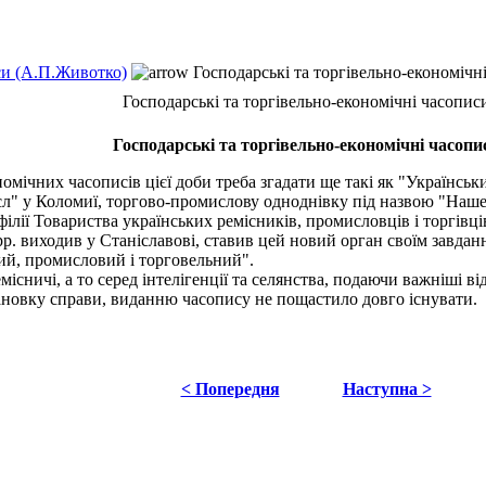
еси (А.П.Животко)
Господарські та торгівельно-економічн
Господарські та торгівельно-економічні часопис
Господарські та торгівельно-економічні часопи
ічних часописів цієї доби треба згадати ще такі як "Українськи
л" у Коломиї, торгово-промислову одноднівку під назвою "Наше З
ілії Товариства українських ремісників, промисловців і торгівці
. виходив у Станіславові, ставив цей новий орган своїм завданн
чий, промисловий і торговельний".
ничі, а то серед інтелігенції та селянства, подаючи важніші відо
ановку справи, виданню часопису не пощастило довго існувати.
< Попередня
Наступна >