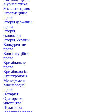
Журналістика
Земельне право
Інформаційне
право
Історія держави і
права
Історія
економіки
Історія України
Конкурентне
право
Конституційне
право
Кримінальне
право
Кримінологія
Культурологія
Менеджмент
Міжнародне
право
Нотаріат
Ораторське
мистецтво
Педагогіка