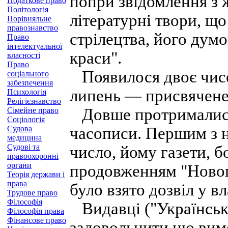
попри звідомлення з ж
Податкове право
Політологія
літературні твори, щ
Порівняльне
правознавство
стрілецтва, його думо
Право
інтелектуальної
краси".
власності
Право
Появилося двоє чисе
соціального
забезпечення
липень — присвячене 
Психологія
Релігієзнавство
Довше протрималися
Сімейне право
Соціологія
Судова
часописи. Першим з 
медицина
Судові та
число, йому газети, б
правоохоронні
органи
продовженням "Нового
Теорія держави і
права
було взято дозвіл у вл
Трудове право
Філософія
Видавці ("Українськ
Філософія права
Фінансове право
задовольнити цю вимо