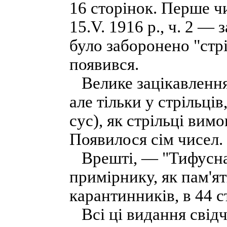
16 сторінок. Перше ч
15.V. 1916 р., ч. 2 — 
було заборонено "стрі
появився.
Велике зацікавлення і
але тільки у стрільці
сус), як стрільці вим
Появилося сім чисел.
Врешті, — "Тифусна 
примірнику, як пам'я
карантинників, в 44 с
Всі ці видання свідч