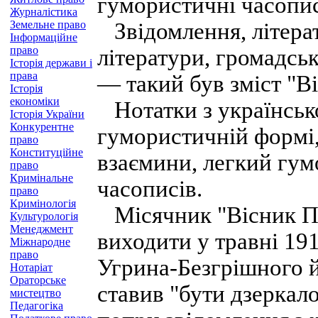
гумористичні часопи
Журналістика
Земельне право
Звідомлення, літерату
Інформаційне
право
літератури, громадсь
Історія держави і
права
— такий був зміст "Ві
Історія
економіки
Нотатки з українсько
Історія України
Конкурентне
гумористичній формі,
право
Конституційне
взаємини, легкий гу
право
Кримінальне
часописів.
право
Кримінологія
Місячник "Вісник П
Культурологія
Менеджмент
виходити у травні 19
Міжнародне
право
Угрина-Безгрішного й
Нотаріат
Ораторське
ставив "бути дзеркало
мистецтво
Педагогіка