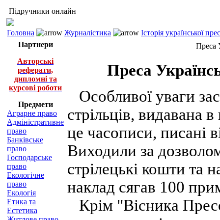
Підручники онлайн
Головна
Журналістика
Історія української пр
Партнери
Преса 
Авторські
Преса Українсь
реферати,
дипломні та
курсові роботи
Особливої уваги зас
Предмети
стрільців, видавана в
Аграрне право
Адміністративне
це часописи, писані в
право
Банківське
Виходили за дозволом
право
Господарське
стрілецькі кошти та 
право
Екологічне
наклад сягав 100 при
право
Екологія
Крім "Вісника Пресо
Етика та
Естетика
Житлове право