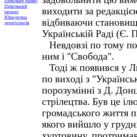
Цивільне право
Цивільний
виходити за редакціє
процес
Юридична
відбиваючи становище
деонтологія
Українській Раді (Є.
Невдовзі по тому пов
ним і "Свобода".
Тоді ж появився у Ль
по виході з "Українсь
порозумінні з Д. Донц
стрілецтва. Був це іл
громадського життя п
якого вийшло у грудн
хуртовину, протримав