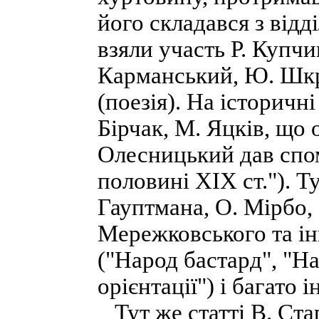
його складався з відд
взяли участь Р. Купчи
Карманський, Ю. Шкру
(поезія). На історичні
Бірчак, М. Яцків, що 
Олесницький дав спом
половині XIX ст."). Ту
Гауптмана, О. Мірбо,
Мережковського та ін
("Народ бастард", "Н
орієнтації") і багато 
Тут же статті В. Стар