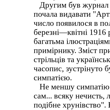
Другим був журнал п
почала видавати "Ар
число появилося в по
березні—квітні 1916 
багатьма ілюстраціям
примірнику. Зміст п
стрільців та українсь
часопис, зустрінуто б
симпатією.
Не меншу симпатію з
сам... всяку нечисть, 
подібне хрунівство".