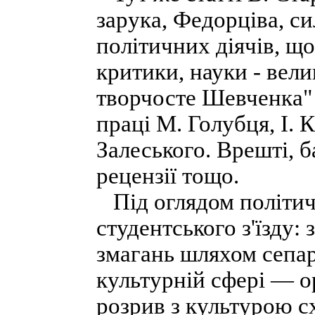
зарука, Федорціва, с
політичних діячів, що 
критики, науки - вели
творчосте Шевченка" 
праці М. Голубця, І. 
Залеського. Врешті, 
рецензії тощо.
Під оглядом політи
студентського з'їзду:
змагань шляхом сепара
культурній сфері — ор
розрив з культурою с