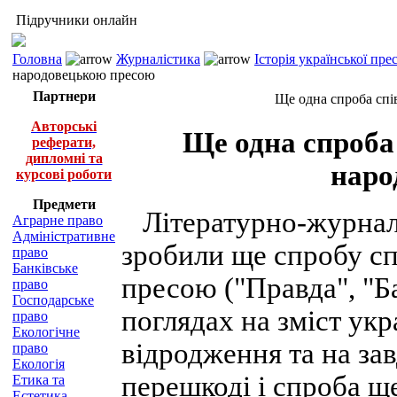
Підручники онлайн
Головна
Журналістика
Історія української пр
народовецькою пресою
Партнери
Ще одна спроба спі
Авторські
Ще одна спроба 
реферати,
дипломні та
наро
курсові роботи
Предмети
Літературно-журналіс
Аграрне право
Адміністративне
зробили ще спробу сп
право
Банківське
пресою ("Правда", "Б
право
Господарське
поглядах на зміст ук
право
Екологічне
відродження та на за
право
Екологія
перешкоді і спроба щ
Етика та
Естетика