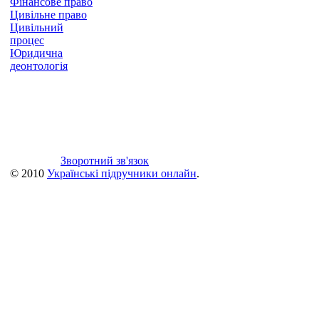
Фінансове право
Цивільне право
Цивільний
процес
Юридична
деонтологія
Зворотний зв'язок
© 2010
Українські підручники онлайн
.