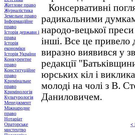
Консервативні погля
Житлове право
Журналістика
Земельне право
радикальними думкам
Інформаційне
право
народо-вецької преси
Історія держави і
права
інші. Все це привело
Історія
економіки
виразно виявився у зв
Історія України
Конкурентне
редакції "Батьківщини
право
Конституційне
юрських кіл і виклик
право
Кримінальне
молоді на чолі з В. 
право
Кримінологія
Даниловичем.
Культурологія
Менеджмент
Міжнародне
право
Нотаріат
Ораторське
<
мистецтво