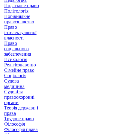
Педагогіка
Податкове право
Політологія
Порівняльне
правознавство
Право
інтелектуальної
власності
Право
соціального
забезпечення
Психологія
Релігієзнавство
Сімейне право
Соціологія
Судова
медицина
Судові та
правоохоронні
органи
Теорія держави і
права
Трудове право
Філософія
Філософія права