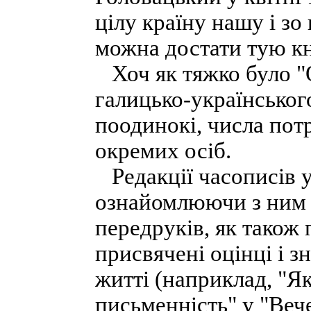
цілу країну нашу і зо
можна достати тую к
Хоч як тяжко було "О
галицько-українського
поодинокі, числа потр
окремих осіб.
Редакції часописів ув
ознайомлюючи з ним 
передруків, як також 
присвячені оцінці і 
житті (наприклад, "Я
письменність" у "Веч