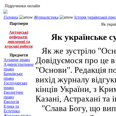
Підручники онлайн
Головна
Журналістика
Історія української пр
Партнери
Як украї
Авторські
Як українське с
реферати,
дипломні та
курсові роботи
Як же зустріло "Осно
Предмети
Довідуємося про це в
Аграрне право
Адміністративне
"Основи". Редакція п
право
Банківське
вихід журналу відгукн
право
Господарське
кінців України, з Кри
право
Екологічне
Казані, Астрахані та 
право
Екологія
"Слава Богу, що випр
Етика та
Естетика
Житлове право