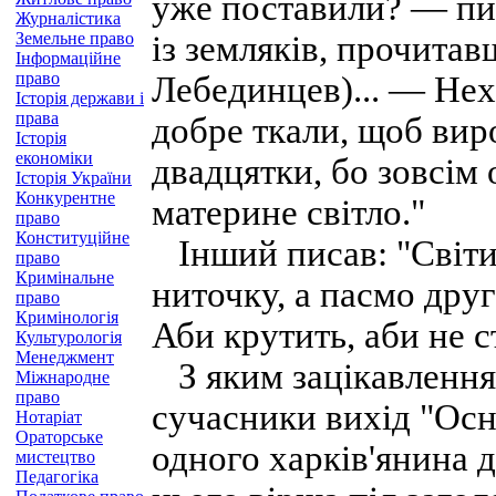
уже поставили? — пи
Журналістика
Земельне право
із земляків, прочитав
Інформаційне
право
Лебединцев)... — Неха
Історія держави і
права
добре ткали, щоб вир
Історія
економіки
двадцятки, бо зовсім о
Історія України
Конкурентне
материне світло."
право
Конституційне
Інший писав: "Світи
право
Кримінальне
ниточку, а пасмо дру
право
Кримінологія
Аби крутить, аби не ст
Культурологія
Менеджмент
З яким зацікавленням
Міжнародне
право
сучасники вихід "Осн
Нотаріат
Ораторське
одного харків'янина д
мистецтво
Педагогіка