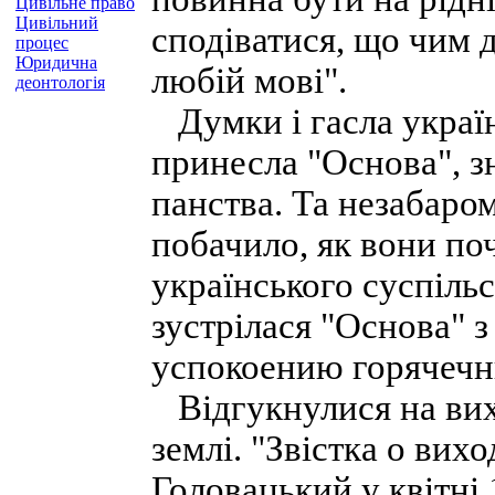
Цивільне право
Цивільний
сподіватися, що чим д
процес
Юридична
любій мові".
деонтологія
Думки і гасла україн
принесла "Основа", з
панства. Та незабаром
побачило, як вони по
українського суспільс
зустрілася "Основа" з
успокоению горячечн
Відгукнулися на вихі
землі. "Звістка о вих
Головацький у квітні