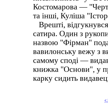
Костомарова — "Чер
та інші, Куліша "Істо
Врешті, відгукнувся 
сатира. Один з рукоп
назвою "Фірман" пода
вавилонську вежу з ви
самому споді — видав
книжка "Основи", у п
карку сидить видавець
<