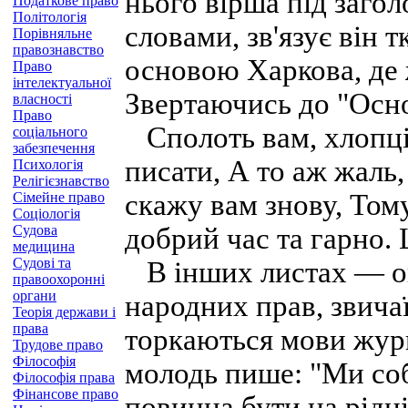
нього вірша під заго
Податкове право
Політологія
словами, зв'язує він 
Порівняльне
правознавство
основою Харкова, де 
Право
інтелектуальної
Звертаючись до "Осно
власності
Право
Сполоть вам, хлопці
соціального
забезпечення
писати, А то аж жаль, 
Психологія
Релігієзнавство
скажу вам знову, Тому
Сімейне право
Соціологія
Судова
добрий час та гарно. 
медицина
Судові та
В інших листах — оц
правоохоронні
органи
народних прав, звича
Теорія держави і
права
торкаються мови журн
Трудове право
Філософія
молодь пише: "Ми соб
Філософія права
Фінансове право
повинна бути на рідні