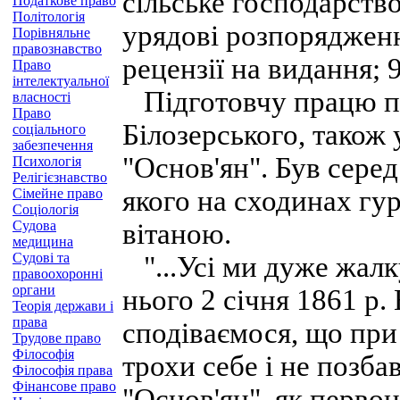
сільське господарство
Податкове право
Політологія
урядові розпорядженн
Порівняльне
правознавство
рецензії на видання; 9)
Право
інтелектуальної
Підготовчу працю пр
власності
Право
Білозерського, також
соціального
забезпечення
"Основ'ян". Був серед
Психологія
Релігієзнавство
якого на сходинах гу
Сімейне право
Соціологія
Судова
вітаною.
медицина
Судові та
"...Усі ми дуже жалк
правоохоронні
органи
нього 2 січня 1861 р.
Теорія держави і
права
сподіваємося, що пр
Трудове право
Філософія
трохи себе і не позба
Філософія права
Фінансове право
"Основ'ян", як перво