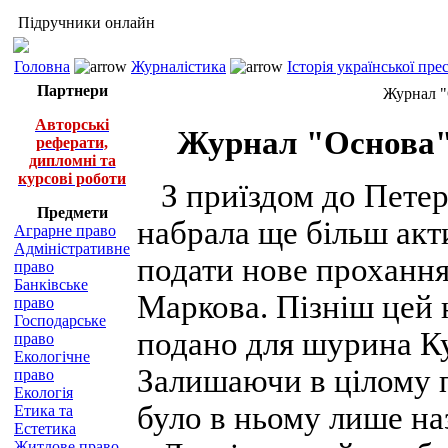
Підручники онлайн
Головна
Журналістика
Історія української пр
Партнери
Журнал "
Авторські
Журнал "Основа".
реферати,
дипломні та
курсові роботи
З приїздом до Петер
Предмети
набрала ще більш акт
Аграрне право
Адміністративне
подати нове прохання 
право
Банківське
Маркова. Пізніш цей 
право
Господарське
подано для шурина Ку
право
Екологічне
Залишаючи в цілому п
право
Екологія
було в ньому лише на
Етика та
Естетика
Житлове право