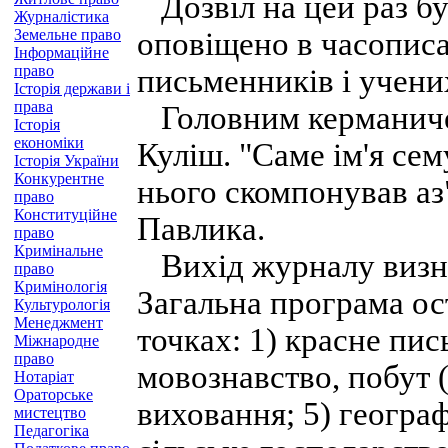
Дозвіл на цей раз бул
Журналістика
Земельне право
оповіщено в часописа
Інформаційне
право
письменників і учени
Історія держави і
права
Головним керманичем
Історія
економіки
Куліш. "Саме ім'я сем
Історія України
Конкурентне
нього скомпонував аз"
право
Конституційне
Павлика.
право
Кримінальне
Вихід журналу визнач
право
Кримінологія
Загальна програма ос
Культурологія
Менеджмент
точках: 1) красне пис
Міжнародне
право
мовознавство, побут (
Нотаріат
Ораторське
виховання; 5) геогра
мистецтво
Педагогіка