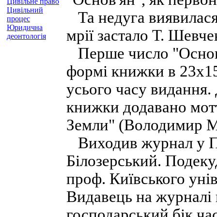
Цивільне право
Цивільний
Та недуга виявилася 
процес
Юридична
мрії застало Т. Шевче
деонтологія
Перше число "Основи
формі книжки в 23x15
усього часу видання. 
книжки додавано мотт
Земли" (Володимир М
Виходив журнал у Пе
Білозерський. Подеку
проф. Київського уні
Видавець на журналі 
господарський бік ча