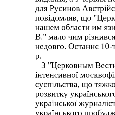
для Русинов Австрій
повідомляв, що "Цер
нашем области им язик
В." мало чим різнивс
недовго. Останнє 10-
р.
З "Церковным Вестни
інтенсивної москвофіл
суспільства, що тяжк
розвитку українськог
української журналіс
українського пробудж