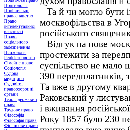
духом православія й 
Податкове право
Політологія
Та й чи могло бути ін
Порівняльне
правознавство
москвофільства в Уг
Право
інтелектуальної
російського священик
власності
Право
Відгук на нове моск
соціального
забезпечення
простежити за передп
Психологія
Релігієзнавство
суспільство не мало 
Сімейне право
Соціологія
Судова
390 передплатників, 
медицина
Судові та
Та вже в другому квар
правоохоронні
органи
Раковський у листува
Теорія держави і
права
і вживання російської
Трудове право
Філософія
Року 1857 було 230 п
Філософія права
Фінансове право
припадало вже лише 9