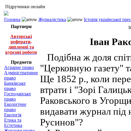
Підручники онлайн
Головна
Журналістика
Історія української пр
Партнери
І
Авторські
Іван Рак
реферати,
дипломні та
курсові роботи
Подібна ж доля спітк
Предмети
"Церковную газету" т
Аграрне право
Адміністративне
Ще 1852 р., коли пер
право
Банківське
втрати і "Зорі Галиць
право
Господарське
Раковського в Угорщин
право
Екологічне
видавати журнал під 
право
Екологія
Русинов"?
Етика та
Естетика
Житлове право