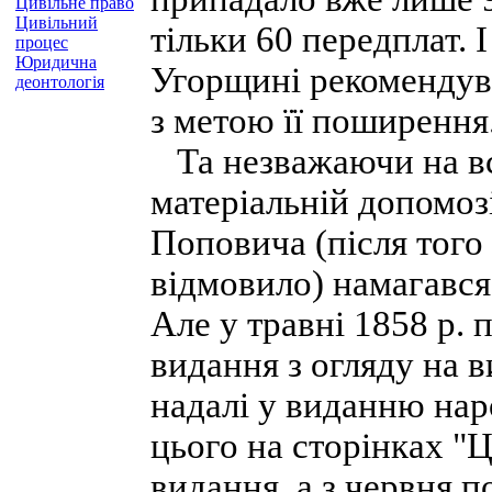
Цивільне право
Цивільний
тільки 60 передплат. 
процес
Юридична
Угорщині рекомендув
деонтологія
з метою її поширення
Та незважаючи на все
матеріальній допомоз
Поповича (після того
відмовило) намагався
Але у травні 1858 р
видання з огляду на 
надалі у виданню на
цього на сторінках "Ц
видання, а з червня 