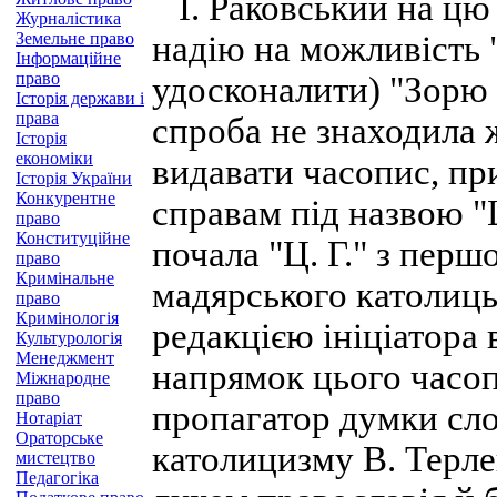
І. Раковський на цю 
Журналістика
Земельне право
надію на можливість 
Інформаційне
право
удосконалити) "Зорю 
Історія держави і
права
спроба не знаходила ж
Історія
економіки
видавати часопис, п
Історія України
Конкурентне
справам під назвою "
право
Конституційне
почала "Ц. Г." з перш
право
Кримінальне
мадярського католиць
право
Кримінологія
редакцією ініціатора 
Культурологія
Менеджмент
напрямок цього часоп
Міжнародне
право
пропагатор думки слов
Нотаріат
Ораторське
католицизму В. Терле
мистецтво
Педагогіка