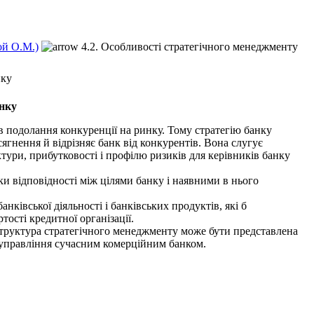
ой О.М.)
4.2. Особливості стратегічного менеджменту
нку
анку
в подолання конкуренції на ринку. Тому стратегію банку
ягнення й відрізняє банк від конку­рентів. Вона слугує
тури, прибутковості і профілю ризиків для керівників банку
 відповідності між цілями банку і наявними в нього
ківської діяльності і банківських продуктів, які б
тості кредитної організації.
 Структура стратегіч­ного менеджменту може бути представлена
е управління сучасним комерційним банком.