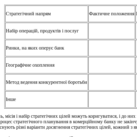
Стратегічний напрям
Фактичне положення
Набір операцій, продуктів і послуг
Ринки, на яких оперує банк
Географічне охоплення
Метод ведення конкурентної боротьби
Інше
місія і набір страте­гічних цілей можуть коригуватися, і до них
роцес стратегічно­го планування в комерційному банку не закінч
снують різні варіанти досягнення страте­гічних цілей, кожний з 