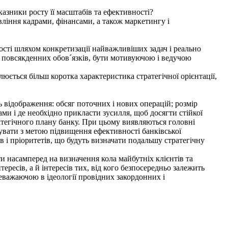
оказники росту її масштабів та ефективності?
ління кадрами, фінансами, а також маркетингу і
сті шляхом кон­кретизації найважливіших задач і реально
повсякденних обов´язків, бути моти­вуючою і ведучою
ється більш ко­ротка характеристика стратегічної орієнтації,
 відображення: обсяг поточних і нових операцій; розмір
ами і де необхідно прикласти зусилля, щоб досягти стійкої
ра­тегічного плану банку. При цьому виявляються головні
ізувати з метою підвищен­ня ефективності банківської
в і пріоритетів, що будуть визначати подальшу стра­тегічну
и насамперед на визначення кола майбутніх клієнтів та
ересів, а й інтересів тих, від кого безпосеред­ньо залежить
ева­жаючою в ідеології провідних закордонних і