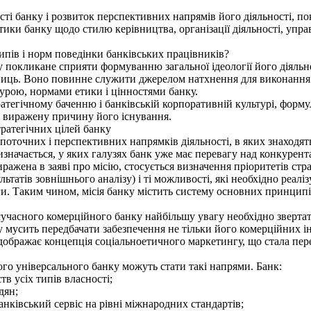
ості банку і розви­ток перспективних напрямів його діяльності, п
ки банку щодо стилю керівництва, організації діяльності, управ
пів і норм пове­дінки банківських працівників?
покликане сприя­ти формуванню загальної ідеології його діяльно
иниць. Воно повинне служити джерелом натхнення для виконання 
­рою, нормами етики і цінностями банку.
егічному баченню і банківській корпоративній культурі, формулю
ко виражену причину його існування.
ратегічних цілей банку
точних і перспек­тивних напрямків діяльності, в яких знаходять
значається, у яких галузях банк уже має пе­ревагу над конкурент
ира­жена в заяві про місію, стосується визначення пріоритетів ст
льтатів зовнішнього аналі­зу) і ті можливості, які необхідно реал
ги. Таким чином, місія банку містить систему основ­них принципі
учасного комер­ційного банку найбільшу увагу необхідно звертат
у мусить передбачати забезпечення не тільки його комерційних інт
ідобра­жає концепція соціальноетичного маркетингу, що стала пер
о універсального банку можуть стати такі напрями. Банк:
 усіх типів влас­ності;
дян;
нківський сервіс на рівні міжнародних стандартів;