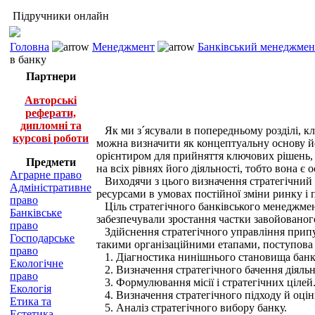
Підручники онлайн
Головна
Менеджмент
Банківський менеджмент
в банку
Партнери
Авторські
реферати,
дипломні та
Як ми з´ясували в попередньому розділі, к
курсові роботи
можна визначити як концептуальну основу його
орієнтиром для прийняття ключових рішень, щ
Предмети
на всіх рівнях його діяльності, тобто вона є
Аграрне право
Виходячи з цього визначення стратегічний 
Адміністративне
ресурсами в умовах постійної зміни ринку і
право
Ціль стратегічного банківського менеджменту
Банківське
забезпечували зростання частки завойованого 
право
Здійснення стратегічного управління припуск
Господарське
такими організаційни­ми етапами, поступова
право
1. Діагностика нинішнього становища банку
Екологічне
2. Визначення стратегічного бачення діяльн
право
3. Формулювання місії і стратегічних цілей
Екологія
4. Визначення стратегічного підходу й оцін
Етика та
5. Аналіз стратегічного вибору банку.
Естетика