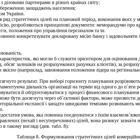
з діловими парт­нерами в різних країнах світу;
збереженню заоща­джень населення;
вом України.
ься ряд стратегічних цілей на плановий період, виконання яких 
 місію, розробляються принципові документи: ме­морандуми про к
уги, положення про управління персоналом та ін.
овинні конкре­тизувати декларовану місію банку і задовольняти 
нюваність.
рактеристик, які могли б служити орієнтиром для оцінювання д
, обсяг залишків на розрахункових рахунках клієнтів), за розра
чи якісно (наприклад, завоювання положення лідера на регіональ
ягнуто результат. При виборі горизонту планування розрізняють 
аментуюча діяльність організації на тер­мін від одного до п´яти р
уватися й обґрун­товуватися у процесі фінансового планування і
може бути досягнута через об´єктивні фактори, може призвести до
торіаль­ної експансії і занадто швидкими темпами розвивають мере
ю.
достатня умова, яка повинна поєднуватися з їхнім взаємозв´язко
авлених (нехай і несуперечливих) цілей, вона ризикує зазнати не
 такому вигляді (див. табл. 8):
Таблиця 8. Формулювання стратегічних цілей комерційн