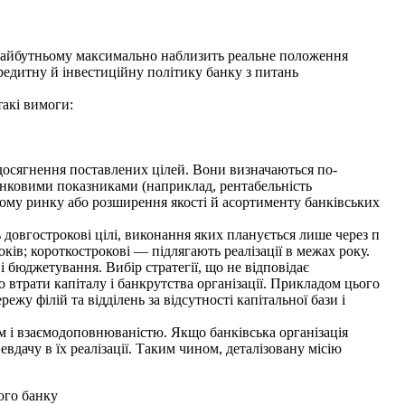
у майбутньому макси­мально наблизить реальне положення
редитну й інвестиційну політику банку з питань
такі вимоги:
осягнення постав­лених цілей. Вони визначаються по-
хунковими показниками (наприклад, рента­бельність
ному ринку або розширення якості й асортименту банківських
довгострокові цілі, виконання яких планується лише через п
оків; короткострокові — підлягають реа­лізації в межах року.
 бюджетування. Вибір стратегії, що не відповідає
 втрати капіталу і банкрутства організації. Прикла­дом цього
жу філій та відділень за відсутності капітальної бази і
м і взаємодоповнюваністю. Якщо банківська організація
вдачу в їх реалізації. Таким чином, деталізовану місію
ого банку