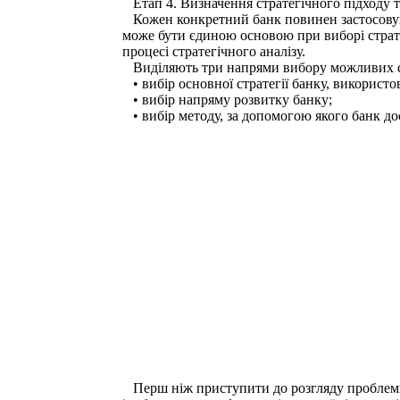
Етап 4. Визначення стратегічного підходу т
Кожен конкретний банк повинен застосовуват
може бути єдиною основою при виборі стратегі
процесі стратегічного аналізу.
Виділяють три напрями вибору можливих стра
• вибір основної стратегії банку, використо
• вибір напряму розвитку банку;
• вибір методу, за допомогою якого банк дос
Перш ніж приступити до розгляду проблеми 