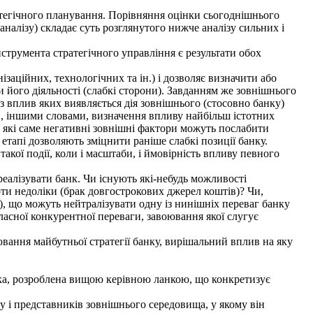
атегічного плану­вання. Порівняння оцінки сьогоднішнього
аналізу) складає суть розглянутого ниж­че аналізу сильних і
трумента стра­тегічного управління є результати обох
аційних, тех­нологічних та ін.) і дозволяє визначити або
и його діяльності (слабкі сторони). Зав­данням же зовнішнього
ез вплив яких виявляється дія зовнішнього (стосовно банку)
, інши­ми словами, визначення впливу найбільш істотних
, які саме негативні зовнішні фак­тори можуть послабити
етапі дозволяють зміцнити раніше слабкі позиції банку.
кої події, коли і масштаби, і ймовірність впливу певного
еалізувати банк. Чи існують які-небудь можливості
ти недоліки (брак довгострокових джерел коштів)? Чи,
), що можуть нейтралізувати одну із нинішніх переваг банку
власної конкурентної переваги, за­воювання якої слугує
ання майбутньої стратегії банку, вирішальний вплив на яку
вка, розроблена вищою керівною ланкою, що конкретизує
алу і представників зовнішнього середовища, у якому він