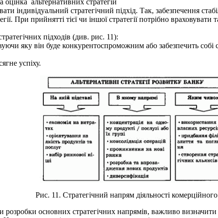
а оцінка альтернативних стратегій
и індивідуальний стратегічний підхід. Так, забезпечення стабіл
ї. При прийнятті тієї чи іншої стратегії потрібно враховувати т
тегічних підхо­дів (див. рис. 11):
вуючи яку він буде конкурентоспроможним або забезпечить собі с
ягне успіху.
Рис. 11. Стратегічний напрям діяльності комерційного
розробки основ­них стратегічних напрямів, важливо визначити о