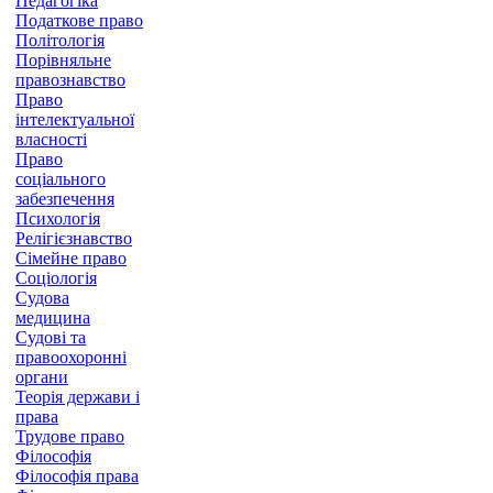
Педагогіка
Податкове право
Політологія
Порівняльне
правознавство
Право
інтелектуальної
власності
Право
соціального
забезпечення
Психологія
Релігієзнавство
Сімейне право
Соціологія
Судова
медицина
Судові та
правоохоронні
органи
Теорія держави і
права
Трудове право
Філософія
Філософія права