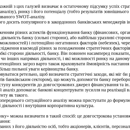
ожній з цих галу­зей визначає в остаточному підсумку успіх стр
аналізу), ринку і його потенціалу (тобто результатів зовнішнього 
 званого SWOT-аналізу.
 досить попу­лярного в закордонних банківських менеджерів інс
енням різних ас­пектів функціонування банку (фінансових, організ
діяльність банку (сильні сторони), або найбільш уразливі сторон
(можливостей) і потенційно негативних факторів (небез­пек), чер
ідження взаємодії різних за походженням стратегічних факторів
абкі сторони діяльності, банку. Він повинен насамперед показати
чи інших напрямах діяльності, і які можливості ринку на даному 
нційних загроз варто також враховувати ймовірність настання та
йбільш пильної уваги керівництва банку.
атися ретельно, щоб визначити стратегічні заходи, які міг би р
тів банківським сектором), що можуть допомогти банку переборо
ступу конку­рентів до довгострокових джерел фінансування та ін.
ий аналіз допомагає банкові концентрувати зусилля на реалізації 
нту як такого.
переднього ситуа­ційного аналізу можна приступати до формулюв
 діяльності і внутрішня корпоративна культура.
нку» можна ви­значити в такий спосіб: це довгострокова устано
тання:
аних з його діяль­ністю осіб, тобто акціонерів, клієнтів, персон