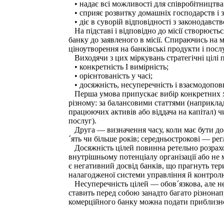
• надає всі можливості для співробітництва 
• сприяє розвитку домашніх господарств і 
• діє в суворій відповідності з законодавст
На підставі і відповідно до місії створюєт
банку до заявленого в місії. Спираючись на
ціноутворення на банківські продукти і посл
Виходячи з цих міркувань стратегічні цілі п
• конкретність І вимірність;
• орієнтованість у часі;
• досяжність, несуперечність і взаємодопов
Перша умова припускає вибір конкретних ха
різному: за балансовими статтями (наприклад
працюючих активів або віддача на капітал) 
послуг).
Друга — визначення часу, коли має бути дос
´ять чи більше років; середньострокові — регл
Досяжність цілей повинна ретельно розрахов
внутрішньому потенціалу органі­зації або не 
є негативний досвід банків, що прагнуть тери
налагодженої системи управління й контрол
Несуперечність цілей — обов´язкова, але не
ставить перед собою занадто багато різнонапр
комерційного банку можна подати приблизно в