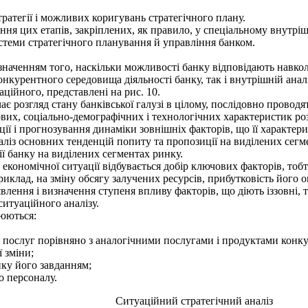
атегії і можли­вих коригувань стратегічного плану.
я цих етапів, закріп­лених, як правило, у спеціальному внутріш
стеми стратегічного планування й управління банком.
значенням того, наскільки можливості банку відповідають навко
конкурентного середовища діяльності банку, так і внутрішній ана
цій­ного, представлені на рис. 10.
є розгляд стану банківської галузі в цілому, послідовно проводят
х, соціально-де­мографічних і технологічних характеристик розв
ції і прогнозування динаміки зовнішніх факторів, що її характер
ліз основних тен­денцій попиту та пропозиції на виділених сегм
 банку на виділе­них сегментах ринку.
кономічної си­туації відбувається добір ключових факторів, тоб
риклад, на зміну обсягу залучених ре­сурсів, прибутковість його оп
ення і визначен­ня ступеня впливу факторів, що діють іззовні, 
итуаційного аналізу.
юються:
 послуг порівня­но з аналогічними послугами і продуктами конку
ї зміни;
ку його завдан­ням;
о персоналу.
Ситуаційний стратегічний аналіз