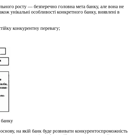
ьного росту — безпе­речно головна мета банку, але вона не
акож унікальні особливості конкретного банку, ви­явлені в
тійку конкурент­ну перевагу;
 банку
снову, на якій банк буде розвивати конкурентоспроможність