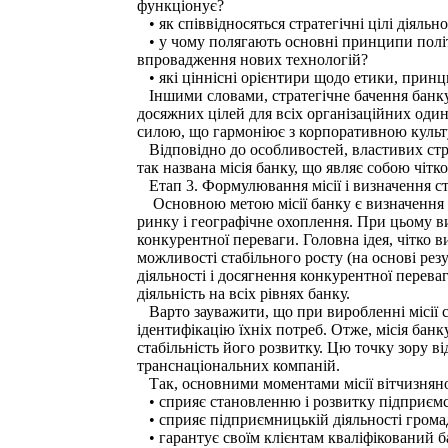
функціонує?
• як співвідносяться стратегічні цілі діяльн
• у чому полягають основні принципи політи
впровадження нових технологій?
• які ціннісні орієнтири щодо етики, принци
Іншими словами, стратегічне бачення банку 
досяжних цілей для всіх організаційних од
силою, що гармоніює з корпоративною культу
Відповідно до особливостей, властивих страт
так названа місія банку, що являє собою чіт
Етап 3. Формулювання місії і визначення ст
Основною метою місії банку є визначення по
ринку і географічне охоплення. При цьому ви
конкурентної переваги. Головна ідея, чітко в
можли­вості стабільного росту (на основі резу
діяльності і досягнення конкурент­ної перева
діяльність на всіх рівнях банку.
Варто зауважити, що при виробленні місії с
ідентифікацію їхніх по­треб. Отже, місія банк
стабільність його розвитку. Цю точку зору в
транснаціональних компаній.
Так, основними моментами місії вітчизняног
• сприяє становленню і розвитку підприємств
• сприяє підприємницькій діяльності грома
• гарантує своїм клієнтам кваліфікований ба