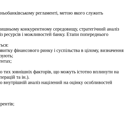
ньобанківському рег­ламенті, метою якого служить
лишньому кон­курентному середовищу, стратегічний аналіз
ліз ресурсів і можливостей банку. Етапи попереднього
ься:
итку фінансо­вого ринку і суспільства в цілому, визначення
изують;
ентах;
то тих зовнішніх факторів, що можуть істотно вплинути на
ерацій та ін.).
то внутрішній аналіз націлений на оцінку особливостей
рентів;