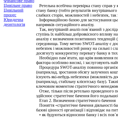
Фінансове право
Цивільне право
Ретельна всебічна перевірка стану справ у к
Цивільний
стану банку (тобто ре­зультатів внутрішнього 
процес
слабких сторін, можливостей і небезпек, так
Юридична
Інформаційною базою для застосування цього
деонтологія
напрямків ситуаційного аналізу.
Так, внутрішній аналіз пов´язаний з дослідж
ступінь їх найбільш доброякісного впливу на 
аналізу є визначення позитивних тен­денцій 
середовища. Тому метою SWOT-аналізу є досл
небезпек і мож­ливостей ринку на сильні і сл
досягнуту конкурентну перевагу банку в тих 
Необхідно пам´ятати, що крім виявлення поте
фактора особливо ви­сокі, і заслуговують на
Процедура SWOT-аналізу повинна організовув
(наприклад, зростання обсягу залучених кош
існують які-небудь небезпеки (можливість до
(наприклад, ста­більну клієнтську базу). Так
ключовим моментом стратегічного менедж­ме
Отже, тільки після ретельно проведеного по
здійснює стратегічне бачення його подальшої
Етап 2. Визначення стратегічного бачення
Поняття «стратегічне бачення діяльності ба
базові цінності органі­зації і відповідає на пи
• як будуються відносини банку і всіх пов´яз