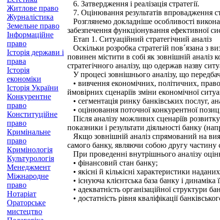
6. Затвердження і реалізація стратегії.
Житлове право
7. Оцінювання результатів впровадження стр
Журналістика
Розглянемо докладніше особливості виконанн
Земельне право
забезпечення функціонування ефек­тивної си
Інформаційне
Етап 1. Ситуаційний стратегічний аналіз
право
Оскільки розробка стратегій пов´язана з ви
Історія держави і
повинен містити в собі як зовнішній аналіз 
права
стратегічного аналізу, що одержав назву ситуа
Історія
У процесі зовнішнього аналізу, що передбача
економіки
• вивчення економічних, політичних, правови
Історія України
ймовірних сценаріїв зміни економічної ситуа
Конкурентне
• сегментація ринку банківських послуг, ана
право
• оцінювання поточної конкурентної позиції
Конституційне
Після аналізу можливих сценаріїв розвитку е
право
показники і результа­ти діяльності банку (нап
Кримінальне
Якщо зовнішній аналіз спрямований на виявл
право
самого банку, являючи собою другу частину с
Кримінологія
При проведенні внутрішнього аналізу оцін
Культурологія
• фінансовий стан банку;
Менеджмент
• якісні й кількісні характеристики наданих
Міжнародне
• існуюча клієнтська база банку і динаміка ї
право
• адекватність організаційної структури бан
Нотаріат
• достатність рівня кваліфікації банківськог
Ораторське
мистецтво