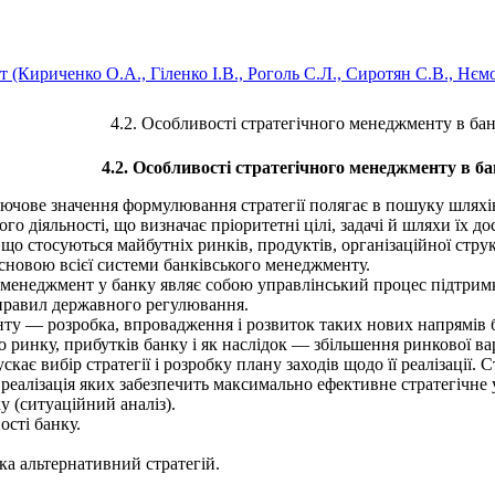
 (Кириченко О.А., Гіленко І.В., Роголь С.Л., Сиротян С.В., Нєм
4.2. Особливості стратегічного менеджменту в ба
4.2. Особливості стратегічного менеджменту в б
лючове значення формулювання стратегії полягає в пошуку шляхі
 діяльності, що визначає пріоритетні цілі, задачі й шляхи їх дос
о стосуються майбутніх ринків, продуктів, організаційної струк­
 основою всієї системи банківського менеджменту.
менеджмент у банку являє собою управлінський процес підтримки
 правил державного регулювання.
 — розробка, впро­вадження і розвиток таких нових напрямів бан
ринку, прибутків банку і як наслідок — збільшен­ня ринкової вар
ає вибір стратегії і розробку плану заходів щодо її реалізації.
 реалізація яких забезпечить максимально ефективне стратегічн
 (ситуаційний аналіз).
ості банку.
.
ка альтернативний стратегій.