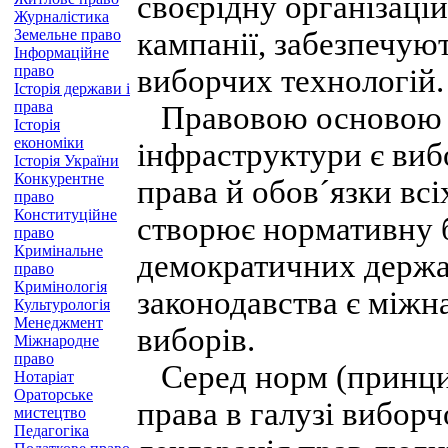
своєрідну організаці
Журналістика
Земельне право
кампанії, забезпечую
Інформаційне
право
виборчих технологій.
Історія держави і
права
Правовою основою д
Історія
економіки
інфраструктури є виб
Історія України
Конкурентне
права й обов´язки всі
право
Конституційне
створює нормативну 
право
Кримінальне
демократичних держа
право
Кримінологія
законодавства є між
Культурологія
Менеджмент
виборів.
Міжнародне
право
Серед норм (принцип
Нотаріат
Ораторське
права в галузі вибор
мистецтво
Педагогіка