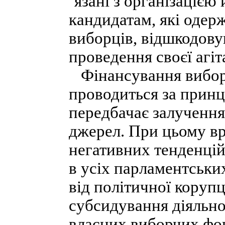
´язані з організацією
кандидатам, які одер
виборців, відшкодовую
проведення своєї агіта
Фінансування виборів
проводиться за прин
передбачає залучення
джерел. При цьому в
негативних тенденцій
в усіх парламентськи
від політичної коруп
субсидування діяльно
власних виборчих фон