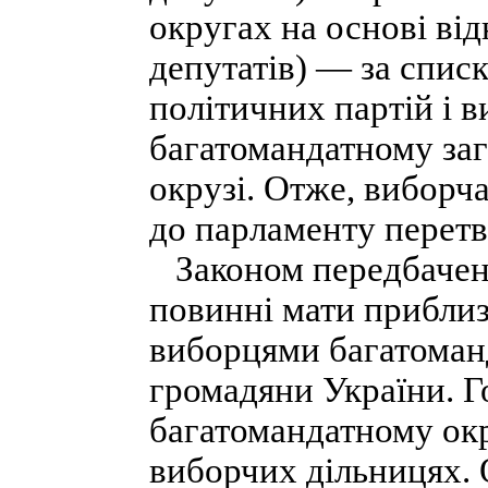
округах на основі від
депутатів) — за списк
політичних партій і в
багатомандатному за
окрузі. Отже, виборча
до парламенту перетв
Законом передбачено
повинні мати приблиз
виборцями багатоманд
громадяни України. Г
багатомандатному окр
виборчих дільницях. 