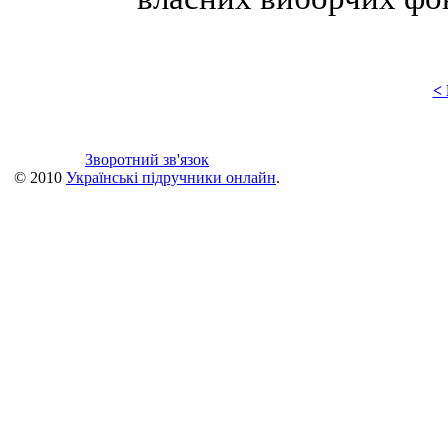
<
Зворотний зв'язок
© 2010
Українські підручники онлайн
.