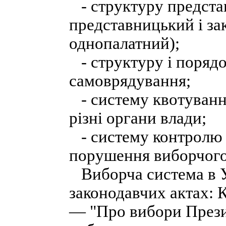
- структуру представ
представницький і з
однопалатний);
- структуру і порядо
самоврядування;
- систему квотування
різні органи влади;
- систему контролю і
порушення виборчого
Виборча система в Ук
законодавчих актах: 
— "Про вибори Презид