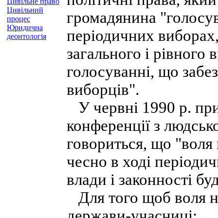
Цивільне право
Цивільний
громадянина "голосув
процес
Юридична
періодичних виборах,
деонтологія
загального і рівного
голосуванні, що забе
виборців".
У червні 1990 р. пр
конференції з людськ
говориться, що "воля 
чесно в ході періоди
влади і законності бу
Для того щоб воля н
держави-учасниці: