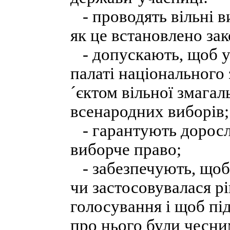
- проводять вільні в
як це встановлено за
- допускають, щоб ус
палаті національного 
´єктом вільної змагал
всенародних виборів;
- гарантують доросли
виборче право;
- забезпечують, щоб
чи застосовувалася р
голосування і щоб пі
про нього були чесни