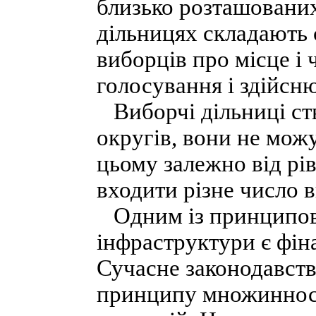
близько розташованих
дільницях складають
виборців про місце і 
голосування і здійсню
Виборчі дільниці ст
округів, вони не мож
цьому залежно від рі
входити різне число 
Одним із принципови
інфраструктури є фін
Сучасне законодавств
принципу множинност