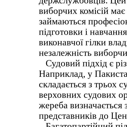
держслужбовців. Цей
виборчих комісій має
займаються професіон
підготовки і навчання
виконавчої гілки вла
незалежність виборчи
Судовий підхід є різ
Наприклад, у Пакиста
складається з трьох 
верховних судових ор
жереба визначається 
представників до Цент
Багатопартійний підх