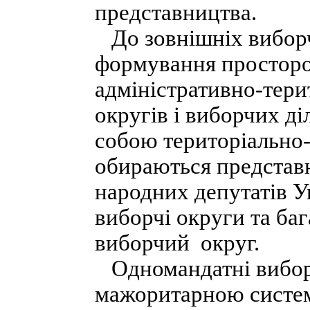
представництва.
До зовнішніх виборч
формування просторо
адміністративно-тери
округів і виборчих д
собою територіально-
обираються представн
народних депутатів 
виборчі округи та ба
виборчий округ.
Одномандатні виборч
мажоритарною систем