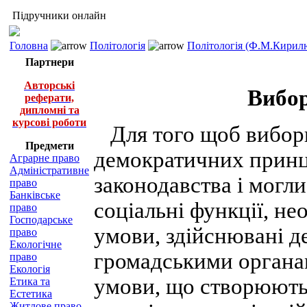
Підручники онлайн
Головна
Політологія
Політологія (Ф.М.Кирилю
Партнери
Авторські
Вибор
реферати,
дипломні та
курсові роботи
Для того щоб вибор
Предмети
демократичних принц
Аграрне право
Адміністративне
законодавства і могл
право
Банківське
соціальні функції, не
право
Господарське
умови, здійснювані д
право
Екологічне
громадськими органа
право
Екологія
умови, що створюють
Етика та
Естетика
Житлове право