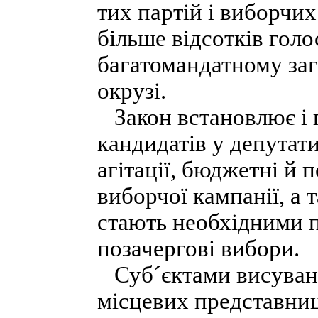
тих партій і виборчих
більше відсотків голо
багатомандатному за
окрузі.
Закон встановлює і п
кандидатів у депутат
агітації, бюджетні й
виборчої кампанії, а 
стають необхідними п
позачергові вибори.
Суб´єктами висуванн
місцевих представниц