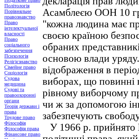
декларація прав люд
Податкове право
Політологія
Асамблеєю ООН 10 гру
Порівняльне
правознавство
"кожна людина має пр
Право
інтелектуальної
своєю країною безпос
власності
Право
обраних представникі
соціального
забезпечення
основою влади уряду.
Психологія
Релігієзнавство
відображення в періо
Сімейне право
Соціологія
Судова
виборах, що повинні 
медицина
Судові та
рівному виборчому п
правоохоронні
органи
чи ж за допомогою ін
Теорія держави і
права
забезпечують свободу
Трудове право
Філософія
У 1966 р. прийнято 
Філософія права
Фінансове право
політичні права, яки