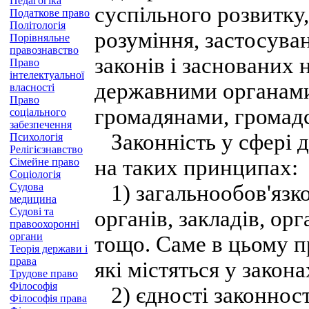
Педагогіка
суспільного розвитку,
Податкове право
Політологія
розуміння, застосува
Порівняльне
правознавство
законів і заснованих 
Право
інтелектуальної
державними органами
власності
Право
громадянами, громад
соціального
забезпечення
Законність у сфері д
Психологія
Релігієзнавство
на таких принципах:
Сімейне право
Соціологія
Судова
1) загальнообов'язков
медицина
Судові та
органів, закладів, ор
правоохоронні
органи
тощо. Саме в цьому п
Теорія держави і
права
які містяться у закона
Трудове право
Філософія
2) єдності законност
Філософія права