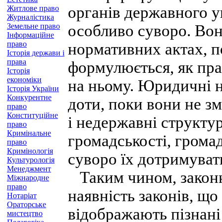
органів державного у
Житлове право
Журналістика
Земельне право
особливо суворо. Вон
Інформаційне
право
нормативних актах, п
Історія держави і
права
формулюється, як прав
Історія
економіки
на ньому. Юридичні н
Історія України
Конкурентне
доти, поки вони не зм
право
Конституційне
і недержавні структу
право
Кримінальне
громадськості, громад
право
Кримінологія
суворо їх дотримуват
Культурологія
Менеджмент
Таким чином, законн
Міжнародне
право
наявність законів, щ
Нотаріат
Ораторське
відображають пізнані
мистецтво