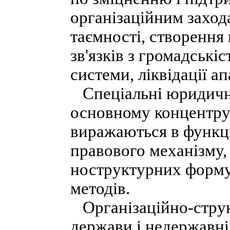
організаційним захо
таємності, створення 
зв'язків з громадські
системи, ліквідації а
Спеціальні юридичні 
основному концентрую
виражаються в функц
правового механізму, 
ноструктурних формув
методів.
Організаційно-струк
держави і недержавні