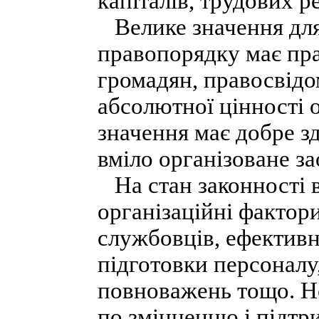
капіталів, трудових р
Велике значення для 
правопорядку має пра
громадян, правосвідом
абсолютної цінності 
значення має добре з
вміло організоване з
На стан законності в
організаційні фактори
службовців, ефективн
підготовки персоналу,
повноважень тощо. Не
по зміцненню і підтр