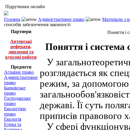
Підручники онлайн
Головна
Адміністративне право
Матеріали з 
способів забезпечення законності
Партнери
Поняття і 
Авторські
Поняття і система 
реферати,
дипломні та
курсові роботи
У загальнотеоретичн
Предмети
розглядається як сп
Аграрне право
Адміністративне
режим, за допомогою 
право
Банківське
загальнообов'язковіс
право
Господарське
державі. Її суть поля
право
Екологічне
приписів правового х
право
Екологія
У сфері функціонуван
Етика та
Естетика