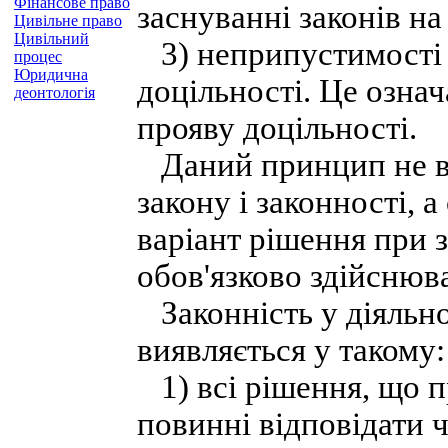
Фінансове право
заснуванні законів на
Цивільне право
Цивільний
3) неприпустимості п
процес
Юридична
доцільності. Це озна
деонтологія
прояву доцільності.
Даний принцип не в
закону і законності, 
варіант рішення при 
обов'язково здійснюв
Законність у діяльно
виявляється у такому:
1) всі рішення, що 
повинні відповідати 