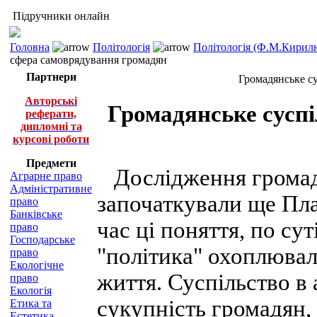
Підручники онлайн
Головна
Політологія
Політологія (Ф.М.Кирилю
сфера самоврядування громадян
Партнери
Громадянське су
Авторські
Громадянське сусп
реферати,
дипломні та
курсові роботи
Предмети
Дослідження громадя
Аграрне право
Адміністративне
започаткували ще Пла
право
Банківське
час ці поняття, по су
право
Господарське
"політика" охоплювал
право
Екологічне
життя. Суспільство в 
право
Екологія
сукупність громадян, 
Етика та
Естетика