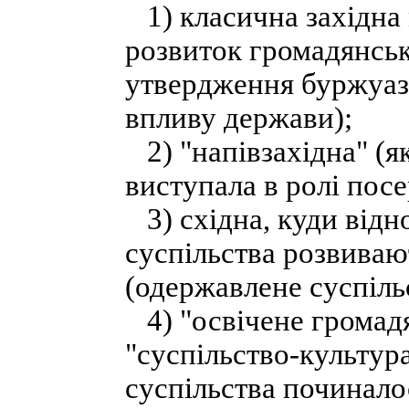
1) класична західна
розвиток громадянськ
утвердження буржуазн
впливу держави);
2) "напівзахідна" (як
виступала в ролі пос
3) східна, куди відно
суспільства розвиваю
(одержавлене суспіль
4) "освічене громадя
"суспільство-культур
суспільства починало