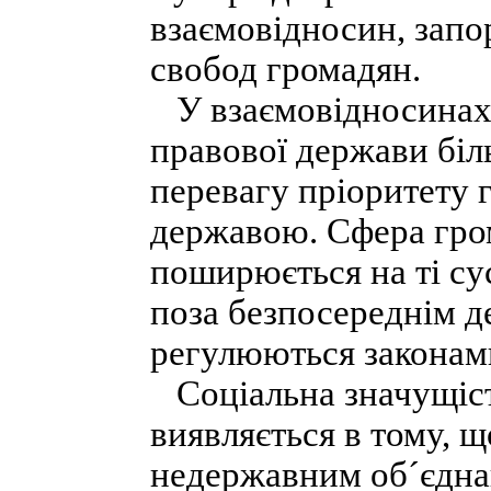
взаємовідносин, запор
свобод громадян.
У взаємовідносинах 
правової держави біл
перевагу пріоритету 
державою. Сфера гро
поширюється на ті су
поза безпосереднім д
регулюються законам
Соціальна значущіст
виявляється в тому, 
недержавним об´єднан