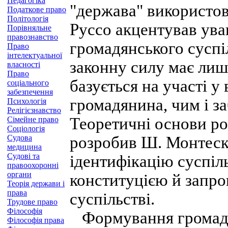
Педагогіка
"держава" використову
Податкове право
Політологія
Руссо акцентував ува
Порівняльне
правознавство
громадянського суспі
Право
інтелектуальної
законну силу має лише
власності
Право
базується на участі 
соціального
забезпечення
громадянина, чим і з
Психологія
Релігієзнавство
Теоретичні основи ро
Сімейне право
Соціологія
Судова
розробив Ш. Монтеск´
медицина
Судові та
ідентифікацію суспіл
правоохоронні
органи
конституцією й запр
Теорія держави і
права
суспільстві.
Трудове право
Філософія
Формування громадян
Філософія права