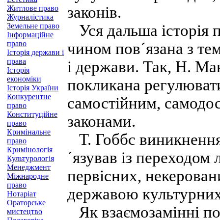
законів.
Житлове право
Журналістика
Земельне право
Уся дальша історія 
Інформаційне
право
чином пов´язана з те
Історія держави і
права
і держави. Так, H. М
Історія
економіки
покликана регулювати 
Історія України
Конкурентне
самостійним, самодос
право
Конституційне
законами.
право
Кримінальне
Т. Гоббс виникнення
право
Кримінологія
´язував із переходом 
Культурологія
Менеджмент
первісних, некерован
Міжнародне
право
державою культурних
Нотаріат
Ораторське
Як взаємозамінні пон
мистецтво