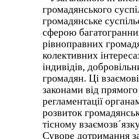
громадянського суспі
громадянське суспіль
сферою багатогранних
рівноправних громадя
колективних інтереса
індивідів, добровільн
громадян. Ці взаємо
законами від прямого
регламентації органа
розвиток громадянськ
тісному взаємозв´язк
Суворе дотримання за