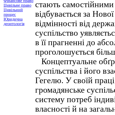
Фінансове право
стають самостійними 
Цивільне право
Цивільний
відбувається за Нової
процес
Юридична
відмінності від держа
деонтологія
суспільство уявляєть
в її прагненні до абс
проголошується біль
Концептуальне обґр
суспільства і його вз
Гегелю. У своїй праці
громадянське суспіль
систему потреб індиві
власності й на загаль