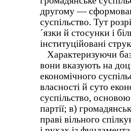
громадянське суспіль
другому — сформован
суспільство. Тут розр
´язки й стосунки і бі
інституційовані стру
Характеризуючи базо
вони вказують на доц
економічного суспіль
власності й суто екон
суспільство, основою 
партії; в) громадянськ
праві вільного спілк
і рухах із фундамент