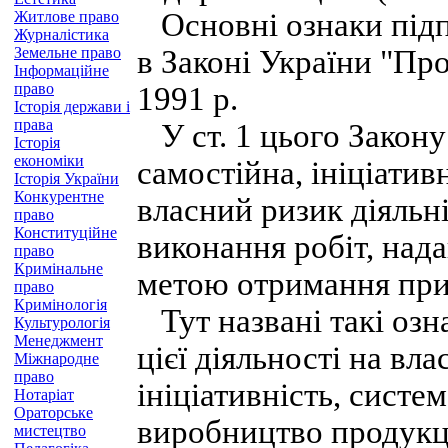
Основні ознаки підпр
Житлове право
Журналістика
Земельне право
в Законі України "Пр
Інформаційне
право
1991 p.
Історія держави і
права
У ст. 1 цього Закону
Історія
економіки
самостійна, ініціатив
Історія України
Конкурентне
власний ризик діяльні
право
Конституційне
виконання робіт, нада
право
Кримінальне
метою отримання при
право
Кримінологія
Тут названі такі озн
Культурологія
Менеджмент
цієї діяльності на вл
Міжнародне
право
ініціативність, систем
Нотаріат
Ораторське
виробництво продукці
мистецтво