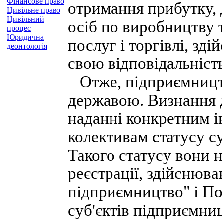
Фінансове право
отримання прибутку, 
Цивільне право
Цивільний
осіб по виробництву 
процес
Юридична
послуг і торгівлі, зд
деонтологія
свою відповідальність
Отже, підприємництво
державою. Визнання д
наданні конкретним 
колективам статусу су
Такого статусу вони
реєстрації, здійснюва
підприємництво" і П
суб'єктів підприємниц