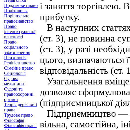
Педагогіка
і заняття торгівлею. 
Податкове право
Політологія
прибутку.
Порівняльне
правознавство
В наступних статтях 
Право
інтелектуальної
(ст. 3), не повинна 
власності
Право
(ст. 3), у разі необхід
соціального
забезпечення
цього, визначаються її
Психологія
Релігієзнавство
відповідальність (ст. 1
Сімейне право
Соціологія
Судова
Узагальнення вміщен
медицина
Судові та
дозволяє сформулюва
правоохоронні
органи
(підприємницької діял
Теорія держави і
права
Підприємництво — це
Трудове право
Філософія
вільна, самостійна, і
Філософія права