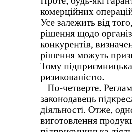
Проте, будь-які гарант
комерційних операцій
Усе залежить від тог
рішення щодо організ
конкурентів, визначе
рішення можуть призве
Тому підприємницька 
ризикованістю.
По-четверте. Реглам
законодавець підкрес
діяльності. Отже, одн
виготовлення продукц
підприємницька діяль