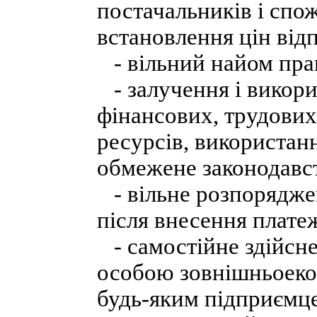
постачальників і спо
встановлення цін від
- вільний найом пра
- залучення і викори
фінансових, трудових
ресурсів, використан
обмежене законодавс
- вільне розпорядже
після внесення плате
- самостійне здійс
особою зовнішньоекон
будь-яким підприємц