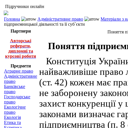
Підручники онлайн
Головна
Адміністративне право
Матеріали з 
підприємницької діяльності та її суб`єкти
Партнери
Поняття пі
Авторські
Поняття підприємни
реферати,
дипломні та
курсові роботи
Конституція України
Предмети
найважливіше право л
Аграрне право
Адміністративне
(ст. 42) кожен має пр
право
Банківське
не заборонену законо
право
Господарське
захист конкуренції у 
право
Екологічне
законами визначає гар
право
Екологія
підприємництва (п. 8 с
Етика та
Естетика