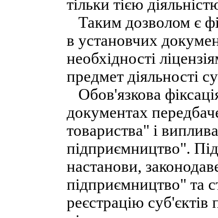
тільки тією діяльніст
Таким дозволом є фік
в установчих докумен
необхідності ліцензі
предмет діяльності с
Обов'язкова фіксація
документах передбаче
товариства" і випливає
підприємництво". Пі
настанови, законодаве
підприємництво" та с
реєстрацію суб'єктів 