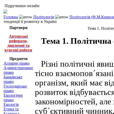
Підручники онлайн
Головна
Політологія
Політологія (Ф.М.Кирилю
тенденції її розвитку в Україні
Партнери
Тема 1. Політич
Авторські
Тема 1. Політична 
реферати,
дипломні та
курсові роботи
Предмети
Різні політичні явищ
Аграрне право
Адміністративне
тісно взаємопов´язані
право
Банківське
організм, який має ві
право
Господарське
розвиток відбуваєтьс
право
Екологічне
закономірностей, але 
право
Екологія
суб´єктивний чинник,
Етика та
Естетика