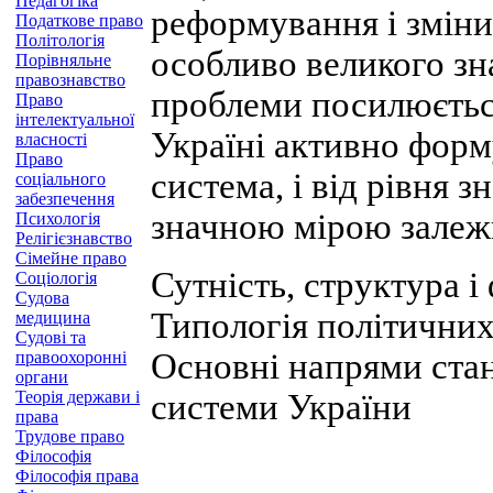
Педагогіка
реформування і зміни
Податкове право
Політологія
особливо великого зн
Порівняльне
правознавство
проблеми посилюється
Право
інтелектуальної
Україні активно форм
власності
Право
система, і від рівня з
соціального
забезпечення
значною мірою залеж
Психологія
Релігієзнавство
Сімейне право
Сутність, структура і
Соціологія
Судова
Типологія політичних
медицина
Судові та
Основні напрями стан
правоохоронні
органи
Теорія держави і
системи України
права
Трудове право
Філософія
Філософія права