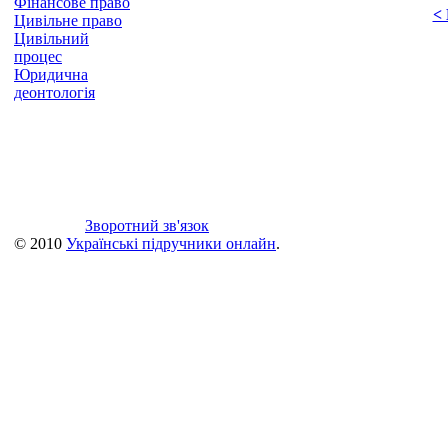
Фінансове право
<
Цивільне право
Цивільний
процес
Юридична
деонтологія
Зворотний зв'язок
© 2010
Українські підручники онлайн
.