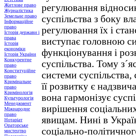
регулювання відноси
Житлове право
Журналістика
Земельне право
суспільства з боку вл
Інформаційне
право
регулювання їх і стан
Історія держави і
права
виступає головною с
Історія
економіки
функціонування і роз
Історія України
Конкурентне
суспільства. Тому з´я
право
Конституційне
системи суспільства, 
право
Кримінальне
її розвитку є надзви
право
Кримінологія
вона гармонізує сусп
Культурологія
Менеджмент
вирішення соціальних
Міжнародне
право
явищам. Нині в Украї
Нотаріат
Ораторське
соціально-політичног
мистецтво