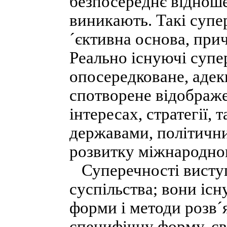
безпосереднє відноше
виникають. Такі супе
´єктивна основа, прич
Реально існуючі супе
опосередковане, адек
спотворене відображен
інтересах, стратегії, 
державами, політичн
розвитку міжнародног
Суперечності висту
суспільства; вони іс
форми і методи розв´
специфічну форму, св