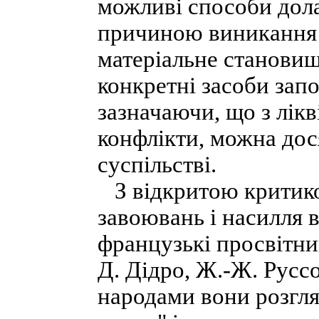
можливі способи дола
причиною виникання 
матеріальне становищ
конкретні засоби зап
зазначаючи, що з лік
конфлікти, можна дося
суспільстві.
З відкритою критико
завоювань і насилля в
французькі просвітник
Д. Дідро, Ж.-Ж. Руссо
народами вони розгля