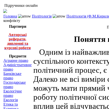
Підручники онлайн
Головна
Політологія
Політологія (Ф.М.Кирилю
конфлікту
Партнери
П
Авторські
Поняття 
реферати,
дипломні та
курсові роботи
Одним із найважли
Предмети
суспільного контексту
Аграрне право
Адміністративне
політичний процес, є
право
Банківське
Далеко не всі виміри 
право
Господарське
можуть мати прямий 
право
Екологічне
роботу політичної си
право
Екологія
вплив цей відчуваєть
Етика та
Естетика