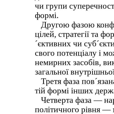
чи групи суперечност
формі.
Другою фазою конфлік
цілей, стратегії та ф
´єктивних чи суб´єкт
свого потенціалу і м
немирних засобів, ви
загальної внутрішньої
Третя фаза пов´язана 
тій формі інших держ
Четверта фаза — нар
політичного рівня — 