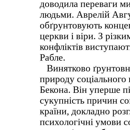
доводила переваги мир
людьми. Аврелій Авг
обґрунтовують концеп
церкви і віри. З різк
конфліктів виступают
Рабле.
Винятково ґрунтовн
природу соціального 
Бекона. Він уперше п
сукупність причин со
країни, докладно розг
психологічні умови с