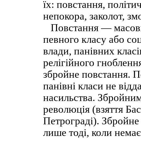
їх: повстання, політи
непокора, заколот, зм
Повстання — масови
певного класу або со
влади, панівних класі
релігійного гноблен
збройне повстання. П
панівні класи не відд
насильства. Збройним
революція (взяття Бас
Петрограді). Збройн
лише тоді, коли нема