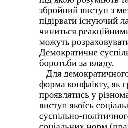
збройний виступ з ме
підірвати існуючий л
чиниться реакційними
можуть розраховувати
Демократичне суспіл
боротьби за владу.
Для демократичного 
форма конфлікту, як 
проявлятись у різно
виступ якоїсь соціаль
суспільно-політичног
соціальних норм (пр