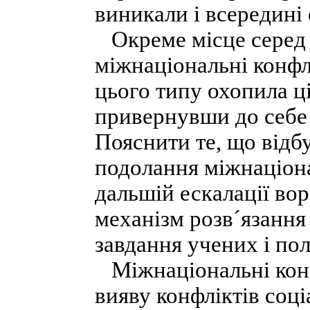
виникали і всередині 
Окреме місце серед 
міжнаціональні конфл
цього типу охопила ціл
привернувши до себе 
Пояснити те, що відб
подолання міжнаціона
дальшій ескалації во
механізм розв´язання
завдання учених і пол
Міжнаціональні кон
вияву конфліктів соці