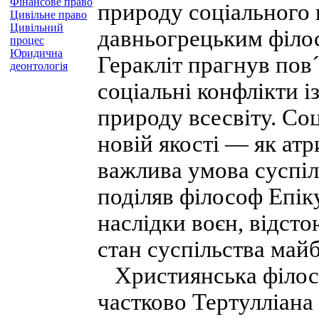
Фінансове право
природу соціального 
Цивільне право
Цивільний
давньогрецьким філо
процес
Юридична
Геракліт прагнув пов´
деонтологія
соціальні конфлікти 
природу всесвіту. Соц
новій якості — як атр
важлива умова суспіль
поділяв філософ Епік
наслідки воєн, відст
стан суспільства май
Християнська філосо
частково Тертулліана