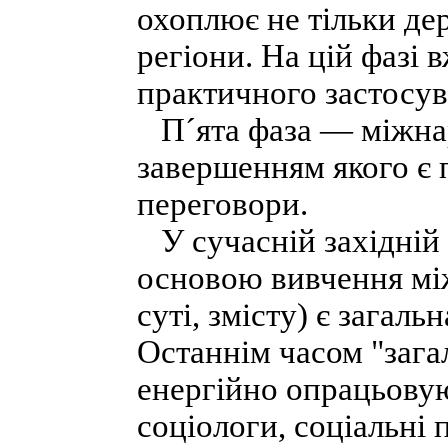
охоплює не тільки дер
регіони. На цій фазі
практичного застосув
П´ята фаза — міжнар
завершенням якого є п
переговори.
У сучасній західній 
основою вивчення між
суті, змісту) є загаль
Останнім часом "зага
енергійно опрацьовую
соціологи, соціальні 