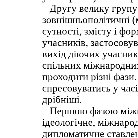
Другу велику групу 
зовнішньополітичні (
сутності, змісту і фо
учасників, застосову
вихід діючих учасникі
спільних міжнародни
проходити різні фази.
спресовуватись у часі
дрібніші.
Першою фазою міжнар
ідеологічне, міжнаро
дипломатичне ставлен