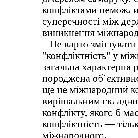
конфліктами неможлив
суперечності між дер
виникнення міжнарод
Не варто змішувати й
"конфліктність" у мі
загальна характерна р
породжена об´єктивн
ще не міжнародний ко
вирішальним складни
конфлікту, якого б ма
конфліктність — тіль
міжнародного.