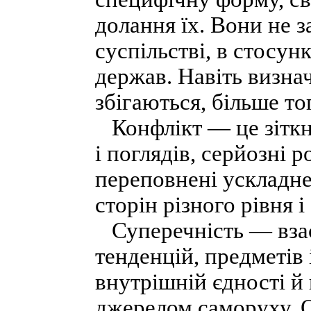
долання їх. Вони не 
суспільстві, в стосу
держав. Навіть визна
збігаються, більше т
Конфлікт — це зіткн
і поглядів, серйозні р
переповнені ускладн
сторін різного рівня і
Суперечність — взає
тенденцій, предметів 
внутрішній єдності й
джерелом саморуху. О