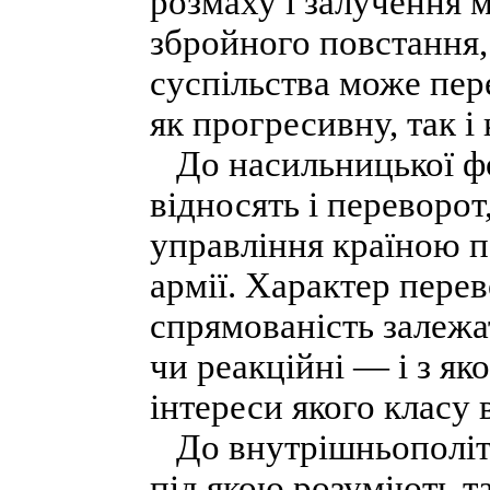
розмаху і залучення м
збройного повстання,
суспільства може пер
як прогресивну, так і
До насильницької фо
відносять і переворот
управління країною п
армії. Характер перев
спрямованість залежат
чи реакційні — і з я
інтереси якого класу
До внутрішньополіти
під якою розуміють та