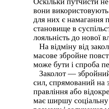
Оскільки путчисти не
вони використовують
для них є намагання 
становище в суспільст
лояльність до нової в
На відміну від закол
масове збройне повст
може бути і спроба п
Заколот — збройний 
сил, спрямований на 
правління або відокр
має ширшу соціальну б