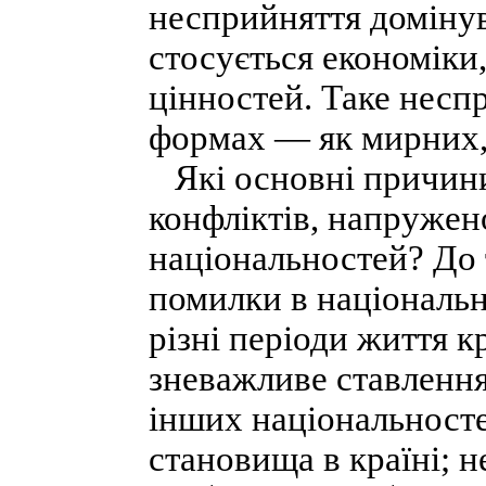
несприйняття домінув
стосується економіки
цінностей. Таке несп
формах — як мирних, 
Які основні причин
конфліктів, напружен
національностей? До 
помилки в національн
різні періоди життя кр
зневажливе ставлення
інших національност
становища в країні; н