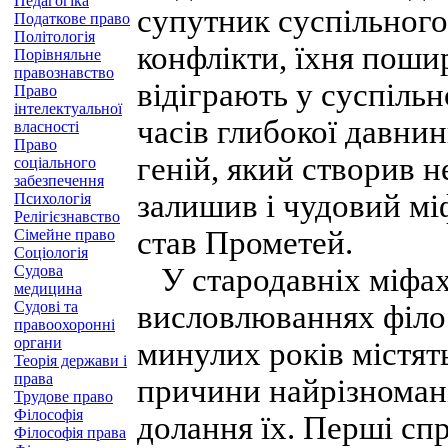
Педагогіка
супутник суспільного 
Податкове право
Політологія
конфлікти, їхня пошир
Порівняльне
правознавство
відіграють у суспільн
Право
інтелектуальної
часів глибокої давни
власності
Право
геній, який створив н
соціального
забезпечення
залишив і чудовий мі
Психологія
Релігієзнавство
став Прометей.
Сімейне право
Соціологія
Судова
У стародавніх міфах і
медицина
Судові та
висловлюваннях філос
правоохоронні
органи
минулих років містять
Теорія держави і
права
причини найрізномані
Трудове право
Філософія
долання їх. Перші сп
Філософія права