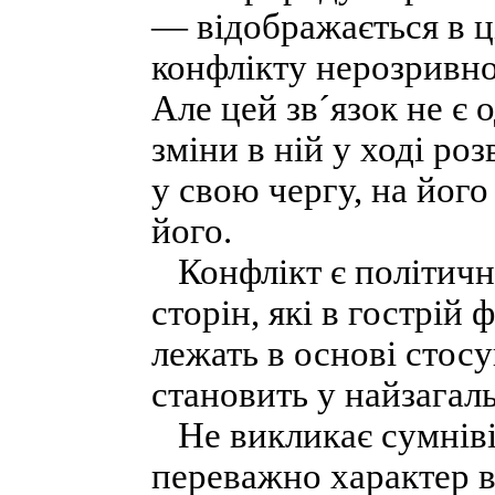
— відображається в ціл
конфлікту нерозривно
Але цей зв´язок не є 
зміни в ній у ході ро
у свою чергу, на його
його.
Конфлікт є політичн
сторін, які в гострій
лежать в основі стосу
становить у найзагаль
Не викликає сумнівів
переважно характер в