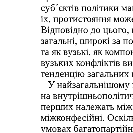
суб´єктів політики ма
їх, протистояння мож
Відповідно до цього,
загальні, широкі за п
та як вузькі, як ком
вузьких конфліктів ви
тенденцію загальних 
У найзагальнішому в
на внутрішньополітич
перших належать міжк
міжконфесійні. Оскіл
умовах багатопартійн