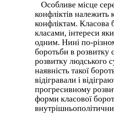
Особливе місце сере
конфліктів належить 
конфліктам. Класова 
класами, інтереси яки
одним. Нині по-різно
боротьби в розвитку с
розвитку людського с
наявність такої бороть
відігравали і відігра
прогресивному розвитк
форми класової борот
внутрішньополітични