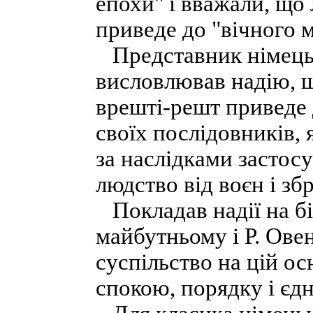
епохи" і вважали, що
приведе до "вічного 
Представник німецьк
висловлював надію, 
врешті-решт приведе д
своїх послідовників,
за наслідками застос
людство від воєн і зб
Покладав надії на б
майбутньому і Р. Ове
суспільство на цій ос
спокою, порядку і єдн