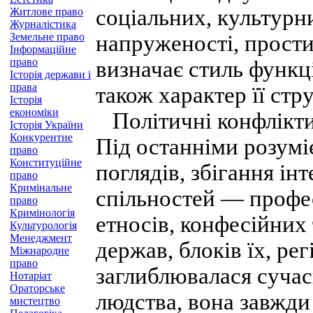
соціальних, культурн
Житлове право
Журналістика
Земельне право
напруженості, прости
Інформаційне
право
визначає стиль функц
Історія держави і
права
також характер її стр
Історія
економіки
Політичні конфлікти 
Історія України
Конкурентне
Під останніми розумі
право
Конституційне
поглядів, збігання інт
право
Кримінальне
спільностей — профес
право
Кримінологія
етносів, конфесійних 
Культурологія
Менеджмент
держав, блоків їх, рег
Міжнародне
право
заглиблювалася сучас
Нотаріат
Ораторське
людства, вона завжди
мистецтво