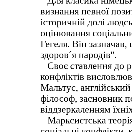
Для класика німецько
визнання певної позит
історичній долі людсь
оцінювання соціальни
Гегеля. Він зазначав,
здоров´я народів".
Своє ставлення до р
конфліктів висловлюв
Мальтус, англійський 
філософ, засновник п
віддзеркаленням їхніх
Марксистська теорія
соціальні конфлікти, к