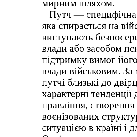
мирним шляхом.
Путч — специфічна ф
яка спирається на вій
виступають безпосер
влади або засобом пс
підтримку вимог його
влади військовим. За
путчі близькі до двір
характерні тенденції
правління, створення
воєнізованих структу
ситуацією в країні і 