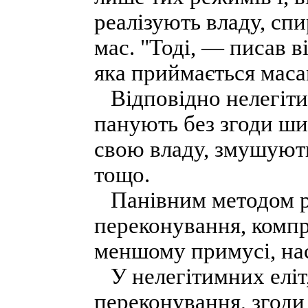
реалізують владу, сп
мас. "Тоді, — писав в
яка приймається масам
Відповідно нелегітим
панують без згоди ши
свою владу, змушують
тощо.
Панівним методом реа
переконування, комп
меншому примусі, нас
У нелегітимних еліт,
переконування, згоди