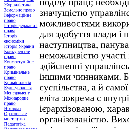
поділу праці; необхі
Журналістика
Земельне право
значущістю управлінс
Інформаційне
право
можливостями викорис
Історія держави і
права
для здобуття влади і 
Історія
економіки
наступництва, панува
Історія України
Конкурентне
неможливістю участі
право
Конституційне
здійсненні управлінс
право
Кримінальне
іншими чинниками. Бе
право
Кримінологія
суспільства, а й самої
Культурологія
Менеджмент
еліта зокрема є внут
Міжнародне
право
ієрархізованою, хара
Нотаріат
Ораторське
організованістю. Вих
мистецтво
Педагогіка