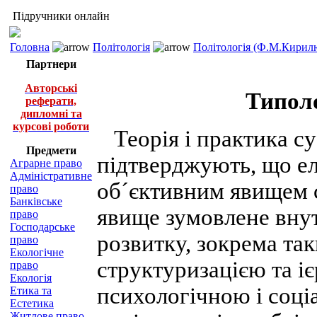
Підручники онлайн
Головна
Політологія
Політологія (Ф.М.Кирилю
Партнери
Авторські
Типоло
реферати,
дипломні та
курсові роботи
Теорія і практика с
Предмети
підтверджують, що елі
Аграрне право
Адміністративне
об´єктивним явищем с
право
Банківське
явище зумовлене вну
право
Господарське
розвитку, зокрема т
право
Екологічне
структуризацією та іє
право
Екологія
психологічною і соці
Етика та
Естетика
Житлове право