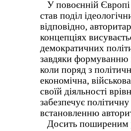
У повоєнній Європі 
став поділ ідеологічни
відповідно, авторита
концепціях висуваєтьс
демократичних політ
завдяки формуванню м
коли поряд з політич
економічна, військова,
своїй діяльності врів
забезпечує політичну 
встановленню авторит
Досить поширеним у 