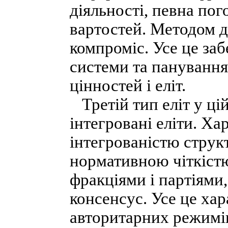
діяльності, певна по
вартостей. Методом ді
компроміс. Усе це заб
системи та пануванн
цінностей і еліт.
Третій тип еліт у ці
інтегровані еліти. Х
інтегрованістю струк
нормативною чіткістю
фракціями і партіями
консенсус. Усе це хар
авторитарних режимі