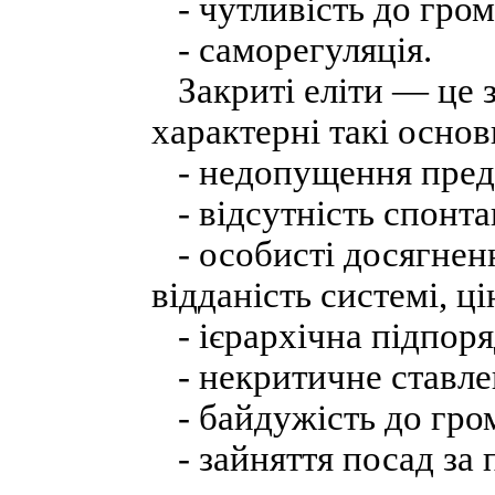
- чутливість до гром
- саморегуляція.
Закриті еліти — це з
характерні такі основ
- недопущення предс
- відсутність спонта
- особисті досягненн
відданість системі, ц
- ієрархічна підпоря
- некритичне ставлен
- байдужість до гро
- зайняття посад за 