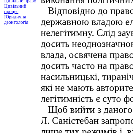
Цивільне право
Цивільний
Відповідно до правоч
процес
Юридична
державною владою елі
деонтологія
нелегітимну. Слід зау
досить неоднозначно
влада, освячена право
досить часто на прав
насильницькі, тирані
які не мають авторите
легітимність є суто 
Щоб вийти з даного 
Л. Саністебан запроп
лише тих режимів і, в