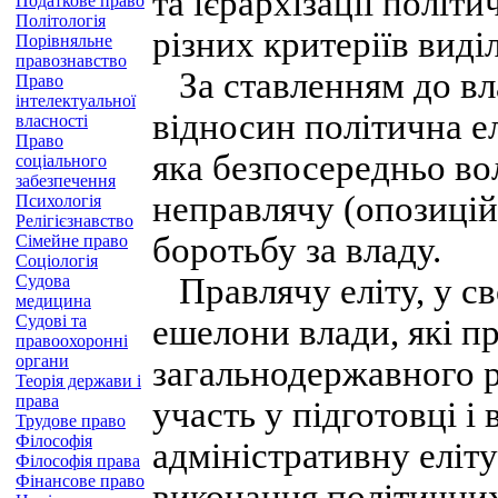
та ієрархізації політи
Податкове право
Політологія
різних критеріїв виді
Порівняльне
правознавство
За ставленням до вла
Право
інтелектуальної
відносин політична ел
власності
Право
яка безпосередньо во
соціального
забезпечення
неправлячу (опозиційн
Психологія
Релігієзнавство
боротьбу за владу.
Сімейне право
Соціологія
Судова
Правлячу еліту, у св
медицина
Судові та
ешелони влади, які 
правоохоронні
органи
загальнодержавного рі
Теорія держави і
права
участь у підготовці і
Трудове право
Філософія
адміністративну еліту
Філософія права
Фінансове право
виконання політичних