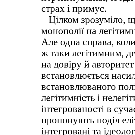
страх і примус.
Цілком зрозуміло, що
монополії на легітимн
Але одна справа, кол
ж таки легітимним, 
на довіру й авторитет
встановлюється насил
встановлюваного пол
легітимність і нелегі
інтегрованості в сучас
пропонують поділ елі
інтегровані та ідеолог