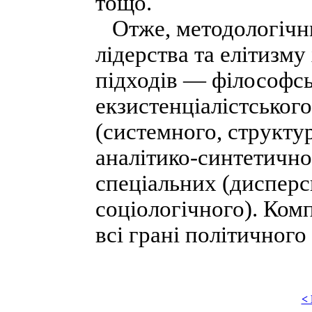
тощо.
Отже, методологічни
лідерства та елітизму
підходів — філософсь
екзистенціалістськог
(системного, структу
аналітико-синтетично
спеціальних (дисперс
соціологічного). Ком
всі грані політичного 
<