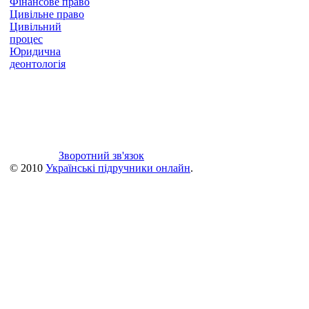
Фінансове право
Цивільне право
Цивільний
процес
Юридична
деонтологія
Зворотний зв'язок
© 2010
Українські підручники онлайн
.