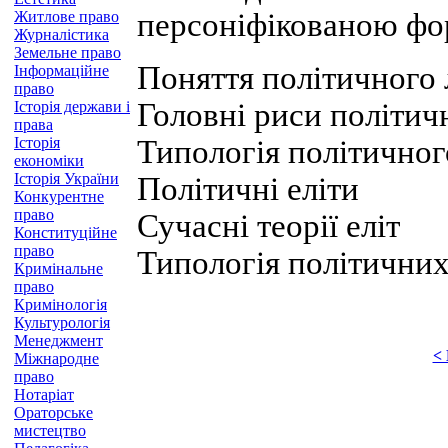
персоніфікованою фо
Житлове право
Журналістика
Земельне право
Поняття політичного 
Інформаційне
право
Головні риси політич
Історія держави і
права
Історія
Типологія політичног
економіки
Історія України
Політичні еліти
Конкурентне
право
Сучасні теорії еліт
Конституційне
право
Типологія політичних
Кримінальне
право
Кримінологія
Культурологія
Менеджмент
<
Міжнародне
право
Нотаріат
Ораторське
мистецтво