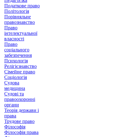
Педагогіка
Податкове право
Політологія
Порівняльне
правознавство
Право
інтелектуальної
власності
Право
соціального
забезпечення
Психологія
Релігієзнавство
Сімейне право
Соціологія
Судова
медицина
Судові та
правоохоронні
органи
Теорія держави і
права
Трудове право
Філософія
Філософія права