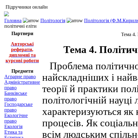
Підручники онлайн
Головна
Політологія
Політологія (Ф.М.Кирилю
політичні еліти
Партнери
Тема 4. 
Авторські
Тема 4. Політич
реферати,
дипломні та
курсові роботи
Проблема політичного
Предмети
найскладніших і най
Аграрне право
Адміністративне
теорії й практики по
право
Банківське
політологічній науці 
право
Господарське
характеризуються як 
право
Екологічне
процесів. Як соціаль
право
Екологія
всім людським спільн
Етика та
Естетика