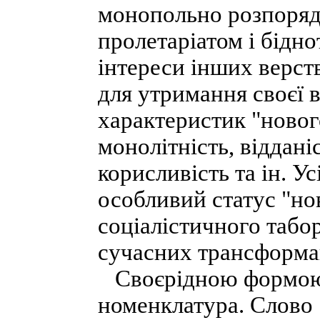
монопольно розпоряд
пролетаріатом і бідн
інтереси інших верств
для утримання своєї 
характеристик "новог
монолітність, віддані
корисливість та ін. У
особливий статус "но
соціалістичного табор
сучасних трансформа
Своєрідною формою т
номенклатура. Слово 