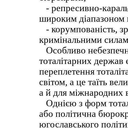
- репресивно-караль
широким діапазоном 
- корумпованість, зр
кримінальними силам
Особливо небезпечн
тоталітарних держав 
переплетення тоталіт
світом, а це таїть ве
а й для міжнародних 
Однією з форм тоталі
або політична бюрокр
югославського політи