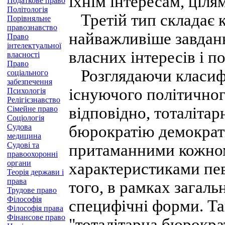
їхнім інтересам, ціля
Податкове право
Політологія
Третій тип складає 
Порівняльне
правознавство
найважливіше завданн
Право
інтелектуальної
власних інтересів і п
власності
Право
Розглядаючи класифі
соціального
забезпечення
існуючого політичног
Психологія
Релігієзнавство
відповідно, тоталітар
Сімейне право
Соціологія
Судова
бюрократію демократи
медицина
Судові та
притаманними кожном
правоохоронні
органи
характеристиками пе
Теорія держави і
права
того, в рамках загал
Трудове право
Філософія
специфічні форми. Та
Філософія права
Фінансове право
"тоталітарна бюрокра