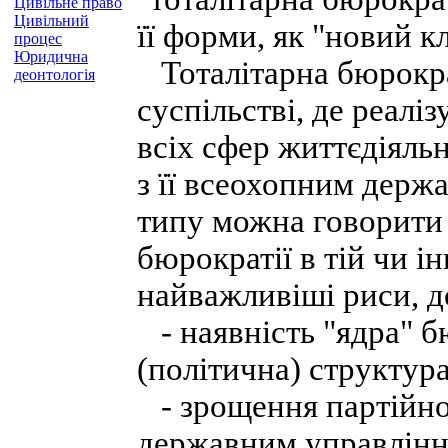
Цивільне право
Цивільний
її форми, як "новий к
процес
Юридична
Тоталітарна бюрокра
деонтологія
суспільстві, де реал
всіх сфер життєдіяль
з її всеохопним держ
типу можна говорити 
бюрократії в тій чи ін
найважливіші риси, д
- наявність "ядра" бю
(політична) структура
- зрощення партійно
державним управлінн