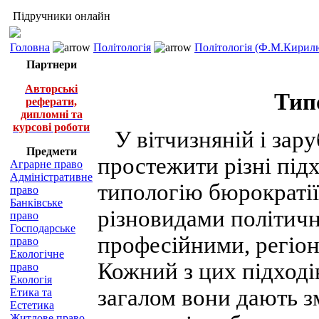
Підручники онлайн
Головна
Політологія
Політологія (Ф.М.Кирилю
Партнери
Авторські
Тип
реферати,
дипломні та
курсові роботи
У вітчизняній і зар
Предмети
простежити різні підх
Аграрне право
Адміністративне
типологію бюрократі
право
Банківське
різновидами політичн
право
Господарське
професійними, регіо
право
Екологічне
Кожний з цих підходів
право
Екологія
загалом вони дають з
Етика та
Естетика
Житлове право