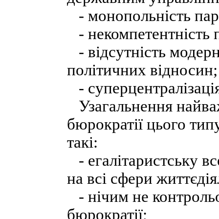
- монопольність парт
- некомпетентність п
- відсутність модерн
політичних відносин;
- суперцентралізація
Узагальнення найва
бюрократії цього тип
такі:
- егалітаристську вс
на всі сфери життєдія
- нічим не контроль
бюрократії;