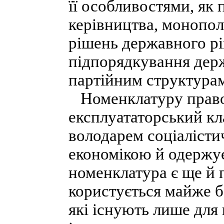
її особливостями, як 
керівництва, монопол
рішень державного рів
підпорядкування держ
партійним структурам 
Номенклатуру правом
експлуататорський кла
володарем соціалісти
економікою й одержує
номенклатура є ще й 
користується майже 
які існують лише для 