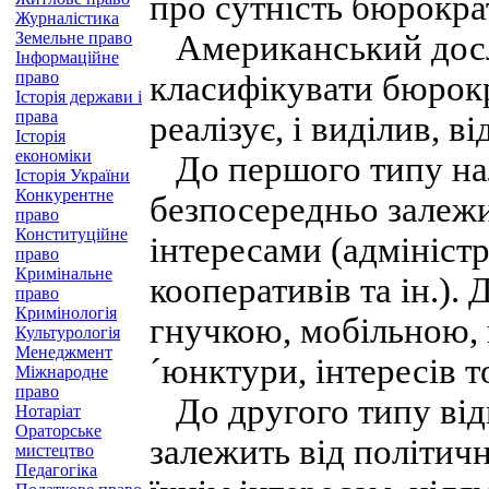
про сутність бюрократ
Журналістика
Земельне право
Американський дослі
Інформаційне
право
класифікувати бюрокра
Історія держави і
права
реалізує, і виділив, в
Історія
економіки
До першого типу нал
Історія України
Конкурентне
безпосередньо залежи
право
Конституційне
інтересами (адміністр
право
Кримінальне
кооперативів та ін.). 
право
Кримінологія
гнучкою, мобільною, 
Культурологія
Менеджмент
´юнктури, інтересів т
Міжнародне
право
До другого типу відн
Нотаріат
Ораторське
залежить від політичн
мистецтво
Педагогіка