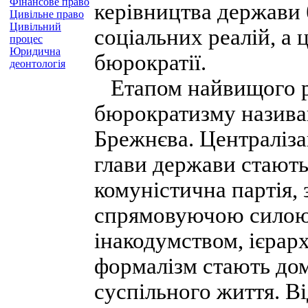
Фінансове право
керівництва держави 
Цивільне право
Цивільний
соціальних реалій, а
процес
Юридична
бюрократії.
деонтологія
Етапом найвищого р
бюрократизму назива
Брежнєва. Централіза
глави держави стают
комуністична партія, 
спрямовуючою силою 
інакодумством, ієрарх
формалізм стають д
суспільного життя. В