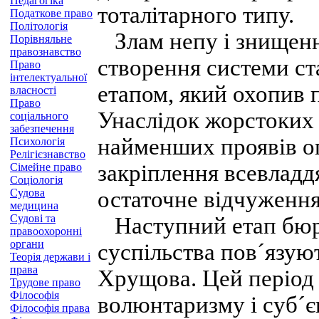
Педагогіка
тоталітарного типу.
Податкове право
Політологія
Злам непу і знищенн
Порівняльне
правознавство
створення системи ст
Право
інтелектуальної
етапом, який охопив п
власності
Право
Унаслідок жорстоких 
соціального
забезпечення
найменших проявів оп
Психологія
Релігієзнавство
закріплення всевладд
Сімейне право
Соціологія
Судова
остаточне відчуження
медицина
Судові та
Наступний етап бюро
правоохоронні
органи
суспільства пов´язую
Теорія держави і
права
Хрущова. Цей період
Трудове право
Філософія
волюнтаризму і суб´є
Філософія права