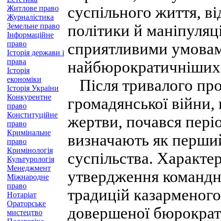
суспільного життя, в
Житлове право
Журналістика
Земельне право
політики й маніпуляц
Інформаційне
право
сприятливими умовам
Історія держави і
права
найбюрократичніших с
Історія
економіки
Після тривалого прот
Історія України
Конкурентне
громадянської війни,
право
Конституційне
жертви, почався пері
право
Кримінальне
визначають як перший
право
Кримінологія
суспільства. Характе
Культурологія
Менеджмент
утвердження командни
Міжнародне
право
традицій казарменого
Нотаріат
Ораторське
довершеної бюрократ
мистецтво