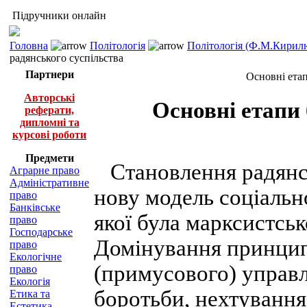
Підручники онлайн
Головна
Політологія
Політологія (Ф.М.Кирилю
радянського суспільства
Партнери
Основні етап
Авторські
Основні етапи
реферати,
дипломні та
курсові роботи
Предмети
Становлення радянс
Аграрне право
Адміністративне
нову модель соціальн
право
Банківське
якої була марксистськ
право
Господарське
Домінування принципі
право
Екологічне
(примусового) управл
право
Екологія
боротьби, нехтуванн
Етика та
Естетика