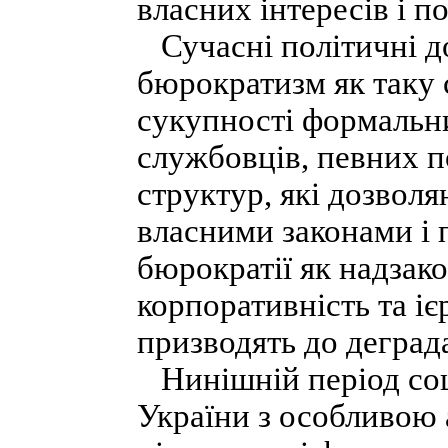
власних інтересів і п
Сучасні політичні д
бюрократизм як таку 
сукупності формальни
службовців, певних 
структур, які дозвол
власними законами і
бюрократії як надзако
корпоративність та і
призводять до деграда
Нинішній період соц
України з особливою 