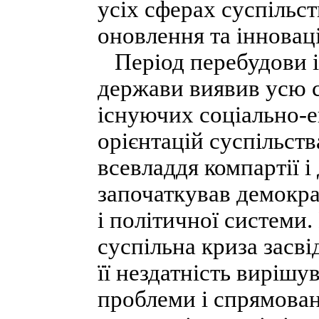
усіх сферах суспільст
оновлення та інноваці
Період перебудови і 
держави виявив усю с
існуючих соціально-е
орієнтацій суспільств
всевладдя компартії і
започаткував демокр
і політичної системи.
суспільна криза засв
її нездатність вирішу
проблеми і спрямовані