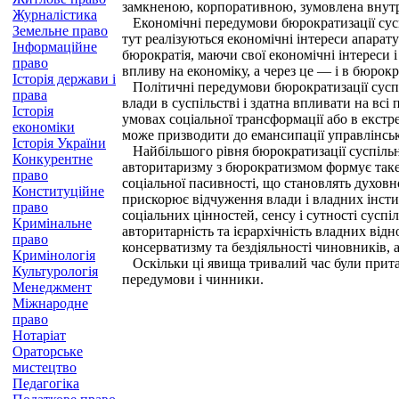
замкненою, корпоративною, зумовлена внутр
Журналістика
Економічні передумови бюрократизації сусп
Земельне право
тут реалізуються економічні інтереси апарат
Інформаційне
бюрократія, маючи свої економічні інтереси і
право
впливу на економіку, а через це — і в бюрокр
Історія держави і
Політичні передумови бюрократизації суспі
права
влади в суспільстві і здатна впливати на всі
Історія
умовах соціальної трансформації або в екстр
економіки
може призводити до емансипації управлінськи
Історія України
Найбільшого рівня бюрократизації суспільн
Конкурентне
авторитаризму з бюрократизмом формує таке 
право
соціальної пасивності, що становлять духов
Конституційне
прискорює відчуження влади і владних інстит
право
соціальних цінностей, сенсу і сутності суспі
Кримінальне
авторитарність та ієрархічність владних від
право
консерватизму та бездіяльності чиновників, 
Кримінологія
Оскільки ці явища тривалий час були притам
Культурологія
передумови і чинники.
Менеджмент
Міжнародне
право
Нотаріат
Ораторське
мистецтво
Педагогіка