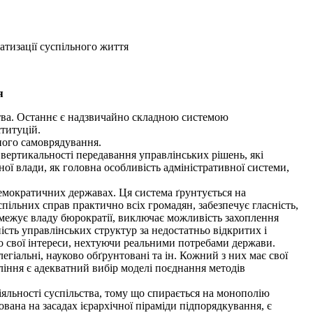
тизації суспільного життя
я
ства. Останнє є надзвичайно складною системою
титуцій.
чного самоврядування.
 вертикальності передавання управлінських рішень, які
 влади, як головна особливість адміністративної системи,
мократичних державах. Ця система ґрунтується на
пільних справ практично всіх громадян, забезпечує гласність,
обмежує владу бюрократії, виключає можливість захоплення
ість управлінських структур за недостатньо відкритих і
о свої інтереси, нехтуючи реальними потребами держави.
гіальні, науково обґрунтовані та ін. Кожний з них має свої
іння є адекватний вибір моделі поєднання методів
яльності суспільства, тому що спирається на монополію
ана на засадах ієрархічної піраміди підпорядкування, є