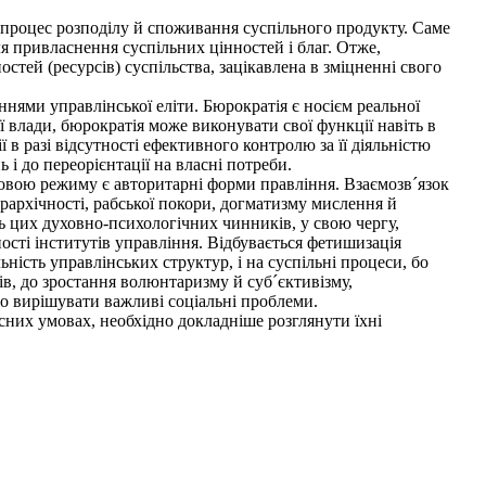
процес розподілу й споживання суспільного продукту. Саме
я привласнення суспільних цінностей і благ. Отже,
стей (ресурсів) суспільства, зацікавлена в зміцненні свого
ями управлінської еліти. Бюрократія є носієм реальної
ії влади, бюрократія може виконувати свої функції навіть в
в разі відсутності ефективного контролю за її діяльністю
і до переорієнтації на власні потреби.
овою режиму є авторитарні форми правління. Взаємозв´язок
рархічності, рабської покори, догматизму мислення й
ь цих духовно-психологічних чинників, у свою чергу,
ності інститутів управління. Відбувається фетишизація
ьність управлінських структур, і на суспільні процеси, бо
в, до зростання волюнтаризму й суб´єктивізму,
но вирішувати важливі соціальні проблеми.
сних умовах, необхідно докладніше розглянути їхні