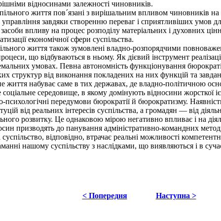
ішніми відносинами залежності чиновників.
ільного життя пов´язані з вирішальним впливом чиновників на 
у управління завдяки створенню переваг і сприятливіших умов дл
 засоби впливу на процес розподілу матеріальних і духовних цінно
атизації економічної сфери суспільства.
льного життя також зумовлені владно-розпорядчими повноваженн
 процеси, що відбуваються в ньому. Як дієвий інструмент реалізац
емальних умовах. Певна автономність функціонування бюрократії 
х структур від виконання покладених на них функцій та завдань 
е життя набуває саме в тих державах, де владно-політичною осн
соціальне середовище, в якому домінують відносини жорсткої іє
но-психологічні передумови бюрократії й бюрократизму. Наявніст
уцій від реальних інтересів суспільства, а громадян — від діяль
льного розвитку. Це однаковою мірою негативно впливає і на діял
носин призводять до панування адміністративно-командних методі
а суспільство, відповідно, втрачає реальні можливості компетент
анні нашому суспільству з наслідками, що виявляються і в суча
< Попередня
Наступна >