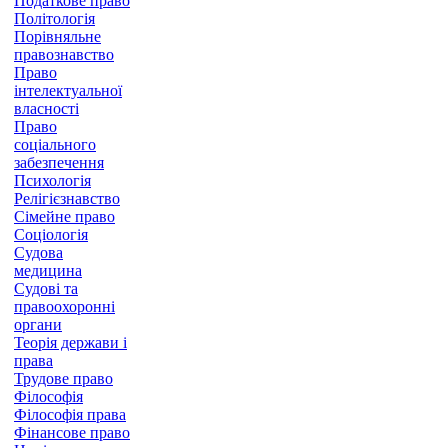
Податкове право
Політологія
Порівняльне
правознавство
Право
інтелектуальної
власності
Право
соціального
забезпечення
Психологія
Релігієзнавство
Сімейне право
Соціологія
Судова
медицина
Судові та
правоохоронні
органи
Теорія держави і
права
Трудове право
Філософія
Філософія права
Фінансове право