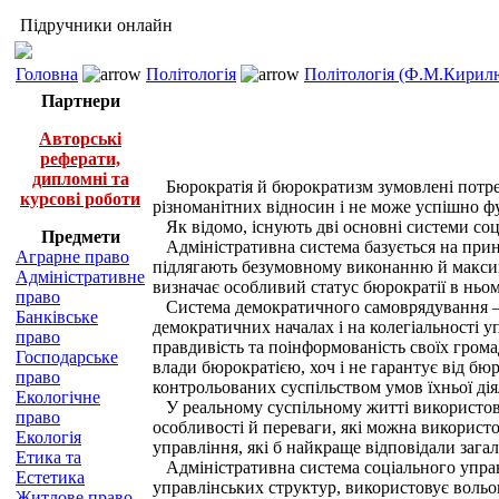
Підручники онлайн
Головна
Політологія
Політологія (Ф.М.Кирилю
Партнери
Авторські
реферати,
дипломні та
Бюрократія й бюрократизм зумовлені потре
курсові роботи
різноманітних відносин і не може успішно ф
Як відомо, існують дві основні системи соці
Предмети
Адміністративна система базується на принци
Аграрне право
підлягають безумовному виконанню й максим
Адміністративне
визначає особливий статус бюрократії в ньом
право
Система демократичного самоврядування — щ
Банківське
демократичних началах і на колегіальності у
право
правдивість та поінформованість своїх гром
Господарське
влади бюрократією, хоч і не гарантує від бю
право
контрольованих суспільством умов їхньої ді
Екологічне
У реальному суспільному житті використовуют
право
особливості й переваги, які можна використ
Екологія
управління, які б найкраще відповідали зага
Етика та
Адміністративна система соціального управл
Естетика
управлінських структур, використовує вольо
Житлове право