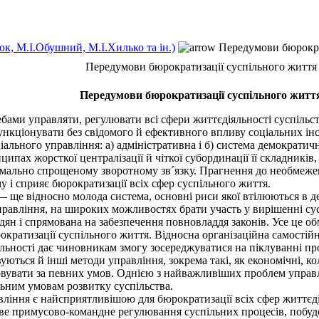
к, М.І.Обушний, М.І.Хилько та ін.)
Передумови бюрокра
Передумови бюрократизації суспільного життя
Передумови бюрократизації суспільного житт
бами управляти, регулювати всі сфери життєдіяльності суспіль
ункціонувати без свідомого й ефективного впливу соціальних інс
ального управління: а) адміністративна і б) система демократи
пах жорсткої централізації й чіткої субординації її складників,
ально спрощеному зворотному зв´язку. Прагнення до необмеженої
у і сприяє бюрократизації всіх сфер суспільного життя.
е відносно молода система, основні риси якої втілюються в де
правління, на широких можливостях брати участь у вирішенні сус
адян і спрямована на забезпечення повновладдя законів. Усе це 
рократизації суспільного життя. Відносна організаційна самостійн
яльності дає чиновникам змогу зосереджуватися на піклуванні пр
ься й інші методи управління, зокрема такі, як економічні, коле
овувати за певних умов. Однією з найважливіших проблем управл
льним умовам розвитку суспільства.
іння є найсприятливішою для бюрократизації всіх сфер життєді
ве примусово-командне регулювання суспільних процесів, побудов