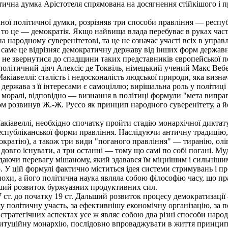
літична думка Арістотеля спрямована на досягнення стійкішого і
ї політичної думки, розрізняв три способи правління — респуб
 то це — демократія. Якщо найвища влада перебуває в руках части
а народному суверенітетові, та це не означає участі всіх в упра
саме це відрізняє демократичну державу від інших форм держав
е звернутися до спадщини таких представників європейської пол
політичний діяч Алексіс де Токвіль, німецький учений Макс Вебер
акіавеллі: сталість і недосконалість людської природи, яка виз
); держава з її інтересами є самоціллю; вирішальна роль у політ
 і моралі, відповідно — визнання в політиці формули "мета випр
дом розвинув Ж.-Ж. Руссо як принцип народного суверенітету, а 
іавеллі, необхідно спочатку пройти стадію монархічної диктатур
республіканської форми правління. Наслідуючи античну традицію,
ократію), а також три види "поганого правління" — тиранію, оліг
овго існувати, а три останні — тому що самі по собі погані. Му
даючи перевагу мішаному, який здавався їм міцнішим і сильнішим
. У цій формулі фактично міститься ідея системи стримувань і пр
хи, а його політична наука являла собою філософію часу, що пра
ший розвиток буржуазних продуктивних сил.
 ст. до початку 19 ст. Дальший розвиток процесу демократизаці
 політичну участь, за ефективнішу економічну організацію, за 
 стратегічних аспектах усе ж являє собою два різні способи наро
итуційну монархію, послідовно впроваджувати в життя принцип 