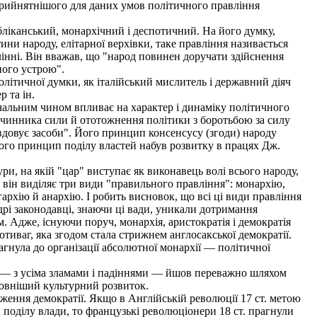
 прийнятнішого для даних умов політичного правління
ліканський, монархічний і деспотичний. На його думку,
ни народу, елітарної верхівки, таке правління називається
влінні. Він вважав, що "народ повинен доручати здійснення
ного устрою".
ітичної думки, як італійський мислитель і державний діяч
 та ін.
начальним чином впливає на характер і динаміку політичного
иці чинника сили й ототожнення політики з боротьбою за силу
авдовує засоби". Його принцип консенсусу (згоди) народу
його принцип поділу властей набув розвитку в працях Дж.
и, на якій "цар" виступає як виконавець волі всього народу,
 він виділяє три види "правильного правління": монархію,
архію й анархію. І робить висновок, що всі ці види правління
дрі законодавці, знаючи ці вади, уникали дотримання
. Адже, існуючи поруч, монархія, аристократія і демократія
отиваг, яка згодом стала стрижнем англосакської демократії.
гнула до організації абсолютної монархії — політичної
ї — з усіма зламами і падіннями — йшов переважно шляхом
повніший культурний розвиток.
дження демократії. Якщо в Англійській революції 17 ст. метою
поділу влади, то французькі революціонери 18 ст. прагнули