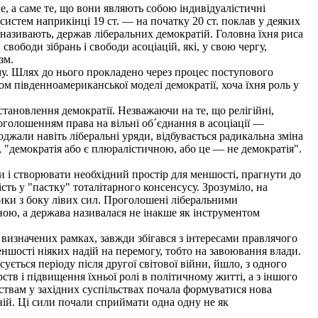
, а саме те, що вони являють собою індивідуалістичні
систем наприкінці 19 ст. — на початку 20 ст. поклав у деяких
називають, держав ліберальних демократій. Головна їхня риса
вободи зібрань і свободи асоціацій, які, у свою чергу,
зм.
му. Шлях до нього прокладено через процес поступового
м південноамериканської моделі демократії, хоча їхня роль у
становлення демократії. Незважаючи на те, що релігійні,
роголошенням права на вільні об´єднання в асоціації —
джали навіть ліберальні уряди, відбувається радикальна зміна
, "демократія або є плюралістичною, або це — не демократія".
 і створювати необхідний простір для меншості, прагнути до
ть у "пастку" тоталітарного консенсусу. Зрозуміло, на
тики з боку лівих сил. Проголошені ліберальними
ою, а держава називалася не інакше як інструментом
 визначених рамках, завжди збігався з інтересами правлячого
ншості ніяких надій на перемогу, тобто на завоювання влади.
ється періоду після другої світової війни, йшло, з одного
ств і підвищення їхньої ролі в політичному житті, а з іншого
ствам у західних суспільствах почала формуватися нова
ній. Ці сили почали сприймати одна одну не як