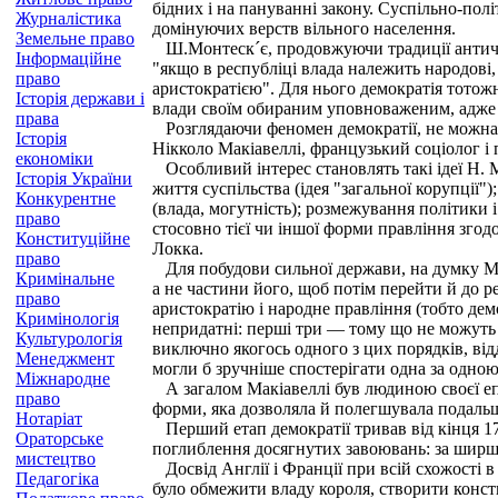
бідних і на пануванні закону. Суспільно-по
Журналістика
домінуючих верств вільного населення.
Земельне право
Ш.Монтеск´є, продовжуючи традиції антично
Інформаційне
"якщо в республіці влада належить народові,
право
аристократією". Для нього демократія тотожн
Історія держави і
влади своїм обираним уповноваженим, адже 
права
Розглядаючи феномен демократії, не можна н
Історія
Нікколо Макіавеллі, французький соціолог і 
економіки
Особливий інтерес становлять такі ідеї Н. М
Історія України
життя суспільства (ідея "загальної корупції"
Конкурентне
(влада, могутність); розмежування політики
право
стосовно тієї чи іншої форми правління зго
Конституційне
Локка.
право
Для побудови сильної держави, на думку Мак
Кримінальне
а не частини його, щоб потім перейти й до 
право
аристократію і народне правління (тобто дем
Кримінологія
непридатні: перші три — тому що не можуть д
Культурологія
виключно якогось одного з цих порядків, від
Менеджмент
могли б зручніше спостерігати одна за одною
Міжнародне
А загалом Макіавеллі був людиною своєї епо
право
форми, яка дозволяла й полегшувала подаль
Нотаріат
Перший етап демократії тривав від кінця 17
Ораторське
поглиблення досягнутих завоювань: за ширшу
мистецтво
Досвід Англії і Франції при всій схожості в
Педагогіка
було обмежити владу короля, створити конст