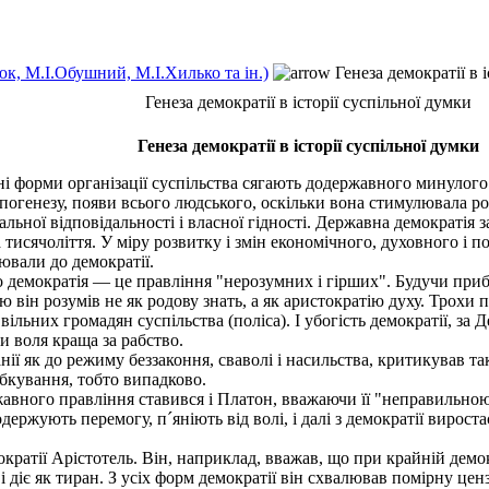
к, М.І.Обушний, М.І.Хилько та ін.)
Генеза демократії в і
Генеза демократії в історії суспільної думки
Генеза демократії в історії суспільної думки
ні форми організації суспільства сягають додержавного минулого
генезу, появи всього людського, оскільки вона стимулювала роз
альної відповідальності і власної гідності. Державна демократія з
исячоліття. У міру розвитку і змін економічного, духовного і по
ювали до демократії.
 демократія — це правління "нерозумних і гірших". Будучи приб
ю він розумів не як родову знать, а як аристократію духу. Трохи
 вільних громадян суспільства (поліса). І убогість демократії, за
и воля краща за рабство.
ї як до режиму беззаконня, сваволі і насильства, критикував так
бкування, тобто випадково.
авного правління ставився і Платон, вважаючи її "неправильно
держують перемогу, п´яніють від волі, і далі з демократії вирос
ратії Арістотель. Він, наприклад, вважав, що при крайній демок
 діє як тиран. З усіх форм демократії він схвалював помірну цен