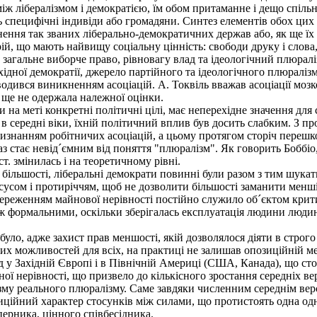
 лібералізмом і демократією, їм обом притаманне і дещо спільне
 специфічні індивіди або громадяни. Синтез елементів обох цих 
ення так званих ліберально-демократичних держав або, як ще їх 
, що мають найвищу соціальну цінність: свободи друку і слова, с
 загальне виборче право, рівновагу влад та ідеологічний плюралі
дної демократії, джерело партійного та ідеологічного плюраліз
дився виникненням асоціацій. А. Токвіль вважав асоціації мозко
ї ще не одержала належної оцінки.
на меті конкретні політичні цілі, має неперехідне значення для 
і в середні віки, їхній політичний вплив був досить слабким. З п
визнанням робітничих асоціацій, а цьому протягом сторіч перешко
з стає невід´ємним від поняття "плюралізм". Як говорить Боббіо
т. змінилась і на теоретичному рівні.
льшості, ліберальні демократи повинні були разом з тим шукати
усом і протиріччям, щоб не дозволити більшості заманити меншіс
 збереженням майнової нерівності постійно служило об´єктом кри
 формальними, оскільки зберігалась експлуатація людини людин
уло, адже захист прав меншості, якій дозволялося діяти в строго
их можливостей для всіх, на практиці не залишав опозиційній ме
 Західній Європі і в Північній Америці (США, Канада), що стосу
ої нерівності, що призвело до кількісного зростання середніх вер
зму реального плюралізму. Саме завдяки численним середнім вер
диційний характер стосунків між силами, що протистоять одна од
ерника, цінного співбесідника.