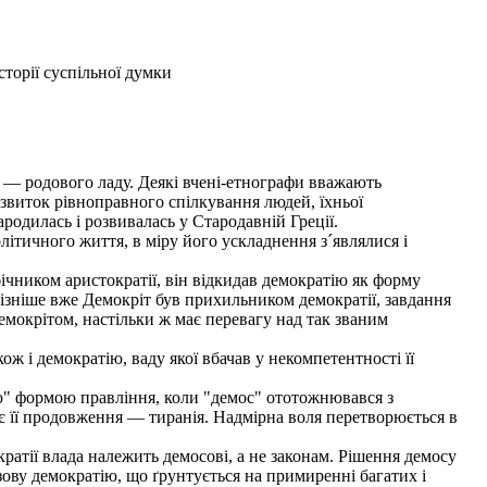
сторії суспільної думки
 — родового ладу. Деякі вчені-етнографи вважають
виток рівноправного спілкування людей, їхньої
ародилась і розвивалась у Стародавній Греції.
літичного життя, в міру його ускладнення з´являлися і
ічником аристократії, він відкидав демократію як форму
 пізніше вже Демокріт був прихильником демократії, завдання
 Демокрітом, настільки ж має перевагу над так званим
ож і демократію, ваду якої вбачав у некомпетентності її
ю" формою правління, коли "демос" ототожнювався з
тає її продовження — тиранія. Надмірна воля перетворюється в
ратії влада належить демосові, а не законам. Рішення демосу
зову демократію, що ґрунтується на примиренні багатих і