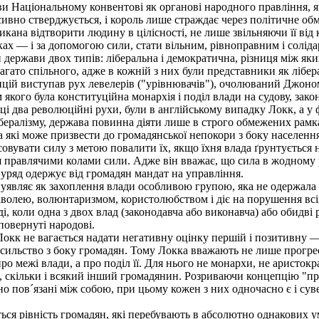
и Національному конвентові як органові народного правління, 
ивно стверджується, і король лише страждає через політичне обм
кана відтворити людину в цілісності, не лише звільняючи її від
ах — і за допомогою сили, стати вільним, рівноправним і солі
держави двох типів: ліберальна і демократична, різниця між яки
агато спільного, адже в кожній з них були представники як лібера
ій виступав рух левелерів ("урівнювачів"), очолюваний Джоном
якого була конституційна монархія і поділ влади на судову, закон
ці два революційні рухи, були в англійському випадку Локк, а у
ералізму, держава повинна діяти лише в строго обмежених рамк
д за які може призвести до громадянської непокори з боку населен
совувати силу з метою повалити їх, якщо їхня влада ґрунтується н
правлячими колами сили. Адже він вважає, що сила в жодному ра
 уряд одержує від громадян мандат на управління.
уявляє як захоплення влади особливою групою, яка не одержала п
волею, волюнтаризмом, користолюбством і діє на порушення всіх 
і, коли одна з двох влад (законодавча або виконавча) або обидв
повернуті народові.
к не вагається надати негативну оцінку першій і позитивну — др
насильство з боку громадян. Тому Локка вважають не лише прогре
ро межі влади, а про поділ її. Для нього не монархи, не аристок
в, скільки і всякий інший громадянин. Розриваючи концепцію "п
чно пов´язані між собою, при цьому кожен з них одночасно є і сув
ься рівність громадян, які перебувають в абсолютно однакових у