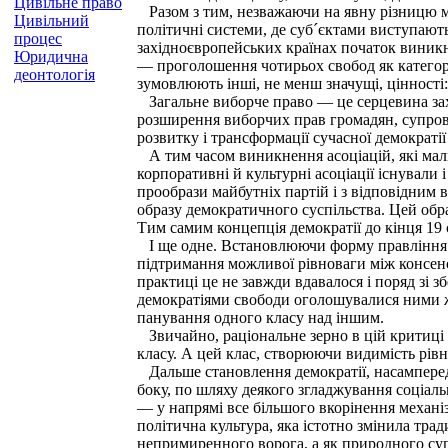
Цивільне право
Разом з тим, незважаючи на явну різницю між
Цивільний
політичні системи, де суб´єктами виступають
процес
західноєвропейських країнах початок виникн
Юридична
— проголошення чотирьох свобод як категорій
деонтологія
зумовлюють інші, не менш значущі, цінності:
Загальне виборче право — це серцевина захі
розширення виборчих прав громадян, супрово
розвитку і трансформації сучасної демократі
А тим часом виникнення асоціацій, які мали 
корпоративні й культурні асоціації існували 
прообрази майбутніх партій і з відповідним 
образу демократичного суспільства. Цей обра
Тим самим концепція демократії до кінця 19 с
І ще одне. Встановлюючи форму правління бі
підтримання можливої рівноваги між консенс
практиці це не завжди вдавалося і поряд зі
демократіями свободи оголошувалися ними ж
панування одного класу над іншим.
Звичайно, раціональне зерно в цій критиці б
класу. А цей клас, створюючи видимість рівн
Дальше становлення демократії, насамперед у
боку, по шляху деякого згладжування соціальн
— у напрямі все більшого вкорінення механі
політична культура, яка істотно змінила тра
непримиренного ворога, а як природного суп