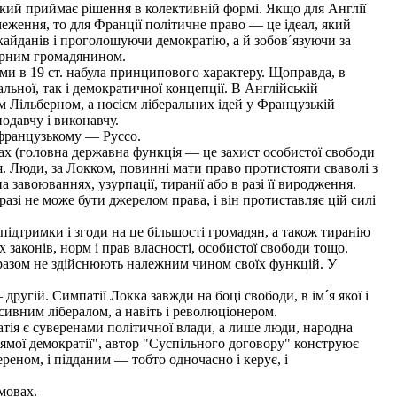
який приймає рішення в колективній формі. Якщо для Англії
еження, то для Франції політичне право — це ідеал, який
 кайданів і проголошуючи демократію, а й зобов´язуючи за
дарним громадянином.
ми в 19 ст. набула принципового характеру. Щоправда, в
льної, так і демократичної концепції. В Англійській
 Лільберном, а носієм ліберальних ідей у Французькій
одавчу і виконавчу.
 французькому — Руссо.
ах (головна державна функція — це захист особистої свободи
ня. Люди, за Локком, повинні мати право протистояти сваволі з
а завоюваннях, узурпації, тиранії або в разі її виродження.
зі не може бути джерелом права, і він протиставляє цій силі
ідтримки і згоди на це більшості громадян, а також тиранію
законів, норм і прав власності, особистої свободи тощо.
і разом не здійснюють належним чином своїх функцій. У
угій. Симпатії Локка завжди на боці свободи, в ім´я якої і
сивним лібералом, а навіть і революціонером.
ратія є суверенами політичної влади, а лише люди, народна
рямої демократії", автор "Суспільного договору" конструює
ереном, і підданим — тобто одночасно і керує, і
мовах.