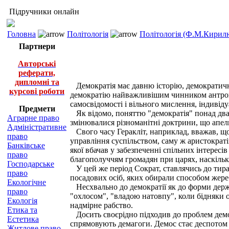
Підручники онлайн
Головна
Політологія
Політологія (Ф.М.Кирилю
Партнери
Авторські
реферати,
дипломні та
Демократія має давню історію, демократич
курсові роботи
демократію найважливішим чинником антропо
самосвідомості і вільного мислення, індивіду
Предмети
Як відомо, поняттю "демократія" понад два т
Аграрне право
змінювалися різноманітні доктрини, що апел
Адміністративне
Свого часу Геракліт, наприклад, вважав, що
право
управління суспільством, саму ж аристократі
Банківське
якої вбачав у забезпеченні спільних інтересів
право
благополуччям громадян при царях, наскільк
Господарське
У цей же період Сократ, ставлячись до тирані
право
посадових осіб, яких обирали способом жере
Екологічне
Несхвально до демократії як до форми держ
право
"охлосом", "владою натовпу", коли бідняки о
Екологія
надмірне рабство.
Етика та
Досить своєрідно підходив до проблем демок
Естетика
спрямовують демагоги. Демос стає деспотом і
Житлове право