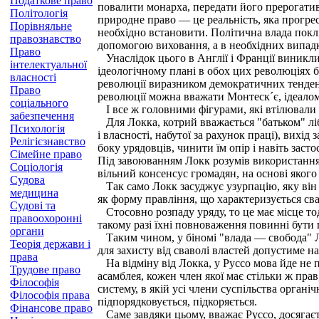
Податкове право
повалити монарха, передати його прерогатив
Політологія
природне право — це реальність, яка прогрес
Порівняльне
необхідно встановити. Політична влада покли
правознавство
допомогою виховання, а в необхідних випадк
Право
Унаслідок цього в Англії і Франції виникли 
інтелектуальної
ідеологічному плані в обох цих революціях б
власності
революції виразником демократичних тенденц
Право
революції можна вважати Монтеск´є, ідеалом 
соціального
І все ж головними фігурами, які втілювали 
забезпечення
Для Локка, котрий вважається "батьком" ліб
Психологія
і власності, набутої за рахунок праці), вихі
Релігієзнавство
боку урядовців, чинити їм опір і навіть засто
Сімейне право
Під завоюванням Локк розумів використання 
Соціологія
вільний консенсус громадян, на основі якого
Судова
Так само Локк засуджує узурпацію, яку він 
медицина
як форму правління, що характеризується сва
Судові та
Стосовно розпаду уряду, то це має місце тод
правоохоронні
такому разі їхні повноваження повинні бути 
органи
Таким чином, у біномі "влада — свобода" Лок
Теорія держави і
для захисту від сваволі властей допустиме 
права
На відміну від Локка, у Руссо мова йде не п
Трудове право
асамблея, кожен член якої має стільки ж пра
Філософія
систему, в якій усі члени суспільства органі
Філософія права
підпорядковується, підкоряється.
Фінансове право
Саме завдяки цьому, вважає Руссо, досягаєт