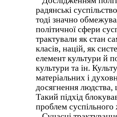
Дослідженням політи
радянські суспільство
тоді значно обмежува
політичної сфери сус
трактували як стан с
класів, націй, як сис
елемент культури й по
культури та ін. Культ
матеріальних і духов
досягнення людства, 
Такий підхід блокува
проблем суспільного 
Сучасні трактування