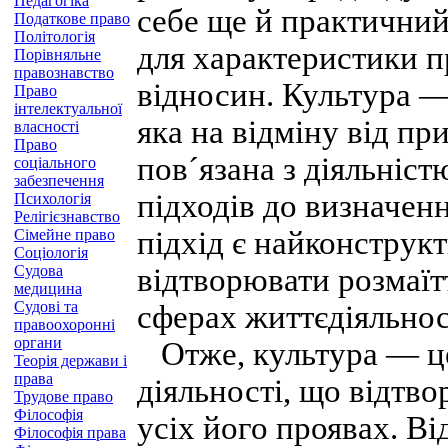
Педагогіка
себе ще й практичний
Податкове право
Політологія
для характеристики 
Порівняльне
правознавство
відносин. Культура —
Право
інтелектуальної
яка на відміну від пр
власності
Право
пов´язана з діяльніс
соціального
забезпечення
підходів до визначенн
Психологія
Релігієзнавство
підхід є найконструк
Сімейне право
Соціологія
Судова
відтворювати розмаїтт
медицина
Судові та
сферах життєдіяльност
правоохоронні
органи
Отже, культура — це 
Теорія держави і
права
діяльності, що відтво
Трудове право
Філософія
усіх його проявах. В
Філософія права