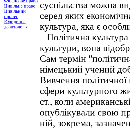
Фінансове право
суспільства можна ви
Цивільне право
Цивільний
серед яких економічна
процес
Юридична
культура, яка є особл
деонтологія
Політична культура 
культури, вона відоб
Сам термін "політична
німецький учений доб
Вивчення політичної 
сфери культурного жи
ст., коли американськ
опублікували свою пр
ній, зокрема, зазначе