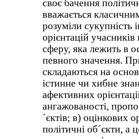
своє бачення політичн
вважається класични
розуміли сукупність 
орієнтацій учасників
сферу, яка лежить в о
певного значення. При
складаються на основ
істинне чи хибне знан
афективних орієнтацій
ангажованості, пропоз
´єктів; в) оцінкових 
політичні об´єкти, а 