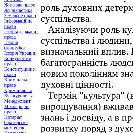
роль духовних детерм
Житлове право
Журналістика
Земельне право
суспільства.
Інформаційне
право
Аналізуючи роль кул
Історія держави і
права
суспільства і людини,
Історія
економіки
визначальний вплив. 
Історія України
Конкурентне
багатогранність людсь
право
Конституційне
новим поколінням знан
право
Кримінальне
духовні цінності.
право
Кримінологія
Термін "культура" (ві
Культурологія
Менеджмент
вирощування) вживавс
Міжнародне
право
знань і досвіду, а в 
Нотаріат
Ораторське
розвитку поряд з дух
мистецтво