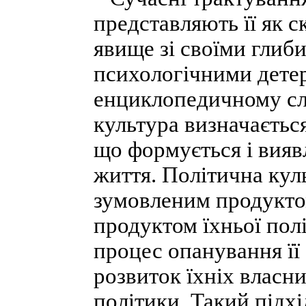
представляють її як с
явище зі своїми глиб
психологічними дете
енциклопедичному сл
культура визначається
що формується і вияв
життя. Політична кул
зумовленим продукто
продуктом їхньої пол
процес опанування її
розвиток їхніх власни
політики. Такий підхі