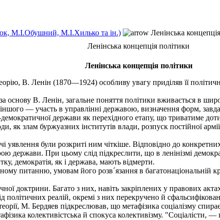
к, М.І.Обушний, М.І.Хилько та ін.)
Ленінська концепція
Ленінська концепція політики
Ленінська концепція політики
рію, В. Ленін (1870—1924) особливу увагу приділяв її політичн
а основу В. Ленін, загальне поняття політики вживається в широ
іншого — участь в управлінні державою, визначення форм, завдань 
емократичної держави як перехідного етапу, що триватиме доти
оди, як злам буржуазних інститутів влади, розпуск постійної армі
 уявлення були розкриті ним чіткіше. Відповідно до конкретних 
 держави. При цьому слід підкреслити, що в ленінізмі демократ
тку, демократія, як і держава, мають відмерти.
ному питанню, умовам його розв´язання в багатонаціональній кр
ої доктрини. Багато з них, навіть закріплених у правових актах,
д політичних реалій, окремі з них перекручено й сфальсифікован
орії, М. Бердяев підкреслював, що метафізика соціалізму спираєт
фізика колективістська й спокуса колективізму. "Соціалісти, — 