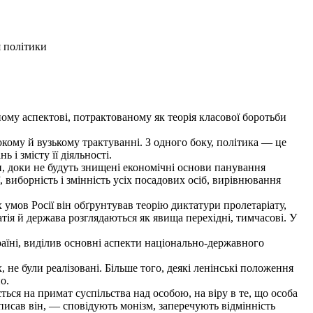
 політики
ому аспектові, потрактованому як теорія класової боротьби
кому й вузькому трактуванні. З одного боку, політика — це
і змісту її діяльності.
, доки не будуть знищені економічні основи панування
ї, виборність і змінність усіх посадових осіб, вирівнювання
умов Росії він обґрунтував теорію диктатури пролетаріату,
ія й держава розглядаються як явища перехідні, тимчасові. У
аїні, виділив основні аспекти національно-державного
 не були реалізовані. Більше того, деякі ленінські положення
о.
ься на примат суспільства над особою, на віру в те, що особа
писав він, — сповідують монізм, заперечують відмінність