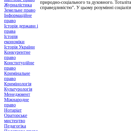
природно-соціального та духовного. Тоталіт
Журналістика
справедливістю". У цьому розумінні соціаліз
Земельне право
Інформаційне
право
Історія держави і
права
Історія
економіки
Історія України
Конкурентне
право
Конституційне
право
Кримінальне
право
Кримінологія
Культурологія
Менеджмент
Міжнародне
право
Нотаріат
Ораторське
мистецтво
Педагогіка