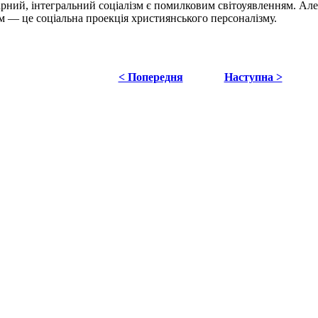
арний, інтегральний соціалізм є помилковим світоуявленням. Але
м — це соціальна проекція християнського персоналізму.
< Попередня
Наступна >