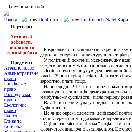
Підручники онлайн
Головна
Політологія
Політологія (Ф.М.Кирилю
Партнери
Авторські
реферати,
дипломні та
Розробляючи й розвиваючи марксистську тео
курсові роботи
держави, опертої на диктатуру пролетаріату.
У політичній доктрині марксизму, яку взяв з
Предмети
сфера відносин між політичними силами, а з 
Аграрне право
Ленін спочатку висунув ідею революційно-д
Адміністративне
класів. У цей період треба здійснити такі зах
право
заробітної плати тощо.
Банківське
Напередодні 1917 р. й пізніше державотворчі
право
розвинувши концепцію демократичного устрою
Господарське
майбутньому суспільстві, після періоду розви
право
В.І. Ленін велику увагу приділяв національ
Екологічне
будівництва.
право
Це лише окремі елементи ленінської політичн
Екологія
стали стереотипом й догмами, відірваними ві
Етика та
Оцінюючи місце ленінської соціалістичної те
Естетика
формується виключно суспільством. Це є мета
Житлове право