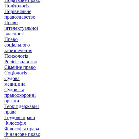
Податкове право
Політологія
Порівняльне
правознавство
Право
інтелектуальної
власності
Право
соціального
забезпечення
Психологія
Релігієзнавство
Сімейне право
Соціологія
Судова
медицина
Судові та
правоохоронні
органи
Теорія держави і
права
Трудове право
Філософія
Філософія права
Фінансове право