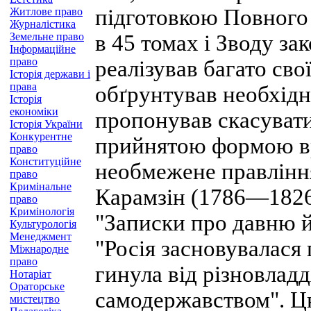
підготовкою Повного з
Житлове право
Журналістика
Земельне право
в 45 томах і Зводу зак
Інформаційне
право
реалізував багато сво
Історія держави і
права
обґрунтував необхідн
Історія
економіки
пропонував скасуват
Історія України
Конкурентне
прийнятою формою вр
право
Конституційне
необмежене правління
право
Кримінальне
Карамзін (1786—1826)
право
Кримінологія
"Записки про давню й
Культурологія
Менеджмент
"Росія засновувалася
Міжнародне
право
гинула від різновлад
Нотаріат
Ораторське
самодержавством". Ц
мистецтво