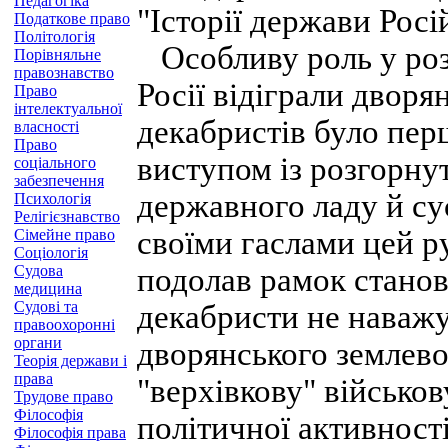
Педагогіка
"Історії держави Росі
Податкове право
Політологія
Особливу роль у роз
Порівняльне
правознавство
Росії відіграли двор
Право
інтелектуальної
декабристів було пер
власності
Право
виступом із розгорн
соціального
забезпечення
державного ладу й сус
Психологія
Релігієзнавство
своїми гаслами цей р
Сімейне право
Соціологія
Судова
подолав рамок станов
медицина
Судові та
декабристи не наважу
правоохоронні
органи
дворянського землево
Теорія держави і
права
"верхівкову" військ
Трудове право
Філософія
політичної активност
Філософія права