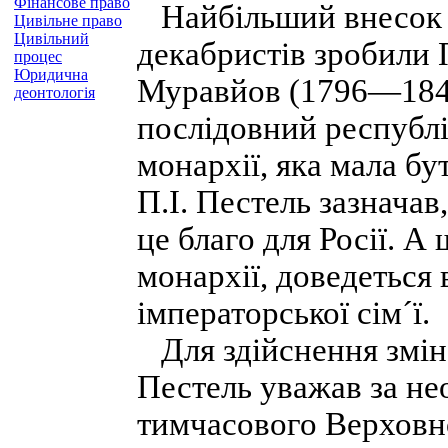
Фінансове право
Найбільший внесок у
Цивільне право
Цивільний
декабристів зробили П
процес
Юридична
Муравйов (1796—1843)
деонтологія
послідовний республ
монархії, яка мала б
П.І. Пестель зазнача
це благо для Росії. А
монархії, доведеться 
імператорської сім´ї.
Для здійснення змін 
Пестель уважав за не
тимчасового Верховно