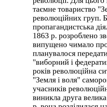
революції. Для цього
таємне товариство "Зе
революційних груп. Б
пропагандистська дія
1863 р. розроблено зв
випущено чимало про
планувалося передат
"виборний і федерати
років революційна сит
"Земля і воля" саморо
учасників революційно
виникла друга велика
р. вона розділилася 