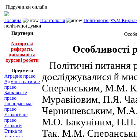
Підручники онлайн
Головна
Політологія
Політологія (Ф.М.Кирилю
політичної думки
Партнери
Особл
Авторські
Особливості р
реферати,
дипломні та
курсові роботи
Політичні питання 
Предмети
досліджувалися й мис
Аграрне право
Адміністративне
Сперанським, М.М. Ка
право
Банківське
Муравйовим, П.Я. Чаа
право
Господарське
Чернишевським, М.А.
право
Екологічне
М.О. Бакуніним, П.П.
право
Екологія
Так, М.М. Сперанськ
Етика та
Естетика