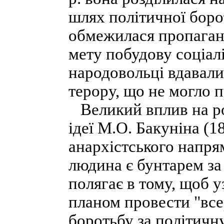
шлях політичної борот
обмежилася пропаган
мету побудову соціал
народовольці вдавали
терору, що не могло п
Великий вплив на ро
ідеї М.О. Бакуніна (
анархістського напрям
людина є бунтарем за
полягає в тому, щоб у
планом провести "вс
боротьбу за політичн