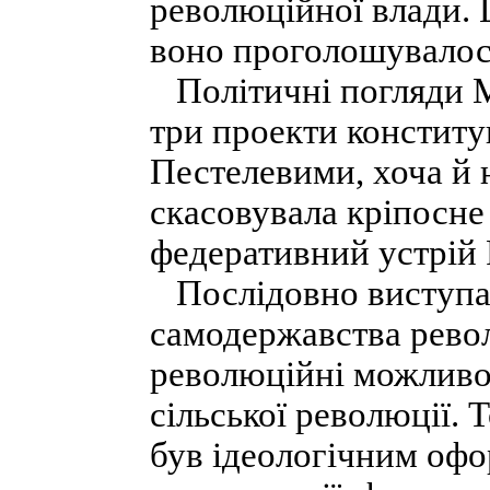
революційної влади. 
воно проголошувалос
Політичні погляди М
три проекти конституц
Пестелевими, хоча й н
скасовувала кріпосне
федеративний устрій 
Послідовно виступал
самодержавства револ
революційні можливос
сільської революції.
був ідеологічним оф