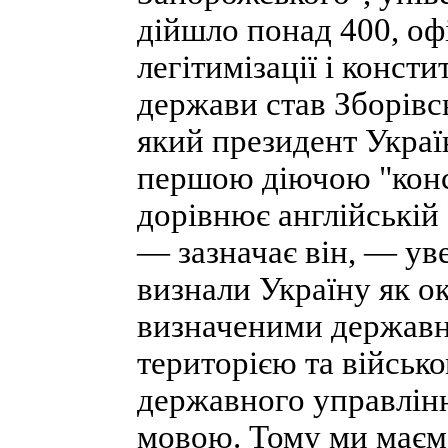
дійшло понад 400, офі
легітимізації і конст
держави став Зборівсь
який президент Украї
першою діючою "конст
дорівнює англійській В
— зазначає він, — уве
визнали Україну як о
визначеними державн
територією та військо
державного управлінн
мовою. Тому ми маємо