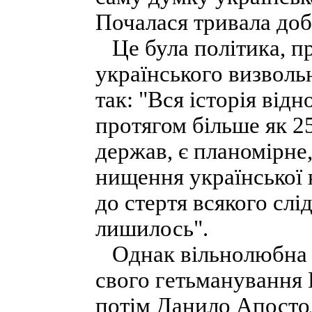
Почалася тривала доба
Це була політика, пр
українського визволь
так: "Вся історія ві
протягом більше як 25
держав, є планомірне
нищення української 
до стертя всякого сліду
лишилось".
Однак вільнолюбна ду
свого гетьманування
потім Данило Апосто