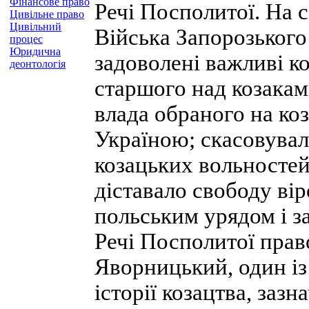
Фінансове право
Речі Посполитої. На с
Цивільне право
Цивільний
Війська Запорозького
процес
Юридична
задоволені важливі к
деонтологія
старшого над козакам
влада обраного на коз
Україною; скасовува
козацьких вольностей
діставало свободу ві
польським урядом і за
Речі Посполитої право
Яворницький, один із
історії козацтва, зазн