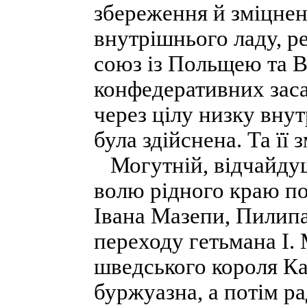
збереження й зміцненн
внутрішнього ладу, ре
союз із Польщею та 
конфедеративних засад
через цілу низку внут
була здійснена. Та її 
Могутній, відчайдуш
волю рідного краю по
Івана Мазепи, Пилипа 
переходу гетьмана І. 
шведського короля Ка
буржуазна, а потім р