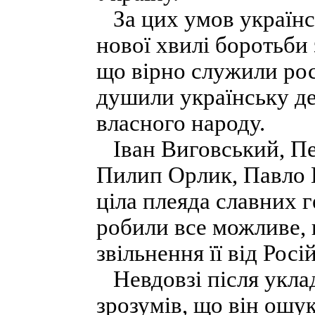
За цих умов українсь
нової хвилі боротьби 
що вірно служили рос
душили українську де
власного народу.
Іван Виговський, Пе
Пилип Орлик, Павло 
ціла плеяда славних г
робили все можливе, 
звільнення її від Росій
Невдовзі після укла
зрозумів, що він ошу