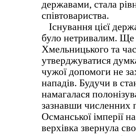
державами, стала рі
співтовариства.
Існування цієї держа
було нетривалим. Ще 
Хмельницького та ча
утверджуватися думка
чужої допомоги не за
нападів. Будучи в ста
намагалася полонізува
зазнавши численних п
Османської імперії на
верхівка звернула свої