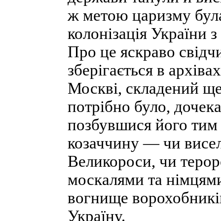
ж метою царизму була
колонізація України з
Про це яскраво свідчи
зберігається в архіва
Москві, складений ще
потрібно було, дочек
позбувшися його тим
козаччину — чи висел
Великороси, чи терор
москалями та німцям
вогнище ворохобників
Україну.