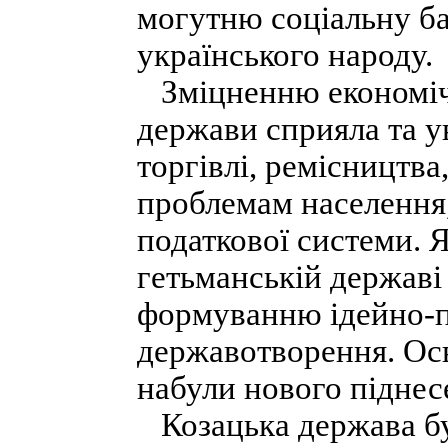
могутню соціальну баз
українського народу.
Зміцненню економічн
держави сприяла та ув
торгівлі, ремісництва
проблемам населення
податкової системи. Я
гетьманській державі
формуванню ідейно-по
державотворення. Осві
набули нового піднес
Козацька держава бу