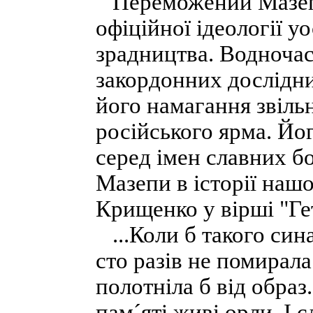
Переможений Мазепа 
офіційної ідеології у
зрадництва. Водночас 
закордонних дослідник
його намагання звіль
російського ярма. Йог
серед імен славних б
Мазепи в історії нашо
Крищенко у вірші "Ге
...Коли б такого сина
сто разів не помирал
полотніла б від образ
пам´яті живі орли. І 