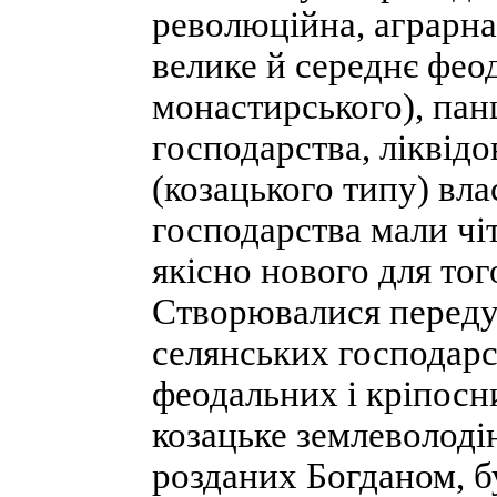
революційна, аграрна
велике й середнє фео
монастирського), па
господарства, ліквід
(козацького типу) вла
господарства мали чі
якісно нового для то
Створювалися переду
селянських господарс
феодальних і кріпосн
козацьке землеволодін
розданих Богданом, 