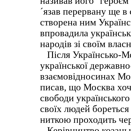
називав його "героєм 
´язав перервану ще в 
створена ним Українс
впровадила українськ
народів зі своїм влас
Після Українсько-Мос
української державно
взаємовідносинах Мо
писав, що Москва хоче
свободи українського
своїх людей бореться
ниткою проходить чер
Керівництво козацьк