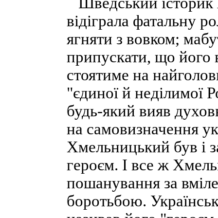
Шведський історик А
відіграла фатальну ро
ягняти з вовком; мабу
припускати, що його 
стоятиме на найголов
"єдиної й неділимої Р
будь-який вияв духовн
на самовизначення ук
Хмельницький був і 
героєм. І все ж Хмел
пошанування за вміл
боротьбою. Українсь