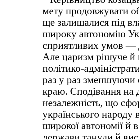
мету продовжувати об
ще залишалися під вл
широку автономію Укра
сприятливих умов — д
Але царизм рішуче й 
політико-адміністрат
раз у раз зменшуючи 
краю. Сподівання на 
незалежність, що сфо
українського народу в
широкої автономії й в
держави танули й вис