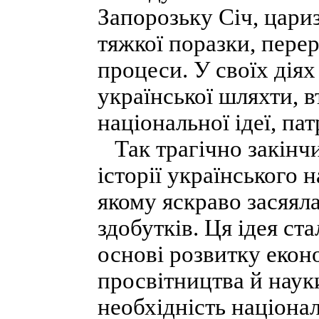
Запорозьку Січ, цари
тяжкої поразки, перер
процеси. У своїх діях
української шляхти, в
національної ідеї, пат
Так трагічно закінчи
історії українського 
якому яскраво засяяла
здобутків. Ця ідея ст
основі розвитку екон
просвітництва й наук
необхідність націона