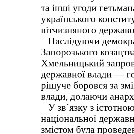
та інші угоди гетьма
українського конституц
вітчизняного держав
Наслідуючи демократ
Запорозького козацтва
Хмельницький запров
державної влади — г
рішуче боровся за зм
влади, долаючи анархі
У зв´язку з істотно
національної державн
змістом була проведе