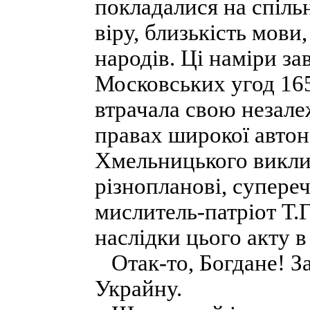
покладалися на спіль
віру, близькість мови
народів. Ці наміри з
Московських угод 165
втрачала свою незалеж
правах широкої автоном
Хмельницького викли
різнопланові, супере
мислитель-патріот Т.
наслідки цього акту в
Отак-то, Богдане! З
Украйну.