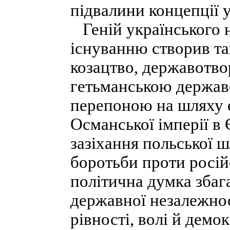
підвалини концепції у
Геній українського н
існуванню створив та
козацтво, державотво
гетьманською державо
перепоною на шляху е
Османської імперії в
зазіхання польської ш
боротьби проти росій
політична думка збаг
державної незалежност
рівності, волі й демо