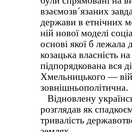
були спрямовані на в
взаємозв´язаних завд
держави в етнічних м
ній нової моделі соці
основі якої б лежала 
козацька власність н
підпорядкована вся ді
Хмельницького — війс
зовнішньополітична.
Відновлену українсь
розглядав як спадкоє
тривалість державотв
землях.