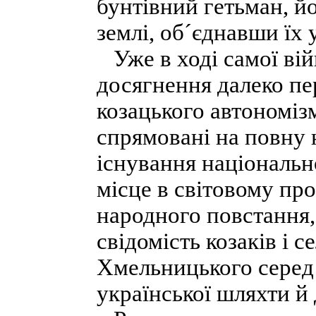
бунтівний гетьман, йо
землі, об´єднавши їх 
Уже в ході самої війн
досягнення далеко п
козацького автономіз
спрямовані на повну 
існування національн
місце в світовому пр
народного повстання,
свідомість козаків і 
Хмельницького серед 
української шляхти й