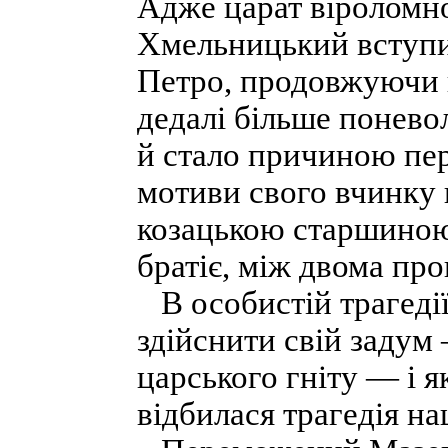
Адже царат віроломно
Хмельницький вступив
Петро, продовжуючи п
дедалі більше понево
й стало причиною пер
мотиви свого вчинку 
козацькою старшиною 
братіє, між двома пр
В особистій трагедії
здійснити свій задум
царського гніту — і я
відбилася трагедія на