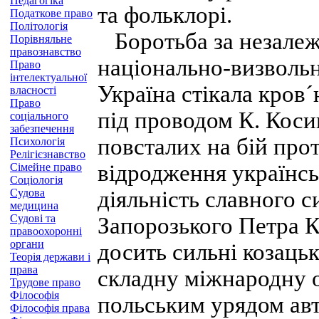
Педагогіка
та фольклорі.
Податкове право
Політологія
Боротьба за незалеж
Порівняльне
правознавство
національно-визвольн
Право
інтелектуальної
Україна стікала кров
власності
Право
під проводом К. Коси
соціального
забезпечення
повсталих на бій прот
Психологія
Релігієзнавство
відродження українсь
Сімейне право
Соціологія
Судова
діяльність славного с
медицина
Судові та
Запорозького Петра 
правоохоронні
органи
досить сильні козаць
Теорія держави і
права
складну міжнародну о
Трудове право
Філософія
польським урядом авт
Філософія права