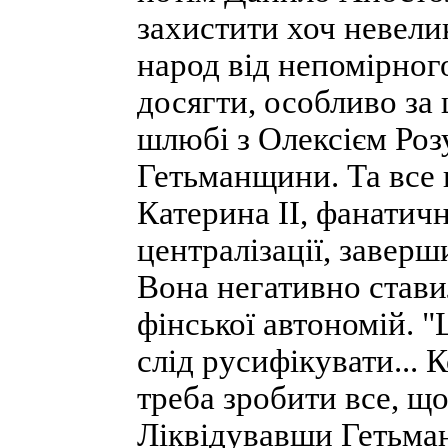
захистити хоч невели
народ від непомірног
досягти, особливо за
шлюбі з Олексієм Роз
Гетьманщини. Та все 
Катерина II, фанатич
централізації, заверш
Вона негативно ставил
фінської автономій. "
слід русифікувати... 
треба зробити все, що
Ліквідувавши Гетьма