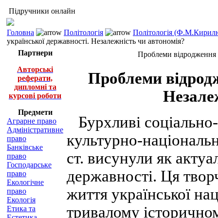
Підручники онлайн
Головна
Політологія
Політологія (Ф.М.Кирилю
української державності. Незалежність чи автономія?
Партнери
Проблеми відродження у
Авторські
Проблеми відродж
реферати,
дипломні та
Незале
курсові роботи
Предмети
Бурхливі соціально-
Аграрне право
Адміністративне
культурно-національн
право
Банківське
ст. висунули як акту
право
Господарське
державності. Ця твор
право
Екологічне
життя української нац
право
Екологія
тривалому історично
Етика та
Естетика