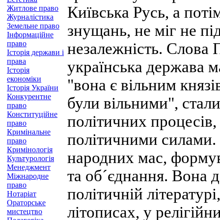
Київська Русь, а поті
Житлове право
Журналістика
Земельне право
знущань, не міг не пі
Інформаційне
право
незалежність. Слова 
Історія держави і
права
українська держава м
Історія
економіки
"вона є вільним князі
Історія України
Конкурентне
були вільними", стал
право
Конституційне
політичних процесів,
право
Кримінальне
політичними силами.
право
Кримінологія
народних мас, формув
Культурологія
Менеджмент
та об´єднання. Вона д
Міжнародне
право
політичній літературі
Нотаріат
Ораторське
літописах, у релігійн
мистецтво