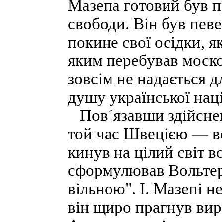
Мазепа готовий був п
свободи. Він був пев
покине свої осідки, я
яким перебував москов
зовсім не надається д
душу української наці
Пов´язавши здійсненн
той час Швецією — в
кинув на цілий світ в
сформулював Вольтер:
вільною". І. Мазепі н
він щиро прагнув вир