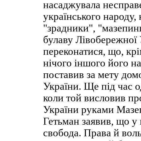
насаджувала несправе
українського народу,
"зрадники", "мазепин
булаву Лівобережної У
переконатися, що, крі
нічого іншого його на
поставив за мету дом
України. Ще під час о
коли той висловив пр
України руками Мазеп
Гетьман заявив, що у 
свобода. Права й вол