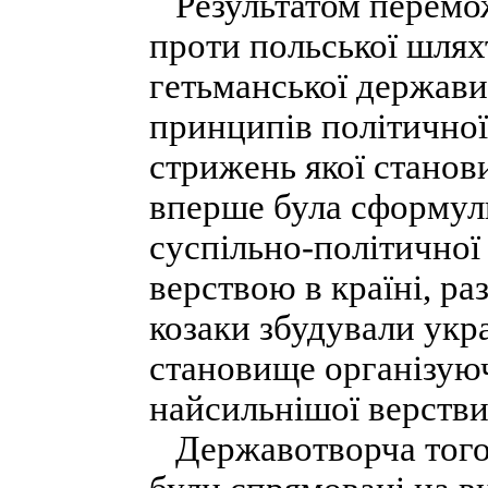
Результатом перемож
проти польської шлях
гетьманської держави
принципів політично
стрижень якої станов
вперше була сформуль
суспільно-політичної
верствою в країні, ра
козаки збудували укра
становище організуюч
найсильнішої верстви
Державотворча тогоч