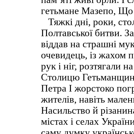
гетьмане Мазепо, Що 
Тяжкі дні, роки, стол
Полтавської битви. З
віддав на страшні му
очевидець, із жахом п
рук і ніг, розтягали н
Столицю Гетьманщин
Петра І жорстоко пог
жителів, навіть мален
Насильство й різанин
містах і селах Украї
саму думку українськ