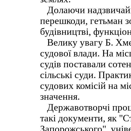
Долаючи надзвичайно
перешкоди, гетьман з
будівництві, функціон
Велику увагу Б. Хм
судової влади. На мі
судів поставали сотен
сільські суди. Практ
судових комісій на м
значення.
Державотворчі проце
такі документи, як "С
Запорожського", унів