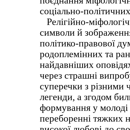
поєднання міфологічн
соціально-політичних
Релігійно-міфологічн
символи й зображення
політико-правової ду
родоплемінних та ран
найдавніших оповідях
через страшні випробу
суперечки з різними 
легенди, а згодом би
формування у молоді 
переборенні тяжких н
високої любові до сво