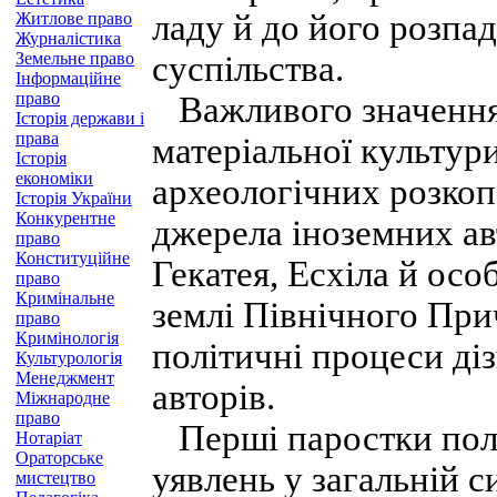
ладу й до його розпа
Житлове право
Журналістика
Земельне право
суспільства.
Інформаційне
право
Важливого значення 
Історія держави і
права
матеріальної культури
Історія
економіки
археологічних розкоп
Історія України
Конкурентне
джерела іноземних авт
право
Конституційне
Гекатея, Есхіла й осо
право
Кримінальне
землі Північного При
право
Кримінологія
політичні процеси діз
Культурологія
Менеджмент
авторів.
Міжнародне
право
Перші паростки полі
Нотаріат
Ораторське
уявлень у загальній с
мистецтво