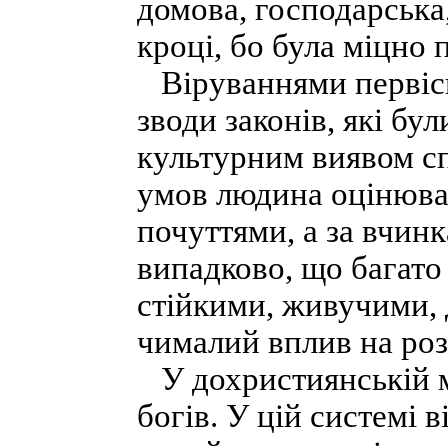
домова, господарська
кроці, бо була міцно п
Віруваннями первісно
зводи законів, які бу
культурним виявом сп
умов людина оцінювал
почуттями, а за вчин
випадково, що багато
стійкими, живучими, 
чималий вплив на роз
У дохристиянській мі
богів. У цій системі 