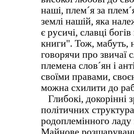
наші, плем´я за плем´я,
землі нашій, яка нале
є русичі, славці богі
книги". Тож, мабуть,
говорячи про звичаї с
племена слов´ян і ант
своїми правами, своєю
можна схилити до рабс
Глибокі, докорінні з
політичних структура
родоплемінного ладу 
Майнове розшаруванн