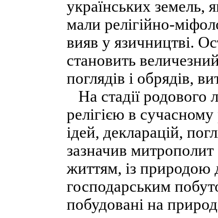
українських земель, я
мали релігійно-міфол
вияв у язичництві. Ос
становить величезний
поглядів і обрядів, в
На стадії родового л
релігією в сучасному
ідей, декларацій, погл
зазначив митрополит 
життям, із природою 
господарським побуто
побудовані на природі