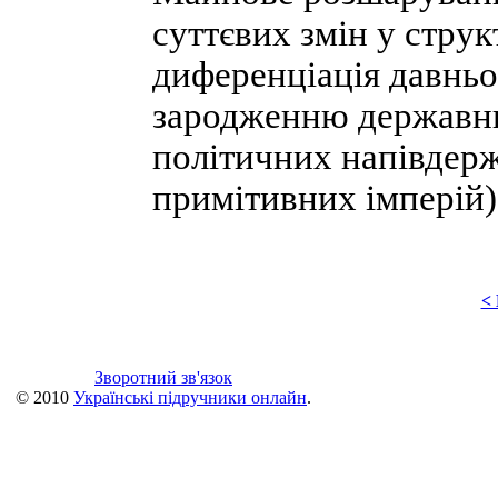
суттєвих змін у струк
диференціація давньо
зародженню державн
політичних напівдерж
примітивних імперій)
<
Зворотний зв'язок
© 2010
Українські підручники онлайн
.