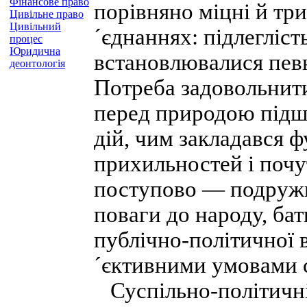
Фінансове право
порівняно міцні й тр
Цивільне право
Цивільний
´єднаннях: підлеглість
процес
Юридична
встановлювалися певн
деонтологія
Потреба задовольнити 
перед природою підш
дій, чим закладався 
прихильностей і почутт
поступово — подружн
поваги до народу, ба
публічно-політичної 
´єктивними умовами с
Суспільно-політичні