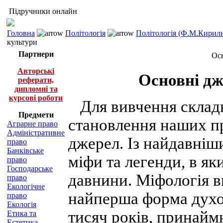
Підручники онлайн
Головна
Політологія
Політологія (Ф.М.Кирилю
культури
Партнери
Осн
Авторські
Основні дж
реферати,
дипломні та
курсові роботи
Для вивчення склад
Предмети
становлення наших п
Аграрне право
Адміністративне
джерел. Із найдавніш
право
Банківське
міфи та легенди, в як
право
Господарське
давнини. Міфологія 
право
Екологічне
найперша форма духов
право
Екологія
тисяч років, принайм
Етика та
Естетика