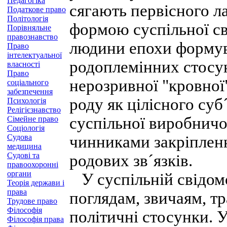
Педагогіка
сягають первісного л
Податкове право
Політологія
формою суспільної св
Порівняльне
правознавство
людини епохи формув
Право
інтелектуальної
родоплемінних стосун
власності
Право
нерозривної "кровної"
соціального
забезпечення
роду як цілісного суб
Психологія
Релігієзнавство
суспільної виробничо
Сімейне право
Соціологія
Судова
чинниками закріплен
медицина
Судові та
родових зв´язків.
правоохоронні
органи
У суспільній свідом
Теорія держави і
права
поглядам, звичаям, т
Трудове право
Філософія
політичні стосунки. 
Філософія права