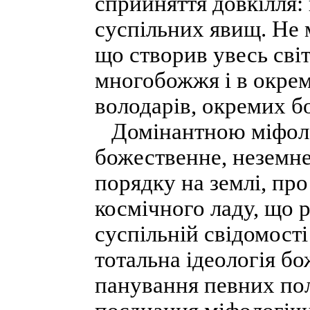
сприйняття довкілля: 
суспільних явищ. Не 
що створив увесь сві
многобожжя і в окрем
володарів, окремих бо
Домінантною міфолог
божественне, неземне
порядку на землі, про
космічного ладу, що 
суспільній свідомост
тотальна ідеологія б
панування певних пол