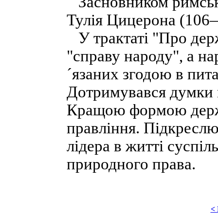
Засновником римсько
Тулія Цицерона (106—4
У трактаті "Про держ
"справу народу", а на
´язаних згодою в пита
Дотримувався думки 
Кращою формою держ
правління. Підкресл
лідера в житті суспі
природного права.
<