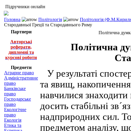
Підручники онлайн
Головна
Політологія
Політологія (Ф.М.Кирилю
Стародавньої Греції та Стародавнього Риму
Партнери
Політична думк
Авторські
Політична ду
реферати,
дипломні та
Ста
курсові роботи
Предмети
У результаті спосте
Аграрне право
Адміністративне
та явищ, накопичення
право
Банківське
навчилися знаходити 
право
Господарське
досить стабільні зв´я
право
Екологічне
надприродних сил. То
право
Екологія
предметом аналізу, що
Етика та
Естетика