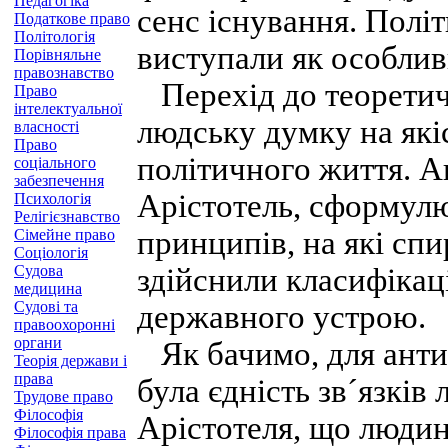
Педагогіка
сенс існування. Політ
Податкове право
Політологія
виступали як особлив
Порівняльне
правознавство
Перехід до теоретичн
Право
інтелектуальної
людську думку на які
власності
Право
політичного життя. А
соціального
забезпечення
Арістотель, сформул
Психологія
Релігієзнавство
принципів, на які спи
Сімейне право
Соціологія
Судова
здійснили класифікаці
медицина
Судові та
державного устрою.
правоохоронні
органи
Як бачимо, для анти
Теорія держави і
права
була єдність зв´язків
Трудове право
Філософія
Арістотеля, що людин
Філософія права