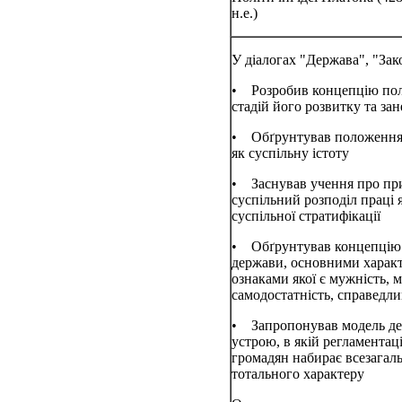
н.е.)
У діалогах "Держава", "Зако
• Розробив концепцію полі
стадій його розвитку та за
• Обґрунтував положення
як суспільну істоту
• Заснував учення про при
суспільний розподіл праці 
суспільної стратифі­кації
• Обґрунтував концепцію і
держави, основними харак
ознаками якої є муж­ність, м
самодостатність, справедлив
• Запропонував модель де
устрою, в якій регламента­ц
громадян набирає всезагаль
тотального харак­теру