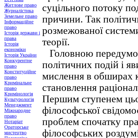
суцільного потоку под
Житлове право
Журналістика
Земельне право
причини. Так політич
Інформаційне
право
розмежованої системи
Історія держави і
права
теорії.
Історія
економіки
Головною передумов
Історія України
Конкурентне
політичних подій і я
право
Конституційне
мислення в обширах к
право
Кримінальне
становлення раціонал
право
Кримінологія
Першим ступенем цьо
Культурологія
Менеджмент
філософської свідомо
Міжнародне
право
проблем спочатку пра
Нотаріат
Ораторське
філософських роздумі
мистецтво