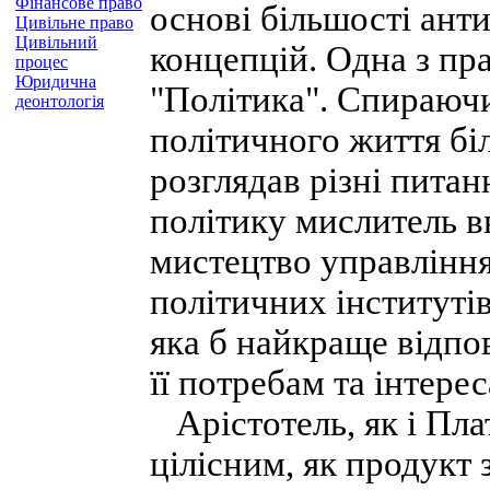
Фінансове право
основі більшості ант
Цивільне право
Цивільний
концепцій. Одна з пр
процес
Юридична
"Політика". Спираючи
деонтологія
політичного життя біл
розглядав різні пита
політику мислитель 
мистецтво управління
політичних інститутів
яка б найкраще відпо
її потребам та інтере
Арістотель, як і Пла
цілісним, як продукт 