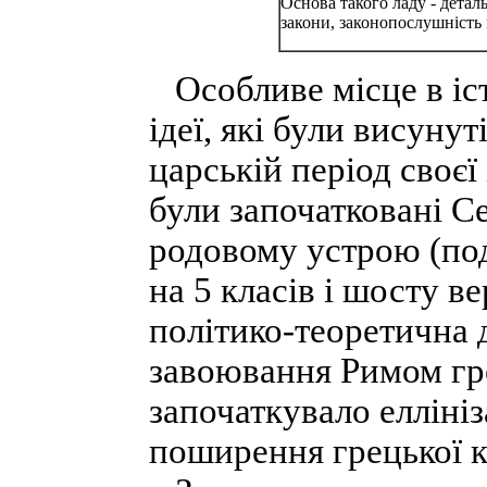
Основа такого ладу - деталь
закони, законопослушність
Особливе місце в іст
ідеї, які були висуну
царській період своєї 
були започатковані Се
родовому устрою (по
на 5 класів і шосту в
політико-теоретична 
завоювання Римом грец
започаткувало еллініз
поширення грецької к