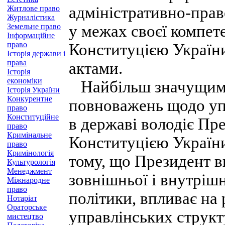
адміністративно-прав
Житлове право
Журналістика
Земельне право
у межах своєї компет
Інформаційне
право
Конституцією Україн
Історія держави і
права
актами.
Історія
економіки
Найбільш значущим 
Історія України
Конкурентне
повноважень щодо уп
право
Конституційне
в державі володіє Пр
право
Кримінальне
Конституцією України
право
Кримінологія
тому, що Президент в
Культурологія
Менеджмент
зовнішньої і внутрішн
Міжнародне
право
політики, впливає на 
Нотаріат
Ораторське
управлінських структу
мистецтво