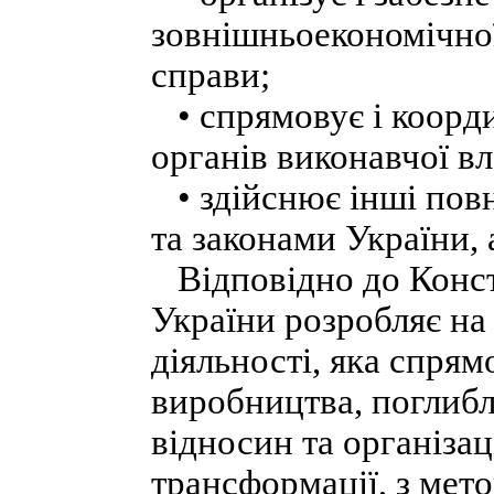
зовнішньоекономічної
справи;
• спрямовує і коорди
органів виконавчої вл
• здійснює інші пов
та законами України,
Відповідно до Консти
України розробляє на
діяльності, яка спря
виробництва, поглиб
відносин та організа
трансформації, з ме