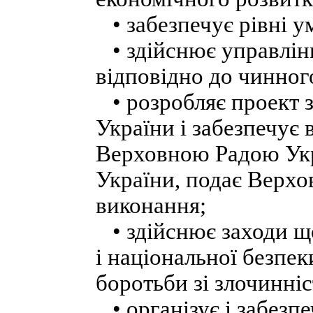
• забезпечує рівні у
• здійснює управлінн
відповідно до чинног
• розробляє проект 
України і забезпечує
Верховною Радою Ук
України, подає Верхов
виконання;
• здійснює заходи щ
і національної безпек
боротьби зі злочинні
• організує і забезпе