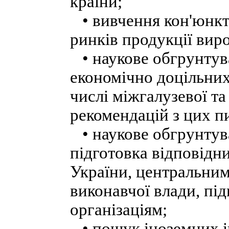
країни;
• вивчення кон'юнкт
ринків продукції вир
• наукове обгрунтув
економічно доцільних
числі міжгалузевої та
рекомендацій з цих п
• наукове обгрунтува
підготовка відповідн
України, центральним
виконавчої влади, пі
організаціям;
• пошук іноземних ін