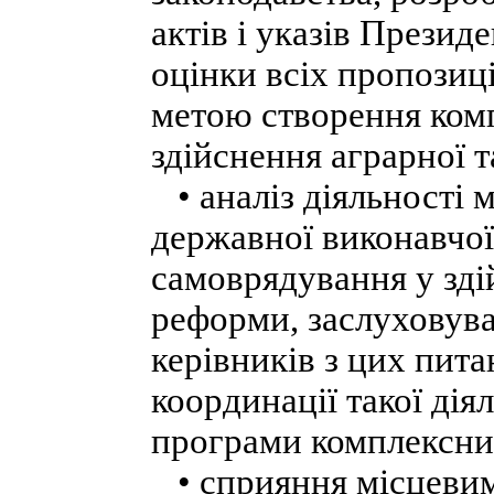
актів і указів Презид
оцінки всіх пропозиці
метою створення комп
здійснення аграрної 
• аналіз діяльності м
державної виконавчої 
самоврядування у зді
реформи, заслуховува
керівників з цих пита
координації такої ді
програми комплексни
• сприяння місцевим