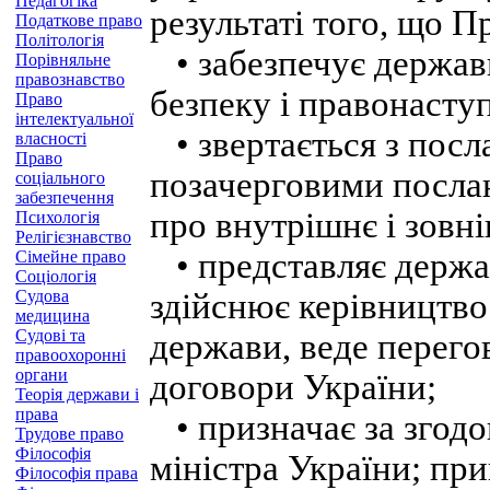
Педагогіка
результаті того, що П
Податкове право
Політологія
• забезпечує державн
Порівняльне
правознавство
безпеку і правонасту
Право
інтелектуальної
• звертається з посл
власності
Право
позачерговими посла
соціального
забезпечення
про внутрішнє і зовн
Психологія
Релігієзнавство
• представляє держа
Сімейне право
Соціологія
Судова
здійснює керівництв
медицина
Судові та
держави, веде перего
правоохоронні
органи
договори України;
Теорія держави і
права
• призначає за згодо
Трудове право
Філософія
міністра України; пр
Філософія права