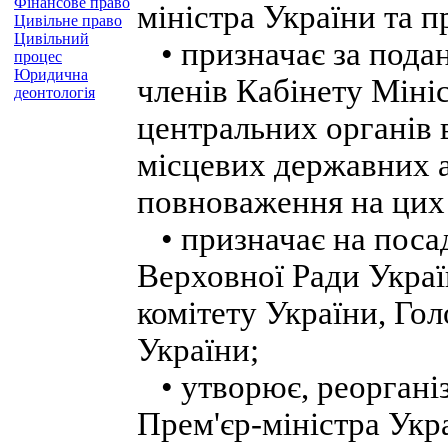
Фінансове право
міністра України та 
Цивільне право
Цивільний
• призначає за подан
процес
Юридична
членів Кабінету Мініс
деонтологія
центральних органів в
місцевих державних а
повноваження на цих
• призначає на посад
Верховної Ради Укра
комітету України, Го
України;
• утворює, реорганіз
Прем'єр-міністра Укра