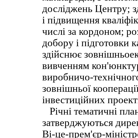
досліджень Центру; з
і підвищення кваліфік
числі за кордоном; р
добору і підготовки к
здійснює зовнішньоеко
вивченням кон'юнкту
виробничо-технічног
зовнішньої коопераці
інвестиційних проекті
Річні тематичні план
затверджуються дире
Ві-це-прем'єр-мініст