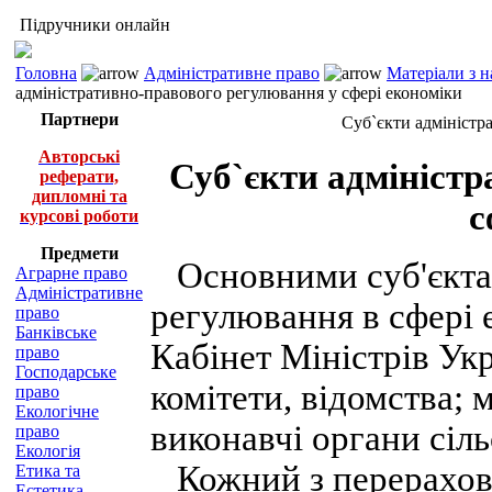
Підручники онлайн
Головна
Адміністративне право
Матеріали з 
адміністративно-правового регулювання у сфері економіки
Партнери
Суб`єкти адміністр
Авторські
Суб`єкти адмініст
реферати,
дипломні та
с
курсові роботи
Предмети
Основними суб'єктам
Аграрне право
Адміністративне
регулювання в сфері 
право
Банківське
Кабінет Міністрів Укр
право
Господарське
комітети, відомства; 
право
Екологічне
виконавчі органи сіль
право
Екологія
Кожний з перерахова
Етика та
Естетика