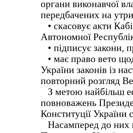
органи виконавчої вл
передбачених на утри
• скасовує акти Кабі
Автономної Республі
• підписує закони, 
• має право вето щ
України законів із н
повторний розгляд Ве
З метою найбільш ефе
повноважень Президент
Конституції України 
Насамперед до них н