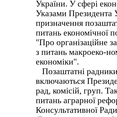
України. У сфері еко
Указами Президента У
призначення позаштат
питань економічної по
"Про організаційне з
з питань макроеко-но
економіки".
Позаштатні радники 
включаються Президе
рад, комісій, груп. Та
питань аграрної рефор
Консультативної Ради