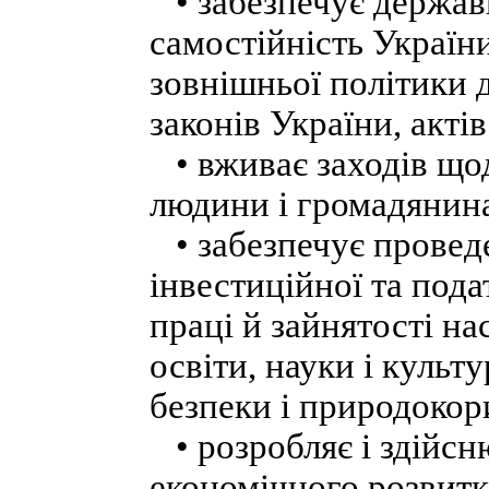
• забезпечує державн
самостійність України
зовнішньої політики 
законів України, акті
• вживає заходів щод
людини і громадянин
• забезпечує проведе
інвестиційної та пода
праці й зайнятості на
освіти, науки і культ
безпеки і природокор
• розробляє і здійсн
економічного розвитк