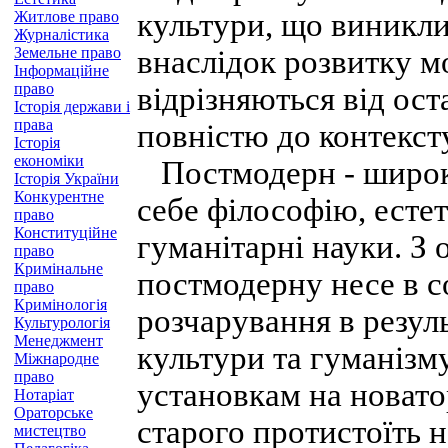
культури, що виникли 
Житлове право
Журналістика
Земельне право
внаслідок розвитку м
Інформаційне
право
відрізняються від ост
Історія держави і
права
повністю до контекст
Історія
економіки
Постмодерн - широка
Історія України
Конкурентне
себе філософію, естет
право
Конституційне
гуманітарні науки. З 
право
Кримінальне
постмодерну несе в с
право
Кримінологія
розчарування в резуль
Культурологія
Менеджмент
культури та гуманізму
Міжнародне
право
установкам на новато
Нотаріат
Ораторське
старого протистоїть 
мистецтво