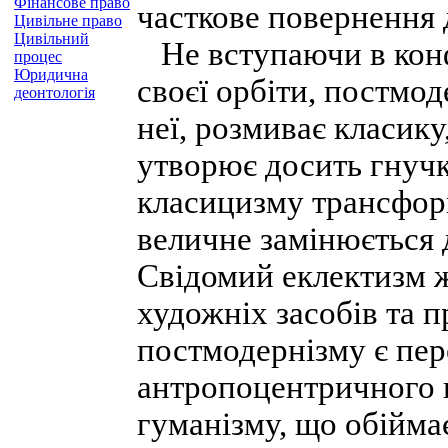
Фінансове право
часткове повернення 
Цивільне право
Цивільний
Не вступаючи в конфл
процес
Юридична
своєї орбіти, постмо
деонтологія
неї, розмиває класику
утворює досить гнучк
класицизму трансфор
величне замінюється 
Свідомий еклектизм 
художніх засобів та 
постмодернізму є пер
антропоцентричного 
гуманізму, що обійма