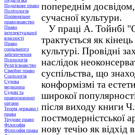
Педагогіка
попереднім досвідом,
Податкове право
Політологія
сучасної культури.
Порівняльне
правознавство
У праці А. Тойнбі "О
Право
інтелектуальної
трактується як кінець
власності
Право
культурі. Провідні за
соціального
забезпечення
наслідок неоконсерва
Психологія
Релігієзнавство
суспільства, що знах
Сімейне право
Соціологія
Судова
конформізмі та естет
медицина
Судові та
широкої популярності
правоохоронні
органи
після виходу книги Ч
Теорія держави і
права
постмодерністської а
Трудове право
Філософія
нову течію як відхід в
Філософія права