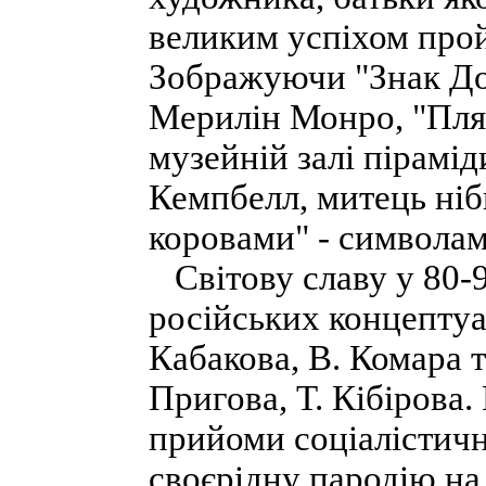
великим успіхом прой
Зображуючи "Знак До
Мерилін Монро, "Пля
музейній залі пірамі
Кемпбелл, митець ніб
коровами" - символами
Світову славу у 80-9
російських концептуал
Кабакова, В. Комара 
Пригова, Т. Кібірова
прийоми соціалістичн
своєрідну пародію на 