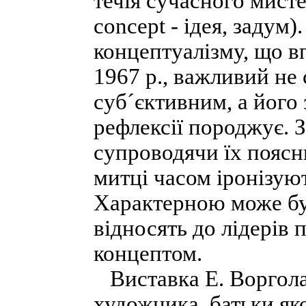
течія сучасного мисте
concept - ідея, задум
концептуалізму, що в
1967 p., важливий не
суб´єктивним, а його з
рефлексії породжує. 
супроводячи їх пояс
митці часом іронізую
Характерною може бут
відносять до лідерів п
концептом.
Виставка Е. Воргола
художника, батьки яко