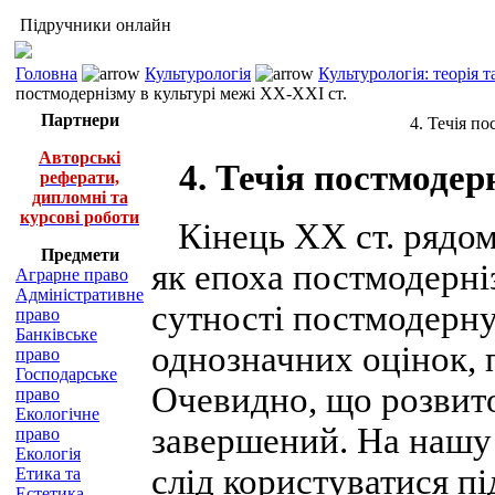
Підручники онлайн
Головна
Культурологія
Культурологія: теорія т
постмодернізму в культурі межі ХХ-ХХІ ст.
Партнери
4. Течія п
Авторські
4. Течія постмодер
реферати,
дипломні та
курсові роботи
Кінець XX ст. рядом 
Предмети
як епоха постмодерні
Аграрне право
Адміністративне
сутності постмодерну
право
Банківське
однозначних оцінок, 
право
Господарське
Очевидно, що розвит
право
Екологічне
завершений. На нашу
право
Екологія
слід користуватися пі
Етика та
Естетика