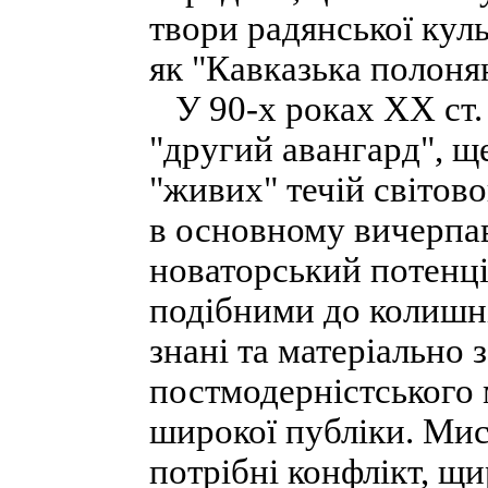
твори радянської куль
як "Кавказька полонян
У 90-х роках XX ст.
"другий авангард", щ
"живих" течій світово
в основному вичерпав
новаторський потенці
подібними до колишні
знані та матеріально 
постмодерністського 
широкої публіки. Мис
потрібні конфлікт, щи