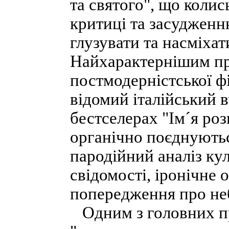
та святого", що колис
критиці та засудженн
глузувати та насміха
Найхарактернішим пр
постмодерністської ф
відомий італійський 
бестселерах "Ім´я ро
органічно поєднуютьс
пародійний аналіз ку
свідомості, іронічне
попередження про неб
Одним з головних пр