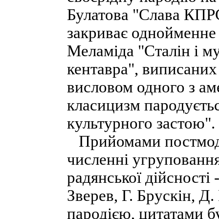
Булатова "Слава КПРС
закриває однойменне 
Меламіда "Сталін і му
кентавра", виписаних 
висловом одного з ам
класицизм пародуєть
культурного застою".
Прийомами постмоде
численні угруповання
радянської дійсності 
Зверев, Г. Брускін, Д
пародією, цитатами б