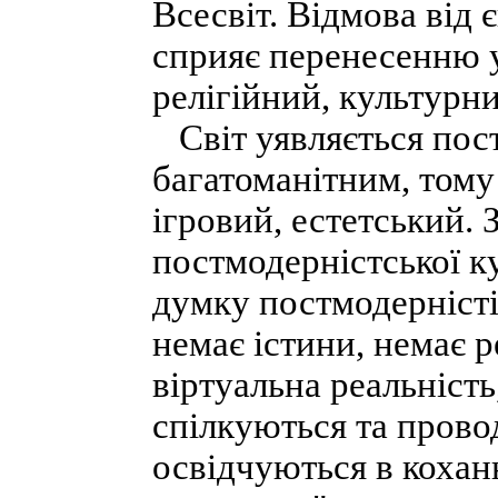
Всесвіт. Відмова від
сприяє перенесенню ув
релігійний, культурн
Світ уявляється пос
багатоманітним, тому
ігровий, естетський. 
постмодерністської ку
думку постмодерністів
немає істини, немає р
віртуальна реальність
спілкуються та провод
освідчуються в кохан