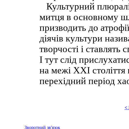
Культурний плюралізм
митця в основному шл
призводить до атрофії
діячів культури нази
творчості і ставлять 
І тут слід прислухати
на межі XXI століття 
перехідний період ха
<
Зворотний зв'язок