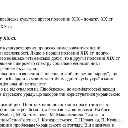
країнська культура другої половини XIX - початку XX ст.
 XX ст.
у XX ст.
. у культуротворчих процесах вимальовуються певні
о незалежності. Якщо в першій половині XIX ст. пошук
во козацько-гетьманської доби), то в другій половині XIX ст.
ирішення широкого спектру соціально-економічних і
раїнської культури.
нального визволення -"повернення обличчям до народу", що
логії відкрило мовну та етнічну єдність усіх українських
аціональний менталітет.
 це відчувалося на Лівобережжі, де асиміляторські заходи
ів царського уряду, що забороняли користуватися українською
цький рух. Поштовхом до нової хвилі просвітництва в
в) не лише російською, а й українською мовами. На його
. Куліша, М. Костомарова, М. Максимовича. Там же, в
ітки-Основ´яненка, І. Котляревського, Т. Шевченка, П. Куліша,
вним проблемам українського світогляду. Він відзначав в