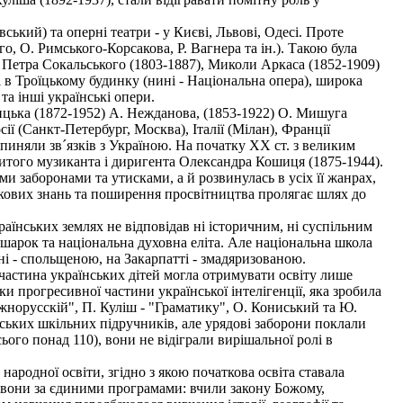
кий) та оперні театри - у Києві, Львові, Одесі. Проте
, О. Римського-Корсакова, Р. Вагнера та ін.). Такою була
 Петра Сокальського (1803-1887), Миколи Аркаса (1852-1909)
 в Троїцькому будинку (нині - Національна опера), широка
та інші українські опери.
цька (1872-1952) А. Нежданова, (1853-1922) О. Мишуга
ї (Санкт-Петербург, Москва), Італії (Мілан), Франції
ипиняли зв´язків з Україною. На початку XX ст. з великим
витого музиканта і диригента Олександра Кошиця (1875-1944).
и заборонами та утисками, а й розвинулась в усіх її жанрах,
аукових знань та поширення просвітництва пролягає шлях до
аїнських землях не відповідав ні історичним, ні суспільним
ошарок та національна духовна еліта. Але національна школа
ні - спольщеною, на Закарпатті - змадяризованою.
частина українських дітей могла отримувати освіту лише
 прогресивної частини української інтелігенції, яка зробила
жнорусскій", П. Куліш - "Граматику", О. Кониський та Ю.
ських шкільних підручників, але урядові заборони поклали
ього понад 110), вони не відіграли вирішальної ролі в
ародної освіти, згідно з якою початкова освіта ставала
и вони за єдиними програмами: вчили закону Божому,