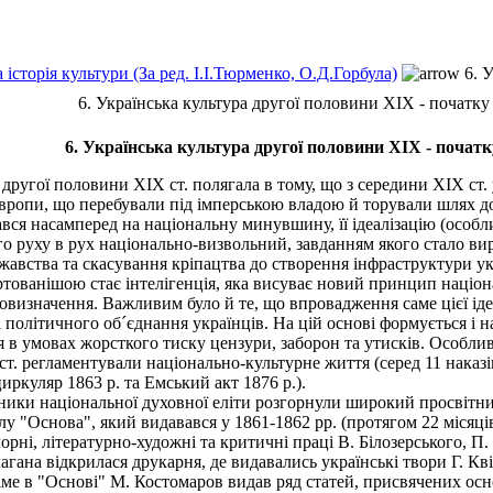
а історія культури (За ред. І.І.Тюрменко, О.Д.Горбула)
6. У
6. Українська культура другої половини XIX - початку
6. Українська культура другої половини XIX - початк
другої половини XIX ст. полягала в тому, що з середини XIX ст
Європи, що перебували під імперською владою й торували шлях д
вся насамперед на національну минувшину, її ідеалізацію (особли
го руху в рух національно-визвольний, завданням якого стало в
жавства та скасування кріпацтва до створення інфраструктури ук
тованішою стає інтелігенція, яка висуває новий принцип націо
мовизначення. Важливим було й те, що впровадження саме цієї ідео
і політичного об´єднання українців. На цій основі формується і н
в умовах жорсткого тиску цензури, заборон та утисків. Особливо
ст. регламентували національно-культурне життя (серед 11 наказ
куляр 1863 р. та Емський акт 1876 p.).
ики національної духовної еліти розгорнули широкий просвітни
лу "Основа", який видавався у 1861-1862 pp. (протягом 22 місяці
орні, літературно-художні та критичні праці В. Білозерського, П
агана відкрилася друкарня, де видавались українські твори Г. Кв
е в "Основі" М. Костомаров видав ряд статей, присвячених осно