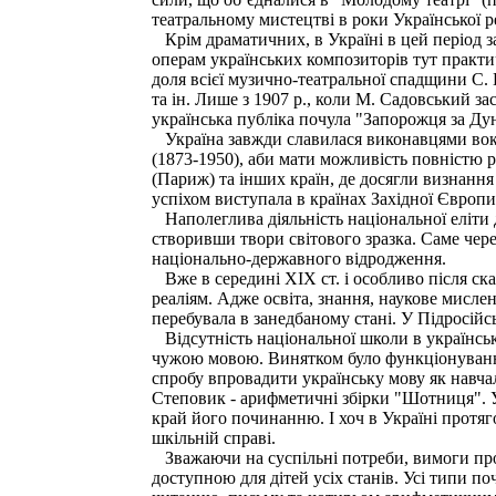
театральному мистецтві в роки Української р
Крім драматичних, в Україні в цей період за
операм українських композиторів тут практич
доля всієї музично-театральної спадщини С.
та ін. Лише з 1907 p., коли М. Садовський 
українська публіка почула "Запорожця за Дун
Україна завжди славилася виконавцями вока
(1873-1950), аби мати можливість повністю р
(Париж) та інших країн, де досягли визнання
успіхом виступала в країнах Західної Європ
Наполеглива діяльність національної еліти д
створивши твори світового зразка. Саме чер
національно-державного відродження.
Вже в середині XIX ст. і особливо після ска
реаліям. Адже освіта, знання, наукове мисл
перебувала в занедбаному стані. У Підросійс
Відсутність національної школи в українськ
чужою мовою. Винятком було функціонування "
спробу впровадити українську мову як навчал
Степовик - арифметичні збірки "Шотниця". У
край його починанню. І хоч в Україні протяг
шкільній справі.
Зважаючи на суспільні потреби, вимоги прогр
доступною для дітей усіх станів. Усі типи 