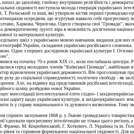
 нахил до ідеалізму, глибоку внутрішню релігійність і демократи
ьної свідомості виступила молода генерація українських інтеле
Т. Рильський та інші, які утворили кістяк першої громадсько-про
ітницьким осередком, що згуртував навколо себе прогресивну і
ави, Харкова, Чернігова, Одеси створила свої "Громади", яких у
на демократичному ґрунті: віра в можливість досягнення націона
ховної та матеріальної культури.
едільних шкіл з українською мовою навчання, видання для них п
 етнографії України, складання українсько-російського словника.
ою. Один з перших дослідників української культури І. Огієнко п
вою".
вся на початку 70-х років XIX ст., коли послабшала цензура. Ра
родилися серед молодших членів "Київської Громади", найбільше 
тор відновлення української державності. Він проголошував пра
ву руху до соціальної справедливості; політичну свободу - як зас
ння. Але, на відміну від представників російської інтелігенції,
ійного шляху розбудови нової України.
ес консолідації інтелектуальної еліти східно- і західноукраїнськ
ски царату щодо української культури, в західноукраїнських земля
лити їх у справу національного та духовного визволення. Тому з
 сприяло заснування 1868 р. у Львові громадського товариства 
об´єднували прогресивну інтелігенцію не тільки цього регіону, а
 І. Франко, М. Коцюбинський, Г. Хоткевич, Л. Українка та ін. Г
 рівня та сприяння формуванню національної свідомості. Для цьог