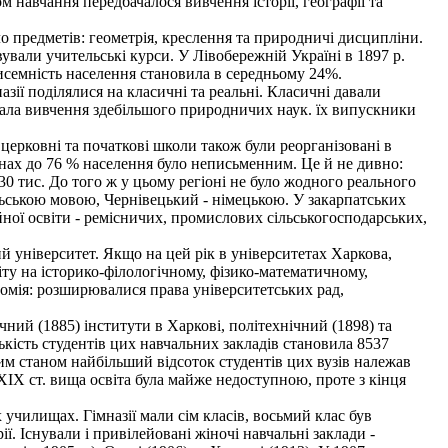
навчання передбачалося вивчення історії, географії та
о предметів: геометрія, креслення та природничі дисципліни.
вували учительські курси. У Лівобережній Україні в 1897 р.
исемність населення становила в середньому 24%.
назії поділялися на класичні та реальні. Класичні давали
бачала вивчення здебільшого природничих наук. їх випускники
церковні та початкові школи також були реорганізовані в
йонах до 76 % населення було неписьменним. Це й не дивно:
30 тис. До того ж у цьому регіоні не було жодного реального
льською мовою, Чернівецький - німецькою. У закарпатських
ої освіти - ремісничих, промислових сільськогосподарських,
ий університет. Якщо на цей рік в університетах Харкова,
віту на історико-філологічному, фізико-математичному,
омія: розширювалися права університетських рад,
ний (1885) інститути в Харкові, політехнічний (1898) та
ькість студентів цих навчальних закладів становила 8537
им станом найбільший відсоток студентів цих вузів належав
XIX ст. вища освіта була майже недоступною, проте з кінця
училищах. Гімназії мали сім класів, восьмий клас був
ї. Існували і привілейовані жіночі навчальні заклади -