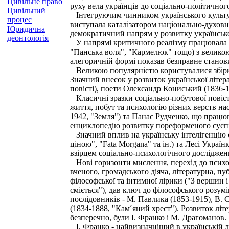
Цивільне право
руху вела українців до соціально-політичног
Цивільний
Інтегруючим чинником українського культуро
процес
виступала каталізатором національно-духов
Юридична
демократичний напрям у розвитку української
деонтологія
У напрямі критичного реалізму працювала п
"Панська воля", "Кармелюк" тощо) з великою 
алегоричній формі показав безправне стано
Великою популярністю користувалися збірки 
Значний внесок у розвиток української літер
повісті), поети Олександр Кониський (1836-19
Класичні зразки соціально-побутової повіст
життя, побут та психологію різних верств на
1942, "Земля") та Панас Рудченко, що працюв
енциклопедію розвитку пореформеного суспіл
Значний вплив на українську інтелігенцію 
ціною", "Fata Morgana" та ін.) та Лесі Украї
взірцем соціально-психологічного дослідження
Нові горизонти мислення, перехід до психол
вченого, громадського діяча, літературна, п
філософської та інтимної лірики ("З вершин і
сміється"), дав ключ до філософського розум
послідовників - М. Павлика (1853-1915), В.
(1834-1888, "Кам´яний хрест"). Розвиток лі
безперечно, були І. Франко і М. Драгоманов.
І. Франко - найвизначніший в українській лі