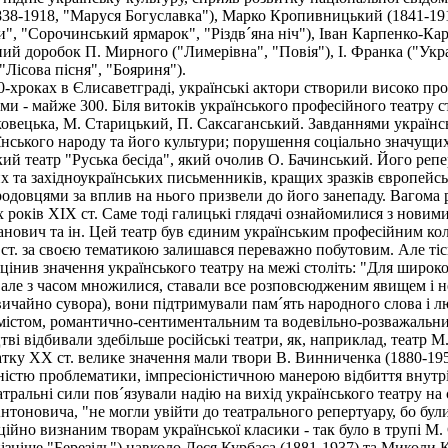
838-1918, "Маруся Богуславка"), Марко Кропивницький (1841-19
", "Сорочинський ярмарок", "Різдв´яна ніч"), Іван Карпенко-Кар
ий доробок П. Мирного ("Лимерівна", "Повія"), І. Франка ("Укра
("Лісова пісня", "Бояриня").
хроках в Єлисаветграді, українські актори створили високо проф
кими - майже 300. Біля витоків українського професійного театру
ьковецька, М. Старицький, П. Саксаганський. Завданнями українс
ського народу та його культури; порушення соціально значущих
ий театр "Руська бесіда", який очолив О. Бачинський. Його репе
х та західноукраїнських письменників, кращих зразків європейськ
одовцями за вплив на нього призвели до його занепаду. Вагома
 років XIX ст. Саме тоді галицькі глядачі ознайомилися з новими 
анович та ін. Цей театр був єдиним українським професійним кол
ст. за своєю тематикою залишався переважно побутовим. Але ті
інив значення українського театру на межі століть: "Для широко
, але з часом множилися, ставали все розповсюдженим явищем і н
звичайно сувора), вони підтримували пам´ять народного слова і л
стом, романтично-сентиментальним та водевільно-розважальним
тві відбивали здебільше російські театри, як, наприклад, театр 
чатку XX ст. велике значення мали твори В. Винниченка (1880-1951
ністю проблематики, імпресіоністичною манерою відбиття внутрі
альні сили пов´язували надію на вихід українського театру на є
нтоновича, "не могли увійти до театрального репертуару, бо бул
ійно визнаним творам української класики - так було в трупі М. 
ізніше "Березіль") навколо Леся Курбаса (1881-1937) та Миколи К