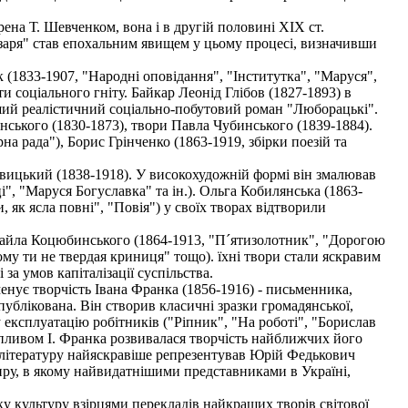
на Т. Шевченком, вона і в другій половині XIX ст.
заря" став епохальним явищем у цьому процесі, визначивши
1833-1907, "Народні оповідання", "Інститутка", "Маруся",
 соціального гніту. Байкар Леонід Глібов (1827-1893) в
ший реалістичний соціально-побутовий роман "Люборацькі".
ського (1830-1873), твори Павла Чубинського (1839-1884).
 рада"), Борис Грінченко (1863-1919, збірки поезій та
евицький (1838-1918). У високохудожній формі він змалював
", "Маруся Богуславка" та ін.). Ольга Кобилянська (1863-
як ясла повні", "Повія") у своїх творах відтворили
хайла Коцюбинського (1864-1913, "П´ятизолотник", "Дорогою
 чому ти не твердая криниця" тощо). їхні твори стали яскравим
за умов капіталізації суспільства.
енує творчість Івана Франка (1856-1916) - письменника,
публікована. Він створив класичні зразки громадянської,
у експлуатацію робітників ("Ріпник", "На роботі", "Борислав
 впливом І. Франка розвивалася творчість найближчих його
у літературу найяскравіше репрезентував Юрій Федькович
нру, в якому найвидатнішими представниками в Україні,
ку культуру взірцями перекладів найкращих творів світової