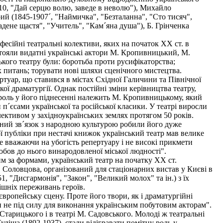
10, "Дай серцю волю, заведе в неволю"), Михайло
ий (1845-1907´, "Наймичка", "Безталанна", "Сто тисяч",
дене щастя", "Учитель", "Кам´яна душа"), Б. Грінченка
есійні театральні колективи, яких на початок XX ст. в
 стояли видатні українські актори М. Кропивницький, М.
ького театру були: боротьба проти русифікаторства;
 питань; торувати нові шляхи сценічного мистецтва.
ртуар, що ставився в містах Східної Галичини та Північної
ої драматургії. Однак постійні зміни керівництва театру,
 роль у його піднесенні належить М. Кропивницькому, який
п´єсами української та російської класики. У театрі виросли
ективом у західноукраїнських землях протягом 50 років.
сний зв´язок з народною культурою робили його дуже
ї публіки при нестачі книжок український театр мав велике
е вважаючи на убогість репертуару і не високі прикмети
юбов до нього винародовленої міської людності".
 за формами, український театр на початку XX ст.
М. Соловцова, організований для стаціонарних вистав у Києві в
, "Дисгармонія", "Закон", "Великий молох" та ін.) з їх
шніх переживань героїв.
вропейську сцену. Проте його твори, як і драматургійні
и не під силу для виконання українським побутовим акторам".
Старицького і в театрі М. Садовського. Молоді ж театральні
уліша (1892-1937), стали відігравати помітну роль у