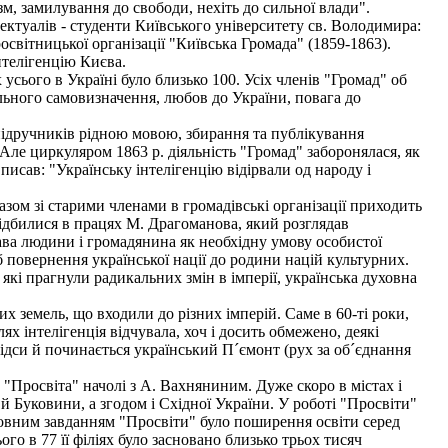
зм, замилування до свободи, нехіть до сильної влади".
ктуалів - студенти Київського університету св. Володимира:
світницької організації "Київська Громада" (1859-1863).
нтелігенцію Києва.
сього в Україні було близько 100. Усіх членів "Громад" об
льного самовизначення, любов до України, повага до
ідручників рідною мовою, збирання та публікування
 Але циркуляром 1863 р. діяльність "Громад" заборонялася, як
исав: "Українську інтелігенцію відірвали од народу і
зом зі старими членами в громадівські організації приходить
відбилися в працях М. Драгоманова, який розглядав
ва людини і громадянина як необхідну умову особистої
іб повернення української нації до родини націй культурних.
 які прагнули радикальних змін в імперії, українська духовна
их земель, що входили до різних імперій. Саме в 60-ті роки,
х інтелігенція відчувала, хоч і досить обмежено, деякі
відси й починається український П´ємонт (рух за об´єднання
"Просвіта" начолі з А. Вахняниним. Дуже скоро в містах і
 й Буковини, а згодом і Східної України. У роботі "Просвіти"
оловним завданням "Просвіти" було поширення освіти серед
о в 77 її філіях було засновано близько трьох тисяч