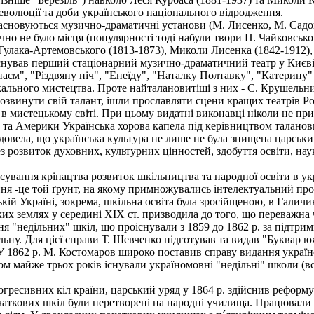
еволюції та доби українського національного відродження.
сновуються музично-драматичні установи (М. Лисенко, М. Садовсь
но не було місця (популярності тоді набули твори П. Чайковського
 Гулака-Артемовського (1813-1873), Миколи Лисенка (1842-1912),
заснував перший стаціонарний музично-драматичний театр у Києві
аєм", "Різдвяну ніч", "Енеїду", "Наталку Полтавку", "Катерину" 
льного мистецтва. Проте найталановитіші з них - С. Крушельни
озвинути свій талант, ішли прославляти сцени кращих театрів Росі
 в мистецькому світі. При цьому видатні виконавці ніколи не пр
и та Америки Українська хорова капела під керівництвом талано
овела, що українська культура не лише не була знищена царським
ез розвиток духовних, культурних цінностей, здобуття освіти, н
сування кріпацтва розвиток шкільництва та народної освіти в укр
ення -це той ґрунт, на якому примножувались інтелектуальний пр
ькій Україні, зокрема, шкільна освіта була зросійщеною, в Галичи
их землях у середині XIX ст. призводила до того, що переважна 
недільних" шкіл, що проіснували з 1859 до 1862 р. за підтримки
ьну. Для цієї справи Т. Шевченко підготував та видав "Буквар ю
 1862 p. M. Костомаров широко поставив справу видання україн
ом майже трьох років існували україномовні "недільні" школи (вс
есивних кіл країни, царський уряд у 1864 р. здійснив реформу н
початкових шкіл були перетворені на народні училища. Працювал