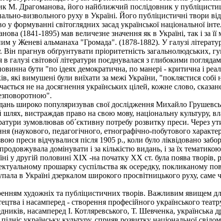
ик М. Драгоманова, його найближчий послідовник у публіцистиці 
нально-визвольного руху в Україні. Його публіцистичні твори ві
о у формуванні світоглядних засад української національної інтел
 (1841-1895) мав величезне значення як в Україні, так і за її 
 ним у Женеві альманаха "Громада". (1878-1882). У галузі літер
. Він прагнув обґрунтувати пріоритетність загальнолюдських, гу
 в галузі світової літератури поєднувалася з глибокими поглядам
повинна бути "по ідеях демократична, по манері - критична і реал
, які вимушені були виїхати за межі України, "поклястися собі н
чається не на досягнення українських цілей, кожне слово, сказа
безповоротною".
ань широко популяризував свої дослідження Михайло Грушевськ
шлях, вистраждав право на свою мову, національну культуру, вл
ратури зумовлював об´єктивну потребу розвитку преси. Через ут
ня (наукового, педагогічного, етнографічно-побутового характер
звою преси відчувалися після 1905 p., коли було ліквідовано заб
продовжувала домінувати і за кількістю видань, і за їх тематикою
і у другій половині XIX -на початку XX ст. була поява творів, 
лектуальному прошарку суспільства як осередку, покликаному пов
ала в Україні дзеркалом широкого просвітницького руху, саме чере
нням художніх та публіцистичних творів. Важливим явищем для 
ецтва і насамперед - створення професійного українського театру
ників, насамперед І. Котляревського, Т. Шевченка, українська д
нт підніс українську культуру, сприяв розвитку національної сві