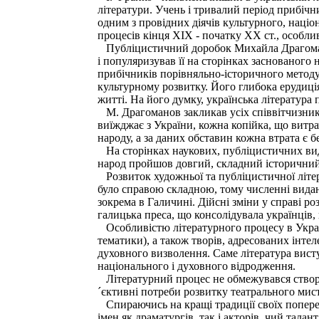
літератури. Учень і тривалий період прибічн
одним з провідних діячів культурного, націо
процесів кінця XIX - початку XX ст., особлив
Публіцистичний доробок Михайла Драгоманова
і популяризував її на сторінках заснованого
прибічників порівняльно-історичного методу
культурному розвитку. Його глибока ерудиція
житті. На його думку, українська література 
М. Драгоманов закликав усіх співвітчизників
виїжджає з України, кожна копійка, що витра
народу, а за даних обставин кожна втрата є 
На сторінках наукових, публіцистичних вид
народ пройшов довгий, складний історичний 
Розвиток художньої та публіцистичної літе
було справою складною, тому численні видан
зокрема в Галичині. Дійсні зміни у справі ро
галицька преса, що консолідувала українців, 
Особливістю літературного процесу в Україн
тематики), а також творів, адресованих інте
духовного визволення. Саме література виступ
національного і духовного відродження.
Літературний процес не обмежувався створе
´єктивні потреби розвитку театрального мист
Спираючись на кращі традиції своїх поперед
імен як драматургів, так і акторів, чий тала