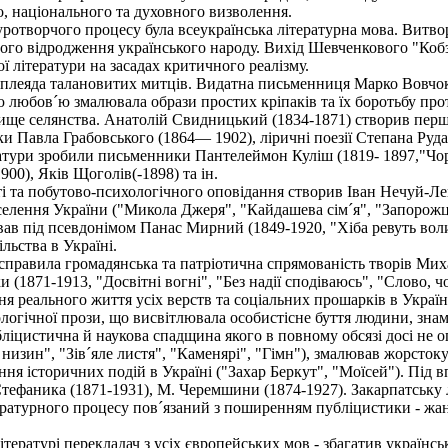
о, національного та духовного визволення.
творчого процесу була всеукраїнська літературна мова. Витворе
ного відродження українського народу. Вихід Шевченкового "Коб
 літератури на засадах критичного реалізму.
леяда талановитих митців. Видатна письменниця Марко Вовчок (
любов´ю змалювала образи простих кріпаків та їх боротьбу проти
вище селянства. Анатолій Свидницький (1834-1871) створив пер
Павла Грабовського (1864— 1902), ліричні поезії Степана Рудан
атури зробили письменники Пантелеймон Куліш (1819- 1897,"Чорна
00), Яків Щоголів(-1898) та ін.
і та побутово-психологічного оповідання створив Іван Нечуй-Л
селення України ("Микола Джеря", "Кайдашева сім´я", "Запорожці
ав під псевдонімом Панас Мирний (1849-1920, "Хіба ревуть воли, 
ьства в Україні.
справила громадянська та патріотична спрямованість творів Ми
нки (1871-1913, "Досвітні вогні", "Без надії сподіваюсь", "Слово,
 реального життя усіх верств та соціальних прошарків в Україні 
огічної прози, що висвітлювала особистісне буття людини, знам
убліцистична й наукова спадщина якого в повному обсязі досі не о
 низин", "Зів´яле листя", "Каменярі", "Гімн"), змалював жорсток
іння історичних подій в Україні ("Захар Беркут", "Моїсей"). Під
 Стефаника (1871-1931), М. Черемшини (1874-1927). Закарпатськ
тературного процесу пов´язаний з поширенням публіцистики - жа
тературі перекладач з усіх європейських мов - збагатив українсь