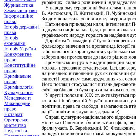
українцях "сильно розвинений індивідуалізм,
Журналістика
У народному середовищі будителями націонал
Земельне право
В. Антонович, П. Житецький, П. Чубинський, 
Інформаційне
Згодом вона стала основним культурно-просв
право
Натхненна прикладом киян, інтелігенція Полт
Історія держави і
´єднувала національна ідея, що розвивалася 
права
українського народу, гордість за надбання ду
Історія
Доробком "громадівців" було й створення н
економіки
фольклору, вивчення та пропаганда історії та
Історія України
заборонялося й користування українською мов
Конкурентне
заборонили промовляти до нього рідною мо
право
Громадівський рух в Наддніпрянщині віднови
Конституційне
молодь, переважно студентська. Ідеї, що за
право
національно-визвольний рух як головний фак
Кримінальне
єдності і розвитку; самоврядування - як осно
право
Його погляди стосувалися питань державотворе
Кримінологія
еліта здебільшого була прихильником еволюц
Культурологія
У другій половині XIX ст. активізується проц
Менеджмент
коли на Лівобережній Україні посилились ути
Міжнародне
політичні права та свободи, намагаючись вті
право
нації - політичне, духовне, державне).
Нотаріат
Справі культурно-національного відродження
Ораторське
містечках Галичини з´явились його філії, що 
мистецтво
брали участь В. Барвінський, Ю. Федькович,
Педагогіка
народу, підвищення його загальнокультурного