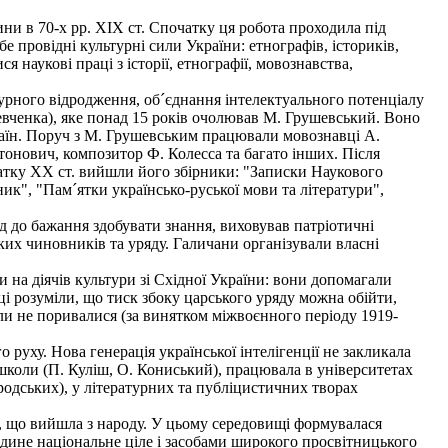
ни в 70-х pp. XIX ст. Спочатку ця робота проходила під
е провідні культурні сили України: етнографів, істориків,
я наукові праці з історії, етнографії, мовознавства,
турного відродження, об´єднання інтелектуального потенціалу
 Шевченка), яке понад 15 років очолював М. Грушевський. Воно
країн. Поруч з М. Грушевським працювали мовознавці А.
нтонович, композитор Ф. Колесса та багато інших. Після
очатку XX ст. вийшли його збірники: "Записки Наукового
ник", "Пам´ятки українсько-руської мови та літератури",
од до бажання здобувати знання, виховував патріотичні
ких чиновників та уряду. Галичани організували власні
на діячів культури зі Східної України: вони допомагали
і розуміли, що тиск збоку царського уряду можна обійти,
оли не поривалися (за винятком міжвоєнного періоду 1919-
руху. Нова генерація української інтелігенції не закликала
і школи (П. Куліш, О. Кониський), працювала в університетах
одських), у літературних та публіцистичних творах
ї, що вийшла з народу. У цьому середовищі формувалася
 єдине національне ціле і засобами широкого просвітницького