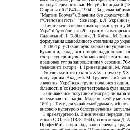
народу. Серед них Іван Нечуй-Левицький (1
Старицький (1840— 1904 , "За двома зайцями
"Мартин Боруля"). Значним був драматургійн
("Степовий гість", "Ясні зорі"), Л. Українки 
Починаючи з першої аматорської трупи у 60-
Україні було близько 20, а разом з аматорсь
Садовський, І. Тобілевич, Л. Квітка, М. Зан
формування шанобливого ставлення до україн
У 1864 р. у Львові було засновано українськ
Буковини, складався з творів наддніпрянськи
гостре суперництво між москвофілами та нар
працював тут за запрошенням у середині 70-х
талановиті актори - І. Гриневицький, М. Ром
Український театр кінця XIX - початку XX 
популярним. Академік М. Грушевський так оц
значення. Українські трупи почалися з одної
більшості п´єс (цензура театральна була над
Залишаючись побутово-етнографічним за змі
переживав стагнацію. Модерні течії у мистец
1891 р. Тому для української драматургії по
високою культурою белетризування, актуаль
З драматургією В. Винниченка передові театр
етюди О.Олеся (1878-1944), за висловом Д. А
Професійні актори віддавали перевагу традиц
сили, що об´єдналися в "Молодому театрі" (п