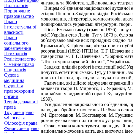
Податкове право
читалень та бібліотек, здійснювалися театрал
Політологія
Вінцем об´єднання національної духовної ел
Порівняльне
егідою Північно-Західного відділі Російськог
правознавство
мовознавців, літераторів, композиторів, драма
Право
поширювались українські літературні твори
інтелектуальної
Після Емського акту (травень 1876) знову п
власності
всієї України став Львів. Тут у 1873 р. було
Право
об´єднувало майже всіх провідних східно- т
соціального
Кримський, Б. Грінченко, літератори та публ
забезпечення
реорганізації (1892) НТШ ім. Т. Г. Шевченка
Психологія
товариства ім. Т. Г. Шевченка", "Збірник мат
Релігієзнавство
"Літературно-науковий вісник", "Українська 
Сімейне право
Завдяки плідній роботі інтелігенції всієї У
Соціологія
почуття, естетичні смаки. Тут, у Галичині, 
Судова
приватні школи, прагнули заснувати другий, 
медицина
Галичани, які дійсно відчували справжній к
Судові та
видавати твори П. Мирного, Л. Українки, М.
правоохоронні
принаймні у видавничій справі. Культурні зв
органи
1939).
Теорія держави і
Усвідомлення національного об´єднання, прин
права
народ до збройних повстань. Це була в основ
Трудове право
(М. Драгоманов, М. Костомаров, М. Грушевсь
Філософія
розвінчувала вади політичного устрою і ви
Філософія права
Отже, можна констатувати, що в другій поло
Фінансове право
національно-духовна еліта, яка висунула іде