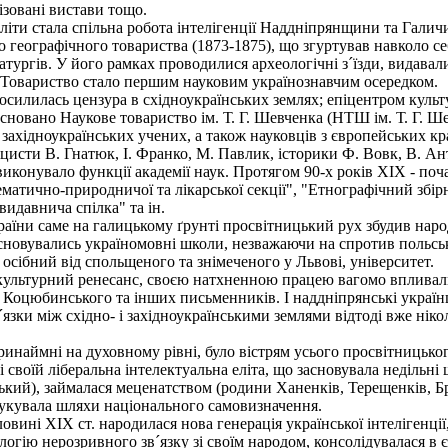
ізовані вистави тощо.
іти стала спільна робота інтелігенції Наддніпрянщини та Галичи
о географічного товариства (1873-1875), що згуртував навколо себ
тургів. У його рамках проводилися археологічні з´їзди, видавалис
. Товариство стало першим науковим українознавчим осередком.
осилилась цензура в східноукраїнських землях; епіцентром куль
 засновано Наукове товариство ім. Т. Г. Шевченка (НТШ ім. Т. Г.
а західноукраїнських учених, а також науковців з європейських 
іцисти В. Гнатюк, І. Франко, М. Павлик, історики Ф. Вовк, В. А
 виконувало функції академії наук. Протягом 90-х років XIX - п
ематично-природничої та лікарської секції", "Етнографічний збір
видавнича спілка" та ін.
країни саме на галицькому ґрунті просвітницький рух збудив нар
засновувались україномовні школи, незважаючи на спротив польсь
осібний від спольщеного та знімеченого у Львові, університет.
ультурний ренесанс, своєю натхненною працею вагомо впливали 
 Коцюбинського та інших письменників. І наддніпрянські українц
´язки між східно- і західноукраїнськими землями відтоді вже нік
аймні на духовному рівні, було вістрям усього просвітницького 
і своїй ліберальна інтелектуальна еліта, що засновувала недільн
кий), займалася меценатством (родини Ханенків, Терещенків, Бр
шукувала шляхи національного самовизначення.
вині XIX ст. народилася нова генерація української інтелігенці
ологію нерозривного зв´язку зі своїм народом, консолідувалася в