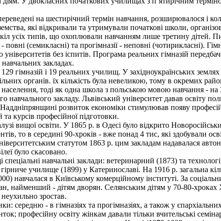
іям. У двокласних початкових училищах з п´ятирічним терміном 
переведені на шестирічний термін навчання, розширювалося і кол
земства, які відкривали та утримували початкові школи, організо
кіл усіх типів, що охоплювали навчанням лише третину дітей. П
- повні (семикласні) та прогімназії - неповні (чотирикласні). Гім
до університетів без іспитів. Програма реальних гімназій перед
 навчальних закладах.
29 гімназій і 19 реальних училищ. У західноукраїнських землях 
ільних органів. їх кількість була невеликою, тому в окремих ра
 населення, тоді як одна школа з польською мовою навчання - на 
о навчального закладу. Львівський університет давав освіту по
 Наддніпрянщині розвиток економіки стимулював появу професійн
 та курсів професійної підготовки.
лузі вищої освіти. У 1865 р. в Одесі було відкрито Новоросійськ
тів, то в середині 90-хроків - вже понад 4 тис, які здобували ос
іверситетським статутом 1863 р. цим закладам надавалася автон
ілеї було скасовано.
пеціальні навчальні заклади: ветеринарний (1873) та технологіч
 гірниче училище (1899) у Катеринославі. На 1916 р. загальна кіл
00) навчалася в Київському комерційному інституті. За соціальн
щан, найменший - дітям дворян. Селянським дітям у 70-80-хроках 
в неухильно зростав.
 середню - в гімназіях та прогімназіях, а також у єпархіальних 
ток; професійну освіту жінкам давали тільки вчительські семінарі