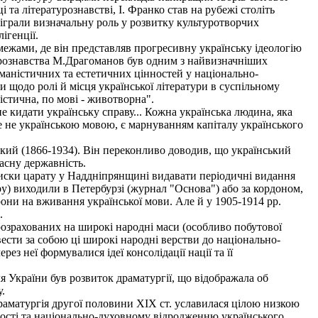
та літературознавстві, І. Франко став на рубежі століть
діграли визначальну роль у розвитку культуротворчих
ігенції.
межами, де він представляв прогресивну українську ідеологію
атурознавства М.Драгоманов був одним з найвизначніших
маністичних та естетичних цінностей у національно-
и щодо ролі й місця української літератури в суспільному
істична, по мові - животворна".
е кидати українську справу... Кожна українська людина, яка
не не українською мовою, є марнуванням капіталу українського
ий (1866-1934). Він переконливо доводив, що український
асну державність.
иски царату у Наддніпрянщині видавати періодичні видання
у) виходили в Петербурзі (журнал "Основа") або за кордоном,
орони на вживання української мови. Але й у 1905-1914 pp.
.
розрахованих на широкі народні маси (особливо побутової
ести за собою ці широкі народні верстви до національно-
з неї формувалися ідеї консолідації нації та її
України був розвиток драматургії, що відображала об
.
раматургія другої половини XIX ст. уславилася цілою низкою
домості та національно-духовному відродженню українського