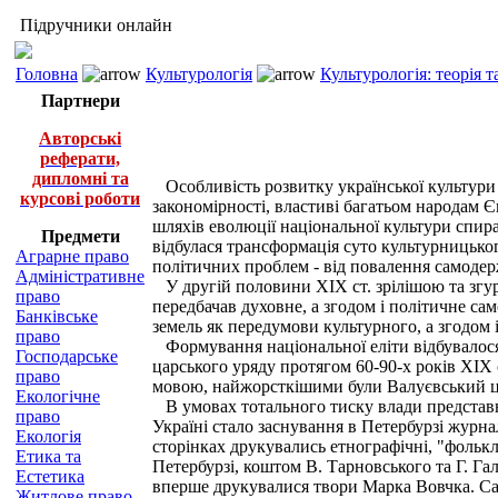
Підручники онлайн
Головна
Культурологія
Культурологія: теорія т
Партнери
Авторські
реферати,
дипломні та
Особливість розвитку української культури 
курсові роботи
закономірності, властиві багатьом народам 
шляхів еволюції національної культури спира
Предмети
відбулася трансформація суто культурницько
Аграрне право
політичних проблем - від повалення самодер
Адміністративне
У другій половини XIX ст. зрілішою та згур
право
передбачав духовне, а згодом і політичне са
Банківське
земель як передумови культурного, а згодом 
право
Формування національної еліти відбувалося 
Господарське
царського уряду протягом 60-90-х років XIX 
право
мовою, найжорсткішими були Валуєвський цир
Екологічне
В умовах тотального тиску влади представн
право
Україні стало заснування в Петербурзі журна
Екологія
сторінках друкувались етнографічні, "фолькл
Етика та
Петербурзі, коштом В. Тарновського та Г. Гал
Естетика
вперше друкувалися твори Марка Вовчка. Сам
Житлове право