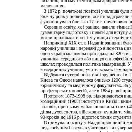
читанню, письму та чотирьом арифметичним д
малювання.
З 1872 р. початкові повітові училища були 
Значну роль у поширенні освіти відігравали 
функціонувало близько 17 тис. початкових ш
Середню освіту, як і раніше, давали гімназії 
гуманітарну підготовку і пільги для вступу 
могли продовжити освіту у вищих технічних
Наприкінці XIX ст. в Наддніпрянщині було 1
народні училища і передані до відомства цив
одна українська школа припадала на 820 тис.
училища, середнього або вищого професійног
школах проводилася політика мадяризації. У
комерційних училищ, учительських семінарій
Відбулися суттєві позитивні зрушення і в га
Києва та Одеси навчалося близько 1200 студен
юридичному та медичному факультетах. За ун
професорських колегій, але в 1884 р. всі прив
Протягом 1873-1908 pp. відкриваються вищі с
комерційний (1908) інститути в Києві і вище
чоловік, при цьому майже половина з них (40
дітям духовенства, військових, купців та мі
90-хроків до 1916 р. відсоток таких студенті
Отримували освіту у Наддніпрянщині й жінки:
педагогічним і готував учительок та гувернан