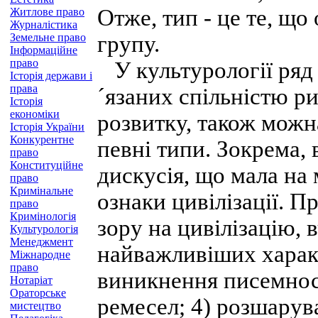
Отже, тип - це те, що
Житлове право
Журналістика
Земельне право
групу.
Інформаційне
право
У культурології ряд 
Історія держави і
права
´язаних спільністю р
Історія
економіки
розвитку, також можн
Історія України
Конкурентне
певні типи. Зокрема, 
право
Конституційне
дискусія, що мала на 
право
Кримінальне
ознаки цивілізації. П
право
Кримінологія
зору на цивілізацію, 
Культурологія
Менеджмент
найважливіших характ
Міжнародне
право
виникнення писемност
Нотаріат
Ораторське
ремесел; 4) розшарува
мистецтво