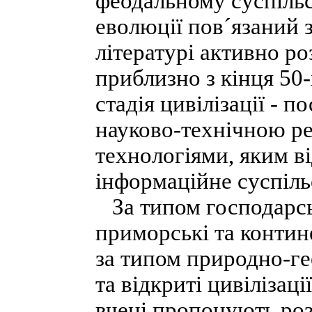
феодальному суспільс
еволюції пов´язаний з
літературі активно ро
приблизно з кінця 50-
стадія цивілізації - 
науково-технічною р
технологіями, яким ві
інформаційне суспіль
За типом господарсь
приморські та контине
за типом природно-ге
та відкриті цивілізаці
вчені пропонують розд