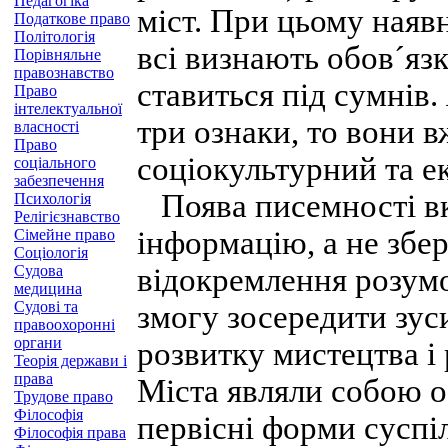
Педагогіка
міст. При цьому наяв
Податкове право
Політологія
всі визнають обов´язк
Порівняльне
правознавство
ставиться під сумнів.
Право
інтелектуальної
три ознаки, то вони 
власності
Право
соціокультурний та е
соціального
забезпечення
Поява писемності вк
Психологія
Релігієзнавство
інформацію, а не збері
Сімейне право
Соціологія
Судова
відокремлення розумо
медицина
Судові та
змогу зосередити зус
правоохоронні
органи
розвитку мистецтва і
Теорія держави і
права
Міста являли собою о
Трудове право
Філософія
первісні форми суспі
Філософія права