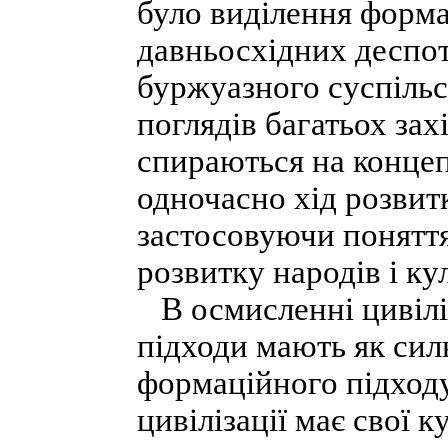
було виділення формац
давньосхідних деспот
буржуазного суспільст
поглядів багатьох зах
спираються на конце
одночасно хід розвит
застосовуючи поняття
розвитку народів і кул
В осмисленні цивіліз
підходи мають як силь
формаційного підходу
цивілізації має свої 