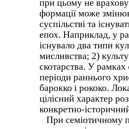
при цьому не врахову
формації може зміню
суспільстві та існува
епох. Наприклад, у р
існувало два типи кул
мисливства; 2) культу
скотарства. У рамках 
періоди раннього хри
барокко і рококо. Лок
цілісний характер ро
конкретно-історичний
При семіотичному пі