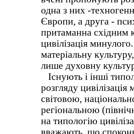
одна з них -техногенн
Європи, а друга - пси
притаманна східним к
цивілізація минулого. 
матеріальну культуру
лише духовну культур
Існують і інші типол
розгляду цивілізація
світовою, національн
регіональною (північ
на типологію цивіліза
вважають, що споконв