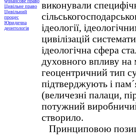
Фінансове право
виконували специфічн
Цивільне право
Цивільний
сільськогосподарськог
процес
Юридична
ідеології, ідеологіч
деонтологія
цивілізацій системат
ідеологічна сфера ст
духовного впливу на
геоцентричний тип су
підтверджують і пам´
(величезні палаци, пі
потужний виробничий 
створило.
Принциповою позиці