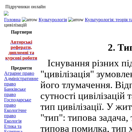
Підручники онлайн
Головна
Культурологія
Культурологія: теорія т
цивілізацій
Партнери
Авторські
2. Ти
реферати,
дипломні та
курсові роботи
Існування різних під
Предмети
"цивілізація" зумовле
Аграрне право
Адміністративне
його тлумачення. Від
право
Банківське
сутності цивілізацій т
право
Господарське
тип цивілізації. У жи
право
Екологічне
"тип": типова задача,
право
Екологія
типова помилка, тип 
Етика та
Естетика