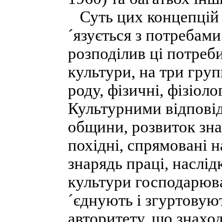
Суть цих концепцій п
´язується з потребам
розподілив ці потреб
культури, на три груп
роду, фізичні, фізіол
Культурними відповід
общини, розвиток зна
похідні, спрямовані 
знарядь праці, наслід
культури господарюван
´єднують і згуртовую
авторитету, що знаход