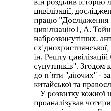
він розділив історію 
цивілізації, дослідж
працю "Дослідження і
цивілізацію1, А. Тойн
найрозвинутіших: ант
східнохристиянської, і
ін. Решту цивілізацій
супутників". Згодом к
до п´яти "діючих" - за
китайської та правосл
У розвитку кожної ци
проаналізував чотири