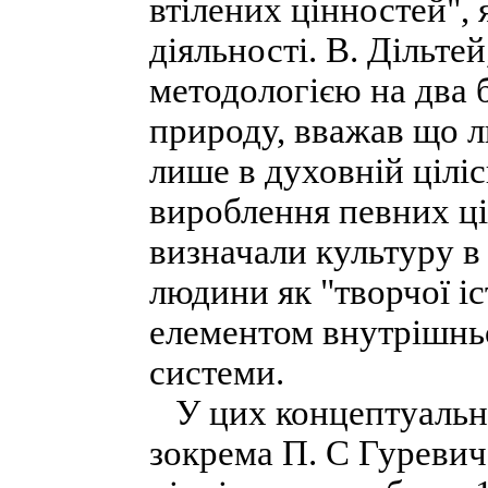
втілених цінностей", 
діяльності. В. Дільте
методологією на два б
природу, вважав що л
лише в духовній цілі
вироблення певних цін
визначали культуру в
людини як "творчої іс
елементом внутрішньої
системи.
У цих концептуальни
зокрема П. С Гуреви