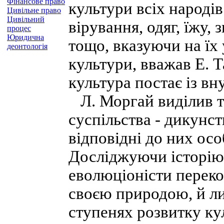
Фінансове право
культури всіх народів 
Цивільне право
Цивільний
вірування, одяг, їжу,
процес
Юридична
тощо, вказуючи на їх 
деонтологія
культури, вважав Е. Т
культура постає із в
Л. Моргай виділив тр
суспільства - дикунст
відповідні до них осо
Досліджуючи історію 
еволюціоністи переко
своєю природою, й л
ступенях розвитку ку