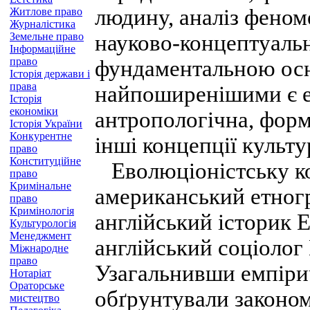
людину, аналіз феном
Житлове право
Журналістика
Земельне право
науково-концептуальн
Інформаційне
право
фундаментальною осн
Історія держави і
права
найпоширенішими є ев
Історія
економіки
антропологічна, форм
Історія України
Конкурентне
інші концепції культу
право
Конституційне
Еволюціоністську ко
право
Кримінальне
американський етног
право
Кримінологія
англійський історик 
Культурологія
Менеджмент
англійський соціолог
Міжнародне
право
Узагальнивши емпірич
Нотаріат
Ораторське
обґрунтували законом
мистецтво