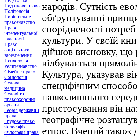
Педагогіка
народів. Сутність ево
Податкове право
Політологія
обґрунтуванні принци
Порівняльне
правознавство
спорідненості потреб
Право
інтелектуальної
культури. У своїй кни
власності
Право
дійшов висновку, що 
соціального
забезпечення
відбувається прямолін
Психологія
Релігієзнавство
Культура, указував ві
Сімейне право
Соціологія
Судова
специфічним способо
медицина
Судові та
навколишнього серед
правоохоронні
органи
пристосування він на
Теорія держави і
права
географічне розташув
Трудове право
Філософія
етнос. Вчений також
Філософія права