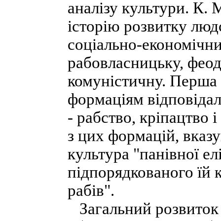
аналізу культури. К. 
історію розвитку людс
соціально-економічн
рабовласницьку, феод
комуністичну. Перша 
формаціям відповідал
- рабство, кріпацтво 
з цих формацій, вказу
культура "панівної ел
підпорядкованого їй 
рабів".
Загальний розвиток к