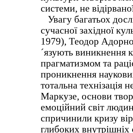
системи, не відірвано
Увагу багатьох дослі
сучасної західної кул
1979), Теодор Адорно 
´язують виникнення к
прагматизмом та раці
проникнення наукових
тотальна технізація н
Маркузе, основи творч
емоційний світ людин
спричинили кризу вір
глибоких внутрішніх 