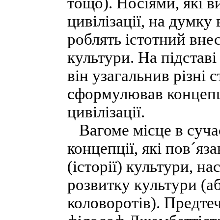
тощо). Носіями, які 
цивілізації, на думку 
роблять істотний внес
культури. На підстав
він узагальнив різні 
сформулював концепц
цивілізації.
Вагоме місце в сучас
концепції, які пов´яз
(історії) культури, н
розвитку культури (а
коловоротів). Предте