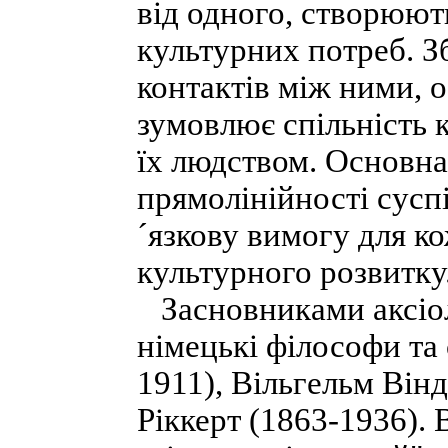
від одного, створюють
культурних потреб. З
контактів між ними,
зумовлює спільність 
їх людством. Основна
прямолінійності сусп
´язкову вимогу для ко
культурного розвитку
Засновниками аксіол
німецькі філософи та
1911), Вільгельм Вінд
Ріккерт (1863-1936). 