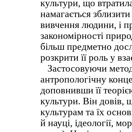
культури, що втратила
намагається зблизити 
вивчення людини, і п
закономірності приро
більш предметно досл
розкрити її роль у вз
Застосовуючи метод 
антропологічну конце
доповнивши її теорі
культури. Він довів,
культурам та їх осно
й науці, ідеології, мо