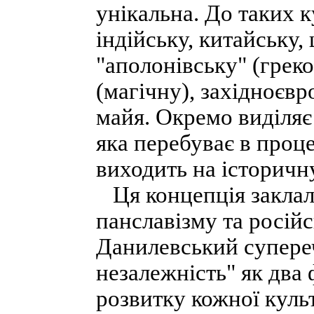
унікальна. До таких к
індійську, китайську,
"аполонівську" (греко
(магічну), західноєвр
майя. Окремо виділяє
яка перебуває в проце
виходить на історичн
Ця концепція заклал
панславізму та росій
Данилевський супереч
незалежність" як два
розвитку кожної куль