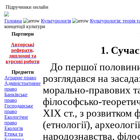
Підручники онлайн
Головна
Культурологія
Культурологія: теорія т
концепції культури
Партнери
Авторські
1. Сучас
реферати,
дипломні та
курсові роботи
До першої половини 
Предмети
розглядався на засад
Аграрне право
Адміністративне
морально-правових т
право
Банківське
філософсько-теоретич
право
Господарське
XIX ст., з розвитком 
право
Екологічне
(етнології), археології
право
Екологія
народознавства, філос
Етика та
Естетика