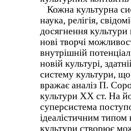
Кожна культурна сист
наука, релігія, свідо
досягнення культури
нові творчі можливост
внутрішній потенціал,
новій культурі, здатн
систему культури, що
вражає аналіз П. Сор
культури XX ст. На й
суперсистема поступо
ідеалістичним типом 
культури створює мож