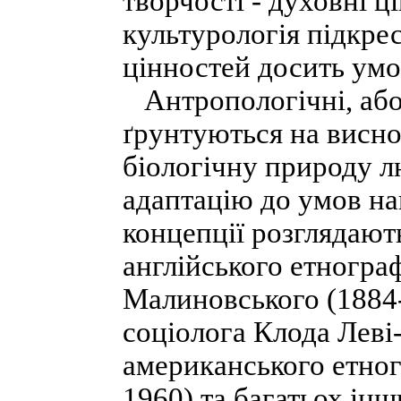
творчості - духовні ц
культурологія підкре
цінностей досить ум
Антропологічні, або 
ґрунтуються на висно
біологічну природу л
адаптацію до умов н
концепції розглядають
англійського етнограф
Малиновського (1884-
соціолога Клода Леві
американського етно
1960) та багатьох інш