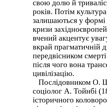
свою долю й триваліст
років. Потім культура 
залишаються у формі 
кризи західноєвропейс
вчений акцентує уваг
вкрай прагматичній д
передвісником смерті 
після чого вона тран
цивілізацію.
Послідовником О. Шп
соціолог А. Тойнбі (
історичного коловоро