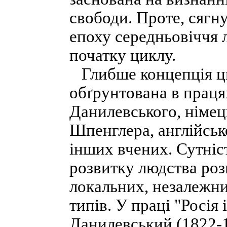
свободи. Проте, сягн
епоху середньовіччя 
початку циклу.
Глибше концепція ци
обґрунтована в праця
Данилевського, німец
Шпенглера, англійськ
інших вчених. Сутніст
розвитку людства розг
локальних, незалежни
типів. У праці "Росія
Данилевський (1822-