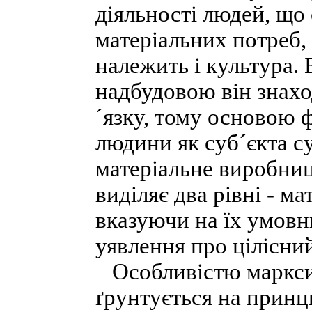
діяльності людей, що
матеріальних потреб, 
належить і культура. 
надбудовою він знахо
´язку, тому основою 
людини як суб´єкта су
матеріальне виробниц
виділяє два рівні - м
вказуючи на їх умовн
уявлення про цілісни
Особливістю марксист
ґрунтується на принц