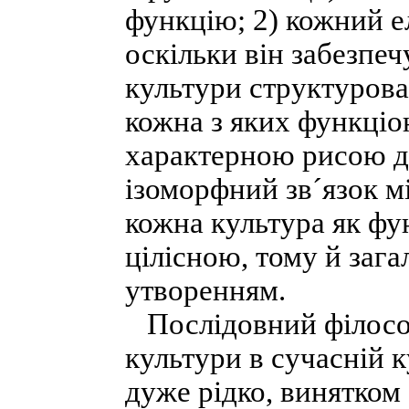
функцію; 2) кожний е
оскільки він забезпечу
культури структурова
кожна з яких функціон
характерною рисою дл
ізоморфний зв´язок м
кожна культура як фун
цілісною, тому й заг
утворенням.
Послідовний філософ
культури в сучасній 
дуже рідко, винятком