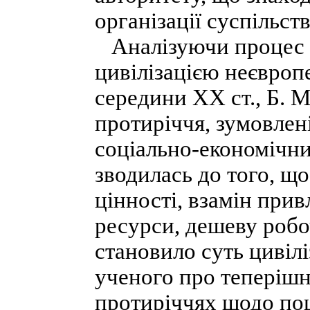
організації суспільств
Аналізуючи процес 
цивілізацією неєвроп
середини XX ст., Б. 
протиріччя, зумовле
соціально-економічни
зводилась до того, щ
цінності, взамін при
ресурси, дешеву робо
становило суть цивілі
ученого про теперішн
протиріччях щодо по