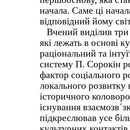
начала. Саме ці начал
відповідний йому сві
Вчений виділив три о
які лежать в основі к
раціональний та інту
систему П. Сорокін р
фактор соціального р
локального розвитку 
історичного коловоро
існування взаємозв´зк
підкреслював усе біл
культурних контактів