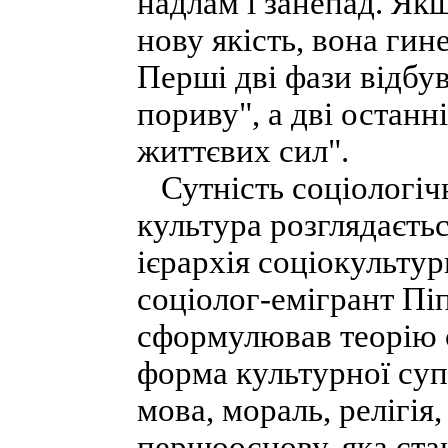
надлам і занепад. Як
нову якість, вона гине
Перші дві фази відбу
пориву", а дві останн
життєвих сил".
Сутність соціологічн
культура розглядаєтьс
ієрархія соціокультур
соціолог-емігрант Пі
сформулював теорію 
форма культурної суп
мова, мораль, релігія
першооснову, яка ста