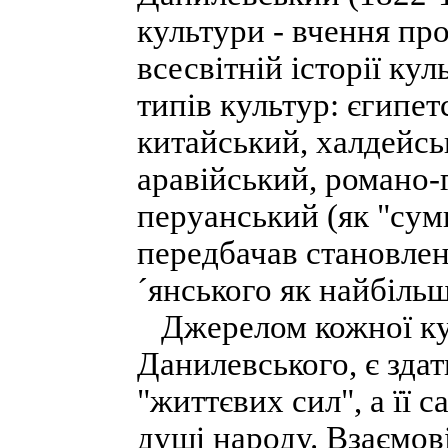
культури - вчення про
всесвітній історії ку
типів культур: єгипет
китайський, халдейсь
аравійський, романо-
перуанський (як "сум
передбачав становлен
´янського як найбільш
Джерелом кожної кул
Данилевського, є здат
"життєвих сил", а її 
душі народу. Взаємов