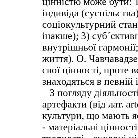
цінністю може бути: 1
індивіда (суспільства
соціокультурний станд
інакше); 3) суб´єктив
внутрішньої гармонії;
життя). О. Чавчавадзе
свої цінності, проте 
знаходяться в певній і
З погляду діяльності
артефакти (від лат. ar
культури, що мають 
- матеріальні цінност