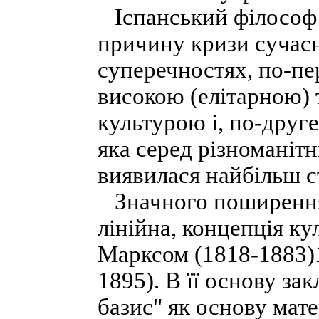
Іспанський філософ Х
причину кризи сучасн
суперечностях, по-пе
високою (елітарною) 
культурою і, по-друг
яка серед різноманітн
виявилася найбільш с
Значного поширення 
лінійна, концепція к
Марксом (1818-1883)1
1895). В її основу за
базис" як основу мат