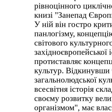
рівноцінного циклічн
книзі "Занепад Європ
У ній він гостро крит
панлогізму, концепці
світового культурного
західноєвропейської і
протиставляє концеп
культур. Відкинувши 
загальнолюдської кул
всесвітня історія скл
своєму розвитку вели
організмом", має влас