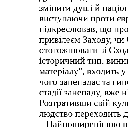
змінити душі й націо
виступаючи проти єв
підкреслював, що пр
привілеєм Заходу, чи
ототожнювати зі Сход
історичний тип, вини
матеріалу", входить у
чого занепадає та гин
стадії занепаду, вже 
Розтративши свій кул
людство переходить до
Найпоширенішою в су