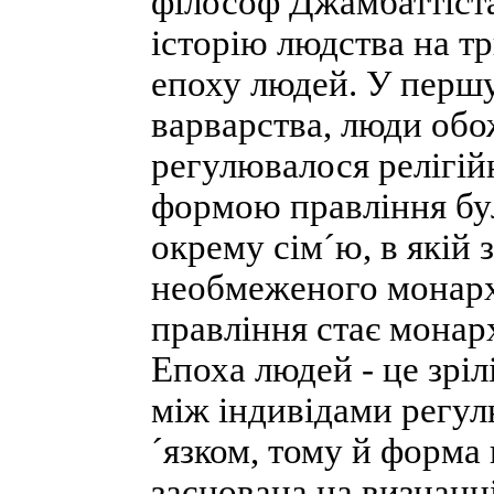
філософ Джамбаттіста
історію людства на тр
епоху людей. У першу
варварства, люди обо
регулювалося релігій
формою правління бул
окрему сім´ю, в якій 
необмеженого монарха
правління стає монар
Епоха людей - це зріл
між індивідами регул
´язком, тому й форма 
заснована на визнанні