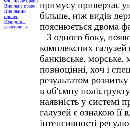
Фінансове право
примусу привертає ув
Цивільне право
Цивільний
більше, ніж видів де
процес
Юридична
пояснюється двома ф
деонтологія
З одного боку, появо
комплексних галузей 
банківське, морське, 
повноцінні, хоч і спе
результатом розвитку
в об'ємну поліструкт
наявність у системі 
галузей є ознакою її 
інтенсивності регулю