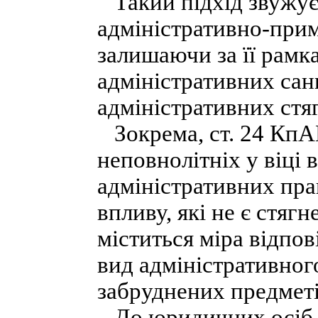
Такий підхід звужує
адміністративно-прим
залишаючи за її рамк
адміністративних санк
адміністративних стя
Зокрема, ст. 24 КпА
неповнолітніх у віці в
адміністративних пр
впливу, які не є стяг
міститься міра відпов
вид адміністративног
забруднених предметі
До юридичних осіб, у