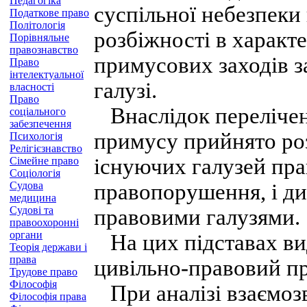
Педагогіка
суспільної небезпеки 
Податкове право
Політологія
розбіжності в характ
Порівняльне
правознавство
примусових заходів за
Право
інтелектуальної
галузі.
власності
Право
Внаслідок перелічен
соціального
забезпечення
примусу прийнято роз
Психологія
Релігієзнавство
існуючих галузей пра
Сімейне право
Соціологія
Судова
правопорушення, і ди
медицина
Судові та
правовими галузями.
правоохоронні
органи
На цих підставах ви
Теорія держави і
права
цивільно-правовий пр
Трудове право
Філософія
При аналізі взаємозв'
Філософія права