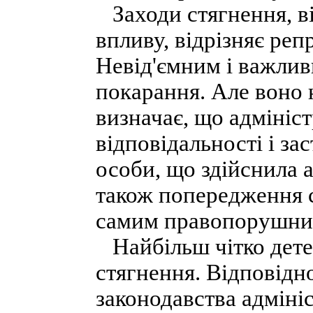
Заходи стягнення, ві
впливу, відрізняє ре
Невід'ємним і важлив
покарання. Але воно н
визначає, що адмініс
відповідальності і за
особи, що здійснила 
також попередження 
самим правопорушник
Найбільш чітко детер
стягнення. Відповідн
законодавства адміні