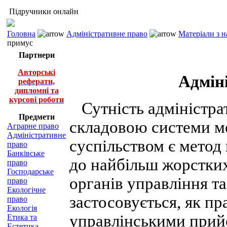
Підручники онлайн
Головна
Адміністративне право
Матеріали з 
примус
Партнери
Авторські
Адмін
реферати,
дипломні та
курсові роботи
Сутність адміністра
Предмети
складовою системи м
Аграрне право
Адміністративне
суспільством є метод
право
Банківське
до найбільш жорстких 
право
Господарське
органів управління т
право
Екологічне
застосовується, як пр
право
Екологія
управлінськими прий
Етика та
Естетика