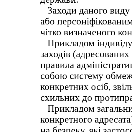
Заходи даного виду 
або персоніфікованим
чітко визначеного ко
Прикладом індивідуа
заходів (адресованих
правила адміністрати
собою систему обмеж
конкретних осіб, звіл
схильних до протипра
Прикладом загальних
конкретного адресат
на безпеку, які засто