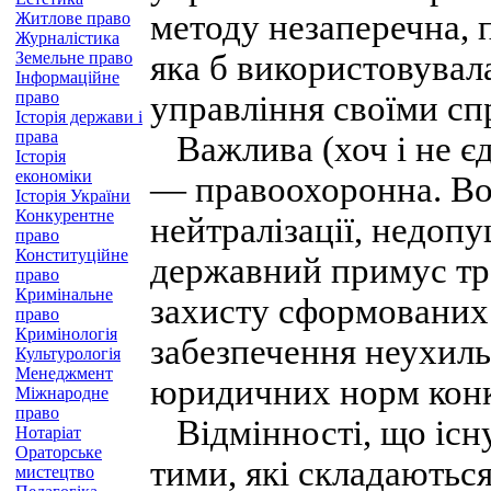
методу незаперечна, 
Житлове право
Журналістика
Земельне право
яка б використовувал
Інформаційне
право
управління своїми сп
Історія держави і
права
Важлива (хоч і не є
Історія
економіки
— правоохоронна. Вон
Історія України
Конкурентне
нейтралізації, недоп
право
Конституційне
державний примус тр
право
Кримінальне
захисту сформованих
право
Кримінологія
забезпечення неухиль
Культурологія
Менеджмент
юридичних норм конк
Міжнародне
право
Відмінності, що існ
Нотаріат
Ораторське
тими, які складаються
мистецтво