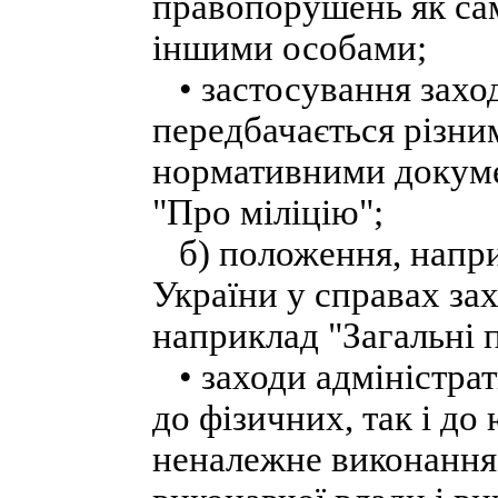
правопорушень як са
іншими особами;
• застосування заход
передбачається різн
нормативними докумен
"Про міліцію";
б) положення, напри
України у справах зах
наприклад "Загальні
• заходи адміністра
до фізичних, так і до
неналежне виконання