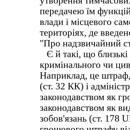
утворення тимчасових
передачею їм функцій
влади і місцевого са
територіях, де введен
"Про надзвичайний ста
Є й такі, що близькі
кримінального чи цив
Наприклад, це штраф,
(ст. 32 КК) і адмініс
законодавством як гр
законодавством як ви
зобов'язань (ст. 178 
грошового штрафу відм