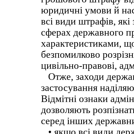
юридичні умови й нас
всі види штрафів, які
сферах державного п
характеристиками, щ
безпомилково розрізн
цивільно-правові, адм
Отже, заходи держав
застосування наділяю
Відмітні ознаки адмі
дозволяють розпізнат
серед інших державни
• якщо всі види держ