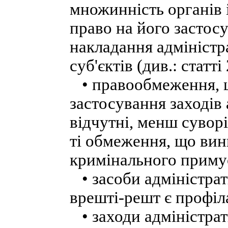
множинність органів 
право на його застосу
накладання адміністр
суб'єктів (див.: статт
• правообмеження, щ
застосування заходів
відчутні, менш сувор
ті обмеження, що вин
кримінального приму
• засоби адміністра
врешті-решт є профіл
• заходи адміністра