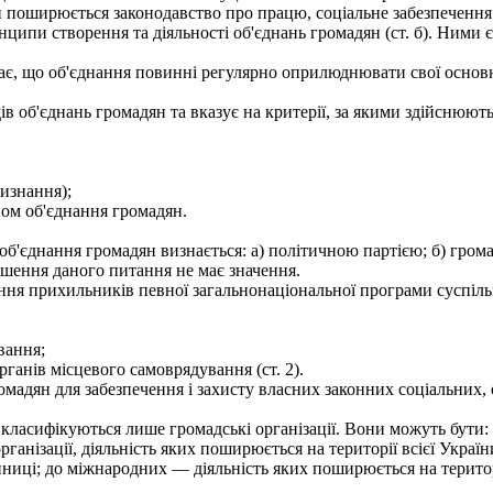
поширюється законодавство про працю, соціальне забезпечення і
пи створення та діяльності об'єднань громадян (ст. б). Ними є: 
є, що об'єднання повинні регулярно оприлюднювати свої основні
в об'єднань громадян та вказує на критерії, за якими здійснюют
визнання);
ном об'єднання громадян.
 об'єднання громадян визнається: а) політичною партією; б) гром
рішення даного питання не має значення.
ня прихильників певної загальнонаціональної програми суспільн
вання;
рганів місцевого самоврядування (ст. 2).
мадян для забезпечення і захисту власних законних соціальних, 
класифікуються лише громадські організації. Вони можуть бути
ганізації, діяльність яких поширюється на території всієї Украї
иниці; до міжнародних — діяльність яких поширюється на територ