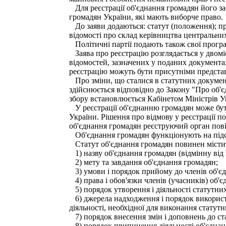
Для реєстрації об'єднання громадян його зас
громадян України, які мають виборче право.
До заяви додаються: статут (положення); прот
відомості про склад керівництва центральних
Політичні партії подають також свої прогр
Заява про реєстрацію розглядається у двомі
відомостей, зазначених у поданих документа
реєстрацію можуть бути присутніми предста
Про зміни, що сталися в статутних документ
здійснюється відповідно до Закону "Про об'є
збору встановлюється Кабінетом Міністрів У
У реєстрації об'єднанню громадян може бути
України. Рішення про відмову у реєстрації п
об'єднання громадян реєструючий орган повід
Об'єднання громадян функціонують на підст
Статут об'єднання громадян повинен місти
1) назву об'єднання громадян (відмінну від 
2) мету та завдання об'єднання громадян;
3) умови і порядок прийому до членів об'єд
4) права і обов'язки членів (учасників) об'є
5) порядок утворення і діяльності статутних
6) джерела надходження і порядок використа
діяльності, необхідної для виконання статутн
7) порядок внесення змін і доповнень до ст
8) порядок припинення діяльності об'єднанн