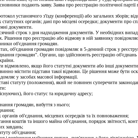
новники подають заяву. Заява про реєстрацію політичної партії 
окол установчого з'їзду (конференції) або загальних зборів; відо
 статутних органів; дані про місцеві осередки; документи про сп
амні документи.
сячний строк з дня надходження документів. У необхідних випад
х. Рішення про реєстрацію або відмову в ній заявнику повідомля
вники об'єднання громадян.
ах, об'єднання громадян повідомляє в 5-денний строк у реєстру
днання громадян". Органи, що здійснюють реєстрацію об'єднань 
країни.
 відмовлено, якщо його статутні документи або інші документи, 
овинно містити підстави такої відмови. Це рішення може бути оск
омляє у засобах масової інформації.
аві статуту (положення), який не повинен суперечити законода
ти:
існуючих), його статус та юридичну адресу;
нання громадян, вибуття з нього;
днання;
 органів об'єднання, місцевих осередків та їх повноваження;
ння коштів та іншого майна об'єднання, порядок звітності, конт
их завдань;
атуту об'єднання;
я і вирішення майнових питань, пов'язаних з його ліквідацією. 