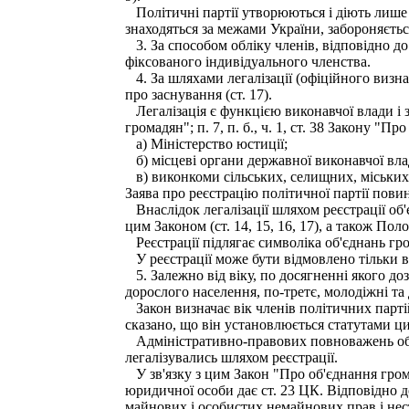
Політичні партії утворюються і діють лише з
знаходяться за межами України, забороняється 
3. За способом обліку членів, відповідно до 
фіксованого індивідуального членства.
4. За шляхами легалізації (офіційного визнан
про заснування (ст. 17).
Легалізація є функцією виконавчої влади і з
громадян"; п. 7, п. б., ч. 1, ст. 38 Закону "
а) Міністерство юстиції;
б) місцеві органи державної виконавчої вла
в) виконкоми сільських, селищних, міських ра
Заява про реєстрацію політичної партії пов
Внаслідок легалізації шляхом реєстрації об'
цим Законом (ст. 14, 15, 16, 17), а також По
Реєстрації підлягає символіка об'єднань гром
У реєстрації може бути відмовлено тільки в 
5. Залежно від віку, по досягненні якого доз
дорослого населення, по-третє, молодіжні та 
Закон визначає вік членів політичних партій
сказано, що він установлюється статутами ц
Адміністративно-правових повноважень об'єд
легалізувались шляхом реєстрації.
У зв'язку з цим Закон "Про об'єднання грома
юридичної особи дає ст. 23 ЦК. Відповідно д
майнових і особистих немайнових прав і нести