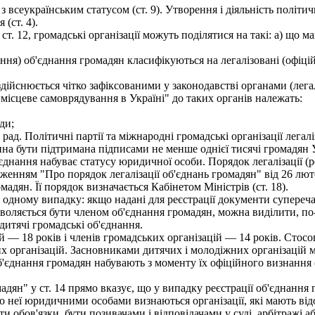
 всеукраїнським статусом (ст. 9). Утворення і діяльність політич
(ст. 4).
ст. 12, громадські організації можуть поділятися на такі: а) що 
ня) об'єднання громадян класифікуються на легалізовані (офіційно
дійснюється чітко зафіксованими у законодавстві органами (легал
Про місцеве самоврядування в Україні" до таких органів належать:
ди;
д. Політичні партії та міжнародні громадські організації легалі
инна бути підтримана підписами не менше однієї тисячі громадян
єднання набуває статусу юридичної особи. Порядок легалізації (
ложенням "Про порядок легалізації об'єднань громадян" від 26 лют
адян. Її порядок визначається Кабінетом Міністрів (ст. 18).
одному випадку: якщо надані для реєстрації документи суперечат
воляється бути членом об'єднання громадян, можна виділити, по-п
дитячі громадські об'єднання.
 — 18 років і членів громадських організацій — 14 років. Стосов
их організацій. Засновниками дитячих і молодіжних організацій 
нання громадян набувають з моменту їх офіційного визнання (ле
дян" у ст. 14 прямо вказує, що у випадку реєстрації об'єднання
о неї юридичними особами визнаються організації, які мають ві
 обов'язки, бути позивачами і відповідачами у суді, арбітражі аб