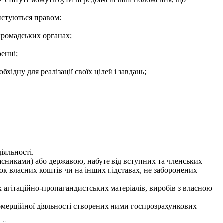
истуються правом:
 громадських органах;
ренні;
ідну для реалізації своїх цілей і завдань;
іяльності.
асниками) або державою, набуте від вступних та членських
ок власних коштів чи на інших підставах, не заборонених
 агітаційно-пропагандистських матеріалів, виробів з власною
комерційної діяльності створених ними госпрозрахункових