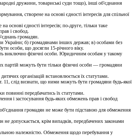
 (народні дружини, товариські суди тощо), інші об'єднання
рмування, створене на основі єдності інтересів для спільної
 основі єдності інтересів; по-друге, тільки таке
рав і свобод.
б'єднань громадян.
и України; б) громадянами інших держав; в) особами без
ути особи, що досягли 15-річного віку.
жуть виключно фізичні особи. Юридичним особам у такому
их партій можуть бути тільки фізичні особи — громадяни
дитячих організацій встановлюється їх статутами.
. 11, слід визнати, що ними можуть бути громадяни будь-якої
ки повинні передбачатись їх статутами.
ння і застосування будь-яких обмежень прав і свобод
 об'єднання громадян не може бути підставою для обмеження
н не допускається, крім випадків, передбачених законами
іональною належністю. Обмеження щодо перебування у