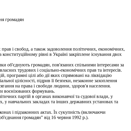
ня громадян
х прав і свобод, а також задоволення політичних, економічних,
на конституційному рівні в Україні закріплене існування двох
ілки об'єднують громадян, пов'язаних спільними інтересами за
власних трудових і соціально-економічних прав та інтересів.
й, програмні цілі або дії яких спрямовані на ліквідацію
ьної цілісності, підрив її безпеки, незаконне захоплення
сягання на права і свободи людини, здоров'я населення.
ати воєнізованих формувань.
ітичних партій в органах виконавчої та судової влади, у
, у навчальних закладах та інших державних установах та
онах і підзаконних актах. Їх сукупність (включаючи
б'єднання громадян" від 16 червня 1992 p.).