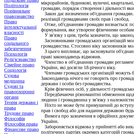
Податкове право
мікрорайонів, будинкові, вуличні, квартальні
Політологія
громадян, порядок створення і діяльності як
Порівняльне
Закон дає визначення об'єднання громадян. З
правознавство
реалізації громадянами своїх прав і свобод.
Право
Отже, об'єднанням громадян визнається: по-
інтелектуальної
формування, яке утворене фізичними особами 
власності
У зв'язку з цим, треба зазначити, що закон
Право
Засновниками громадських організацій можут
соціального
громадянства. Стосовно віку засновників мол
забезпечення
З цього випливає, що засновувати об'єднанн
Психологія
праві законодавець відмовив.
Релігієзнавство
Членство в об'єднаннях громадян регламенту
Сімейне право
України, які досягли 18-річного віку.
Соціологія
Членами громадських організацій можуть бут
Судова
Законодавець нічого не говорить про громадя
медицина
держави і особи без громадянства.
Судові та
Крім фізичних осіб, у діяльності громадськи
правоохоронні
Передбачаючи різноманітні обмеження щодо 
органи
людини і громадянина у зв'язку з належністю
Теорія держави і
Ніхто не може бути примушений до вступу в
права
прав і свобод або для надання державою будь-
Трудове право
Вимога про зазначення в офіційних документ
Філософія
України.
Філософія права
Забороняється відмова у прийнятті або викл
Фінансове право
політичних партіях окремих категорій гром