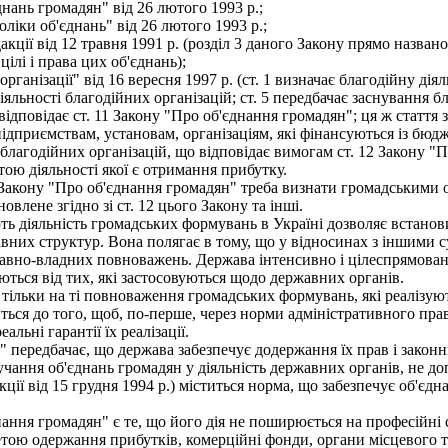
нань громадян" від 26 лютого 1993 p.;
іки об'єднань" від 26 лютого 1993 p.;
ції від 12 травня 1991 p. (розділ 3 даного Закону прямо названо
цілі і права цих об'єднань);
ганізації" від 16 вересня 1997 p. (ст. 1 визначає благодійну дія
іяльності благодійних організацій; ст. 5 передбачає заснування 
ідповідає ст. 11 Закону "Про об'єднання громадян"; ця ж стаття
приємствам, установам, організаціям, які фінансуються із бюдже
лагодійних організацій, що відповідає вимогам ст. 12 Закону "П
тою діяльності якої є отримання прибутку.
 Закону "Про об'єднання громадян" треба визнати громадськими о
лене згідно зі ст. 12 цього Закону та інші.
ь діяльність громадських формувань в Україні дозволяє встанови
авних структур. Вона полягає в тому, що у відносинах з іншими 
авно-владних повноважень. Держава інтенсивно і цілеспрямовано 
яються від тих, які застосовуються щодо державних органів.
ьки на ті повноваження громадських формувань, які реалізуют
ться до того, щоб, по-перше, через норми адміністративного пра
льні гарантії їх реалізації.
 передбачає, що держава забезпечує додержання їх прав і законн
тручання об'єднань громадян у діяльність державних органів, не до
кції від 15 грудня 1994 p.) міститься норма, що забезпечує об'є
 громадян" є те, що його дія не поширюється на професійні спіл
ою одержання прибутків, комерційні фонди, органи місцевого та