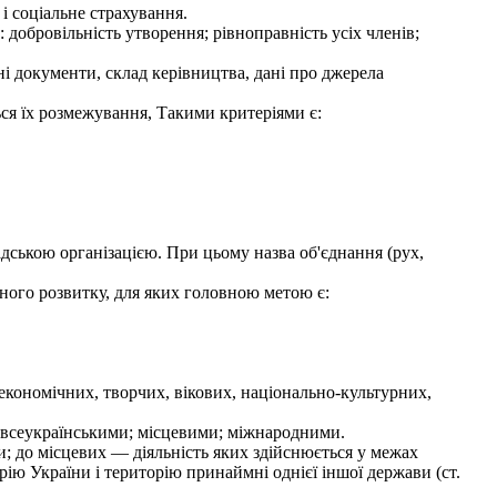
 соціальне страхування.
добровільність утворення; рівноправність усіх членів;
 документи, склад керівництва, дані про джерела
ься їх розмежування, Такими критеріями є:
адською організацією. При цьому назва об'єднання (рух,
ого розвитку, для яких головною метою є:
економічних, творчих, вікових, національно-культурних,
: всеукраїнськими; місцевими; міжнародними.
ни; до місцевих — діяльність яких здійснюється у межах
ію України і територію принаймні однієї іншої держави (ст.