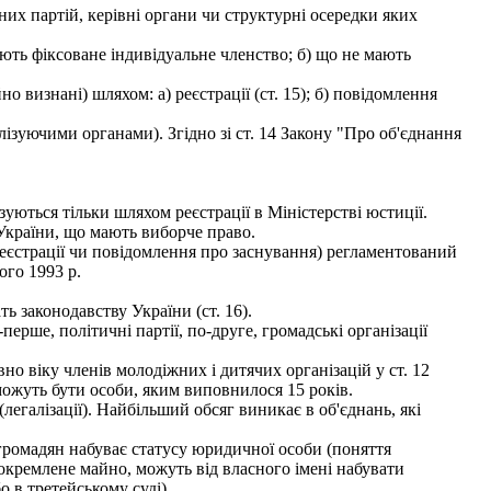
них партій, керівні органи чи структурні осередки яких
мають фіксоване індивідуальне членство; б) що не мають
 визнані) шляхом: а) реєстрації (ст. 15); б) повідомлення
ізуючими органами). Згідно зі ст. 14 Закону "Про об'єднання
зуються тільки шляхом реєстрації в Міністерстві юстиції.
 України, що мають виборче право.
реєстрації чи повідомлення про заснування) регламентований
ого 1993 p.
ь законодавству України (ст. 16).
ерше, політичні партії, по-друге, громадські організації
но віку членів молодіжних і дитячих організацій у ст. 12
можуть бути особи, яким виповнилося 15 років.
галізації). Найбільший обсяг виникає в об'єднань, які
 громадян набуває статусу юридичної особи (поняття
докремлене майно, можуть від власного імені набувати
о в третейському суді).