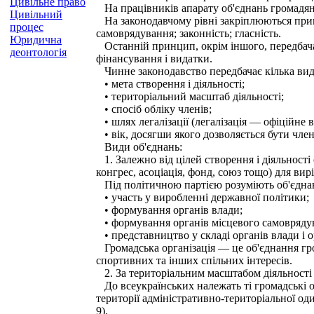
Цивільне право
На працівників апарату об'єднань громадян 
Цивільний
На законодавчому рівні закріплюються принци
процес
самоврядування; законність; гласність.
Юридична
Останній принцип, окрім іншого, передбача
деонтологія
фінансування і видатки.
Чинне законодавство передбачає кілька виді
• мета створення і діяльності;
• територіальний масштаб діяльності;
• спосіб обліку членів;
• шлях легалізації (легалізація — офіційне 
• вік, досягши якого дозволяється бути чле
Види об'єднань:
1. Залежно від цілей створення і діяльності
конгрес, асоціація, фонд, союз тощо) для ви
Під політичною партією розуміють об'єднан
• участь у виробленні державної політики;
• формування органів влади;
• формування органів місцевого самовряду
• представництво у складі органів влади і о
Громадська організація — це об'єднання гро
спортивних та інших спільних інтересів.
2. За територіальним масштабом діяльності 
До всеукраїнських належать ті громадські ор
території адміністративно-територіальної од
9).