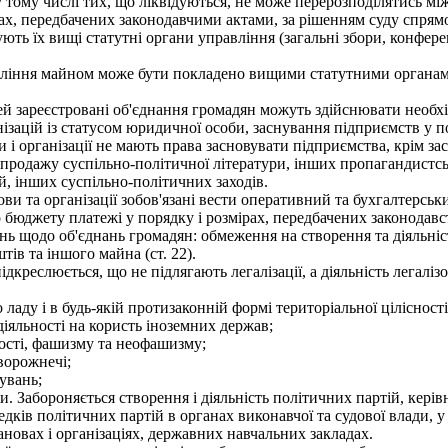
тому числі тих, що ліквідуються, не може перерозподілятись мі
ках, передбачених законодавчими актами, за рішенням суду спрям
ть їх вищі статутні органи управління (загальні збори, конферен
ління майном може бути покладено вищими статутними органами
й зареєстровані об'єднання громадян можуть здійснювати необхі
нізацій із статусом юридичної особи, заснування підприємств у 
і організації не мають права засновувати підприємства, крім зас
продажу суспільно-політичної літератури, інших пропагандистськ
й, інших суспільно-політичних заходів.
 та організації зобов'язані вести оперативний та бухгалтерський
о бюджету платежі у порядку і розмірах, передбачених законодавс
щодо об'єднань громадян: обмеження на створення та діяльність
ів та іншого майна (ст. 22).
дкреслюється, що не підлягають легалізації, а діяльність легалі
аду і в будь-якій протизаконній формі територіальної цілісност
іяльності на користь іноземних держав;
ості, фашизму та неофашизму;
ворожнечі;
увань;
Забороняється створення і діяльність політичних партій, керівн
едків політичних партій в органах виконавчої та судової влади,
ановах і організаціях, державних навчальних закладах.