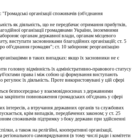
: "Громадські організації споживачів (об'єднання
льність як діяльність, що не передбачає отримання прибутків,
благодійної організації громадянами України, іноземними
 забороняє органам державної влади, органам місцевого
ту, виступати засновниками благодійних організацій; ст. 5
ро об'єднання громадян"; ст. 10 забороняє реорганізацію
рганізаціями в таких випадках: якщо їх засновники не є
ти головну відмінність їх адміністративно-правового статусу
суб'єктами права і між собою ці формування виступають
регулює їх діяльність. Проте використовувані у цій сфері
ься безпосередньо у взаємовідносинах з державними
ва закріпити повноваження громадських об'єднань у сфері
их інтересів, а втручання державних органів та службових
пускається, крім випадків, передбачених законом; у ст. 25
днанням споживачів підтримку з боку держави при здійсненні
ки, а також на релігійні, кооперативні організації,
 регіонального самоврядування (в тому числі ради і комітети