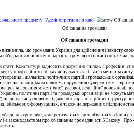
навчального предмету "Адміністративне право"
Об`єднан
Об`єднання громадян
Об`єднання громадян
о визначила, що громадяни України для здійснення і захисту свої
 об'єднання в політичні партії та громадські організації. Отже, 
 статті Конституції відносить професійні спілки. Професійні сп
мадян у професійних спілках допускається тільки з метою захисту 
утворення і діяльність політичних партій і громадських організаці
 ладу насильницьким шляхом, порушення суверенітету і територіал
ва, розпалювання міжетнічної, расової, релігійної ворожнечі, по
України, політичні партії та громадські організації не можуть м
) не допускає утворення і діяльність організаційних структур пол
я, військових формуваннях, а також на державних підприємствах
б'єднань громадян, конкретизуються і деталізуються в інших зак
і є законодавством про об'єднання громадян (ст. 5 Закону "Про о
лежать: