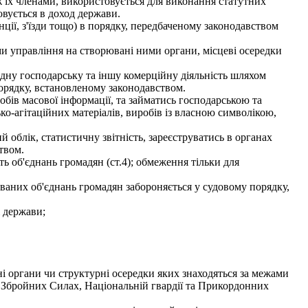
ж їх членами, використовується для виконання статутних
овується в доход держави.
ції, з'їзди тощо) в порядку, передбаченому законодавством
 управління на створювані ними органи, місцеві осередки
дну господарську та іншу комерційну діяльність шляхом
порядку, встановленому законодавством.
обів масової інформації, та займатись господарською та
о-агітаційних матеріалів, виробів із власною символікою,
 облік, статистичну звітність, зареєструватись в органах
твом.
 об'єднань громадян (ст.4); обмеження тільки для
зованих об'єднань громадян забороняється у судовому порядку,
і держави;
і органи чи структурні осередки яких знаходяться за межами
 у Збройних Силах, Національній гвардії та Прикордонних