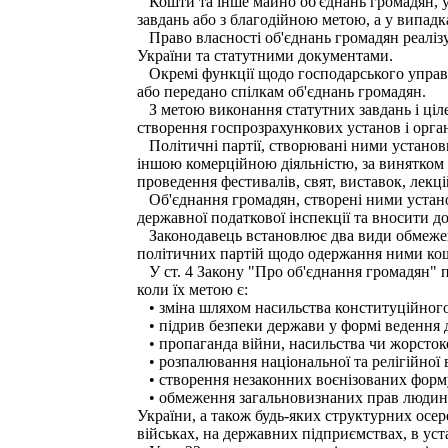
Кошти та інше майно об'єднань громадян, у 
завдань або з благодійною метою, а у випад
Право власності об'єднань громадян реалізую
України та статутними документами.
Окремі функції щодо господарського управ
або передано спілкам об'єднань громадян.
З метою виконання статутних завдань і ціле
створення госпрозрахункових установ і орга
Політичні партії, створювані ними установи 
іншою комерційною діяльністю, за винятком 
проведення фестивалів, свят, виставок, лекці
Об'єднання громадян, створені ними установи
державної податкової інспекції та вносити д
Законодавець встановлює два види обмежень 
політичних партій щодо одержання ними кошт
У ст. 4 Закону "Про об'єднання громадян" пі
коли їх метою є:
• зміна шляхом насильства конституційного л
• підрив безпеки держави у формі ведення д
• пропаганда війни, насильства чи жорсток
• розпалювання національної та релігійної 
• створення незаконних воєнізованих форм
• обмеження загальновизнаних прав людини. 
України, а також будь-яких структурних осер
військах, на державних підприємствах, в уст