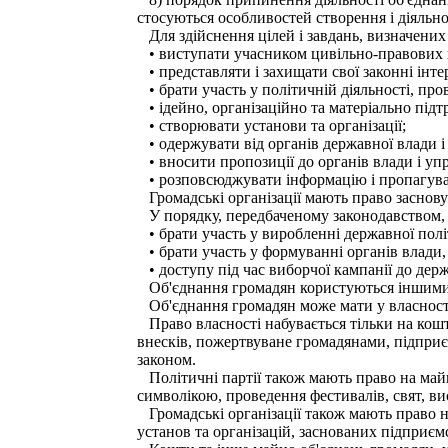
стосуються особливостей створення і діяльно
Для здійснення цілей і завдань, визначених
• виступати учасником цивільно-правових в
• представляти і захищати свої законні інтер
• брати участь у політичній діяльності, про
• ідейно, організаційно та матеріально підт
• створювати установи та організації;
• одержувати від органів державної влади і у
• вносити пропозиції до органів влади і уп
• розповсюджувати інформацію і пропагувати 
Громадські організації мають право заснову
У порядку, передбаченому законодавством, п
• брати участь у виробленні державної полі
• брати участь у формуванні органів влади, 
• доступу під час виборчої кампанії до держ
Об'єднання громадян користуються іншими 
Об'єднання громадян може мати у власності 
Право власності набувається тільки на кошт
внесків, пожертвуване громадянами, підприє
законом.
Політичні партії також мають право на майн
символікою, проведення фестивалів, свят, ви
Громадські організації також мають право на
установ та організацій, заснованих підприєм