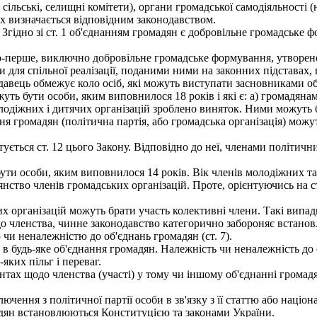
, сільські, селищні комітети), органи громадської самодіяльності
их визначається відповідним законодавством.
гідно зі ст. 1 об'єднанням громадян є добровільне громадське фо
перше, виключно добровільне громадське формування, утворене на
для спільної реалізації, поданими ними на законних підставах, п
одавець обмежує коло осіб, які можуть виступати засновниками о
ь бути особи, яким виповнилося 18 років і які є: а) громадянам
одіжних і дитячих організацій зроблено виняток. Ними можуть б
я громадян (політична партія, або громадська організація) мо
ється ст. 12 цього Закону. Відповідно до неї, членами політичн
и особи, яким виповнилося 14 років. Вік членів молодіжних та 
нство членів громадських організацій. Проте, орієнтуючись на ст
х організацій можуть брати участь колективні члени. Такі випад
членства, чинне законодавство категорично забороняє встановле
 чи неналежністю до об'єднань громадян (ст. 7).
 будь-яке об'єднання громадян. Належність чи неналежність до
яких пільг і переваг.
ах щодо членства (участі) у тому чи іншому об'єднанні громадя
ючення з політичної партії особи в зв'язку з її статтю або нац
адян встановлюються Конституцією та законами України.