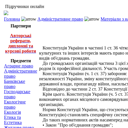
Підручники онлайн
Головна
Адміністративне право
Матеріали з 
Партнери
Авторські
реферати,
дипломні та
Конституція України в частині 1 ст. 36 чітк
курсові роботи
культурних та інших інтересів мають право на
видів об'єднань громадян.
Предмети
До громадських організацій частина 3 цієї ж
Аграрне право
родом їх професійної діяльності. Участь гро
Адміністративне
Конституція України (ч. 1 ст. 37) забороняє 
право
незалежності України, зміну конституційного
Банківське
державної влади, пропаганду війни, насильст
право
Відповідно до частини 2 ст. 37 Конституції 
Господарське
Крім цього. Конституція України (ч. 5 ст. 37
право
виконавчих органах місцевого самоврядуванн
Екологічне
організаціях.
право
Норми Конституції України, що стосуються о
Екологія
Конституцію) становлять специфічну систему 
Етика та
До таких нормативних актів насамперед на
Естетика
• Закон "Про об'єднання громадян";
Житлове право