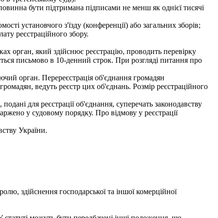
повинна бути підтримана підписами не менш як однієї тисячі
мості установчого з'їзду (конференції) або загальних зборів;
лату реєстраційного збору.
ках орган, який здійснює реєстрацію, проводить перевірку
ється письмово в 10-денний строк. При розгляді питання про
ючий орган. Перереєстрація об'єднання громадян
громадян, ведуть реєстр цих об'єднань. Розмір реєстраційного
подані для реєстрації об'єднання, суперечать законодавству
аржено у судовому порядку. Про відмову у реєстрації
вству України.
ролю, здійснення господарської та іншої комерційної
У статуті можуть бути передбачені інші положення, що