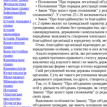
• Положення "Про порядок легалізації об'єд
Журналістика
• Положення "Про порядок реєстрації символ
Земельне право
• Закон "Про захист прав споживачів" у редак
Інформаційне
споживачів)". У статтях 25 і 26 визначаються 
право
• Закон "Про благодійництво та благодійні ор
Історія держави і
ст. 2 прямо вказує на громадський характер д
права
громадянами, особами без громадянства, що в
Історія
самоврядування, державним і комунальним під
економіки
передбачає можливість створення членських б
Історія України
благодійної організації в юридичну особу, ме
Конкурентне
Отже, благодійні організації відповідно до
право
юридичними особами, а членство в них встанов
Конституційне
Аналіз нормативних актів, які регламентуют
право
від адміністративно-правового статусу держ
Кримінальне
виключно від власного імені і не мають держ
право
управлінські форми і методи істотно відрізн
Кримінологія
Свій регулюючий вплив держава поширює тіл
Культурологія
органами. Суть же такого регулювання зводи
Менеджмент
державного управління, по-друге, створити реа
Міжнародне
Так, ст. 8 Закону "Про об'єднання громадян"
право
осіб у діяльність об'єднань громадян, як і в
Нотаріат
Закону "Про захист прав споживачів" (у реда
Ораторське
своїх прав.
мистецтво
Важливою особливістю Закону "Про об'єднання
Педагогіка
об'єднання громадян, що мають основною мет