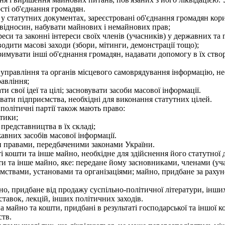
сті об'єднання громадян.
 у статутних документах, зареєстровані об'єднання громадян кор
ідносин, набувати майнових і немайнових прав;
еси та законні інтереси своїх членів (учасників) у державних та
водити масові заходи (збори, мітинги, демонстрації тощо);
римувати інші об'єднання громадян, надавати допомогу в їх ство
правління та органів місцевого самоврядування інформацію, необх
равління;
свої ідеї та цілі; засновувати засоби масової інформації.
вати підприємства, необхідні для виконання статутних цілей.
олітичні партії також мають право:
тики;
представництва в їх складі;
авних засобів масової інформації.
правами, передбаченими законами України.
кошти та інше майно, необхідне для здійснення його статутної д
и та інше майно, яке: передане йому засновниками, членами (уч
мствами, установами та організаціями; майно, придбане за рахун
о, придбане від продажу суспільно-політичної літератури, інших
ставок, лекцій, інших політичних заходів.
 майно та кошти, придбані в результаті господарської та іншої 
ств.