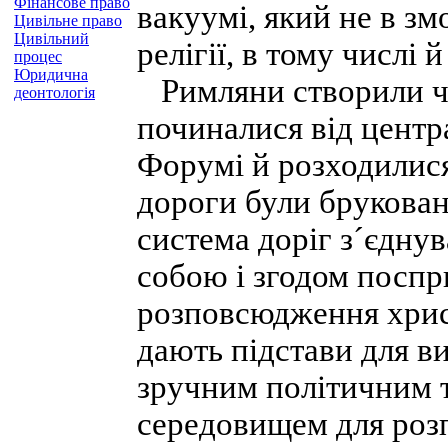
Фінансове право
вакуумі, який не в зм
Цивільне право
Цивільний
релігії, в тому числі й
процес
Юридична
Римляни створили чуд
деонтологія
починалися від центр
Форумі й розходилися 
дороги були брукован
система доріг з´єднув
собою і згодом поспри
розповсюдження христ
дають підстави для в
зручним політичним 
середовищем для роз