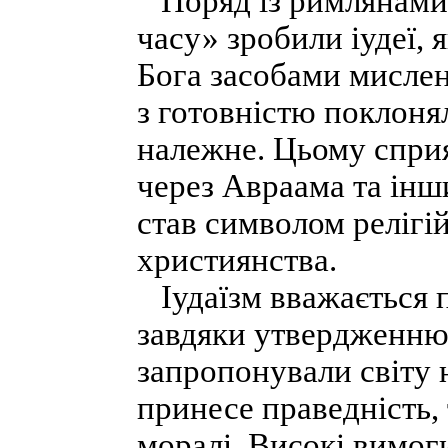
Поряд із римлянами і
часу» зробили іудеї, я
Бога засобами мислен
з готовністю поклоня
належне. Цьому сприя
через Авраама та інш
став символом релігі
християнства.
Іудаїзм вважається 
завдяки утвердженню 
запропонували світу 
принесе праведність,
моралі. Високі вимог