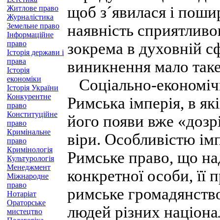
щоб з´явилася і пошир
Житлове право
Журналістика
Земельне право
наявність сприятливо
Інформаційне
право
зокрема в духовній с
Історія держави і
права
виникнення мало так
Історія
економіки
Соціально-економічн
Історія України
Конкурентне
Римська імперія, в як
право
Конституційне
його появи вже «дозрі
право
Кримінальне
віри. Особливістю імпе
право
Кримінологія
Римське право, що на
Культурологія
Менеджмент
конкретної особи, її 
Міжнародне
право
римське громадянство
Нотаріат
Ораторське
людей різних націона
мистецтво