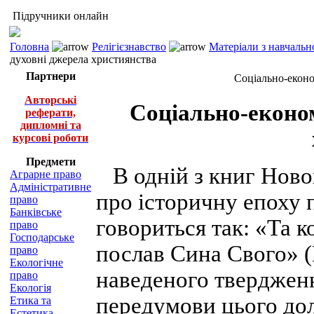
Підручники онлайн
Головна
Релігієзнавство
Матеріали з навчальн
духовні джерела християнства
Партнери
Соціально-еконо
Авторські
Соціально-економ
реферати,
дипломні та
курсові роботи
Предмети
В одній з книг Ново
Аграрне право
Адміністративне
про історичну епоху
право
Банківське
говориться так: «Та к
право
Господарське
послав Сина Свого» (Г
право
Екологічне
наведеного твердженн
право
Екологія
передумови цього дол
Етика та
Естетика