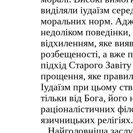
виділяли іудаїзм сер
моральних норм. Адже
недоліком поведінки, 
відхиленням, яке вия
розбещеності, а вже 
підхід Старого Завіту
прощення, яке правил
Іудаїзм при цьому ст
тільки від Бога, його
раціоналістичних філ
язичницьких релігіях.
Найголовніша заслуга