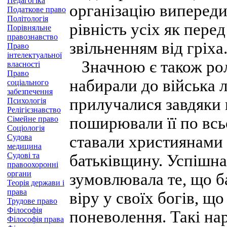
Педагогіка
організацію випереди
Податкове право
Політологія
рівність усіх як перед
Порівняльне
правознавство
звільненням від гріха
Право
інтелектуальної
Значною є також роль
власності
Право
набирали до війська л
соціального
забезпечення
прилучалися завдяки 
Психологія
Релігієзнавство
поширювали її по всь
Сімейне право
Соціологія
Судова
ставали християнами 
медицина
Судові та
батьківщину. Успішна
правоохоронні
органи
зумовлювала те, що б
Теорія держави і
права
віру у своїх богів, що
Трудове право
Філософія
поневолення. Такі на
Філософія права