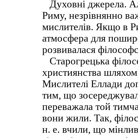
Духовні джерела. Ал
Риму, незрівнянно ва
мислителів. Якщо в Р
атмосфера для пошире
розвивалася філософс
Старогрецька філосо
християнства шляхом 
Мислителі Еллади доп
тим, що зосереджувал
переважала той тимчас
вони жили. Так, філо
н. е. вчили, що мінли