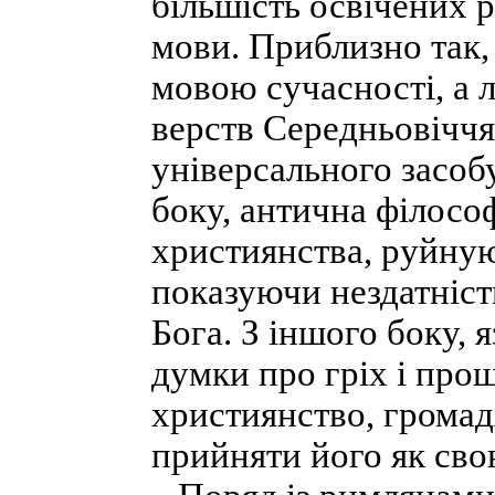
більшість освічених 
мови. Приблизно так,
мовою сучасності, а 
верств Середньовіччя,
універсального засоб
боку, антична філос
християнства, руйнуюч
показуючи нездатніст
Бога. З іншого боку, 
думки про гріх і прощ
християнство, громадя
прийняти його як сво