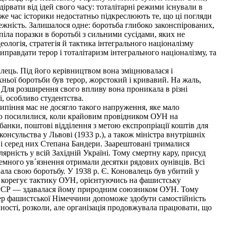
ірвати від ідей свого часу: тоталітарні режими існували в
й же час історики недостатньо підкреслюють те, що ці погляди
жність. Залишалося одне: боротьба глибоко законспірованих,
іла поразки в боротьбі з сильними сусідами, яких не
еологія, стратегія й тактика інтегрального націоналізму
правдати терор і тоталітаризм інтегрального націоналізму, та
алець. Під його керівництвом вона зміцнювалася і
хньої боротьби був терор, жорстокий і кривавий. На жаль,
я. Для розширення свого впливу вона проникала в різні
і, особливо студентства.
піння мас не досягло такого напруження, яке мало
иво посилилися, коли крайовим провідником ОУН на
 банки, поштові відділення з метою експропріації коштів для
онсульства у Львові (1933 p.), а також міністра внутрішніх
 і серед них Степана Бандери. Заарештовані трималися
рність у всій Західній Україні. Тому смертну кару, присуд
ремного ув´язнення отримали десятки рядових оунівців. Всі
ла свою боротьбу. У 1938 р. Є. Коновалець був убитий у
 корегує тактику ОУН, орієнтуючись на фашистську
 СРСР — здавалася йому природним союзником ОУН. Тому
рер фашистської Німеччини допоможе здобути самостійність
ості, розколи, але організація продовжувала працювати, що