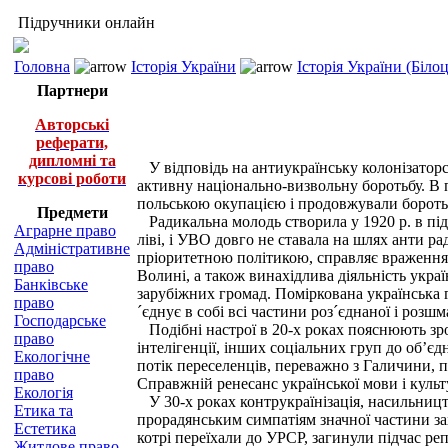
Підручники онлайн
Головна
Історія України
Історія України (Біло
Партнери
Авторські
реферати,
дипломні та
У відповідь на антиукраїнську колонізаторс
курсові роботи
активну національно-визвольну боротьбу. В 
польською окупацією і продовжували бороть
Предмети
Радикальна молодь створила у 1920 р. в підп
Аграрне право
ліві, і УВО довго не ставала на шлях анти ра
Адміністративне
пріоритетною політикою, справляє враження,
право
Волині, а також винахідлива діяльність укр
Банківське
зарубіжних громад. Поміркована українська 
право
´єднує в собі всі частини роз´єднаної і розшм
Господарське
Подібні настрої в 20-х роках пояснюють зро
право
інтелігенції, інших соціальних груп до об’є
Екологічне
потік переселенців, переважно з Галичини, п
право
Справжній ренесанс української мови і куль
Екологія
У 30-х роках контрукраїнізація, насильництво
Етика та
прорадянським симпатіям значної частини за
Естетика
котрі переїхали до УРСР, загинули підчас реп
Житлове право