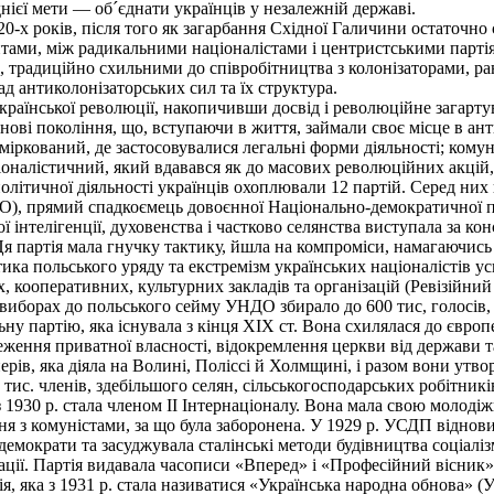
нієї мети — об´єднати українців у незалежній державі.
-х років, після того як загарбання Східної Галичини остаточно 
тами, між радикальними націоналістами і центристськими партіям
, традиційно схильними до співробітництва з колонізаторами, р
ад антиколонізаторських сил та їх структура.
аїнської революції, накопичивши досвід і революційне загартув
 нові покоління, що, вступаючи в життя, займали своє місце в ан
оміркований, де застосовувалися легальні форми діяльності; кому
налістичний, який вдавався як до масових революційних акцій, т
літичної діяльності українців охоплювали 12 партій. Серед них
, прямий спадкоємець довоєнної Національно-демократичної парт
ої інтелігенції, духовенства і частково селянства виступала за к
я партія мала гнучку тактику, йшла на компроміси, намагаючись 
ка польського уряду та екстремізм українських націоналістів у
 кооперативних, культурних закладів та організацій (Ревізійний
 виборах до польського сейму УНДО збирало до 600 тис, голосів,
у партію, яка існувала з кінця XIX ст. Вона схилялася до європе
еження приватної власності, відокремлення церкви від держави т
нерів, яка діяла на Волині, Поліссі й Холмщині, і разом вони утв
 тис. членів, здебільшого селян, сільськогосподарських робітників
з 1930 р. стала членом II Інтернаціоналу. Вона мала свою молодіж
ня з комуністами, за що була заборонена. У 1929 р. УСДП відновил
демократи та засуджувала сталінські методи будівництва соціалі
ції. Партія видавала часописи «Вперед» і «Професійний вісник». У
я, яка з 1931 р. стала називатися «Українська народна обнова» 