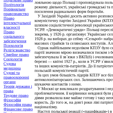
Податкове право
лояльною щодо Польщі і проповідувала польс
Політологія
режиму діяльності, українські громадські та
Порівняльне
посилення радикальних форм боротьби.
правознавство
У Західній Україні досить активно розповсюд
Право
комуністичну партію Західної України (КПЗУ
інтелектуальної
шляхом соціалістичної революції українських
власності
УСРР. «Демократичні уряди» Польщі пересліду
Право
зокрема, у 1926 р. організовує Українське с
соціального
1928 р. на виборах до сейму «Сельроб» набрав
забезпечення
масових страйків та селянських виступів. Ал
Психологія
Однак найбільшим недоліком КПЗУ було сектан
Релігієзнавство
партії значною мірою визначалися тиском з 
Сімейне право
забезпечувала її зв´язки з ВКП(б) і очолюван
Соціологія
березні — квітні 1927 p., коли в УСРР з´яви
Судова
та інших комуністів-патріотів. До її патріо
медицина
польській комуністичній партії.
Судові та
За цих умов більшість лідерів КПЗУ все біль
правоохоронні
антиколонізаторських сил. Залишаючись проти
органи
шукаючи контактів з ними.
Теорія держави і
У Москві це викликало роздратування і недо
права
проблематичним. її керівники невдовзі були
Трудове право
діями розвалила вже майже готову і таку не
Філософія
користь. До того ж, на довгі роки ліві патр
Філософія права
націоналізму.
Фінансове право
Наступ польської реакції («пацифікація») в 