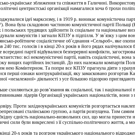
ько-українське зближення та співжиття в Галичині. Використов
 політичні центристські організації намагалися хоча б трохи пол
жувалися ідеї марксизму, і в 1919 р. виникає комуністична парт
). Вона була складовою частиною комуністичної партії Польщі (
 і польських трудящих здійснити їх соціальне та національне ви
вали комуністів і загнали КПЗУ в підпілля. У зв´язку з цим вон
елянсько-робітниче соціалістичне об´єднання «Сельроб», яке охо
 240 тис. голосів і в кінці 20-х років в його рядах налічувалося 
е всередині партії відбувалися безперервні конфлікти, загострюв
тство: всі некомуністичні партії, навіть соціалістичні, вона з
боку вищих партійних інстанцій. До них належали компартія Поль
им нею Комінтерном. Та попри все КПЗУ прагнула діяти з урахуван
лися перші ознаки контрукраїнізації, яку замасковано розгортав
тичної «незалежної» діяльності з усе більшою підозрою приглядают
ше схиляються до розв’язання як соціальної, так і національної 
вниками лідерів Організації українських націоналістів, вони з п
віру. Проти західноукраїнських комуністів розгортається накле
 репресовані сталінською групою, а партія розпущена. Тим сами
обхідну єдність національно-визвольних сил, що могла принести
іотичні сили були викреслені з її суспільно-політичного життя, 
кінці 20-х років та розгром українського національного відродже