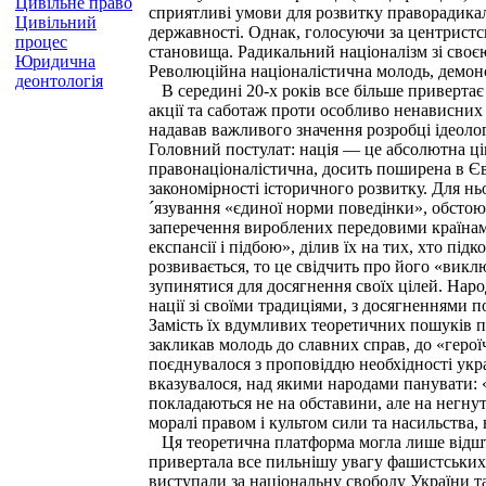
Цивільне право
сприятливі умови для розвитку праворадикаль
Цивільний
державності. Однак, голосуючи за центристсь
процес
становища. Радикальний націоналізм зі своє
Юридична
Революційна націоналістична молодь, демонс
деонтологія
В середині 20-х років все більше привертає 
акції та саботаж проти особливо ненависних 
надавав важливого значення розробці ідеолог
Головний постулат: нація — це абсолютна цінн
правонаціоналістична, досить поширена в Єв
закономірності історичного розвитку. Для нь
´язування «єдиної норми поведінки», обстоюв
заперечення вироблених передовими країнами
експансії і підбою», ділив їх на тих, хто під
розвивається, то це свідчить про його «викл
зупинятися для досягнення своїх цілей. Наро
нації зі своїми традиціями, з досягненнями 
Замість їх вдумливих теоретичних пошуків пр
закликав молодь до славних справ, до «герої
поєднувалося з проповіддю необхідності укр
вказувалося, над якими народами панувати: «
покладаються не на обставини, але на негнуту
моралі правом і культом сили та насильства, 
Ця теоретична платформа могла лише відштов
привертала все пильнішу увагу фашистських 
виступали за національну свободу України та