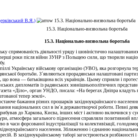
церківський В.Я.)
15.3. Національно-визвольна боротьба
15.3. Національно-визвольна боротьба
15.3. Національно-визвольна боротьба
ьку спрямованість діяльності уряду і шовіністично налаштовани
перші роки після війни ЗУНР з Польщею сили, що творили націон
бу.
іллі Українську військову організацію (УВО), яка розгорнула те
дянської боротьби. З´являються прорадянськи налаштовані партизан
 що вона — батьківщина всіх українців. Цьому сприяли і проте
аїнських дипломатів із радянських зовнішньополітичних представ
газета «Діло», орган УНДО, писала: «На берегах Дніпра кладуть
атованої тепер землі».
стаюче бажання різних прошарків західноукраїнського населення
днання національних сил в ім´я державотворчої роботи. Певні дея
рибував до Харкова, Києва, інших міст і активно включився у су
тури, атмосфера загального піднесення справляли позитивний впл
 в часи форсованої індустріалізації та колективізації, голодомо
хідноукраїнського населення. Зближенню і єднанню національних
ресій. В західноукраїнському таборі загострюються розбіжності і