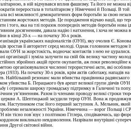
талітарною, в ній відчувався вплив фашизму. Та його не можна від
емократія переростала в тоталітаризм у Німеччині й Польщі. В то
ла всі можливості демократичних форм боротьби за свою незале
станням жорстоких методів. Це породження відчаю нації, що терп
ти і того, яка на тлі поразок попередніх методів боротьби нова ід
ивним досягненням, давала надію і натхнення, і хоча не можна ви
ни в кінці 20-х — на початку 30-х років.
ганізація українських націоналістів (ОУН), яку очолив Є. Конов
вців зростав її авторитет серед молоді. Однак головним методом ї
икували ОУН за жорстокість, водночас контактів з нею не цуралис
ні організації і зуміла залучити на свій бік велику частину молод
тійних збройних акцій проти окупантів, аж поки революційне ки
метою організовувалися численні терористичні акти, які особл
а (1933). На початку 30-х років, крім актів саботажу, нападів на
ств. Найбільший резонанс мали вбивства працівника радянського к
дком убивства Б. Перацького був арешт великої групи діячів ОУН
бу і отримали широку громадську підтримку в Галичині та популя
довічним ув’язненням. Разом із членами проводу великі строки тю
кої церкви А. Шептицький засудили терор ОУН. Вона ж продовжува
иком. Наступником стає його перший заступник А. Мельник, який
 проблеми незалежності України. Німеччина — ворог Польщі і
Н він тісно пов´язує з політикою Гітлера, сподіваючись, що фю
кордоном викликало невдоволення. Назрівали внутрішні суперечн
ння Другої світової війни.