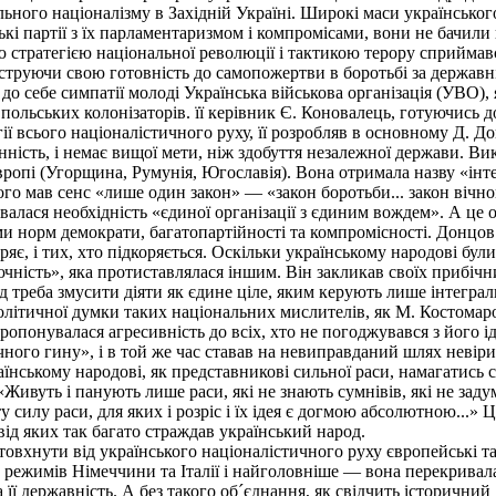
ного націоналізму в Західній Україні. Широкі маси українського
кі партії з їх парламентаризмом і компромісами, вони не бачили 
ю стратегією національної революції і тактикою терору сприйма
труючи свою готовність до самопожертви в боротьбі за державні
до себе симпатії молоді Українська військова організація (УВО),
польських колонізаторів. її керівник Є. Коновалець, готуючись до
ії всього націоналістичного руху, її розробляв в основному Д. Д
ість, і немає вищої мети, ніж здобуття незалежної держави. Викл
ропі (Угорщина, Румунія, Югославія). Вона отримала назву «інте
ого мав сенс «лише один закон» — «закон боротьби... закон вічн
алася необхідність «єдиної організації з єдиним вождем». А це 
 норм демократи, багатопартійності та компромісності. Донцов 
коряє, і тих, хто підкоряється. Оскільки українському народові бул
ючність», яка протиставлялася іншим. Він закликав своїх прибіч
д треба змусити діяти як єдине ціле, яким керують лише інтеграл
політичної думки таких національних мислителів, як М. Костомаро
опонувалася агресивність до всіх, хто не погоджувався з його і
чного гину», і в той же час ставав на невиправданий шлях невіри 
аїнському народові, як представникові сильної раси, намагатис
Живуть і панують лише раси, які не знають сумнівів, які не заду
 силу раси, для яких і розріс і їх ідея є догмою абсолютною...»
від яких так багато страждав український народ.
хнути від українського націоналістичного руху європейські та 
режимів Німеччини та Італії і найголовніше — вона перекривала
 її державність. А без такого об´єднання, як свідчить історичний