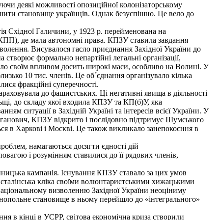
уючи деякі можливості опозиційної колонізаторському
іпшити становище українців. Однак безуспішно. Це вело до
ія Східної Галичини, у 1923 р. перейменована на
КПП), де мала автономні права. КПЗУ ставила завдання
зволення. Висувалося гасло приєднання Західної України до
а створює формально непартійні легальні організації,
пило своїм впливом досить широкі маси, особливо на Волині. У
близько 10 тис. членів. Це об´єднання організувало кілька
алися фракційні суперечності.
араховувала до фашистських. Ці негативні явища в діяльності
щі, до складу якої входила КПЗУ та КП(б)У, яка
ням ситуації в Західній Україні та інтересів всієї України. У
 Каганович, КПЗУ відкрито і послідовно підтримує Шумського
ься в Харкові і Москві. Це також викликало занепокоєння в
проблем, намагаються досягти єдності дій
овагою і розумінням ставилися до її рядових членів,
пницька кампанія. Існування КПЗУ ставало за цих умов
м сталінська кліка своїми волюнтаристськими хижацькими
 національному визволенню Західної України неоціниму
а монопольне становище в ньому перейшло до «інтегрального»
ння в кінці в УСРР, світова економічна криза створили