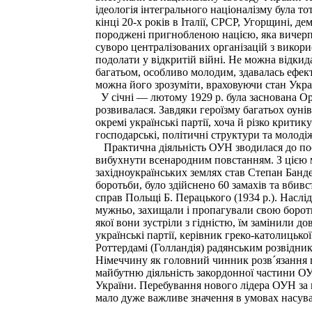
ідеологія інтегрального націоналізму була то
кінці 20-х років в Італії, СРСР, Угорщині, д
породжені пригнобленою нацією, яка вичерпа
суворо централізованих організацій з викори
подолати у відкритій війні. Не можна відкида
багатьом, особливо молодим, здавалась ефект
можна його зрозуміти, враховуючи стан Украї
У січні — лютому 1929 р. була заснована Ор
розвивалася. Завдяки героїзму багатьох оуні
окремі українські партії, хоча й різко крит
господарські, політичні структури та молодіж
Практична діяльність ОУН зводилася до пос
вибухнути всенародним повстанням. З цією 
західноукраїнських землях став Степан Бандер
боротьби, було здійснено 60 замахів та вбив
справ Польщі Б. Перацького (1934 p.). Наслі
мужньо, захищали і пропагували свою бороть
якої вони зустріли з гідністю, їм замінили 
українські партії, керівник греко-католиць
Роттердамі (Голландія) радянським розвідн
Німеччину як головний чинник розв´язання
майбутню діяльність закордонної частини ОУ
України. Перебування нового лідера ОУН за 
мало дуже важливе значення в умовах насува