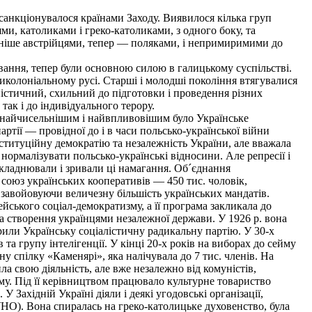
санкціонувалося країнами Заходу. Виявилося кілька груп
и, католиками і греко-католиками, з одного боку, та
аніше австрійцями, тепер — поляками, і непримиримими до
ання, тепер були основною силою в галицькому суспільстві.
тиколоніальному русі. Старші і молодші покоління втягувалися
ністичний, схильний до підготовки і проведення різних
ак і до індивідуального терору.
 найчисельнішим і найвпливовішим було Українське
ії — провідної до і в часи польсько-української війни
онституційну демократію та незалежність України, але вважала
нормалізувати польсько-українські відносини. Але репресії і
складнювали і зривали ці намагання. Об´єднання
 союз українських кооперативів — 450 тис. чоловік,
 завойовуючи величезну більшість українських мандатів.
йського соціал-демократизму, а її програма закликала до
а створення українцями незалежної держави. У 1926 р. вона
орили Українську соціалістичну радикальну партію. У 30-х
 та групу інтелігенції. У кінці 20-х років на виборах до сейму
ну спілку «Каменярі», яка налічувала до 7 тис. членів. На
а свою діяльність, але вже незалежно від комуністів,
зму. Під її керівництвом працювало культурне товариство
 Західній Україні діяли і деякі угодовські організації,
(УНО). Вона спиралась на греко-католицьке духовенство, була