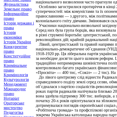
національного визволення часто прагнули од
Журналістика
Особливо загострилися протиріччя в кінці 20
Земельне право
суперечностей: між комуністами та їх опонен
Інформаційне
православними — з другого, між політиками
право
колоніального гніту діячами. Змінювався скл
Історія держави і
Учасники національно-визвольної західноукр
права
Серед них була група борців, яка виховувала
Історія
в різні струмені боротьби: центристський, п
економіки
революційних дій; крайній радикальний націо
Історія України
Лівий, центристський та правий напрями по
Конкурентне
національно-демократичне об´єднання (УНДО)
право
1918-1920 pp. Ця ліберальна партія українськ
Конституційне
за необхідне досягти цього шляхом реформ. Ц
право
традиційно непримирима шовіністична політи
Кримінальне
контролювало багато українських фінансових,
право
«Просвіта» — 400 тис, «Сокіл» — 2 тис). На
Кримінологія
До лівого центризму слід віднести Радикальн
Культурологія
справедливого поділу землі серед селян, обм
Менеджмент
об´єдналася з партією соціалістів-революціо
Міжнародне
роках партія радикалів налічувала близько 20
право
вона здобула підтримку 300 тис. виборців, а 
Нотаріат
початку 20-х років орієнтувалася на зближен
Ораторське
дотримувалася поглядів європейської соціал-
мистецтво
«Робітнича громада» та профспілкові організа
Педагогіка
зокрема Українська католицька народна парті