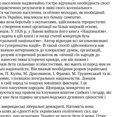
 населення надзвичайно гостро відчували необхідність своєї
практичних результатів в зміні свого колоніального
вся частиною населення, особливо молоддю, як необхідний.
сть України, викликала все більшу симпатію.
 яка вела боротьбу з окупантами, здійснювала терористичні
 створення нової організації на більш широкій основі,
онцов. У 1926 р. у Львові вийшла його книга «Націоналізм».
адена в цій книзі і в низці статей концепція була
гральний націоналізм». Автор відкидав всі загальновизнані
ого суперництва націй». В такий спосіб здійснювалося нав
означало нетерпимість до плюралізму думок, організацій,
розумів історичний розвиток як «вічний гін народів до
и нанесені тяжкі історичні кривди, але він вижив і
ників бути сильними особистостями, які мають ні перед чим не
ьні націоналісти. Він вважав необхідним розрив української
в, П. Куліш, М. Драгоманов, І. Франко, М. Грушевський та ін.
деями, з позицією інтегральних націоналістів. Донцов
в свій народ та пошуки зовнішніх факторів. І це
ь стати пануючим народом. Щоправда, конкретно не
муються над правом на існування коштом слабких і нездар, які
 Це вже була підміна загальнолюдських духовних цінностей і
американські ліберальні демократії. Натомість вона
 шлях до єдності всіх українських політичних сил, що
 досвід, про незалежну Україну не могло бути й мови. Отже,