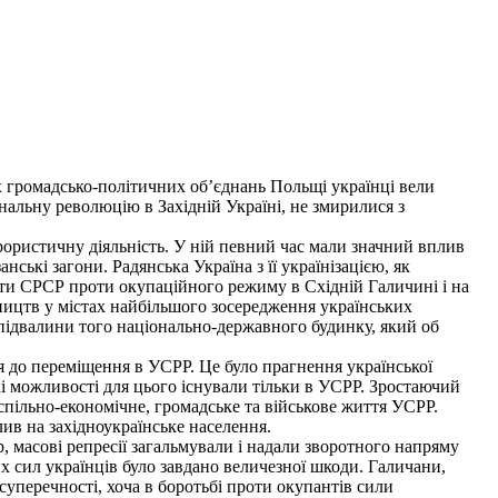
х громадсько-політичних об’єднань Польщі українці вели
альну революцію в Західній Україні, не змирилися з
рористичну діяльність. У ній певний час мали значний вплив
ські загони. Радянська Україна з її українізацією, як
сти СРСР проти окупаційного режиму в Східній Галичині і на
ництв у містах найбільшого зосередження українських
 підвалини того національно-державного будинку, який об
 до переміщення в УСРР. Це було прагнення української
кі можливості для цього існували тільки в УСРР. Зростаючий
спільно-економічне, громадське та військове життя УСРР.
ив на західноукраїнське населення.
р, масові репресії загальмували і надали зворотного напряму
 сил українців було завдано величезної шкоди. Галичани,
 суперечності, хоча в боротьбі проти окупантів сили