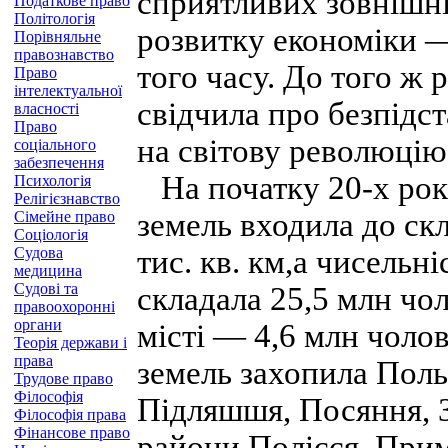
сприятливих зовнішні
Податкове право
Політологія
розвитку економіки —
Порівняльне
правознавство
того часу. До того ж
Право
інтелектуальної
свідчила про безпідс
власності
Право
на світову революцію
соціального
забезпечення
На початку 20-х рок
Психологія
Релігієзнавство
земель входила до ск
Сімейне право
Соціологія
Судова
тис. кв. км,а чисельн
медицина
Судові та
складала 25,5 млн чол
правоохоронні
органи
місті — 4,6 млн чоло
Теорія держави і
права
земель захопила Пол
Трудове право
Філософія
Підляшшя, Посяння, З
Філософія права
Фінансове право
райони Полісся. При