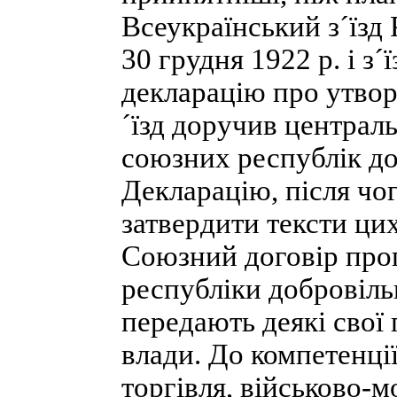
Всеукраїнський з´їзд
30 грудня 1922 р. і з
декларацію про утвор
´їзд доручив централ
союзних республік до
Декларацію, після ч
затвердити тексти цих
Союзний договір про
республіки добровіль
передають деякі свої
влади. До компетенці
торгівля, військово-м