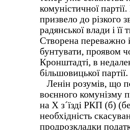
комуністичної партії
призвело до різкого 
радянської влади і її
Створена переважно і
бунтувати, проявом ч
Кронштадті, в недале
більшовицької партії.
Ленін розумів, що п
воєнного комунізму п
на X з´їзді РКП (б) (б
необхідність скасуван
продрозкладки податк