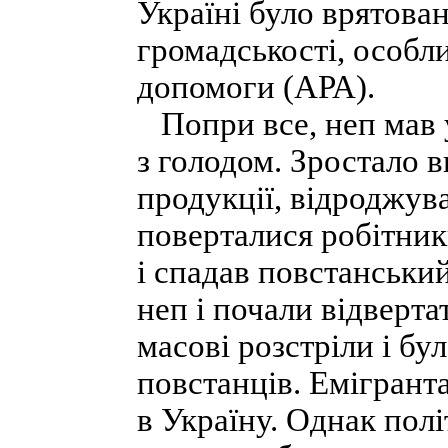
Україні було врятова
громадськості, особл
допомоги (АРА).
Попри все, неп мав у
з голодом. Зростало 
продукції, відроджув
поверталися робітник
і спадав повстанськи
неп і почали відверт
масові розстріли і б
повстанців. Емігрант
в Україну. Однак політ