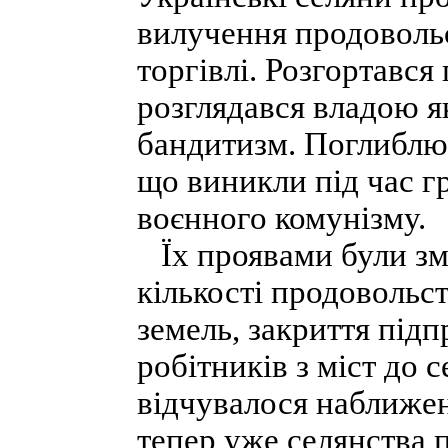
вилучення продовольс
торгівлі. Розгортався
розглядався владою я
бандитизм. Поглиблюв
що виникли під час г
воєнного комунізму.
Їх проявами були зме
кількості продовольс
земель, закриття підп
робітників з міст до 
відчувалося наближен
тепер уже селянства п