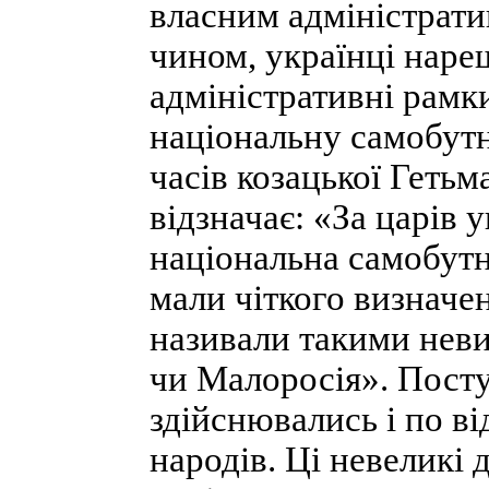
власним адміністрати
чином, українці наре
адміністративні рамк
національну самобутні
часів козацької Геть
відзначає: «За царів 
національна самобутн
мали чіткого визначе
називали такими нев
чи Малоросія». Посту
здійснювались і по в
народів. Ці невеликі