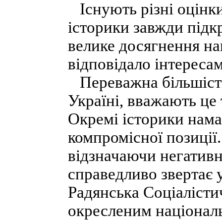
Існують різні оцінки
історики завжди під
велике досягнення нац
відповідало інтересам
Переважна більшість і
Україні, вважають це 
Окремі історики нам
компромісної позиції
відзначаючи негативн
справедливо звертає у
Радянська Соціалістич
окресленим національ