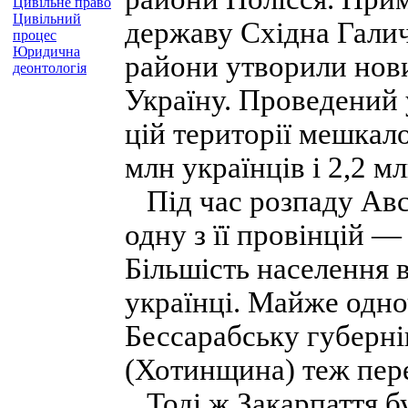
Цивільне право
Цивільний
державу Східна Галич
процес
Юридична
райони утворили нов
деонтологія
Україну. Проведений 
цій території мешкало
млн українців і 2,2 мл
Під час розпаду Авс
одну з її провінцій —
Більшість населення в
українці. Майже одн
Бессарабську губернію
(Хотинщина) теж пере
Тоді ж Закарпаття бу