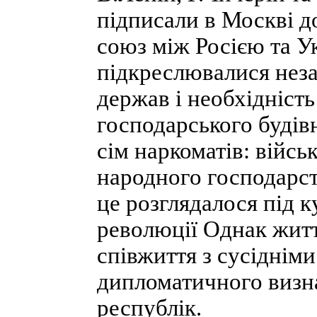
підписали в Москві д
союз між Росією та У
підкреслювалися неза
держав і необхідність
господарського будів
сім наркоматів: війсь
народного господарства
це розглядалося під к
революції Однак жит
співжиття з сусіднім
дипломатичного визн
республік.