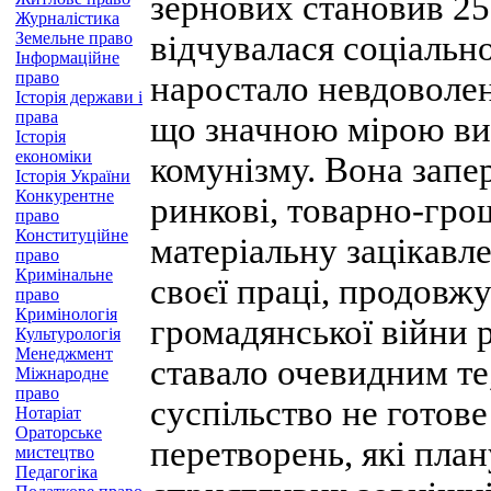
зернових становив 25
Журналістика
Земельне право
відчувалася соціально
Інформаційне
право
наростало невдоволенн
Історія держави і
права
що значною мірою ви
Історія
економіки
комунізму. Вона запе
Історія України
Конкурентне
ринкові, товарно-гро
право
Конституційне
матеріальну зацікавле
право
Кримінальне
своєї праці, продовжу
право
Кримінологія
громадянської війни 
Культурологія
Менеджмент
ставало очевидним те
Міжнародне
право
суспільство не готов
Нотаріат
Ораторське
перетворень, які пла
мистецтво
Педагогіка