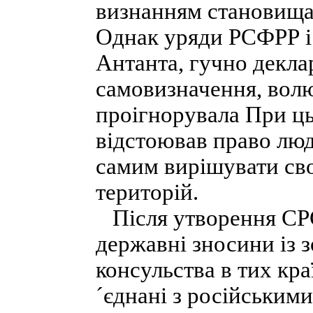
визнанням становища
Однак уряди РСФРР і
Антанта, гучно декла
самовизначення, волю
проігнорувала При ц
відстоював право люде
самим вирішувати сво
територій.
Після утворення СРС
державні зносини із з
консульства в тих кра
´єднані з російським