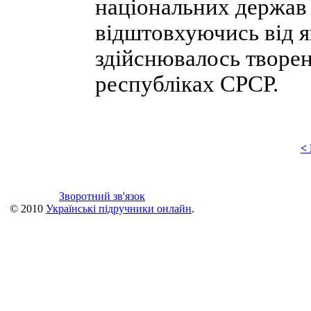
національних держав
відштовхуючись від я
здійснювалось творен
республіках СРСР.
<
Зворотний зв'язок
© 2010
Українські підручники онлайн
.