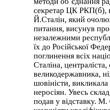
методи об´єднання ра
секретар ЦК РКП(б), 
Й.Сталін, який очолю
питання, висунув пр
незалежними республ
їх до Російської Феде
поглинення всіх наці
Сталіна, централіста,
великодержавника, ні
шовіністи, викликала
неросіян. Увесь склад
подав у відставку. М.