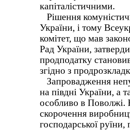
капіталістичними.
Рішення комуністично
України, і тому Всеу
комітет, що мав закон
Рад України, затверди
продподатку становив
згідно з продрозклад
Запровадження непу 
на півдні України, а 
особливо в Поволжі. 
скорочення виробниц
господарської руїни, 