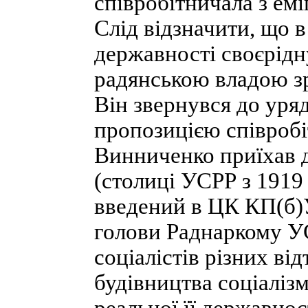
співробітничала з ем
Слід відзначити, що 
державності своєрідну
радянською владою з
Він звернувся до уря
пропозицією співробі
Винниченко приїхав д
(столиці УСРР з 1919 
введений в ЦК КП(б)У
голови Раднаркому УС
соціалістів різних ві
будівництва соціалізм