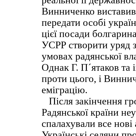
реальної її державнос
Винниченко виставив
передати особі украї
цієї посади болгарина
УСРР створити уряд з 
умовах радянської вл
Однак Г. П´ятаков та
проти цього, і Винни
еміграцію.
Після закінчення гр
Радянської країни не
спалахували все нові
Українські селяни пр