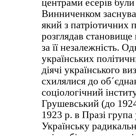
центрами есерів були
Винниченком заснува
який з патріотичних п
розглядав становище 
за її незалежність. О
українських політични
діячі українського ви
схилялися до об´єднан
соціологічний інстит
Грушевський (до 1924
1923 р. в Празі група
Українську радикальн