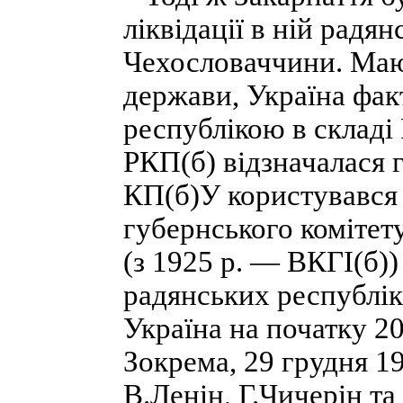
ліквідації в ній радя
Чехословаччини. Маю
держави, Україна фа
республікою в складі
РКП(б) відзначалася 
КП(б)У користувався
губернського комітет
(з 1925 р. — ВКГІ(б)
радянських республік
Україна на початку 2
Зокрема, 29 грудня 1
В.Ленін, Г.Чичерін т