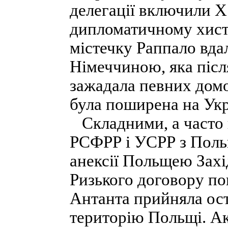
делегації включили X
дипломатичному хисту
містечку Раппало вда
Німеччиною, яка післ
зажадала певних домо
була поширена на Укр
Складними, а часто 
РСФРР і УСРР з Поль
анексії Польщею Захі
Ризького договору по
Антанта прийняла ос
територію Польщі. А