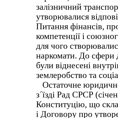
залізничний транспор
утворювалися відпові
Питання фінансів, пр
компетенції і союзног
для чого створювалис
наркомати. До сфери 
були віднесені внутрі
землеробство та соці
Остаточне юридичне 
з´їзді Рад СРСР (січе
Конституцію, що скла
і Договору про утвор