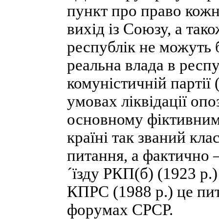
пункт про право кожн
вихід із Союзу, а так
республік не можуть б
реальна влада в респ
комуністичній партії 
умовах ліквідації опо
основному фіктивними
країні так званий кла
питання, а фактично —
´їзду РКП(б) (1923 р.
КПРС (1988 р.) це пи
форумах СРСР.