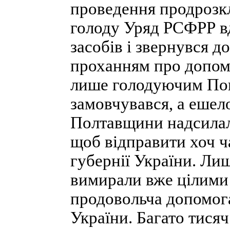
проведення продрозкл
голоду Уряд РСФРР вд
засобів і звернувся д
проханням про допом
лише голодуючим Пово
замовчувався, а ешел
Полтавщини надсилали
щоб відправити хоч ч
губернії України. Лиш
вимирали вже цілими 
продовольча допомог
України. Багато тисяч