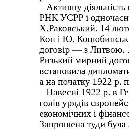
Активну діяльність 
РНК УСРР і одночасн
Х.Раковський. 14 лют
Кон і Ю. Коцюбинськ
договір — з Литвою. 1
Ризький мирний дого
встановила дипломати
а на початку 1922 р. 
Навесні 1922 р. в Ген
голів урядів європей
економічних і фінанс
Запрошена туди була 