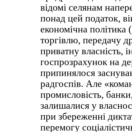
відомі селянам напер
понад цей податок, ві
економічна політика 
торгівлю, передачу д
приватну власність, і
госпрозрахунок на д
припинялося заснуван
радгоспів. Але «кома
промисловість, банки
залишалися у власнос
при збереженні дикта
перемогу соціалістич