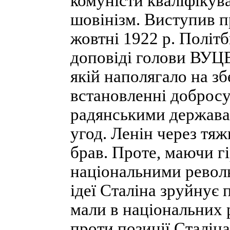
комуністи кваліфікув
шовінізм. Виступив п
жовтні 1922 р. Полі
доповіді голови ВУЦВ
якій наполягало на з
встановленні добросу
радянськими держава
угод. Ленін через тяж
брав. Проте, маючи г
національними револ
ідеї Сталіна зруйнує 
мали в національних р
проти позиції Сталін