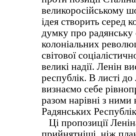
великоросійському шов
ідея створить серед к
думку про радянську 
колоніальних революц
світової соціалістичн
великі надії. Ленін в
республік. В листі до
визнаємо себе рівноп
разом нарівні з ними
Радянських Республік
Ці пропозиції Леніна
прийнятніші, ніж план