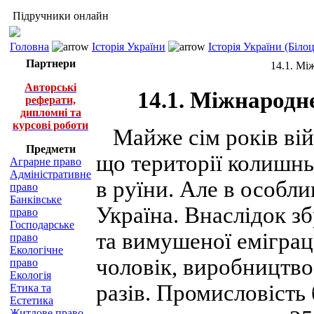
Підручники онлайн
Головна
Історія України
Історія України (Біло
Партнери
14.1. Мі
Авторські
14.1. Міжнародн
реферати,
дипломні та
курсові роботи
Майже сім років війн
Предмети
що території колишнь
Аграрне право
Адміністративне
в руїни. Але в особл
право
Банківське
Україна. Внаслідок зб
право
Господарське
та вимушеної еміграці
право
Екологічне
чоловік, виробництво
право
Екологія
разів. Промисловість 
Етика та
Естетика
Житлове право